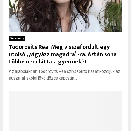
Vélemény
Todorovits Rea: Még visszafordult egy
utolsó „vigyázz magadra”-ra. Aztán soha
többé nem látta a gyermekét.
Az alábbiakban Todorovits Rea szívszorító írását közöljük az
ausztriai iskolai lövöldözés kapcsán. ...