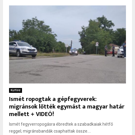
Külföld
Ismét ropogtak a gépfegyverek:
migránsok lőtték egymást a magyar határ
mellett + VIDEÓ!
Ismét fegyverropogásra ébredtek a szabadkaiak hétfő
reggel; migránsbandák csaphattak össze....