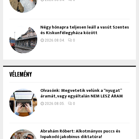
Négy hónapra teljesen leáll a vasút Szentes
és Kiskunfélegyháza között
2026.08.04.
0
VÉLEMÉNY
Olvasónk: Megvetetik velünk a “nyugat”
áramát, vagy egyáltalán NEM LESZ ÁRAM
2026.08.05.
0
Ábrahám Róbert: Alkotmányos puccs és
lopakodó jakobinus diktatúra!