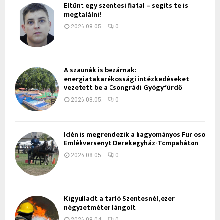
Eltűnt egy szentesi fiatal – segíts te is
megtalálni!
2026.08.05.
0
A szaunák is bezárnak:
energiatakarékossági intézkedéseket
vezetett be a Csongrádi Gyógyfürdő
2026.08.05.
0
Idén is megrendezik a hagyományos Furioso
Emlékversenyt Derekegyház-Tompaháton
2026.08.05.
0
Kigyulladt a tarló Szentesnél, ezer
négyzetméter lángolt
2026.08.04.
0