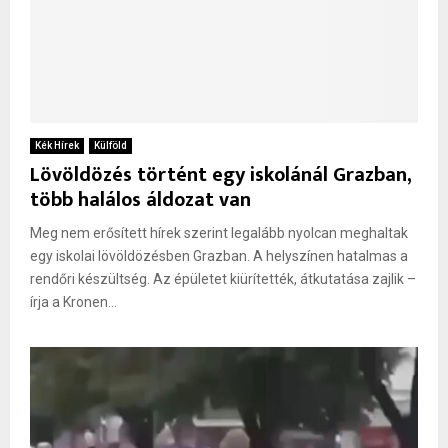
Kék Hírek
Külföld
Lövöldözés történt egy iskolánál Grazban,
több halálos áldozat van
Meg nem erősített hírek szerint legalább nyolcan meghaltak
egy iskolai lövöldözésben Grazban. A helyszínen hatalmas a
rendőri készültség. Az épületet kiürítették, átkutatása zajlik –
írja a Kronen...