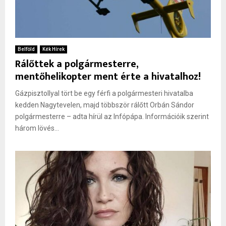
Belföld
Kék Hírek
Rálőttek a polgármesterre,
mentőhelikopter ment érte a hivatalhoz!
Gázpisztollyal tört be egy férfi a polgármesteri hivatalba
kedden Nagytevelen, majd többször rálőtt Orbán Sándor
polgármesterre – adta hírül az Infópápa. Információik szerint
három lövés...