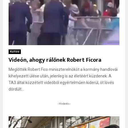
Külföld
Videón, ahogy rálőnek Robert Ficora
Meglőtték Robert Fico miniszterelnököt a kormány handlovái
kihelyezett ülése után, jelenleg is az életéért küzdenek. A
TA3 által közzétett videóból egyértelműen kiderül, öt lövés
dördült...
- Hirdetés -