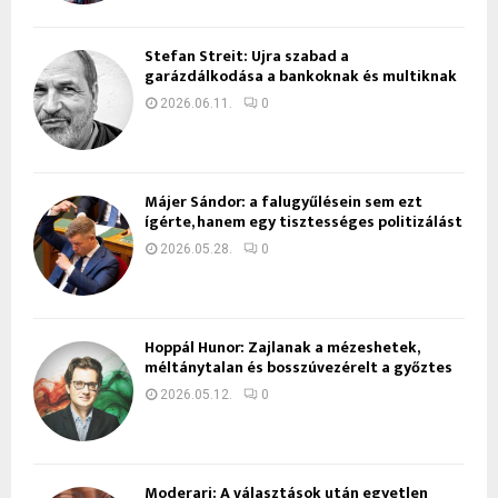
Stefan Streit: Újra szabad a
garázdálkodása a bankoknak és multiknak
2026.06.11.
0
Májer Sándor: a falugyűlésein sem ezt
ígérte, hanem egy tisztességes politizálást
2026.05.28.
0
Hoppál Hunor: Zajlanak a mézeshetek,
méltánytalan és bosszúvezérelt a győztes
2026.05.12.
0
Moderari: A választások után egyetlen