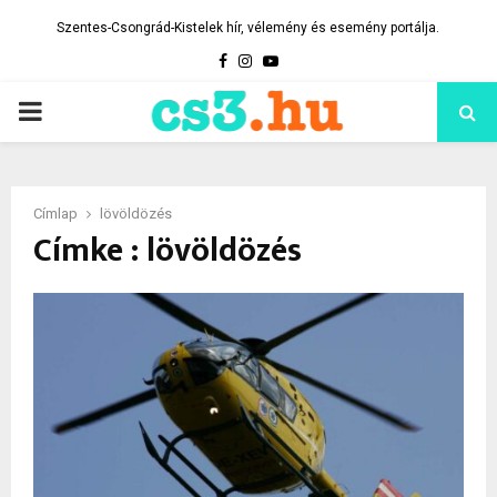
Szentes-Csongrád-Kistelek hír, vélemény és esemény portálja.
Facebook
Instagram
Youtube
PRIMARY
MENU
Címlap
lövöldözés
Címke : lövöldözés