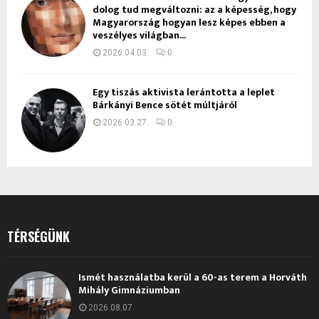
dolog tud megváltozni: az a képesség, hogy
Magyarország hogyan lesz képes ebben a
veszélyes világban...
2026.04.03.
0
Egy tiszás aktivista lerántotta a leplet
Bárkányi Bence sötét múltjáról
2026.03.27.
0
TÉRSÉGÜNK
Ismét használatba kerül a 60-as terem a Horváth
Mihály Gimnáziumban
2026.08.07.