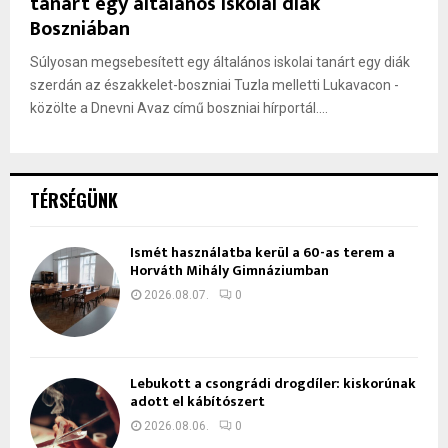
tanárt egy általános iskolai diák
Boszniában
Súlyosan megsebesített egy általános iskolai tanárt egy diák
szerdán az északkelet-boszniai Tuzla melletti Lukavacon -
közölte a Dnevni Avaz című boszniai hírportál....
TÉRSÉGÜNK
Ismét használatba kerül a 60-as terem a
Horváth Mihály Gimnáziumban
2026.08.07.
0
Lebukott a csongrádi drogdíler: kiskorúnak
adott el kábítószert
2026.08.06.
0