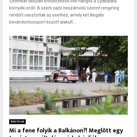
Szombat délután lövöldözéstől volt hangos a Szabadka
környéki erdő. A szerb sajtó beszámolói szerint rengeteg
rendőrt riasztottak az esethez, amely két illegális
bevándorlócsoport között alakult...
Kék Hírek
Mi a fene folyik a Balkánon?! Meglőtt egy