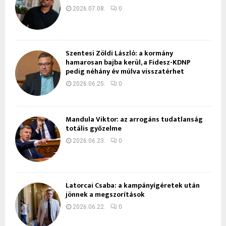
2026.07.08.
0
Szentesi Zöldi László: a kormány
hamarosan bajba kerül, a Fidesz-KDNP
pedig néhány év múlva visszatérhet
2026.06.25.
0
Mandula Viktor: az arrogáns tudatlanság
totális győzelme
2026.06.23.
0
Latorcai Csaba: a kampányígéretek után
jönnek a megszorítások
2026.06.22.
0