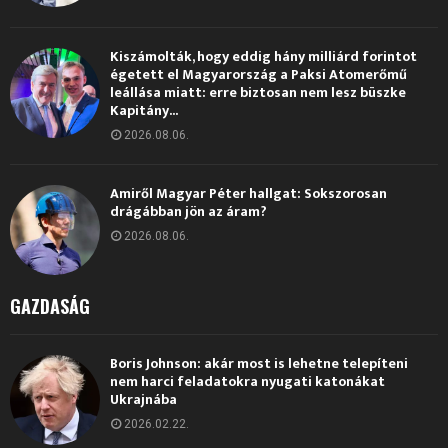
Kiszámolták, hogy eddig hány milliárd forintot
égetett el Magyarország a Paksi Atomerőmű
leállása miatt: erre biztosan nem lesz büszke
Kapitány...
2026.08.06.
Amiről Magyar Péter hallgat: Sokszorosan
drágábban jön az áram?
2026.08.06.
GAZDASÁG
Boris Johnson: akár most is lehetne telepíteni
nem harci feladatokra nyugati katonákat
Ukrajnába
2026.02.22.