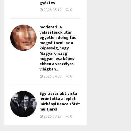
győztes
2026.05.12.
0
Moderari: A
választások után
egyetlen dolog tud
megváltozni: az a
képesség, hogy
Magyarország
hogyan lesz képes
ebben a veszélyes
világban...
2026.04.03.
0
Egy tiszás aktivista
lerántotta a leplet
Bárkányi Bence sötét
múltjáról
2026.03.27.
0