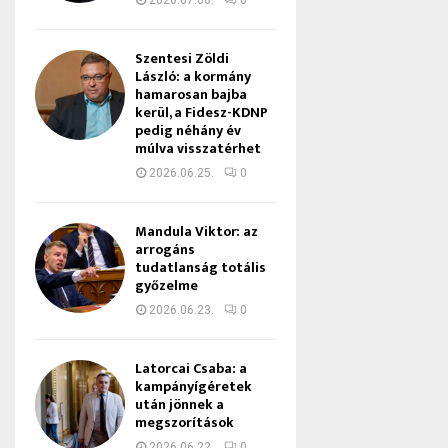
2026.07.08.
0
Szentesi Zöldi
László: a kormány
hamarosan bajba
kerül, a Fidesz-KDNP
pedig néhány év
múlva visszatérhet
2026.06.25.
0
Mandula Viktor: az
arrogáns
tudatlanság totális
győzelme
2026.06.23.
0
Latorcai Csaba: a
kampányígéretek
után jönnek a
megszorítások
2026.06.22.
0