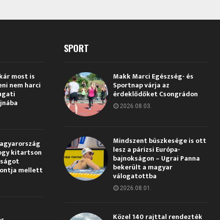
SPORT
kár most is
Makk Marci Egészség- és
eni nem harci
Sportnap várja az
ugati
érdeklődőket Csongrádon
jnába
2026.08.03.
Mindszent büszkesége is ott
Magyarország
lesz a párizsi Európa-
ogy kitartson
bajnokságon – Ugrai Panna
gságot
bekerült a magyar
pontja mellett
válogatottba
2026.08.01.
Közel 140 rajttal rendezték
és