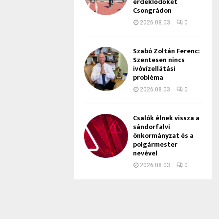
érdeklődőket
Csongrádon
2026.08.03.
0
Szabó Zoltán Ferenc:
Szentesen nincs
ivóvízellátási
probléma
2026.08.03.
0
Csalók élnek vissza a
sándorfalvi
önkormányzat és a
polgármester
nevével
2026.08.03.
0