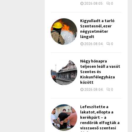
2026.08.05.
0
Kigyulladt a tarló
Szentesnél, ezer
négyzetméter
lángolt
2026.08.04.
0
Négy hónapra
teljesen leáll a vasút
Szentes és
Kiskunfélegyháza
között
2026.08.04.
0
Lefeszítette a
lakatot, ellopta a
kerékpárt – a
rendőrök elfogták a
visszaeső szentesi