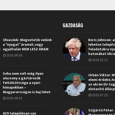
GAZDASÁG
Olvasónk: Megvetetik velünk
Boris Johnson: a
a “nyugat” áramát, vagy
lehetne telepít
egyáltalán NEM LESZ ÁRAM
feladatokra ny
katonákat Ukra
2026.08.05.
2026.02.22.
Soha nem volt még ilyen
Orbán Viktor: 
alacsony a gáztározók
elemi érdeke, h
feltöltöttsége a nyári
az ukrán EU-ta
hónapokban –
elutasító állás
Magyarországon is baj lehet
2025.07.25.
2026.08.05.
Szijjártó Péter:
629 településen van
Magyarország 