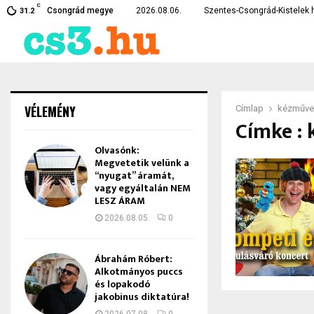
C
rékpárt –…
Eltűnt egy szentesi fiatal –
Csongrád megye
2026.08.06.
Szentes-Csongrád-Kistelek h
31.2
VÉLEMÉNY
Címlap
kézműve
Címke : 
Olvasónk:
Megvetetik velünk a
“nyugat” áramát,
vagy egyáltalán NEM
LESZ ÁRAM
2026.08.05.
0
Ábrahám Róbert:
Alkotmányos puccs
és lopakodó
jakobinus diktatúra!