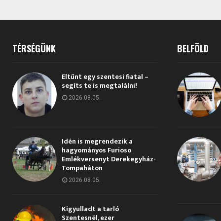
TÉRSÉGÜNK
BELFÖLD
Eltűnt egy szentesi fiatal –
segíts te is megtalálni!
2026.08.05.
Idén is megrendezik a
hagyományos Furioso
Emlékversenyt Derekegyház-
Tompaháton
2026.08.05.
Kigyulladt a tarló
Szentesnél, ezer