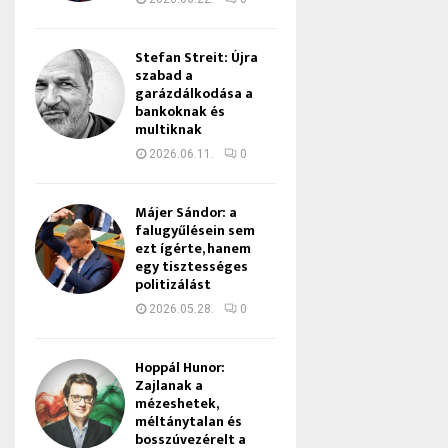
Stefan Streit: Újra
szabad a
garázdálkodása a
bankoknak és
multiknak
2026.06.11.
0
Májer Sándor: a
falugyűlésein sem
ezt ígérte, hanem
egy tisztességes
politizálást
2026.05.28.
0
Hoppál Hunor:
Zajlanak a
mézeshetek,
méltánytalan és
bosszúvezérelt a