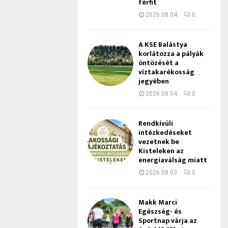
férfit
2026.08.04.
0
A KSE Balástya
korlátozza a pályák
öntözését a
víztakarékosság
jegyében
2026.08.04.
0
Rendkívüli
intézkedéseket
vezetnek be
Kisteleken az
energiaválság miatt
2026.08.03.
0
Makk Marci
Egészség- és
Sportnap várja az