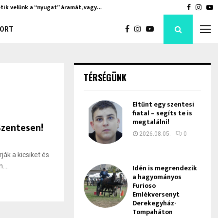
tik velünk a “nyugat” áramát, vagy…
Soha nem 
Faceboo
Inst
Y
ORT
TÉRSÉGÜNK
Eltűnt egy szentesi
fiatal – segíts te is
megtalálni!
Szentesen!
2026.08.05.
0
ják a kicsiket és
...
Idén is megrendezik
a hagyományos
Furioso
Emlékversenyt
Derekegyház-
Tompaháton