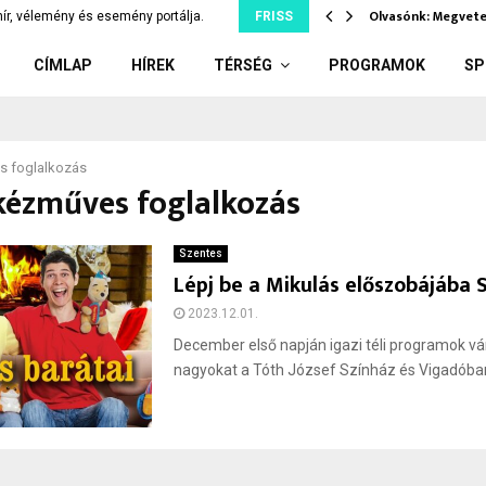
 segíts te…
Olvasónk: Megvete
ír, vélemény és esemény portálja.
FRISS
CÍMLAP
HÍREK
TÉRSÉG
PROGRAMOK
SP
s foglalkozás
kézműves foglalkozás
Szentes
Lépj be a Mikulás előszobájába 
2023.12.01.
December első napján igazi téli programok vár
nagyokat a Tóth József Színház és Vigadóban.