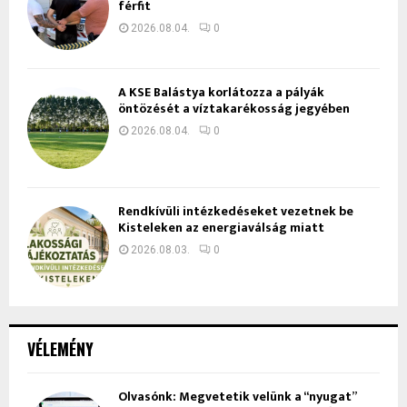
férfit
2026.08.04.
0
A KSE Balástya korlátozza a pályák
öntözését a víztakarékosság jegyében
2026.08.04.
0
Rendkívüli intézkedéseket vezetnek be
Kisteleken az energiaválság miatt
2026.08.03.
0
VÉLEMÉNY
Olvasónk: Megvetetik velünk a “nyugat”