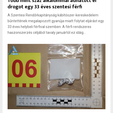
Több mint száz alkalommal adhatott el
drogot egy 33 éves szentesi férfi
A Szentesi Rendőrkapitányság kábítószer-kereskedelem
bűntettének megalapozott gyanúja miatt folytat eljárást egy
33 éves helybeli férfival szemben. A férfi rendszeres
haszonszerzés céljából tavaly januártól ez idáig...