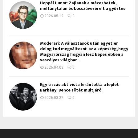
Hoppál Hunor: Zajlanak a mézeshetek,
méltánytalan és bosszúvezérelt a győztes
2026.05.12.
0
Moderari: A választások után egyetlen
dolog tud megváltozni: az a képesség, hogy
Magyarország hogyan lesz képes ebben a
veszélyes világban...
2026.04.03.
0
Egy tiszás aktivista lerántotta a leplet
Bárkányi Bence sötét múltjáról
2026.03.27.
0