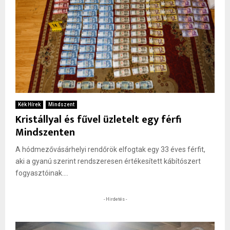
Kék Hírek
Mindszent
Kristállyal és fűvel üzletelt egy férfi
Mindszenten
A hódmezővásárhelyi rendőrök elfogtak egy 33 éves férfit,
aki a gyanú szerint rendszeresen értékesített kábítószert
fogyasztóinak....
- Hirdetés -