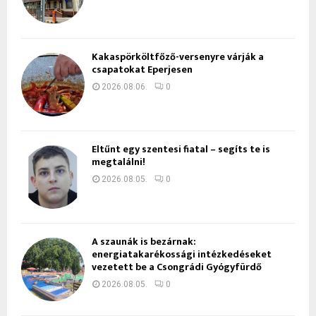
Kakaspörköltfőző-versenyre várják a
csapatokat Eperjesen
2026.08.06.
0
Eltűnt egy szentesi fiatal – segíts te is
megtalálni!
2026.08.05.
0
A szaunák is bezárnak:
energiatakarékossági intézkedéseket
vezetett be a Csongrádi Gyógyfürdő
2026.08.05.
0