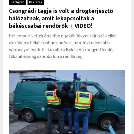
Csongrád
Kék Hírek
Csongrádi tagja is volt a drogterjesztő
hálózatnak, amit lekapcsoltak a
békéscsabai rendőrök + VIDEÓ!
Hét embert vettek őrizetbe egy kábítószer-bűnözés elleni
akcióban a békéscsabai rendőrök, az intézkedés több
vármegyét érintett - közölte a Békés Vármegyei Rendőr-
főkapitányság szombaton a rendőrség...