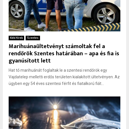
Kék Hírek
Szentes
Marihuánaültetvényt számoltak fel a
rendőrök Szentes határában – apa és fia is
gyanúsított lett
Hat tő marihuánát foglaltak le a szentesi rendőrök egy
Vajdatelep melletti erdős területen kialakított ültetvényen. Az
ügyben egy 54 éves szentesi férfit és fiatalkorú fiát...