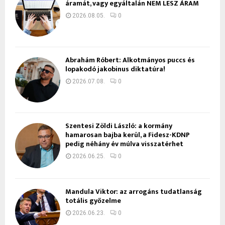
áramát, vagy egyáltalán NEM LESZ ÁRAM
2026.08.05.
0
Ábrahám Róbert: Alkotmányos puccs és
lopakodó jakobinus diktatúra!
2026.07.08.
0
Szentesi Zöldi László: a kormány
hamarosan bajba kerül, a Fidesz-KDNP
pedig néhány év múlva visszatérhet
2026.06.25.
0
Mandula Viktor: az arrogáns tudatlanság
totális győzelme
2026.06.23.
0