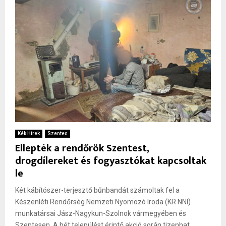
Kék Hírek
Szentes
Ellepték a rendőrök Szentest,
drogdílereket és fogyasztókat kapcsoltak
le
Két kábítószer-terjesztő bűnbandát számoltak fel a
Készenléti Rendőrség Nemzeti Nyomozó Iroda (KR NNI)
munkatársai Jász-Nagykun-Szolnok vármegyében és
Szentesen. A hét települést érintő akció során tizenhat...