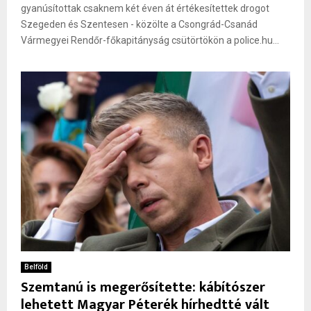
gyanúsítottak csaknem két éven át értékesítettek drogot
Szegeden és Szentesen - közölte a Csongrád-Csanád
Vármegyei Rendőr-főkapitányság csütörtökön a police.hu...
Belföld
Szemtanú is megerősítette: kábítószer
lehetett Magyar Péterék hírhedtté vált