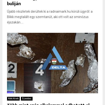
buliján
Újabb részletek derültek ki a radnaimark.hu körüli ügyről: a
Blikk megtalált egy szemtanút, aki ott volt az ominózus
éjszakán....
Kék Hírek
Szentes