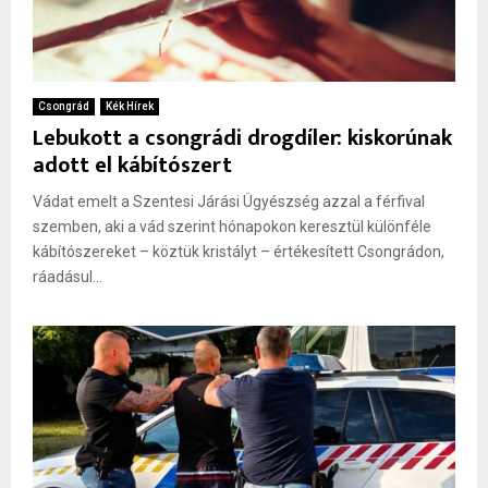
Csongrád
Kék Hírek
Lebukott a csongrádi drogdíler: kiskorúnak
adott el kábítószert
Vádat emelt a Szentesi Járási Ügyészség azzal a férfival
szemben, aki a vád szerint hónapokon keresztül különféle
kábítószereket – köztük kristályt – értékesített Csongrádon,
ráadásul...