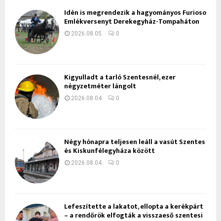
Idén is megrendezik a hagyományos Furioso
Emlékversenyt Derekegyház-Tompaháton
2026.08.05.
0
Kigyulladt a tarló Szentesnél, ezer
négyzetméter lángolt
2026.08.04.
0
Négy hónapra teljesen leáll a vasút Szentes
és Kiskunfélegyháza között
2026.08.04.
0
Lefeszítette a lakatot, ellopta a kerékpárt
– a rendőrök elfogták a visszaeső szentesi