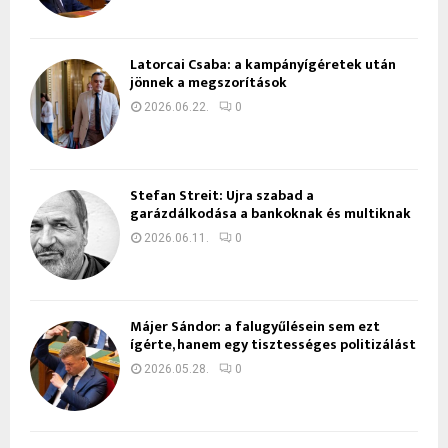
Latorcai Csaba: a kampányígéretek után
jönnek a megszorítások
2026.06.22.
0
Stefan Streit: Újra szabad a
garázdálkodása a bankoknak és multiknak
2026.06.11.
0
Májer Sándor: a falugyűlésein sem ezt
ígérte, hanem egy tisztességes politizálást
2026.05.28.
0