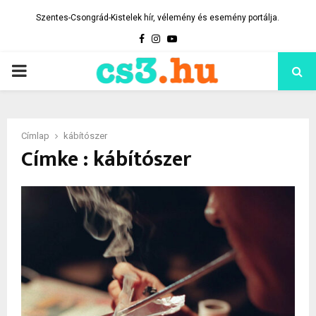
Szentes-Csongrád-Kistelek hír, vélemény és esemény portálja.
Facebook
Instagram
Youtube
PRIMARY
MENU
Címlap
kábítószer
Címke : kábítószer