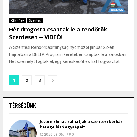
Kék Hírek
Szentes
Hét drogosra csaptak le a rendőrök
Szentesen + VIDEÓ!
A Szentesi Rendőrkapitányság nyomozói január 22-én
hajnalban a DELTA Program keretében csaptak le a városban.
Hét személyt fogtak el, egy kereskedőt és hat fogyasztót....
Bejegyzések
1
2
3
lapozása
TÉRSÉGÜNK
Jövőre klimatizálhatják a szentesi kórház
betegellátó egységeit
2026.08.06.
0