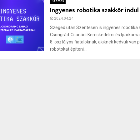
Szentes
Ingyenes robotika szakkör indu
2024.04.24.
Szeged után Szentesen is ingyenes robotika s
Csongrád-Csanádi Kereskedelmi és Iparkama
8. osztályos fiataloknak, akiknek kedvük van
robotokat építeni....