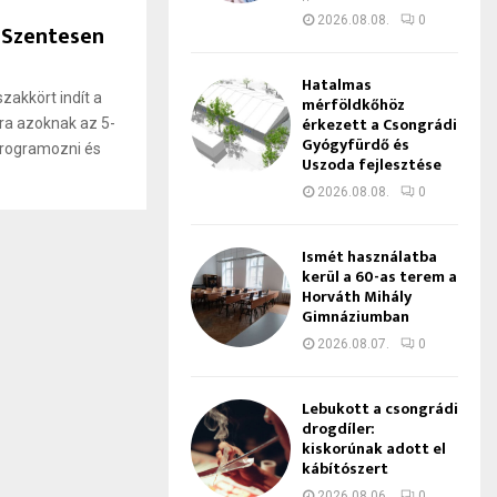
2026.08.08.
0
l Szentesen
Hatalmas
zakkört indít a
mérföldkőhöz
érkezett a Csongrádi
ra azoknak az 5-
Gyógyfürdő és
 programozni és
Uszoda fejlesztése
2026.08.08.
0
Ismét használatba
kerül a 60-as terem a
Horváth Mihály
Gimnáziumban
2026.08.07.
0
Lebukott a csongrádi
drogdíler:
kiskorúnak adott el
kábítószert
2026.08.06.
0