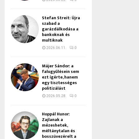
Stefan Streit: Újra
szabad a
garázdálkodása a
bankoknak és
multiknak
2026.06.11.
0
Májer Sándor: a
falugyűlésein sem
ezt ígérte, hanem
egy tisztességes
politizálást
2026.05.28.
0
Hoppál Hunor:
Zajlanak a
mézeshetek,
méltánytalan és
bosszúvezérelt a