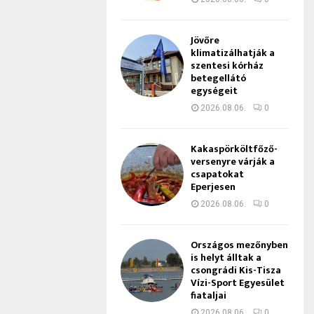
Jövőre
klimatizálhatják a
szentesi kórház
betegellátó
egységeit
2026.08.06.
0
Kakaspörköltfőző-
versenyre várják a
csapatokat
Eperjesen
2026.08.06.
0
Országos mezőnyben
is helyt álltak a
csongrádi Kis-Tisza
Vízi-Sport Egyesület
fiataljai
2026.08.06.
0