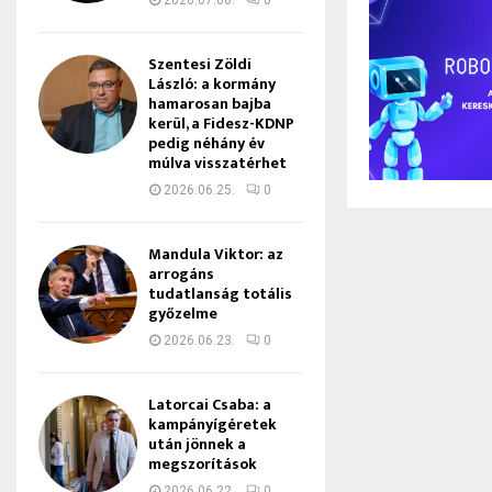
2026.07.08.
0
Szentesi Zöldi
László: a kormány
hamarosan bajba
kerül, a Fidesz-KDNP
pedig néhány év
múlva visszatérhet
2026.06.25.
0
Mandula Viktor: az
arrogáns
tudatlanság totális
győzelme
2026.06.23.
0
Latorcai Csaba: a
kampányígéretek
után jönnek a
megszorítások
2026.06.22.
0