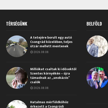
TÉRSÉGÜNK
BELFÖLD
A tetejére borult egy autó
Csongrád közelében, teljes
útzár mellett mentenek
2026.08.08.
Milliókat csaltak ki idősektől
Szentes környékén – újra
támadnak az „unokázós”
csalók
2026.08.08.
Hatalmas mérföldkőhöz
érkezett a Csongrádi