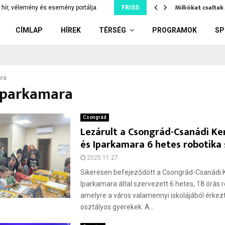
tó Csongrád közelében,…
Milliókat csaltak
hír, vélemény és esemény portálja.
FRISS
CÍMLAP
HÍREK
TÉRSÉG
PROGRAMOK
SP
ara
 iparkamara
Csongrád
Lezárult a Csongrád-Csanádi Ke
és Iparkamara 6 hetes robotika
2025.11.27.
Sikeresen befejeződött a Csongrád-Csanádi 
Iparkamara által szervezett 6 hetes, 18 órás r
amelyre a város valamennyi iskolájából érkez
osztályos gyerekek. A...