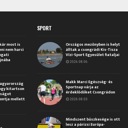
SPORT
kár most is
Országos mezőnyben is helyt
eni nem harci
álltak a csongrádi Kis-Tisza
ugati
Vízi-Sport Egyesület fiataljai
jnába
2026.08.06.
Makk Marci Egészség- és
Magyarország
Sportnap várja az
ogy kitartson
érdeklődőket Csongrádon
gságot
pontja mellett
2026.08.03.
Mindszent büszkesége is ott
lesz a párizsi Európa-
és