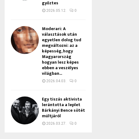
győztes
2026.05.12.
0
Moderari: A
választások után
egyetlen dolog tud
megváltozni: az a
képesség, hogy
Magyarország
hogyan lesz képes
ebben a veszélyes
világban...
2026.04.03.
0
Egy tiszás aktivista
lerántotta a leplet
Bárkányi Bence sötét
múltjáról
2026.03.27.
0