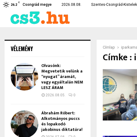
C
 kórház betegellátó egységeit
A tetejére borult egy au
Csongrád megye
2026.08.08.
Szentes-Csongrád-Kistelek 
26.2
VÉLEMÉNY
Címlap
iparkam
Címke :
Olvasónk:
Megvetetik velünk a
“nyugat” áramát,
vagy egyáltalán NEM
LESZ ÁRAM
2026.08.05.
0
Ábrahám Róbert:
Alkotmányos puccs
és lopakodó
jakobinus diktatúra!