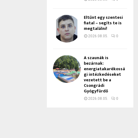
Eltűnt egy szentesi
fiatal – segíts te is
megtalálni!
2026.08.05.
0
A szaunák is
bezárnak:
energiatakarékossá
gi intézkedéseket
vezetett be a
Csongrádi
Gyógyfürdő
2026.08.05.
0