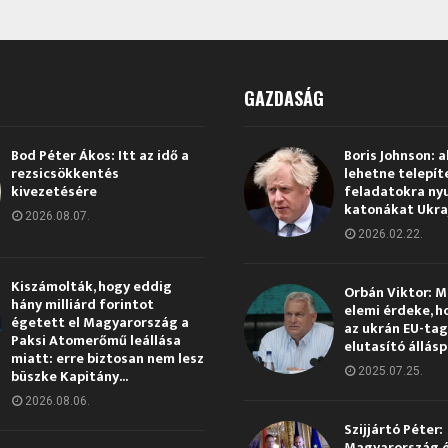
GAZDASÁG
Bod Péter Ákos: Itt az idő a
Boris Johnson: a
rezsicsökkentés
lehetne telepít
kivezetésére
feladatokra ny
katonákat Ukra
2026.08.07.
2026.02.22.
Kiszámolták, hogy eddig
Orbán Viktor: 
hány milliárd forintot
elemi érdeke, h
égetett el Magyarország a
az ukrán EU-ta
Paksi Atomerőmű leállása
elutasító állás
miatt: erre biztosan nem lesz
2025.07.25.
büszke Kapitány...
2026.08.06.
Szijjártó Péter:
Magyarország 