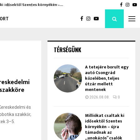
 ki idősektől Szentes környékén –…
Hatalma
Faceboo
Inst
Y
ORT
TÉRSÉGÜNK
A tetejére borult egy
autó Csongrád
közelében, teljes
reskedelmi
útzár mellett
 szakköre
mentenek
2026.08.08.
0
Kereskedelmi és
obotika szakkör,
Milliókat csaltak ki
idősektől Szentes
tek 3–5.
környékén – újra
támadnak az
„unokázós” csalók