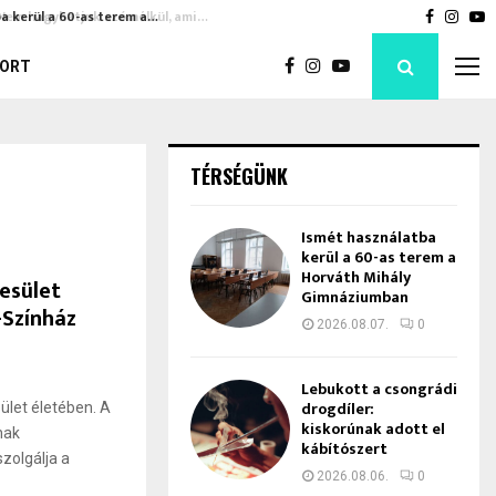
a kerül a 60-as terem a…
Bod Péte
Faceboo
Inst
Y
ORT
TÉRSÉGÜNK
Ismét használatba
kerül a 60-as terem a
Horváth Mihály
esület
Gimnáziumban
-Színház
2026.08.07.
0
Lebukott a csongrádi
drogdíler:
ület életében. A
kiskorúnak adott el
nak
kábítószert
zolgálja a
2026.08.06.
0