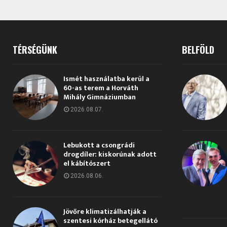
TÉRSÉGÜNK
BELFÖLD
Ismét használatba kerül a
60-as terem a Horváth
Mihály Gimnáziumban
2026.08.07.
Lebukott a csongrádi
drogdíler: kiskorúnak adott
el kábítószert
2026.08.06.
Jövőre klimatizálhatják a
szentesi kórház betegellátó