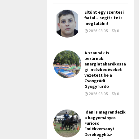
Eltűnt egy szentesi
fiatal – segíts te is
megtalálni!
2026.08.05.
0
A szaunák is
bezárnak:
energiatakarékossá
gi intézkedéseket
vezetett be a
Csongrádi
Gyógyfürdő
2026.08.05.
0
Idén is megrendezik
a hagyományos
Furioso
Emlékversenyt
Derekegyház-