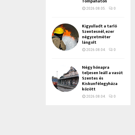
Tompaháton
2026.08.05.
0
Kigyulladt a tarló
Szentesnél, ezer
négyzetméter
lángolt
2026.08.04.
0
Négy hónapra
teljesen leáll a vasút
Szentes és
Kiskunfélegyháza
között
2026.08.04.
0