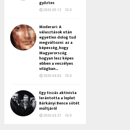
győztes
2026.05.12.
0
Moderari: A
választások után
egyetlen dolog tud
megváltozni: az a
képesség, hogy
Magyarország
hogyan lesz képes
ebben a veszélyes
világban...
2026.04.03.
0
Egy tiszás aktivista
lerántotta a leplet
Bárkányi Bence sötét
múltjáról
2026.03.27.
0