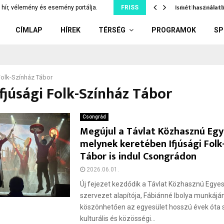
tjuk szó nélkül, ami…
Ismét használatb
hír, vélemény és esemény portálja.
FRISS
CÍMLAP
HÍREK
TÉRSÉG
PROGRAMOK
SP
 Folk-Színház Tábor
Ifjúsági Folk-Színház Tábor
Csongrád
Megújul a Távlat Közhasznú Egy
melynek keretében Ifjúsági Folk
Tábor is indul Csongrádon
2026.06.01.
Új fejezet kezdődik a Távlat Közhasznú Egyes
szervezet alapítója, Fábiánné Ibolya munkájá
köszönhetően az egyesület hosszú évek óta s
kulturális és közösségi...