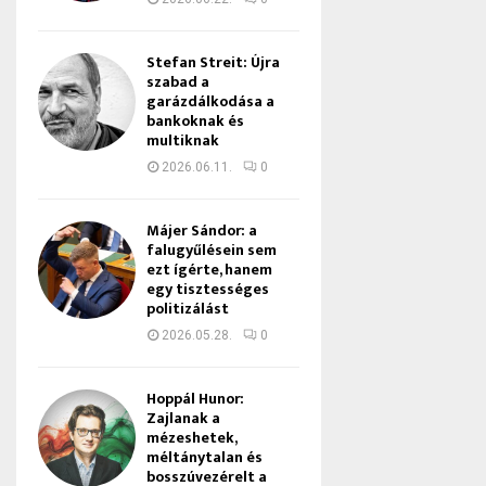
Stefan Streit: Újra
szabad a
garázdálkodása a
bankoknak és
multiknak
2026.06.11.
0
Májer Sándor: a
falugyűlésein sem
ezt ígérte, hanem
egy tisztességes
politizálást
2026.05.28.
0
Hoppál Hunor:
Zajlanak a
mézeshetek,
méltánytalan és
bosszúvezérelt a