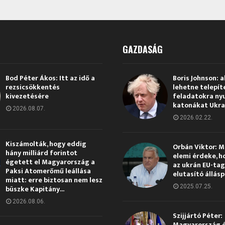
GAZDASÁG
Bod Péter Ákos: Itt az idő a
Boris Johnson: a
rezsicsökkentés
lehetne telepít
kivezetésére
feladatokra ny
katonákat Ukra
2026.08.07.
2026.02.22.
Kiszámolták, hogy eddig
Orbán Viktor: 
hány milliárd forintot
elemi érdeke, h
égetett el Magyarország a
az ukrán EU-ta
Paksi Atomerőmű leállása
elutasító állás
miatt: erre biztosan nem lesz
2025.07.25.
büszke Kapitány...
2026.08.06.
Szijjártó Péter:
Magyarország 