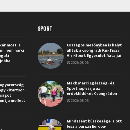
SPORT
kár most is
Országos mezőnyben is helyt
eni nem harci
álltak a csongrádi Kis-Tisza
ugati
Vízi-Sport Egyesület fiataljai
jnába
2026.08.06.
Makk Marci Egészség- és
Magyarország
Sportnap várja az
ogy kitartson
érdeklődőket Csongrádon
gságot
pontja mellett
2026.08.03.
Mindszent büszkesége is ott
lesz a párizsi Európa-
és