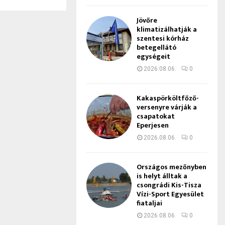
Jövőre
klimatizálhatják a
szentesi kórház
betegellátó
egységeit
2026.08.06.
0
Kakaspörköltfőző-
versenyre várják a
csapatokat
Eperjesen
2026.08.06.
0
Országos mezőnyben
is helyt álltak a
csongrádi Kis-Tisza
Vízi-Sport Egyesület
fiataljai
2026.08.06.
0