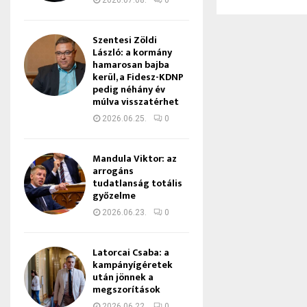
2026.07.08.
0
Szentesi Zöldi
László: a kormány
hamarosan bajba
kerül, a Fidesz-KDNP
pedig néhány év
múlva visszatérhet
2026.06.25.
0
Mandula Viktor: az
arrogáns
tudatlanság totális
győzelme
2026.06.23.
0
Latorcai Csaba: a
kampányígéretek
után jönnek a
megszorítások
2026.06.22.
0