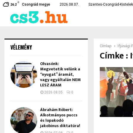
C
te…
Czirbus Gábor: Nem hagyha
Csongrád megye
2026.08.07.
Szentes-Csongrád-Kistelek 
26.2
VÉLEMÉNY
Címlap
Ifjúsági
Címke : 
Olvasónk:
Megvetetik velünk a
“nyugat” áramát,
vagy egyáltalán NEM
LESZ ÁRAM
2026.08.05.
0
Ábrahám Róbert:
Alkotmányos puccs
és lopakodó
jakobinus diktatúra!