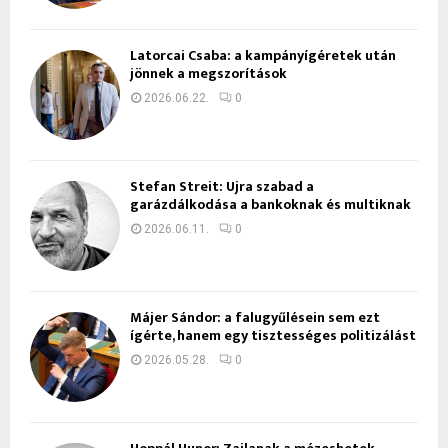
Latorcai Csaba: a kampányígéretek után
jönnek a megszorítások
2026.06.22.
0
Stefan Streit: Újra szabad a
garázdálkodása a bankoknak és multiknak
2026.06.11.
0
Májer Sándor: a falugyűlésein sem ezt
ígérte, hanem egy tisztességes politizálást
2026.05.28.
0