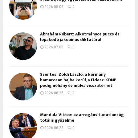
2026.08.05.
0
Ábrahám Róbert: Alkotmányos puccs és
lopakodó jakobinus diktatúra!
2026.07.08.
0
Szentesi Zöldi László: a kormány
hamarosan bajba kerül, a Fidesz-KDNP
pedig néhány év múlva visszatérhet
2026.06.25.
0
Mandula Viktor: az arrogáns tudatlanság
totális győzelme
2026.06.23.
0