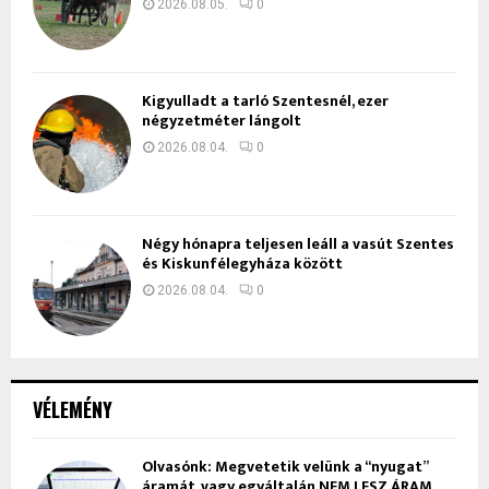
2026.08.05.
0
Kigyulladt a tarló Szentesnél, ezer
négyzetméter lángolt
2026.08.04.
0
Négy hónapra teljesen leáll a vasút Szentes
és Kiskunfélegyháza között
2026.08.04.
0
VÉLEMÉNY
Olvasónk: Megvetetik velünk a “nyugat”
áramát, vagy egyáltalán NEM LESZ ÁRAM