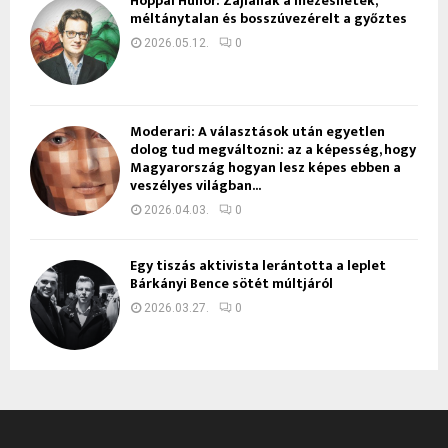
Hoppál Hunor: Zajlanak a mézeshetek,
méltánytalan és bosszúvezérelt a győztes
2026.05.12.
0
Moderari: A választások után egyetlen
dolog tud megváltozni: az a képesség, hogy
Magyarország hogyan lesz képes ebben a
veszélyes világban...
2026.04.03.
0
Egy tiszás aktivista lerántotta a leplet
Bárkányi Bence sötét múltjáról
2026.03.27.
0