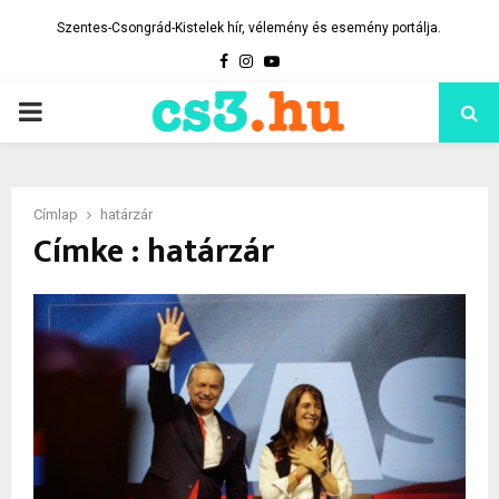
Szentes-Csongrád-Kistelek hír, vélemény és esemény portálja.
Facebook
Instagram
Youtube
PRIMARY
MENU
Címlap
határzár
Címke : határzár