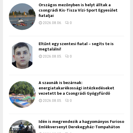
Országos mezőnyben is helyt álltak a
csongrádi Kis-Tisza Vízi-Sport Egyesület
fiataljai
2026.08.06.
0
Eltűnt egy szentesi fiatal – segíts te is
megtalálni!
2026.08.05.
0
A szaunák is bezárnak:
energiatakarékossági intézkedéseket
vezetett be a Csongrádi Gyógyfürdő
2026.08.05.
0
Idén is megrendezik a hagyományos Furioso
Emlékversenyt Derekegyház-Tompaháton