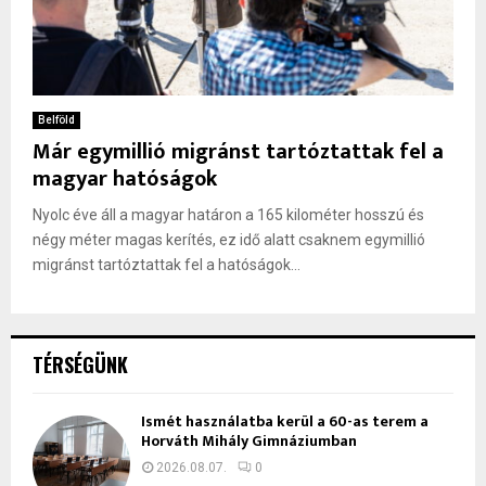
Belföld
Már egymillió migránst tartóztattak fel a
magyar hatóságok
Nyolc éve áll a magyar határon a 165 kilométer hosszú és
négy méter magas kerítés, ez idő alatt csaknem egymillió
migránst tartóztattak fel a hatóságok...
TÉRSÉGÜNK
Ismét használatba kerül a 60-as terem a
Horváth Mihály Gimnáziumban
2026.08.07.
0