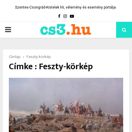
Szentes-Csongrád-Kistelek hír, vélemény és esemény portálja.
Facebook
Instagram
Youtube
PRIMARY
MENU
Címlap
Feszty-körkép
Címke : Feszty-körkép