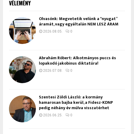
VÉLEMÉNY
Olvasónk: Megvetetik velünk a “nyugat”
áramát, vagy egyáltalán NEM LESZ ÁRAM
2026.08.05.
0
Ábrahám Róbert: Alkotmányos puccs és
lopakodó jakobinus diktatúra!
2026.07.08.
0
Szentesi Zöldi László: a kormány
hamarosan bajba kerül, a Fidesz-KDNP
pedig néhány év múlva visszatérhet
2026.06.25.
0