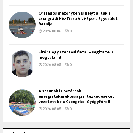
Országos mezőnyben is helyt álltak a
csongrádi Kis-Tisza Vízi-Sport Egyesület
fiataljai
2026.08.06.
0
Eltűnt egy szentesi fiatal – segíts te is
megtalálni!
2026.08.05.
0
A szaunák is bezárnak:
energiatakarékossági intézkedéseket
vezetett be a Csongrádi Gyógyfürdő
2026.08.05.
0