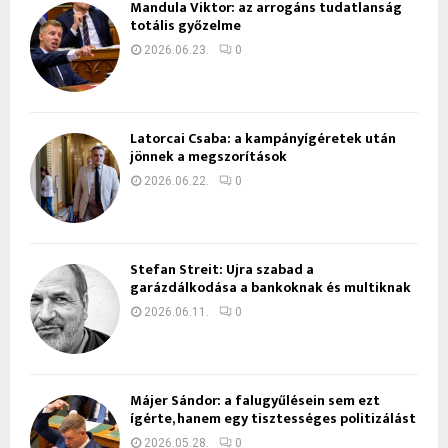
Mandula Viktor: az arrogáns tudatlanság
totális győzelme
2026.06.23.
0
Latorcai Csaba: a kampányígéretek után
jönnek a megszorítások
2026.06.22.
0
Stefan Streit: Újra szabad a
garázdálkodása a bankoknak és multiknak
2026.06.11.
0
Májer Sándor: a falugyűlésein sem ezt
ígérte, hanem egy tisztességes politizálást
2026.05.28.
0