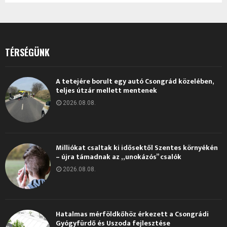
TÉRSÉGÜNK
A tetejére borult egy autó Csongrád közelében,
teljes útzár mellett mentenek
2026.08.08.
Milliókat csaltak ki idősektől Szentes környékén
– újra támadnak az „unokázós” csalók
2026.08.08.
Hatalmas mérföldkőhöz érkezett a Csongrádi
Gyógyfürdő és Uszoda fejlesztése