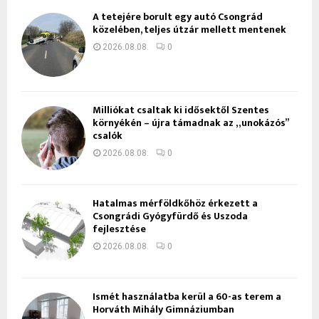
A tetejére borult egy autó Csongrád
közelében, teljes útzár mellett mentenek
2026.08.08.
0
Milliókat csaltak ki idősektől Szentes
környékén – újra támadnak az „unokázós”
csalók
2026.08.08.
0
Hatalmas mérföldkőhöz érkezett a
Csongrádi Gyógyfürdő és Uszoda
fejlesztése
2026.08.08.
0
Ismét használatba kerül a 60-as terem a
Horváth Mihály Gimnáziumban