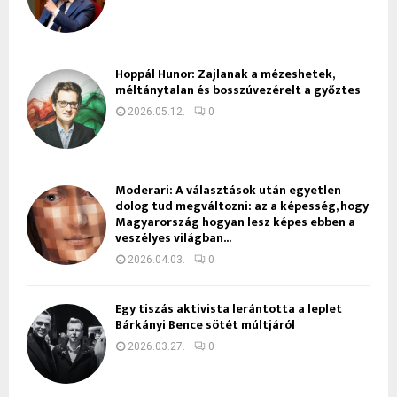
Hoppál Hunor: Zajlanak a mézeshetek,
méltánytalan és bosszúvezérelt a győztes
2026.05.12.
0
Moderari: A választások után egyetlen
dolog tud megváltozni: az a képesség, hogy
Magyarország hogyan lesz képes ebben a
veszélyes világban...
2026.04.03.
0
Egy tiszás aktivista lerántotta a leplet
Bárkányi Bence sötét múltjáról
2026.03.27.
0