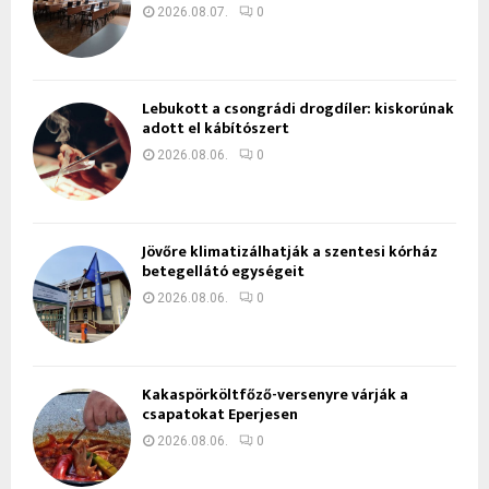
2026.08.07.
0
Lebukott a csongrádi drogdíler: kiskorúnak
adott el kábítószert
2026.08.06.
0
Jövőre klimatizálhatják a szentesi kórház
betegellátó egységeit
2026.08.06.
0
Kakaspörköltfőző-versenyre várják a
csapatokat Eperjesen
2026.08.06.
0