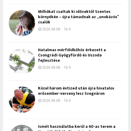
Milliókat csaltak ki idősektől Szentes
környékén – újra támadnak az „unokázós”
csalók
2026.08.08.
0
Hatalmas mérföldkőhöz érkezett a
Csongrádi Gyógyfürdő és Uszoda
fejlesztése
2026.08.08.
0
Közel három évtized után újra hivatalos
erősember-verseny lesz Szegváron
2026.08.08.
0
Ismét használatba kerül a 60-as terem a