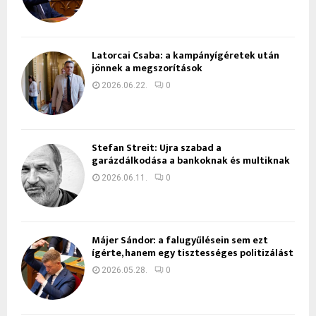
Latorcai Csaba: a kampányígéretek után
jönnek a megszorítások
2026.06.22.
0
Stefan Streit: Újra szabad a
garázdálkodása a bankoknak és multiknak
2026.06.11.
0
Májer Sándor: a falugyűlésein sem ezt
ígérte, hanem egy tisztességes politizálást
2026.05.28.
0