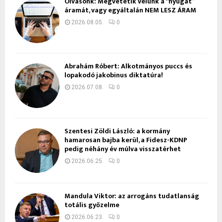
Olvasónk: Megvetetik velünk a “nyugat”
áramát, vagy egyáltalán NEM LESZ ÁRAM
2026.08.05.
0
Ábrahám Róbert: Alkotmányos puccs és
lopakodó jakobinus diktatúra!
2026.07.08.
0
Szentesi Zöldi László: a kormány
hamarosan bajba kerül, a Fidesz-KDNP
pedig néhány év múlva visszatérhet
2026.06.25.
0
Mandula Viktor: az arrogáns tudatlanság
totális győzelme
2026.06.23.
0