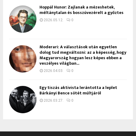
Hoppál Hunor: Zajlanak a mézeshetek,
méltánytalan és bosszúvezérelt a győztes
2026.05.12.
0
Moderari: A választások után egyetlen
dolog tud megváltozni: az a képesség, hogy
Magyarország hogyan lesz képes ebben a
veszélyes világban...
2026.04.03.
0
Egy tiszás aktivista lerántotta a leplet
Bárkányi Bence sötét múltjáról
2026.03.27.
0