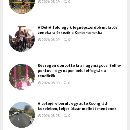
2026.08.09.
0
A Dél-Alföld egyik legnépszerűbb mulatós
zenekara érkezik a Körös-torokba
2026.08.09.
0
Részegen döntötte ki a nagymágocsi Selfie-
pontot – egy napon belül elfogták a
rendőrök
2026.08.09.
0
A tetejére borult egy autó Csongrád
közelében, teljes útzár mellett mentenek
2026.08.08.
0