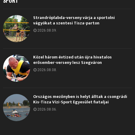
SPORT
Strandröplabda-verseny várja a sportolni
vágyókat a szentesi Tisza-parton
2026.08.09.
Közel három évtized után újra hivatalos
erősember-verseny lesz Szegváron
2026.08.08.
Országos mezőnyben is helyt álltak a csongrádi
Kis-Tisza Vízi-Sport Egyesület fiataljai
2026.08.06.