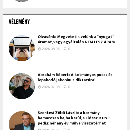
VÉLEMÉNY
Olvasónk: Megvetetik velünk a “nyugat”
áramát, vagy egyáltalán NEM LESZ ÁRAM
2026.08.05.
0
Ábrahám Róbert: Alkotmányos puccs és
lopakodó jakobinus diktatúra!
2026.07.08.
0
Szentesi Zöldi László: a kormány
hamarosan bajba kerül, a Fidesz-KDNP
pedig néhány év múlva visszatérhet