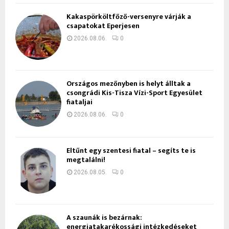
Kakaspörköltfőző-versenyre várják a
csapatokat Eperjesen
2026.08.06.
0
Országos mezőnyben is helyt álltak a
csongrádi Kis-Tisza Vízi-Sport Egyesület
fiataljai
2026.08.06.
0
Eltűnt egy szentesi fiatal – segíts te is
megtalálni!
2026.08.05.
0
A szaunák is bezárnak:
energiatakarékossági intézkedéseket