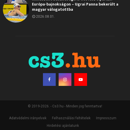
Európa-bajnokságon – Ugrai Panna bekerült a
magyar válogatottba
2026.08.01.
© 2019-2026. - Cs3.hu - Minden jog fenntartva!
Adatvédelmi irányelvek
Felhasználási feltételek
Impresszum
Hirdetési ajánlatunk