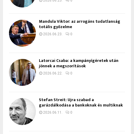
2026.06.25.
0
Mandula Viktor: az arrogáns tudatlanság
totális győzelme
2026.06.23.
0
Latorcai Csaba: a kampányígéretek után
jönnek a megszorítások
2026.06.22.
0
Stefan Streit: Újra szabad a
garázdálkodása a bankoknak és multiknak
2026.06.11.
0