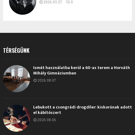
2026.03.27.
0
TÉRSÉGÜNK
Ismét használatba kerül a 60-as terem a Horváth
Mihály Gimnáziumban
2026.08.07.
Lebukott a csongrádi drogdíler: kiskorúnak adott
el kábítószert
2026.08.06.