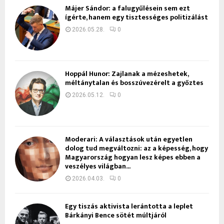
Májer Sándor: a falugyűlésein sem ezt
ígérte, hanem egy tisztességes politizálást
2026.05.28.
0
Hoppál Hunor: Zajlanak a mézeshetek,
méltánytalan és bosszúvezérelt a győztes
2026.05.12.
0
Moderari: A választások után egyetlen
dolog tud megváltozni: az a képesség, hogy
Magyarország hogyan lesz képes ebben a
veszélyes világban...
2026.04.03.
0
Egy tiszás aktivista lerántotta a leplet
Bárkányi Bence sötét múltjáról