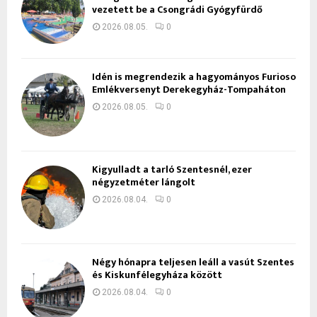
vezetett be a Csongrádi Gyógyfürdő
2026.08.05.
0
Idén is megrendezik a hagyományos Furioso
Emlékversenyt Derekegyház-Tompaháton
2026.08.05.
0
Kigyulladt a tarló Szentesnél, ezer
négyzetméter lángolt
2026.08.04.
0
Négy hónapra teljesen leáll a vasút Szentes
és Kiskunfélegyháza között
2026.08.04.
0