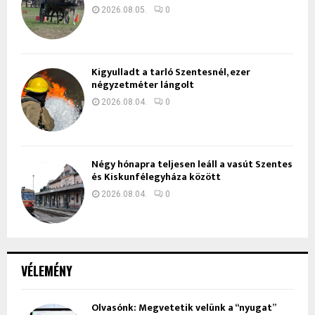
2026.08.05.
0
Kigyulladt a tarló Szentesnél, ezer
négyzetméter lángolt
2026.08.04.
0
Négy hónapra teljesen leáll a vasút Szentes
és Kiskunfélegyháza között
2026.08.04.
0
VÉLEMÉNY
Olvasónk: Megvetetik velünk a “nyugat”