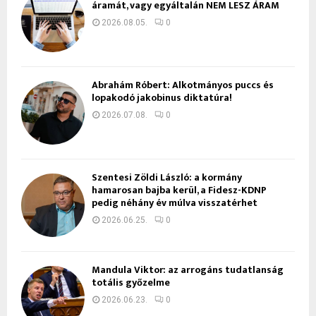
áramát, vagy egyáltalán NEM LESZ ÁRAM
2026.08.05.
0
Ábrahám Róbert: Alkotmányos puccs és
lopakodó jakobinus diktatúra!
2026.07.08.
0
Szentesi Zöldi László: a kormány
hamarosan bajba kerül, a Fidesz-KDNP
pedig néhány év múlva visszatérhet
2026.06.25.
0
Mandula Viktor: az arrogáns tudatlanság
totális győzelme
2026.06.23.
0