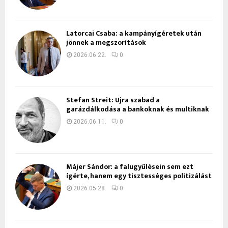
Latorcai Csaba: a kampányígéretek után
jönnek a megszorítások
2026.06.22.
0
Stefan Streit: Újra szabad a
garázdálkodása a bankoknak és multiknak
2026.06.11.
0
Májer Sándor: a falugyűlésein sem ezt
ígérte, hanem egy tisztességes politizálást
2026.05.28.
0