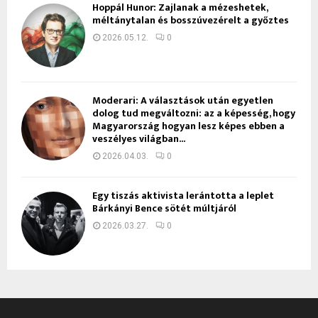
Hoppál Hunor: Zajlanak a mézeshetek,
méltánytalan és bosszúvezérelt a győztes
2026.05.12.
0
Moderari: A választások után egyetlen
dolog tud megváltozni: az a képesség, hogy
Magyarország hogyan lesz képes ebben a
veszélyes világban...
2026.04.03.
0
Egy tiszás aktivista lerántotta a leplet
Bárkányi Bence sötét múltjáról
2026.03.27.
0