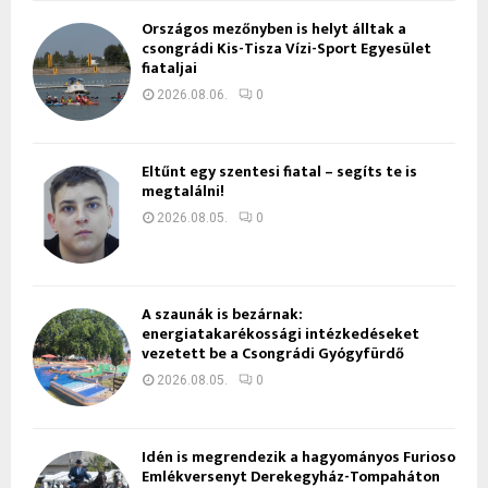
Országos mezőnyben is helyt álltak a
csongrádi Kis-Tisza Vízi-Sport Egyesület
fiataljai
2026.08.06.
0
Eltűnt egy szentesi fiatal – segíts te is
megtalálni!
2026.08.05.
0
A szaunák is bezárnak:
energiatakarékossági intézkedéseket
vezetett be a Csongrádi Gyógyfürdő
2026.08.05.
0
Idén is megrendezik a hagyományos Furioso
Emlékversenyt Derekegyház-Tompaháton