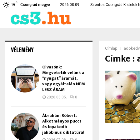
C
élkül, ami…
Teljesen kiborultak az embe
Csongrád megye
2026.08.09.
Szentes-Csongrád-Kistelek h
19
VÉLEMÉNY
Címlap
adókedv
Címke :
Olvasónk:
Megvetetik velünk a
“nyugat” áramát,
vagy egyáltalán NEM
LESZ ÁRAM
2026.08.05.
0
Ábrahám Róbert:
Alkotmányos puccs
és lopakodó
jakobinus diktatúra!