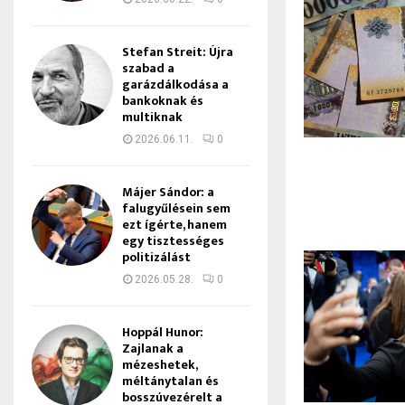
Stefan Streit: Újra
szabad a
garázdálkodása a
bankoknak és
multiknak
2026.06.11.
0
Májer Sándor: a
falugyűlésein sem
ezt ígérte, hanem
egy tisztességes
politizálást
2026.05.28.
0
Hoppál Hunor:
Zajlanak a
mézeshetek,
méltánytalan és
bosszúvezérelt a