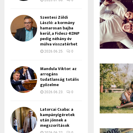
2026.07.08.
0
Szentesi Zöldi
László: a kormány
hamarosan bajba
kerül, a Fidesz-KDNP
pedig néhány év
múlva visszatérhet
2026.06.25.
0
Mandula Viktor: az
arrogáns
tudatlanság totális
győzelme
2026.06.23.
0
Latorcai Csaba: a
kampányígéretek
után jönnek a
megszorítások
2026.06.22.
0