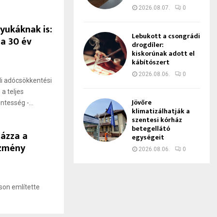
2026.08.07.
0
nyukáknak is:
Lebukott a csongrádi
 a 30 év
drogdíler:
kiskorúnak adott el
kábítószert
2026.08.06.
0
ádi adócsökkentési
a teljes
Jövőre
tesség -...
klimatizálhatják a
szentesi kórház
betegellátó
lázza a
egységeit
ezmény
2026.08.06.
0
son említette