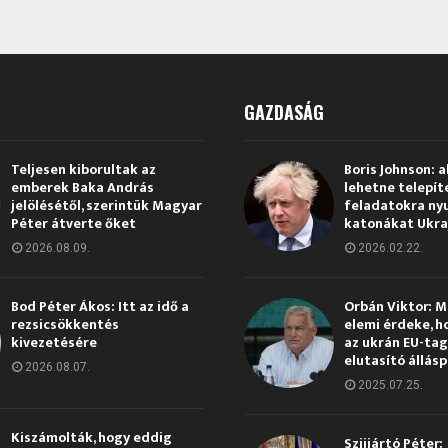
GAZDASÁG
Teljesen kiborultak az
Boris Johnson: a
emberek Baka András
lehetne telepít
jelölésétől, szerintük Magyar
feladatokra ny
Péter átverte őket
katonákat Ukra
2026.08.09.
2026.02.22.
Bod Péter Ákos: Itt az idő a
Orbán Viktor: 
rezsicsökkentés
elemi érdeke, h
kivezetésére
az ukrán EU-ta
elutasító állás
2026.08.07.
2025.07.25.
Kiszámolták, hogy eddig
Szijjártó Péter: