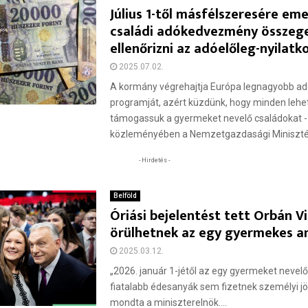
Július 1-től másfélszeresére eme
családi adókedvezmény összeg
ellenőrizni az adóelőleg-nyilatk
2025.07.02.
A kormány végrehajtja Európa legnagyobb ad
programját, azért küzdünk, hogy minden leh
támogassuk a gyermeket nevelő családokat - 
közleményében a Nemzetgazdasági Minisztér
- Hirdetés -
Belföld
Óriási bejelentést tett Orbán Vi
örülhetnek az egy gyermekes a
2025.03.12.
„2026. január 1-jétől az egy gyermeket nevelő
fiatalabb édesanyák sem fizetnek személyi 
mondta a miniszterelnök....