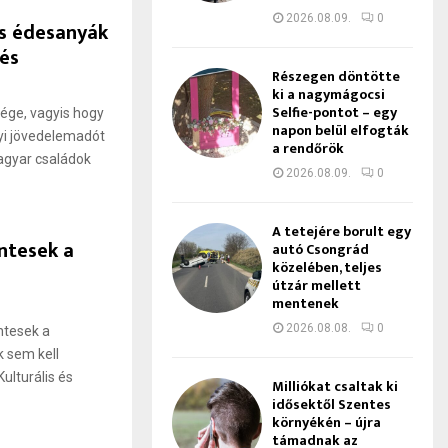
2026.08.09.
0
s édesanyák
és
Részegen döntötte
ki a nagymágocsi
Selfie-pontot – egy
ge, vagyis hogy
napon belül elfogták
lyi jövedelemadót
a rendőrök
magyar családok
2026.08.09.
0
A tetejére borult egy
ntesek a
autó Csongrád
közelében, teljes
útzár mellett
mentenek
2026.08.08.
0
ntesek a
 sem kell
ulturális és
Milliókat csaltak ki
idősektől Szentes
környékén – újra
támadnak az