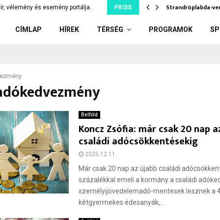
rek Baka András jelölésétől,…
Strandröplabda-ver
ír, vélemény és esemény portálja.
FRISS
CÍMLAP
HÍREK
TÉRSÉG
PROGRAMOK
SP
ezmény
 adókedvezmény
Belföld
Koncz Zsófia: már csak 20 nap a
családi adócsökkentésekig
2025.12.11.
Már csak 20 nap az újabb családi adócsökkent
százalékkal emeli a kormány a családi adók
személyijövedelemadó-mentesek lesznek a 40
kétgyermekes édesanyák,...