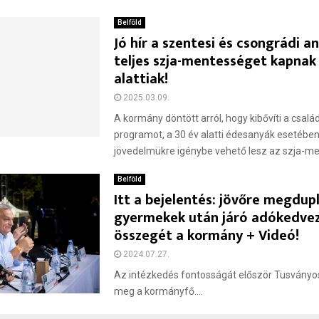
Belföld
Jó hír a szentesi és csongrádi a
teljes szja-mentességet kapnak
alattiak!
2025.03.09.
A kormány döntött arról, hogy kibővíti a csal
programot, a 30 év alatti édesanyák esetében 
jövedelmükre igénybe vehető lesz az szja-men
Belföld
Itt a bejelentés: jövőre megdup
gyermekek után járó adókedv
összegét a kormány + Videó!
2024.07.27.
Az intézkedés fontosságát először Tusványo
meg a kormányfő....