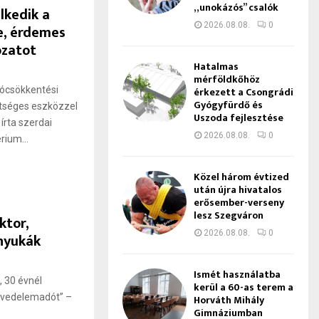
„unokázós” csalók
lkedik a
2026.08.08.
0
e, érdemes
ozatot
Hatalmas
mérföldkőhöz
ócsökkentési
érkezett a Csongrádi
Gyógyfürdő és
etséges eszközzel
Uszoda fejlesztése
írta szerdai
2026.08.08.
0
ium...
Közel három évtized
után újra hivatalos
erősember-verseny
lesz Szegváron
ktor,
2026.08.08.
0
nyukák
Ismét használatba
, 30 évnél
kerül a 60-as terem a
jövedelemadót” –
Horváth Mihály
Gimnáziumban