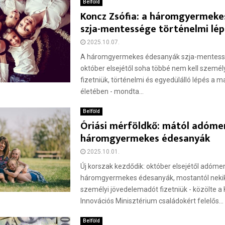
Belföld
Koncz Zsófia: a háromgyermeke
szja-mentessége történelmi lép
2025.10.07.
A háromgyermekes édesanyák szja-mentessé
október elsejétől soha többé nem kell szemé
fizetniük, történelmi és egyedülálló lépés a 
életében - mondta...
Belföld
Óriási mérföldkő: mától adóme
háromgyermekes édesanyák
2025.10.01.
Új korszak kezdődik: október elsejétől adóme
háromgyermekes édesanyák, mostantól nekik
személyi jövedelemadót fizetniük - közölte a K
Innovációs Minisztérium családokért felelős...
Belföld