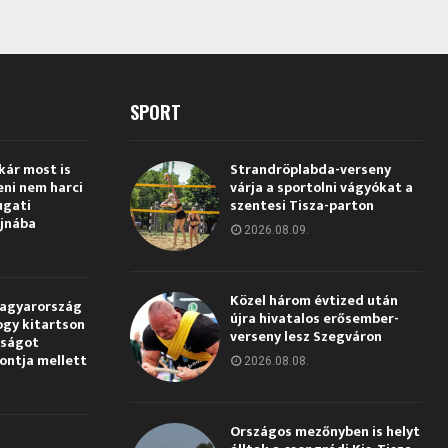
SPORT
kár most is
Strandröplabda-verseny
eni nem harci
várja a sportolni vágyókat a
ugati
szentesi Tisza-parton
jnába
2026.08.09.
Közel három évtized után
Magyarország
újra hivatalos erősember-
ogy kitartson
verseny lesz Szegváron
gságot
pontja mellett
2026.08.08.
Országos mezőnyben is helyt