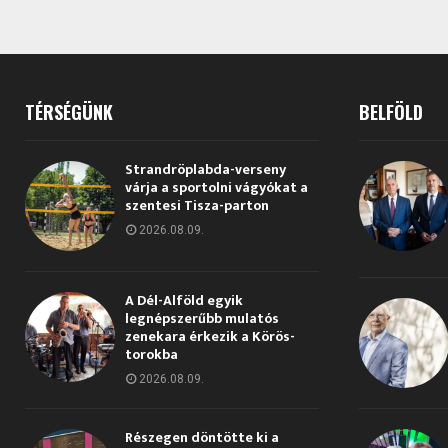
TÉRSÉGÜNK
BELFÖLD
Strandröplabda-verseny
várja a sportolni vágyókat a
szentesi Tisza-parton
2026.08.09.
A Dél-Alföld egyik
legnépszerűbb mulatós
zenekara érkezik a Körös-
torokba
2026.08.09.
Részegen döntötte ki a