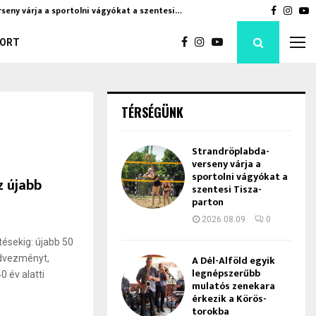
seny várja a sportolni vágyókat a szentesi…
A Dél-Alf
Faceboo
Inst
Y
ORT
TÉRSÉGÜNK
Strandröplabda-
verseny várja a
sportolni vágyókat a
z újabb
szentesi Tisza-
parton
2026.08.09.
0
ésekig: újabb 50
edvezményt,
A Dél-Alföld egyik
legnépszerűbb
 év alatti
mulatós zenekara
érkezik a Körös-
torokba