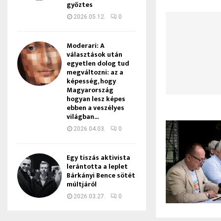
győztes
2026.05.12.
0
Moderari: A
választások után
egyetlen dolog tud
megváltozni: az a
képesség, hogy
Magyarország
hogyan lesz képes
ebben a veszélyes
világban...
2026.04.03.
0
Egy tiszás aktivista
lerántotta a leplet
Bárkányi Bence sötét
múltjáról
2026.03.27.
0