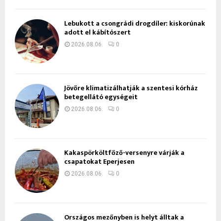
Lebukott a csongrádi drogdíler: kiskorúnak
adott el kábítószert
2026.08.06.
0
Jövőre klimatizálhatják a szentesi kórház
betegellátó egységeit
2026.08.06.
0
Kakaspörköltfőző-versenyre várják a
csapatokat Eperjesen
2026.08.06.
0
Országos mezőnyben is helyt álltak a