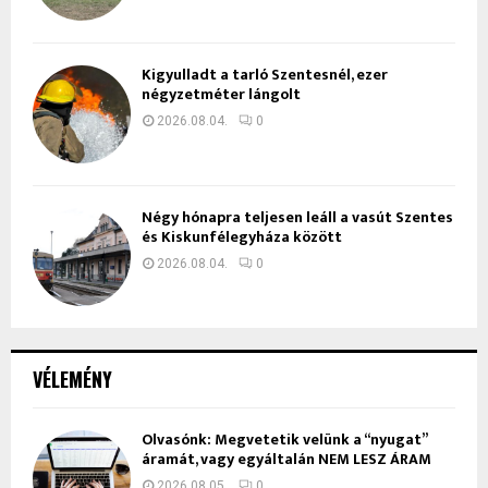
Kigyulladt a tarló Szentesnél, ezer
négyzetméter lángolt
2026.08.04.
0
Négy hónapra teljesen leáll a vasút Szentes
és Kiskunfélegyháza között
2026.08.04.
0
VÉLEMÉNY
Olvasónk: Megvetetik velünk a “nyugat”
áramát, vagy egyáltalán NEM LESZ ÁRAM
2026.08.05.
0