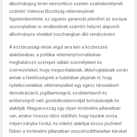
alkotmányjog terén nemzetközi szinten szaktekintélynek
számító Velencei Bizottság véleményének
figyelembevétele, ez ugyanis garanciát jelenthet az európai
viszonylatban is rendkívülinek számító helyzet alapvető
alkotmányos elvekkel összhangban álló rendezésére.
A köztársasági elnök végül arra kéri a közbeszéd
alakításában, a politikai véleményformálásban
meghatározó szerepet vállaló személyeket és
szervezeteket, hogy megszólalásaik, állásfoglalásaik során
annak a felelősségnek a tudatában járjanak el, hogy
nyilatkozataikkal, véleményükkel egy egész társadalom
demokráciáról, jogállamiságról, szolidaritásról és
emberségről való gondolkodásmódját befolyásolják és
alakítják. Magyarország egy olyan történelmi pillanatban
van, amikor hosszú időre eldőlhet, hogy hazánk sorsa
milyen irányba fordul, és miként alakítjuk közös jövőnket.
Ebben a történelmi pillanatban visszafordíthatatlan károkat