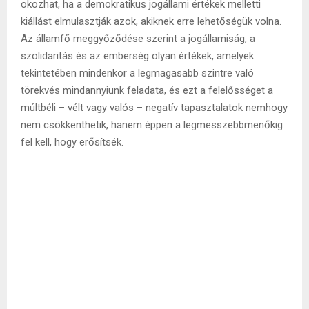
okozhat, ha a demokratikus jogállami értékek melletti
kiállást elmulasztják azok, akiknek erre lehetőségük volna.
Az államfő meggyőződése szerint a jogállamiság, a
szolidaritás és az emberség olyan értékek, amelyek
tekintetében mindenkor a legmagasabb szintre való
törekvés mindannyiunk feladata, és ezt a felelősséget a
múltbéli – vélt vagy valós – negatív tapasztalatok nemhogy
nem csökkenthetik, hanem éppen a legmesszebbmenőkig
fel kell, hogy erősítsék.