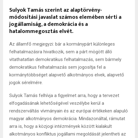
Sulyok Tamás szerint az alaptörvény-
módosítási javaslat számos elemében sérti a
jogállamiság, a demokrácia és a
hatalommegosztás elvét.
Az államfő megjegyzi: bár a kormánypárt különleges
felhatalmazásra hivatkozik, sem a párt mögött álló
vitathatatlan demokratikus felhatalmazás, sem bármely
demokratikus felhatalmazás sem jogosítja fel a
kormánytöbbséget alapvető alkotmányos elvek, alapvető
jogok sérelmére.
Sulyok Tamás felhívja a figyelmet arra, hogy a tervezet
elfogadásának lehetőségével veszélybe kerül a
rendszerváltás vívmányain és az európai értékeken alapuló
magyar alkotmányos demokrácia. Mindazonáltal, rámutat
arra is, hogy a közjogi intézmények között kialakult
alkotmányos konfliktus jogállami megoldását jelentheti az