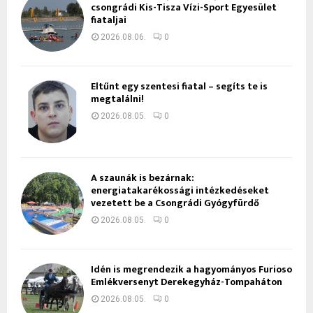
csongrádi Kis-Tisza Vízi-Sport Egyesület
fiataljai
2026.08.06.
0
Eltűnt egy szentesi fiatal – segíts te is
megtalálni!
2026.08.05.
0
A szaunák is bezárnak:
energiatakarékossági intézkedéseket
vezetett be a Csongrádi Gyógyfürdő
2026.08.05.
0
Idén is megrendezik a hagyományos Furioso
Emlékversenyt Derekegyház-Tompaháton
2026.08.05.
0