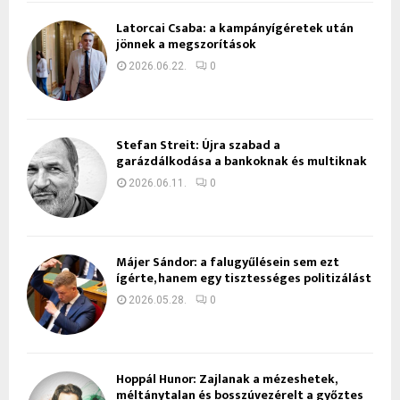
Latorcai Csaba: a kampányígéretek után
jönnek a megszorítások
2026.06.22.
0
Stefan Streit: Újra szabad a
garázdálkodása a bankoknak és multiknak
2026.06.11.
0
Májer Sándor: a falugyűlésein sem ezt
ígérte, hanem egy tisztességes politizálást
2026.05.28.
0
Hoppál Hunor: Zajlanak a mézeshetek,
méltánytalan és bosszúvezérelt a győztes