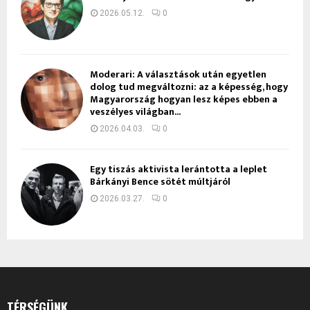
2026.05.12.
0
Moderari: A választások után egyetlen
dolog tud megváltozni: az a képesség, hogy
Magyarország hogyan lesz képes ebben a
veszélyes világban...
2026.04.03.
0
Egy tiszás aktivista lerántotta a leplet
Bárkányi Bence sötét múltjáról
2026.03.27.
0
TÉRSÉGÜNK