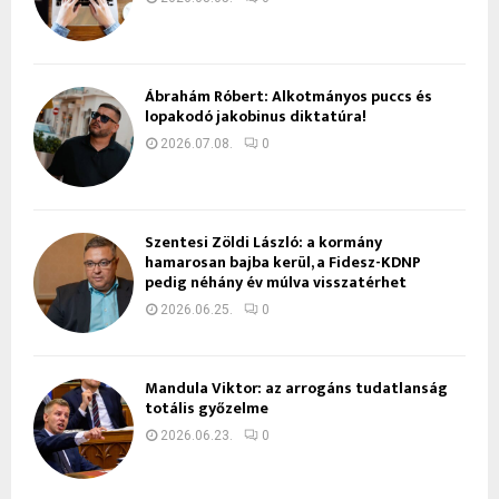
Ábrahám Róbert: Alkotmányos puccs és
lopakodó jakobinus diktatúra!
2026.07.08.
0
Szentesi Zöldi László: a kormány
hamarosan bajba kerül, a Fidesz-KDNP
pedig néhány év múlva visszatérhet
2026.06.25.
0
Mandula Viktor: az arrogáns tudatlanság
totális győzelme
2026.06.23.
0