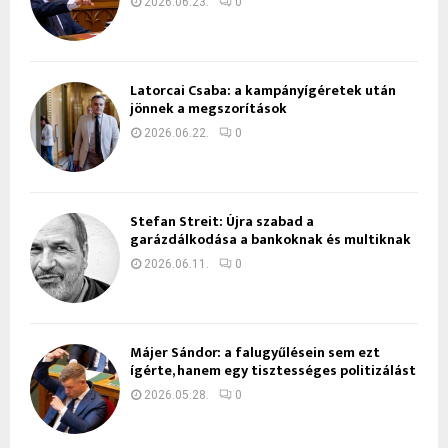
2026.06.23.
0
Latorcai Csaba: a kampányígéretek után
jönnek a megszorítások
2026.06.22.
0
Stefan Streit: Újra szabad a
garázdálkodása a bankoknak és multiknak
2026.06.11.
0
Májer Sándor: a falugyűlésein sem ezt
ígérte, hanem egy tisztességes politizálást
2026.05.28.
0