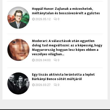
Hoppál Hunor: Zajlanak a mézeshetek,
méltánytalan és bosszúvezérelt a győztes
2026.05.12.
0
Moderari: A választások után egyetlen
dolog tud megváltozni: az a képesség, hogy
Magyarország hogyan lesz képes ebben a
veszélyes világban...
2026.04.03.
0
Egy tiszás aktivista lerántotta a leplet
Bárkányi Bence sötét múltjáról
2026.03.27.
0