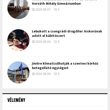
Horváth Mihály Gimnáziumban
2026.08.07.
0
Lebukott a csongrádi drogdíler: kiskorúnak
adott el kábítószert
2026.08.06.
0
Jövőre klimatizálhatják a szentesi kórház
betegellátó egységeit
2026.08.06.
0
VÉLEMÉNY