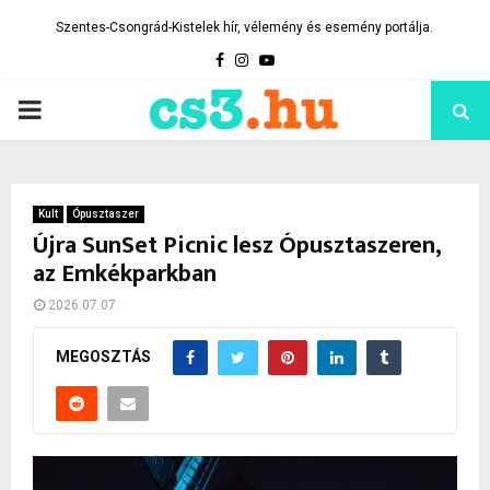
Szentes-Csongrád-Kistelek hír, vélemény és esemény portálja.
Facebook
Instagram
Youtube
PRIMARY
MENU
Kult
Ópusztaszer
Újra SunSet Picnic lesz Ópusztaszeren,
az Emkékparkban
2026.07.07.
MEGOSZTÁS