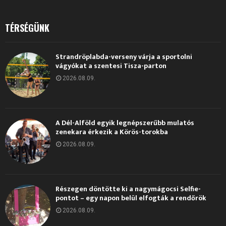
TÉRSÉGÜNK
Strandröplabda-verseny várja a sportolni
vágyókat a szentesi Tisza-parton
2026.08.09.
A Dél-Alföld egyik legnépszerűbb mulatós
zenekara érkezik a Körös-torokba
2026.08.09.
Részegen döntötte ki a nagymágocsi Selfie-
pontot – egy napon belül elfogták a rendőrök
2026.08.09.