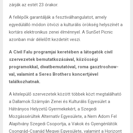
zárják az estét 23 órakor.
A fellépők garantálják a fesztiválhangulatot, amely
egyedülálló módon ötvözi a kulturális örökség helyszínét a
kortárs elektronikus zenei élménnyel. A SunSet Picnic
azonban már délelőtt kezdetét veszi.
A Civil Falu programjai keretében a látogatók civil
szervezetek bemutatkozásával, közösségi
programokkal, divatbemutatóval, roma gasztroshow-
val, valamint a Seres Brothers koncertjével
találkozhatnak.
A kitelepülő szervezetek között többek közt megtalálható
a Dallamok Szárnyán Zenei és Kulturális Egyesület a
Hátrányos Helyzetű Gyermekekért, a Szegedi
Mozgássérültek Alternatív Egyesülete, a Nem Adom Fel
Alapítvány Szegedi Csoportja, a Vakok és Gyengénlátók
Csongrád-Csanád Megyei Egyesülete, valamint a Horizont