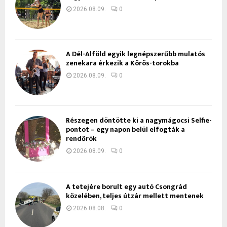
2026.08.09.
0
A Dél-Alföld egyik legnépszerűbb mulatós
zenekara érkezik a Körös-torokba
2026.08.09.
0
Részegen döntötte ki a nagymágocsi Selfie-
pontot – egy napon belül elfogták a
rendőrök
2026.08.09.
0
A tetejére borult egy autó Csongrád
közelében, teljes útzár mellett mentenek
2026.08.08.
0