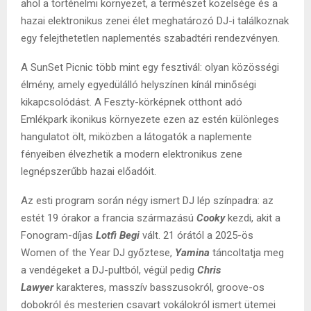
ahol a történelmi környezet, a természet közelsége és a
hazai elektronikus zenei élet meghatározó DJ-i találkoznak
egy felejthetetlen naplementés szabadtéri rendezvényen.
A SunSet Picnic több mint egy fesztivál: olyan közösségi
élmény, amely egyedülálló helyszínen kínál minőségi
kikapcsolódást. A Feszty-körképnek otthont adó
Emlékpark ikonikus környezete ezen az estén különleges
hangulatot ölt, miközben a látogatók a naplemente
fényeiben élvezhetik a modern elektronikus zene
legnépszerűbb hazai előadóit.
Az esti program során négy ismert DJ lép színpadra: az
estét 19 órakor a francia származású
Cooky
kezdi, akit a
Fonogram-díjas
Lotfi Begi
vált. 21 órától a 2025-ös
Women of the Year DJ győztese,
Yamina
táncoltatja meg
a vendégeket a DJ-pultból, végül pedig
Chris
Lawyer
karakteres, masszív basszusokról, groove-os
dobokról és mesterien csavart vokálokról ismert ütemei