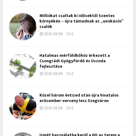
Milliókat csaltak ki idősektől Szentes
környékén – újra támadnak az „unokázós”
csalók
2026.08.08.
0
Hatalmas mérföldkőhöz érkezett a
Csongrádi Gyógyfürdő és Uszoda
fejlesztése
2026.08.08.
0
Közel három évtized után újra hivatalos
erősember-verseny lesz Szegváron
2026.08.08.
0
Ismét használatba kerül a 60-as terem a