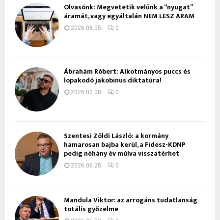
Olvasónk: Megvetetik velünk a “nyugat”
áramát, vagy egyáltalán NEM LESZ ÁRAM
2026.08.05.
0
Ábrahám Róbert: Alkotmányos puccs és
lopakodó jakobinus diktatúra!
2026.07.08.
0
Szentesi Zöldi László: a kormány
hamarosan bajba kerül, a Fidesz-KDNP
pedig néhány év múlva visszatérhet
2026.06.25.
0
Mandula Viktor: az arrogáns tudatlanság
totális győzelme