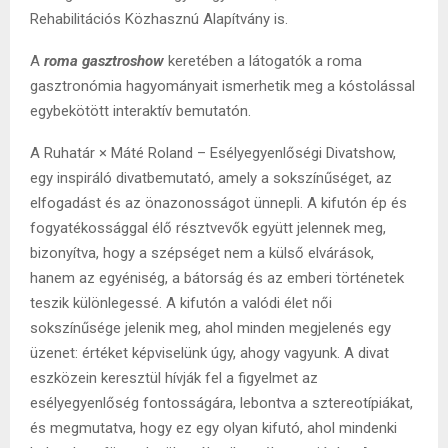
Rehabilitációs Közhasznú Alapítvány is.
A
roma gasztroshow
keretében a látogatók a roma
gasztronómia hagyományait ismerhetik meg a kóstolással
egybekötött interaktív bemutatón.
A Ruhatár × Máté Roland – Esélyegyenlőségi Divatshow,
egy inspiráló divatbemutató, amely a sokszínűséget, az
elfogadást és az önazonosságot ünnepli. A kifutón ép és
fogyatékossággal élő résztvevők együtt jelennek meg,
bizonyítva, hogy a szépséget nem a külső elvárások,
hanem az egyéniség, a bátorság és az emberi történetek
teszik különlegessé. A kifutón a valódi élet női
sokszínűsége jelenik meg, ahol minden megjelenés egy
üzenet: értéket képviselünk úgy, ahogy vagyunk. A divat
eszközein keresztül hívják fel a figyelmet az
esélyegyenlőség fontosságára, lebontva a sztereotípiákat,
és megmutatva, hogy ez egy olyan kifutó, ahol mindenki