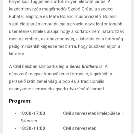
helyet kap, függetlenül attól, milyen életutat jár be. A
kezdeményezés megálmodói Szabó Gréta, a szegedi
Ruhatár alapítója és Máté Roland műsorvezető. Roland
saját életútja és amputációja a projekt egyik legfontosabb
üzenetének hiteles alapja: hogy a korlátok nem határozzák
meg az embert, az önazonosság, a kitartás és a bátorság
pedig mindenkit képessé tesz arra, hogy büszkén álljon a
kifutóra.
A Civil Faluban színpadra lép a
Seres Brothers
is. A
népszerű magyar könnyűzenei formáció, leginkább a
perzselő latin zenei világ, a pop és a tradicionális
cigányzene elemeinek egyedi ötvözéséről ismert.
Program:
10:00-17:00
Civil szervezetek kitelepülése –
Skanzen
10:30-11:00
Civil szervezetek