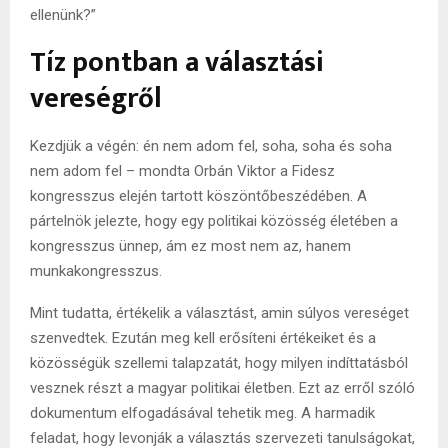
ellenünk?”
Tíz pontban a választási
vereségről
Kezdjük a végén: én nem adom fel, soha, soha és soha
nem adom fel – mondta Orbán Viktor a Fidesz
kongresszus elején tartott köszöntőbeszédében. A
pártelnök jelezte, hogy egy politikai közösség életében a
kongresszus ünnep, ám ez most nem az, hanem
munkakongresszus.
Mint tudatta, értékelik a választást, amin súlyos vereséget
szenvedtek. Ezután meg kell erősíteni értékeiket és a
közösségük szellemi talapzatát, hogy milyen indíttatásból
vesznek részt a magyar politikai életben. Ezt az erről szóló
dokumentum elfogadásával tehetik meg. A harmadik
feladat, hogy levonják a választás szervezeti tanulságokat,