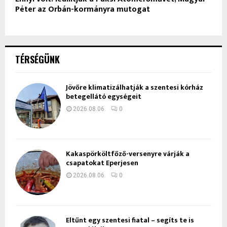
Péter az Orbán-kormányra mutogat
TÉRSÉGÜNK
Jövőre klimatizálhatják a szentesi kórház
betegellátó egységeit
2026.08.06.
0
Kakaspörköltfőző-versenyre várják a
csapatokat Eperjesen
2026.08.06.
0
Eltűnt egy szentesi fiatal – segíts te is