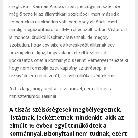
megfizetni. Kármán András most pénzügyminiszter, de
még ő tette ki az államtitkári pozícióból, mert második
embernek is alkalmatlan volt, nem hogy elsőnek, mert
mindig megszorításról és IMF-ről beszélt. Orbán Viktor azt
is mondta, drukkol Kapitány Istvánnak, de mégoly
szokatlan, hogy egy sikeres kereskedőt állítanak egy
ország élére. Igaz, hogy valahol el kell kezdeni, de
kockázatos ötlet a kormányfő szerint. Reményét fejezte ki,
hogy nem rombolja szét Kapitány az árréstop, a
rezsivédelem rendszerét, amivel milliókat védtek meg.
Azt is látja, hogy amit a Tisza művel, nem áll meg a
minisztériumok falainál.
A tiszás szélsőségesek megbélyegeznek,
listáznak, leckéztetnek mindenkit, akik az
elmúlt 16 évben együttműködtek a
kormánnyal. Bizonyítani nem tudnak, ezért