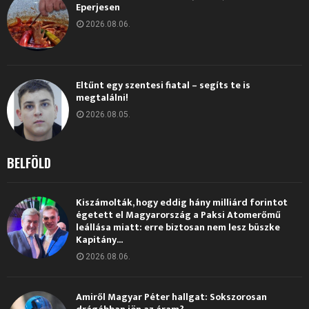
Eperjesen
2026.08.06.
Eltűnt egy szentesi fiatal – segíts te is
megtalálni!
2026.08.05.
BELFÖLD
Kiszámolták, hogy eddig hány milliárd forintot
égetett el Magyarország a Paksi Atomerőmű
leállása miatt: erre biztosan nem lesz büszke
Kapitány...
2026.08.06.
Amiről Magyar Péter hallgat: Sokszorosan