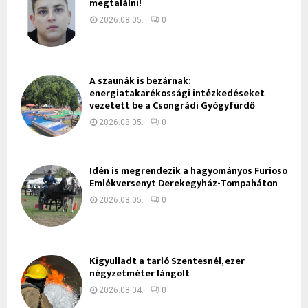
megtalálni!
2026.08.05.
0
A szaunák is bezárnak:
energiatakarékossági intézkedéseket
vezetett be a Csongrádi Gyógyfürdő
2026.08.05.
0
Idén is megrendezik a hagyományos Furioso
Emlékversenyt Derekegyház-Tompaháton
2026.08.05.
0
Kigyulladt a tarló Szentesnél, ezer
négyzetméter lángolt
2026.08.04.
0