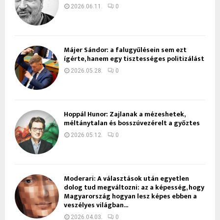
2026.06.11.
0
Májer Sándor: a falugyűlésein sem ezt
ígérte, hanem egy tisztességes politizálást
2026.05.28.
0
Hoppál Hunor: Zajlanak a mézeshetek,
méltánytalan és bosszúvezérelt a győztes
2026.05.12.
0
Moderari: A választások után egyetlen
dolog tud megváltozni: az a képesség, hogy
Magyarország hogyan lesz képes ebben a
veszélyes világban...
2026.04.03.
0