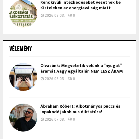
Rendkívüli intézkedéseket vezetnek be
Kisteleken az energiaválság miatt
2026.08.03.
0
VÉLEMÉNY
Olvasónk: Megvetetik velünk a “nyugat”
áramát, vagy egyáltalán NEM LESZ ÁRAM
2026.08.05.
0
Ábrahám Róbert: Alkotmányos puccs és
lopakodó jakobinus diktatúra!
2026.07.08.
0