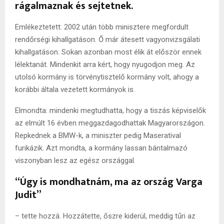
rágalmaznak és sejtetnek.
Emlékeztetett: 2002 után több minisztere megfordult
rendőrségi kihallgatáson. Ő már átesett vagyonvizsgálati
kihallgatáson. Sokan azonban most élik át először ennek
lélektanát. Mindenkit arra kért, hogy nyugodjon meg. Az
utolsó kormány is törvénytisztelő kormány volt, ahogy a
korábbi általa vezetett kormányok is.
Elmondta: mindenki megtudhatta, hogy a tiszás képviselők
az elmúlt 16 évben meggazdagodhattak Magyarországon.
Repkednek a BMW-k, a miniszter pedig Maseratival
furikázik. Azt mondta, a kormány lassan bántalmazó
viszonyban lesz az egész országgal.
“Úgy is mondhatnám, ma az ország Varga
Judit”
– tette hozzá. Hozzátette, őszre kiderül, meddig tűri az