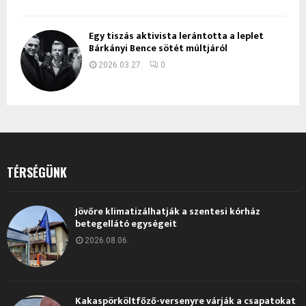
Egy tiszás aktivista lerántotta a leplet
Bárkányi Bence sötét múltjáról
2026.03.27.
0
TÉRSÉGÜNK
Jövőre klimatizálhatják a szentesi kórház
betegellátó egységeit
2026.08.06.
Kakaspörköltfőző-versenyre várják a csapatokat