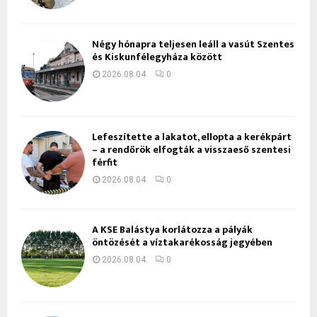
Négy hónapra teljesen leáll a vasút Szentes
és Kiskunfélegyháza között
2026.08.04.
0
Lefeszítette a lakatot, ellopta a kerékpárt
– a rendőrök elfogták a visszaeső szentesi
férfit
2026.08.04.
0
A KSE Balástya korlátozza a pályák
öntözését a víztakarékosság jegyében
2026.08.04.
0