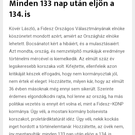
Minden 133 nap után eljön a
134. is
Kövér László, a Fidesz Országos Választmányának elnöke
köszönetet mondott azért, amiért az Országház elnöke
lehetett. Bocsánatot kért a hibáiért, és a mulasztásaiért.
Azt mondta, ország, és nemzetépítő munkájuk eredménye
történelmi mércével is kiemelkedik. Az elmúlt száz év
legsikeresebb korszaka volt. Kifejtette, ellenfeleik azon
kritikáját készek elfogadni, hogy nem kormányoztak jól,
nem értek el eleget. Hozzátette, milyen kár, hogy az elmúlt
36 évben másoknak még ennyi sem sikerült. Szerinte
érdemes elgondolkodni rajta, hol lenne az ország, ha más
politikai vezetés is ennyit ért volna el, mint a Fidesz–KDNP
kormánya. Úgy véli, a mostani kormány bolsevista
korszakot, proletárdiktatúrát idéz. Úgy véli, nekik kockás
inget hordott a történelemtanár. Hozzátette, az övék nem,
így megtanulták: minden 133 nap után eljön a 134. is.