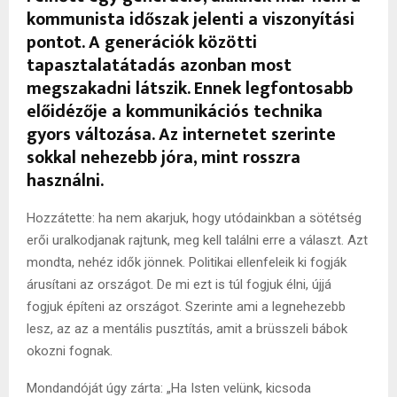
kommunista időszak jelenti a viszonyítási
pontot. A generációk közötti
tapasztalatátadás azonban most
megszakadni látszik. Ennek legfontosabb
előidézője a kommunikációs technika
gyors változása. Az internetet szerinte
sokkal nehezebb jóra, mint rosszra
használni.
Hozzátette: ha nem akarjuk, hogy utódainkban a sötétség
erői uralkodjanak rajtunk, meg kell találni erre a választ. Azt
mondta, nehéz idők jönnek. Politikai ellenfeleik ki fogják
árusítani az országot. De mi ezt is túl fogjuk élni, újjá
fogjuk építeni az országot. Szerinte ami a legnehezebb
lesz, az az a mentális pusztítás, amit a brüsszeli bábok
okozni fognak.
Mondandóját úgy zárta: „Ha Isten velünk, kicsoda