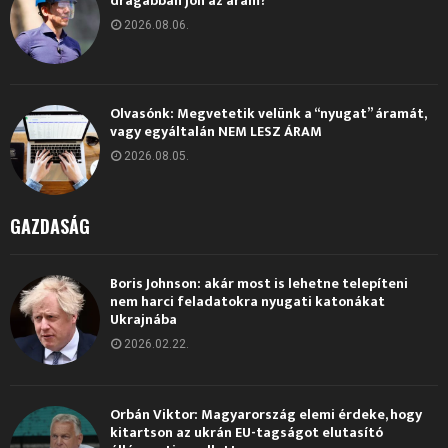
drágábban jön az áram?
2026.08.06.
Olvasónk: Megvetetik velünk a “nyugat” áramát,
vagy egyáltalán NEM LESZ ÁRAM
2026.08.05.
GAZDASÁG
Boris Johnson: akár most is lehetne telepíteni
nem harci feladatokra nyugati katonákat
Ukrajnába
2026.02.22.
Orbán Viktor: Magyarország elemi érdeke, hogy
kitartson az ukrán EU-tagságot elutasító