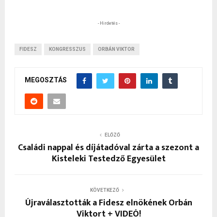
- Hirdetés -
FIDESZ
KONGRESSZUS
ORBÁN VIKTOR
MEGOSZTÁS
ELŐZŐ
Családi nappal és díjátadóval zárta a szezont a
Kisteleki Testedző Egyesület
KÖVETKEZŐ
Újraválasztották a Fidesz elnökének Orbán
Viktort + VIDEÓ!