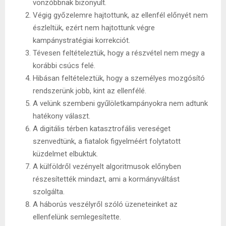
vonzóbbnak bizonyult.
Végig győzelemre hajtottunk, az ellenfél előnyét nem
észleltük, ezért nem hajtottunk végre
kampánystratégiai korrekciót.
Tévesen feltételeztük, hogy a részvétel nem megy a
korábbi csúcs felé.
Hibásan feltételeztük, hogy a személyes mozgósító
rendszerünk jobb, kint az ellenfélé.
A velünk szembeni gyűlöletkampányokra nem adtunk
hatékony választ.
A digitális térben katasztrofális vereséget
szenvedtünk, a fiatalok figyelméért folytatott
küzdelmet elbuktuk.
A külföldről vezényelt algoritmusok előnyben
részesítették mindazt, ami a kormányváltást
szolgálta.
A háborús veszélyről szóló üzeneteinket az
ellenfelünk semlegesítette.