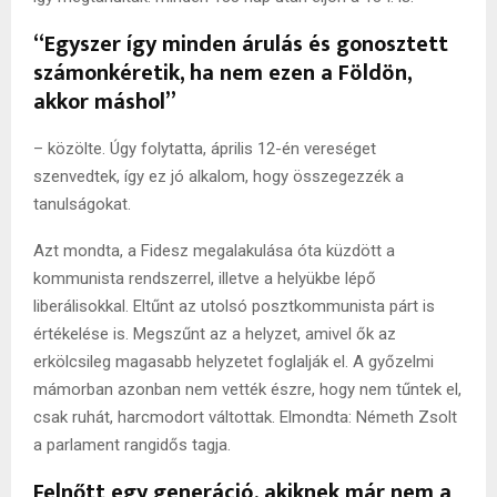
“Egyszer így minden árulás és gonosztett
számonkéretik, ha nem ezen a Földön,
akkor máshol”
– közölte. Úgy folytatta, április 12-én vereséget
szenvedtek, így ez jó alkalom, hogy összegezzék a
tanulságokat.
Azt mondta, a Fidesz megalakulása óta küzdött a
kommunista rendszerrel, illetve a helyükbe lépő
liberálisokkal. Eltűnt az utolsó posztkommunista párt is
értékelése is. Megszűnt az a helyzet, amivel ők az
erkölcsileg magasabb helyzetet foglalják el. A győzelmi
mámorban azonban nem vették észre, hogy nem tűntek el,
csak ruhát, harcmodort váltottak. Elmondta: Németh Zsolt
a parlament rangidős tagja.
Felnőtt egy generáció, akiknek már nem a