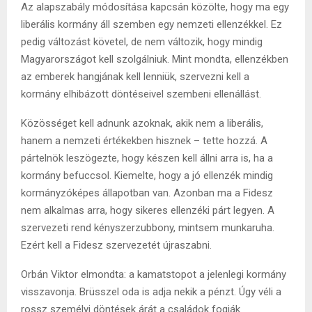
Az alapszabály módosítása kapcsán közölte, hogy ma egy
liberális kormány áll szemben egy nemzeti ellenzékkel. Ez
pedig változást követel, de nem változik, hogy mindig
Magyarországot kell szolgálniuk. Mint mondta, ellenzékben
az emberek hangjának kell lenniük, szervezni kell a
kormány elhibázott döntéseivel szembeni ellenállást.
Közösséget kell adnunk azoknak, akik nem a liberális,
hanem a nemzeti értékekben hisznek – tette hozzá. A
pártelnök leszögezte, hogy készen kell állni arra is, ha a
kormány befuccsol. Kiemelte, hogy a jó ellenzék mindig
kormányzóképes állapotban van. Azonban ma a Fidesz
nem alkalmas arra, hogy sikeres ellenzéki párt legyen. A
szervezeti rend kényszerzubbony, mintsem munkaruha.
Ezért kell a Fidesz szervezetét újraszabni.
Orbán Viktor elmondta: a kamatstopot a jelenlegi kormány
visszavonja. Brüsszel oda is adja nekik a pénzt. Úgy véli a
rossz személyi döntések árát a családok fogják