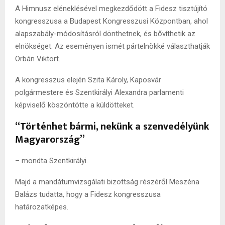
A Himnusz eléneklésével megkezdődött a Fidesz tisztújító
kongresszusa a Budapest Kongresszusi Központban, ahol
alapszabály-módosításról dönthetnek, és bővíthetik az
elnökséget. Az eseményen ismét pártelnökké választhatják
Orbán Viktort.
A kongresszus elején Szita Károly, Kaposvár
polgármestere és Szentkirályi Alexandra parlamenti
képviselő köszöntötte a küldötteket.
“Történhet bármi, nekünk a szenvedélyünk
Magyarország”
– mondta Szentkirályi.
Majd a mandátumvizsgálati bizottság részéről Meszéna
Balázs tudatta, hogy a Fidesz kongresszusa
határozatképes.