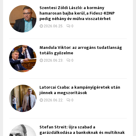
Szentesi Zöldi László: a kormány
hamarosan bajba kerül, a Fidesz-KDNP
pedig néhány év múlva visszatérhet
2026.06.25.
0
Mandula Viktor: az arrogáns tudatlanság
totális győzelme
2026.06.23.
0
Latorcai Csaba: a kampányígéretek után
jönnek a megszorítások
2026.06.22.
0
Stefan Streit: Újra szabad a
garázdálkodása a bankoknak és multiknak