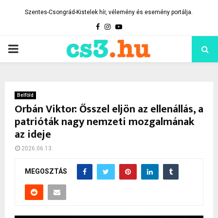
Szentes-Csongrád-Kistelek hír, vélemény és esemény portálja.
Facebook
Instagram
Youtube
PRIMARY
MENU
Belföld
Orbán Viktor: Ősszel eljön az ellenállás, a
patrióták nagy nemzeti mozgalmának
az ideje
2026.06.13.
MEGOSZTÁS