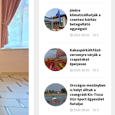
Jövőre
klimatizálhatják a
szentesi kórház
betegellátó
egységeit
2026.08.06.
0
Kakaspörköltfőző-
versenyre várják a
csapatokat
Eperjesen
2026.08.06.
0
Országos mezőnyben
is helyt álltak a
csongrádi Kis-Tisza
Vízi-Sport Egyesület
fiataljai
2026.08.06.
0