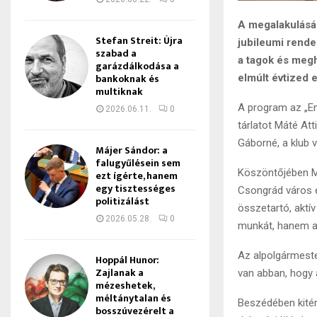
A megalakulásá
Stefan Streit: Újra
jubileumi rende
szabad a
a tagok és megh
garázdálkodása a
bankoknak és
elmúlt évtized 
multiknak
A program az „Em
2026.06.11.
0
tárlatot Máté Att
Gáborné, a klub 
Májer Sándor: a
falugyűlésein sem
Köszöntőjében Má
ezt ígérte, hanem
egy tisztességes
Csongrád város é
politizálást
összetartó, aktí
2026.05.28.
0
munkát, hanem az
Az alpolgármeste
Hoppál Hunor:
Zajlanak a
van abban, hogy
mézeshetek,
méltánytalan és
Beszédében kitér
bosszúvezérelt a