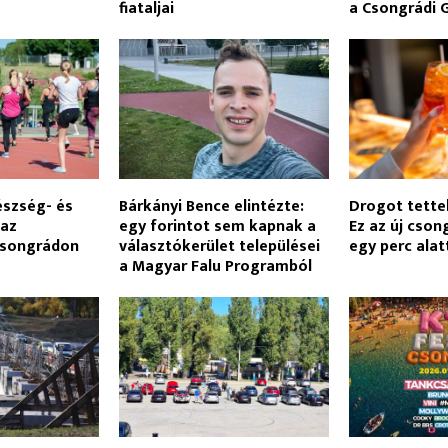
fiataljai
a Csongrádi 
észség- és
Bárkányi Bence elintézte:
Drogot tette
 az
egy forintot sem kapnak a
Ez az új cson
Csongrádon
választókerület települései
egy perc alat
a Magyar Falu Programból