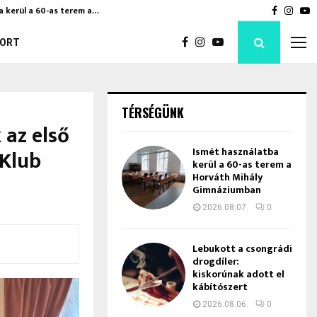
a kerül a 60-as terem a…
Bod Péte
Faceboo
Inst
Y
ORT
TÉRSÉGÜNK
 az első
 Klub
Ismét használatba
kerül a 60-as terem a
Horváth Mihály
Gimnáziumban
2026.08.07.
0
Lebukott a csongrádi
drogdíler:
kiskorúnak adott el
kábítószert
2026.08.06.
0