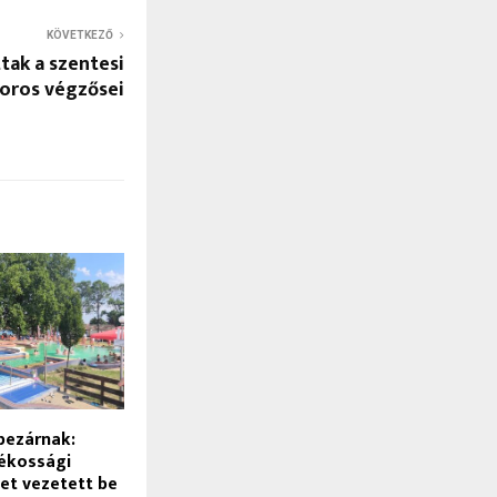
KÖVETKEZŐ
tak a szentesi
oros végzősei
bezárnak:
ékossági
et vezetett be