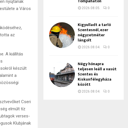
Tompaháton
en nyújtanak
2026.08.05.
0
estülete a Város
Kigyulladt a tarló
működéséhez,
Szentesnél, ezer
négyzetméter
itotta az
lángolt
2026.08.04.
0
. A kiállítás
es
Négy hónapra
teljesen leáll a vasút
sokról készült
Szentes és
alamint a
Kiskunfélegyháza
 közösségi
között
2026.08.04.
0
észtvevőket Cseri
ség elmúlt tíz
lubtagok verses-
gusok Klubjának