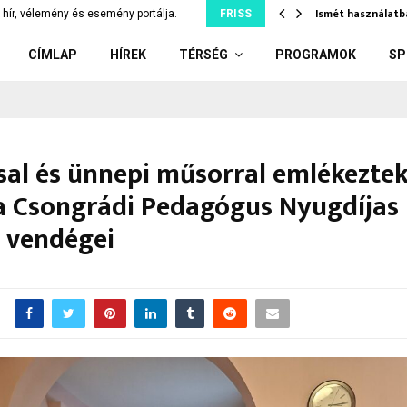
tjuk szó nélkül, ami…
Ismét használatb
hír, vélemény és esemény portálja.
FRISS
CÍMLAP
HÍREK
TÉRSÉG
PROGRAMOK
SP
ssal és ünnepi műsorral emlékeztek
 a Csongrádi Pedagógus Nyugdíjas
s vendégei