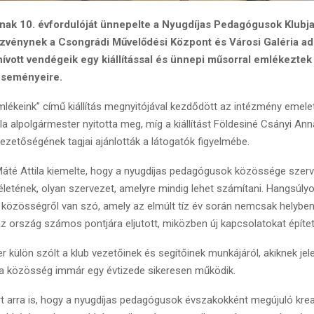
nak 10. évfordulóját ünnepelte a Nyugdíjas Pedagógusok Klubj
zvénynek a Csongrádi Művelődési Központ és Városi Galéria ado
ívott vendégeik egy kiállítással és ünnepi műsorral emlékeztek
eseményeire.
lékeink” című kiállítás megnyitójával kezdődött az intézmény emelet
ila alpolgármester nyitotta meg, míg a kiállítást Földesiné Csányi A
vezetőségének tagjai ajánlották a látogatók figyelmébe.
té Attila kiemelte, hogy a nyugdíjas pedagógusok közössége szerv
letének, olyan szervezet, amelyre mindig lehet számítani. Hangsúly
v közösségről van szó, amely az elmúlt tíz év során nemcsak helyben
 ország számos pontjára eljutott, miközben új kapcsolatokat épített
r külön szólt a klub vezetőinek és segítőinek munkájáról, akiknek je
 a közösség immár egy évtizede sikeresen működik.
t arra is, hogy a nyugdíjas pedagógusok évszakokként megújuló krea