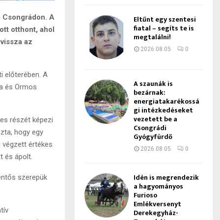
a Csongrádon. A
Eltűnt egy szentesi
fiatal – segíts te is
tt otthont, ahol
megtalálni!
 vissza az
2026.08.05.
0
i előterében. A
A szaunák is
nna és Ormos
bezárnak:
energiatakarékossá
gi intézkedéseket
vezetett be a
es részét képezi
Csongrádi
ozta, hogy egy
Gyógyfürdő
 végzett értékes
2026.08.05.
0
 és ápolt.
Idén is megrendezik
lentős szerepük
a hagyományos
Furioso
Emlékversenyt
tív
Derekegyház-