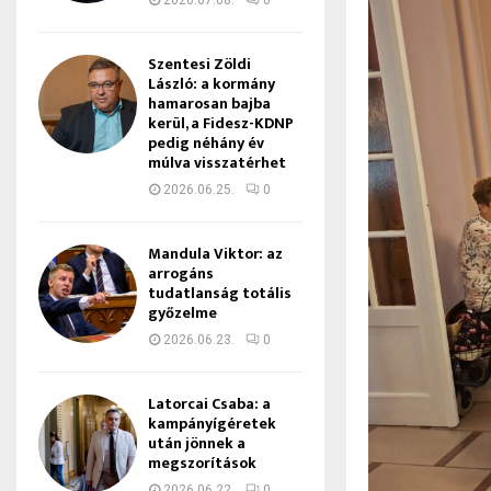
2026.07.08.
0
Szentesi Zöldi
László: a kormány
hamarosan bajba
kerül, a Fidesz-KDNP
pedig néhány év
múlva visszatérhet
2026.06.25.
0
Mandula Viktor: az
arrogáns
tudatlanság totális
győzelme
2026.06.23.
0
Latorcai Csaba: a
kampányígéretek
után jönnek a
megszorítások
2026.06.22.
0