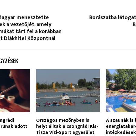
Magyar menesztette
Borászatba látogat
ek a vezetőjét, amely
B
mákat tárt fel a korábban
tt Diákhitel Központnál
GYZÉSEK
ngrádi
Országos mezőnyben is
A szaunák is 
korúnak adott
helyt álltak a csongrádi Kis-
energiatakar
Tisza Vízi-Sport Egyesület
intézkedések