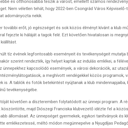
zebbé és otthonosabbá teszik a várost, emellett számos rendezvény
get. Nem véletlen tehát, hogy 2022-ben Csongrád Város Képviselő-t
jat adományozta nekik.
r további erőt, jó egészséget és sok közös élményt kívánt a klub 
al fejezte ki háláját a tagok felé. Ezt követően hivatalosan is megny
iállítást.
lmúlt tíz évének legfontosabb eseményeit és tevékenységeit mutatja be
kör szerint rendezték, így helyet kaptak az indulás emlékei, a félév
z ünnepekhez kapcsolódó események, a városi dekorációk, az utazá
intézménylátogatások, a meghívott vendégekkel közös programok, v
k is. A tablók és fotók betekintést nyújtanak a klub mindennapjaiba,
ínű tevékenységébe.
yitóját követően a díszteremben folytatódott az ünnepi program. A r
köszöntötte, majd Diószegi Franciska klubvezető idézte fel a közös
abb állomásait. Az ünnepséget gyermekek, egykori tanítványok és k
tte emlékezetessé, méltó módon megünnepelve a Nyugdíjas Pedagó