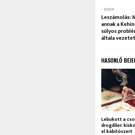
ELŐZŐ
Leszámolás: 
annak a Kehin
súlyos problé
általa vezete
HASONLÓ BEJE
Lebukott a cso
drogdíler: kis
el kábítószert