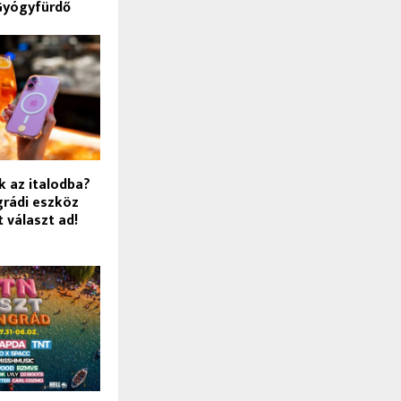
Gyógyfürdő
k az italodba?
grádi eszköz
t választ ad!