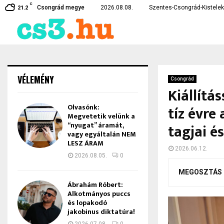
C
te…
Czirbus Gábor: Nem hagyha
Csongrád megye
2026.08.08.
Szentes-Csongrád-Kistelek 
21.2
VÉLEMÉNY
Csongrád
Kiállítá
Olvasónk:
tíz évre
Megvetetik velünk a
“nyugat” áramát,
tagjai é
vagy egyáltalán NEM
LESZ ÁRAM
2026.06.12.
2026.08.05.
0
MEGOSZTÁS
Ábrahám Róbert:
Alkotmányos puccs
és lopakodó
jakobinus diktatúra!