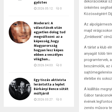
dekorációikkal s
győztes
önkéntes segítsé
2026.05.12.
0
Közösségéért Dí
Moderari: A
Az alpolgármeste
választások után
majd virágcsokorr
egyetlen dolog tud
megváltozni: az a
„Emlékeink” című k
képesség, hogy
Magyarország
A tárlat a klub e
hogyan lesz képes
anyagát több téma
ebben a veszélyes
világban...
programtervek, a
2026.04.03.
0
beszámolók, az 
sajtómegjelenése
életébe és soksz
Egy tiszás aktivista
lerántotta a leplet
Bárkányi Bence sötét
A kiállítás megn
múltjáról
Gábor tanácsnok 
2026.03.27.
0
évének legfontos
zenés műsora te