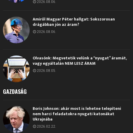
2026.08.06.
Amiről Magyar Péter hallgat: Sokszorosan
drágábban jön az áram?
2026.08.06.
Olvasónk: Megvetetik velünk a “nyugat” áramát,
vagy egyáltalán NEM LESZ ÁRAM
2026.08.05.
GAZDASÁG
Boris Johnson: akár most is lehetne telepíteni
nem harci feladatokra nyugati katonákat
Ukrajnába
2026.02.22.