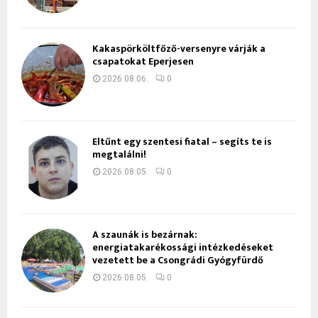
Kakaspörköltfőző-versenyre várják a
csapatokat Eperjesen
2026.08.06.
0
Eltűnt egy szentesi fiatal – segíts te is
megtalálni!
2026.08.05.
0
A szaunák is bezárnak:
energiatakarékossági intézkedéseket
vezetett be a Csongrádi Gyógyfürdő
2026.08.05.
0