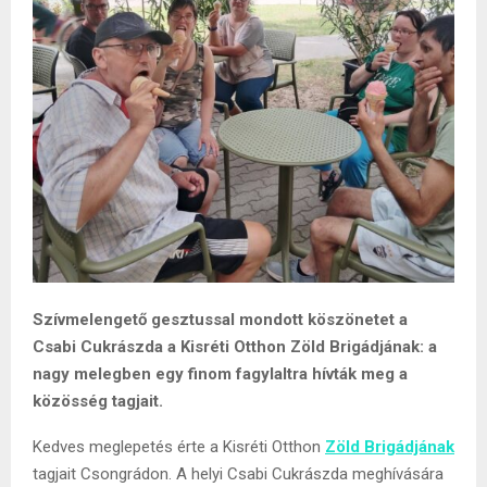
Szívmelengető gesztussal mondott köszönetet a
Csabi Cukrászda a Kisréti Otthon Zöld Brigádjának: a
nagy melegben egy finom fagylaltra hívták meg a
közösség tagjait.
Kedves meglepetés érte a Kisréti Otthon
Zöld Brigádjának
tagjait Csongrádon. A helyi Csabi Cukrászda meghívására