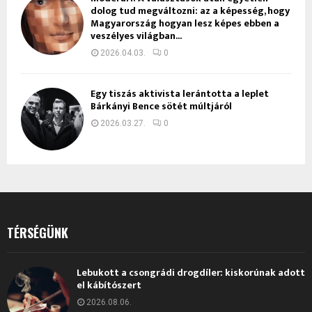
dolog tud megváltozni: az a képesség, hogy
Magyarország hogyan lesz képes ebben a
veszélyes világban...
2026.04.03.
0
Egy tiszás aktivista lerántotta a leplet
Bárkányi Bence sötét múltjáról
2026.03.27.
0
TÉRSÉGÜNK
Lebukott a csongrádi drogdíler: kiskorúnak adott
el kábítószert
2026.08.06.