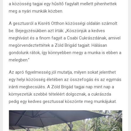
a közösség tagjai egy hűsítő fagylalt mellett pihenhettek
meg a nyári munkák közben.
A gesztusról a Kisréti Otthon közösségi oldalán számolt
be. Bejegyzésükben azt írták: „Köszönjük a kedves
meghívást és a finom fagyit a Csabi Cukrászdának, amivel
megörvendeztettétek a Zöld Brigád tagjait. Hálásan
gondolunk rátok, így könnyebben megy a munka is ebben a
melegben.”
Az apró figyelmesség jól mutatja, milyen sokat jelenthet
egy helyi közösség életében az összefogás és az egymás
iránti megbecsülés. A Zöld Brigád tagjai nap mint nap a
környezetük szebbé tételéért dolgoznak, a cukrászda
pedig egy kedves gesztussal köszönte meg munkájukat.