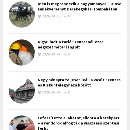
Idén is megrendezik a hagyományos Furioso
Emlékversenyt Derekegyház-Tompaháton
2026.08.05.
0
Kigyulladt a tarló Szentesnél, ezer
négyzetméter lángolt
2026.08.04.
0
Négy hónapra teljesen leáll a vasút Szentes
és Kiskunfélegyháza között
2026.08.04.
0
Lefeszítette a lakatot, ellopta a kerékpárt
– a rendőrök elfogták a visszaeső szentesi
férfit