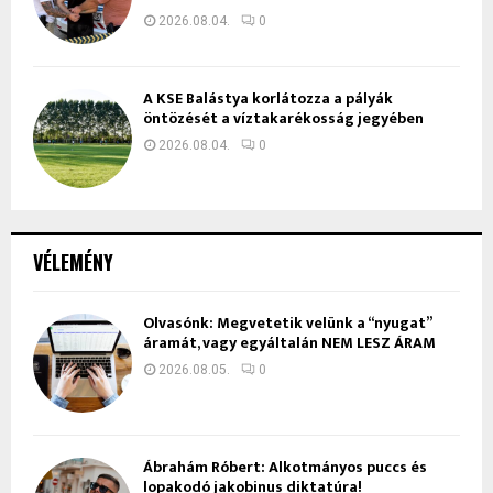
2026.08.04.
0
A KSE Balástya korlátozza a pályák
öntözését a víztakarékosság jegyében
2026.08.04.
0
VÉLEMÉNY
Olvasónk: Megvetetik velünk a “nyugat”
áramát, vagy egyáltalán NEM LESZ ÁRAM
2026.08.05.
0
Ábrahám Róbert: Alkotmányos puccs és
lopakodó jakobinus diktatúra!