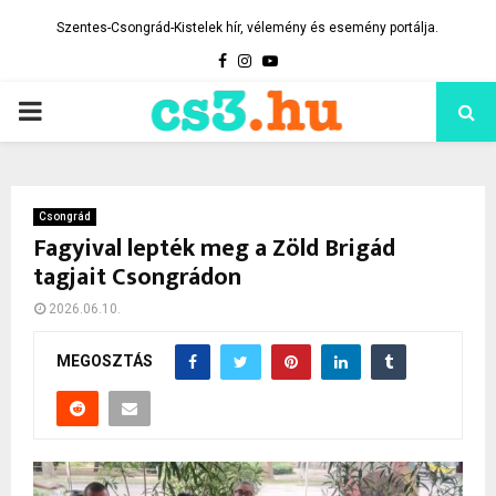
Szentes-Csongrád-Kistelek hír, vélemény és esemény portálja.
Facebook
Instagram
Youtube
PRIMARY
MENU
Csongrád
Fagyival lepték meg a Zöld Brigád
tagjait Csongrádon
2026.06.10.
MEGOSZTÁS