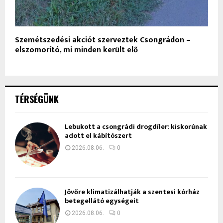
Szemétszedési akciót szerveztek Csongrádon –
elszomorító, mi minden került elő
TÉRSÉGÜNK
Lebukott a csongrádi drogdíler: kiskorúnak
adott el kábítószert
2026.08.06.
0
Jövőre klimatizálhatják a szentesi kórház
betegellátó egységeit
2026.08.06.
0