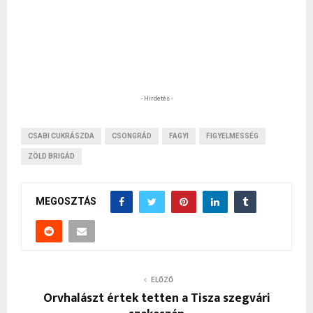
- Hirdetés -
CSABI CUKRÁSZDA
CSONGRÁD
FAGYI
FIGYELMESSÉG
ZÖLD BRIGÁD
MEGOSZTÁS
ELŐZŐ
Orvhalászt értek tetten a Tisza szegvári