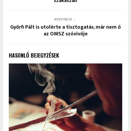
szakaszán
KÖVETKEZŐ
Győrfi Pált is utolérte a tisztogatás, már nem ő
az OMSZ szóvivője
HASONLÓ BEJEGYZÉSEK