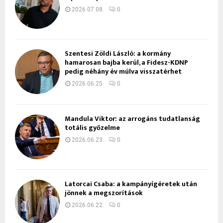
2026.07.08.
0
Szentesi Zöldi László: a kormány
hamarosan bajba kerül, a Fidesz-KDNP
pedig néhány év múlva visszatérhet
2026.06.25.
0
Mandula Viktor: az arrogáns tudatlanság
totális győzelme
2026.06.23.
0
Latorcai Csaba: a kampányígéretek után
jönnek a megszorítások
2026.06.22.
0