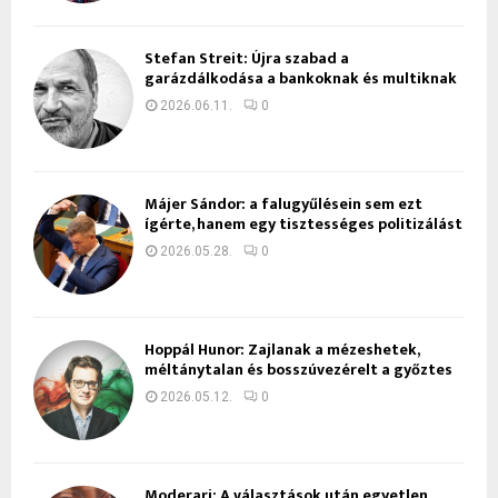
Stefan Streit: Újra szabad a
garázdálkodása a bankoknak és multiknak
2026.06.11.
0
Májer Sándor: a falugyűlésein sem ezt
ígérte, hanem egy tisztességes politizálást
2026.05.28.
0
Hoppál Hunor: Zajlanak a mézeshetek,
méltánytalan és bosszúvezérelt a győztes
2026.05.12.
0
Moderari: A választások után egyetlen