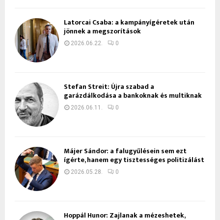
Latorcai Csaba: a kampányígéretek után
jönnek a megszorítások
2026.06.22.
0
Stefan Streit: Újra szabad a
garázdálkodása a bankoknak és multiknak
2026.06.11.
0
Májer Sándor: a falugyűlésein sem ezt
ígérte, hanem egy tisztességes politizálást
2026.05.28.
0
Hoppál Hunor: Zajlanak a mézeshetek,