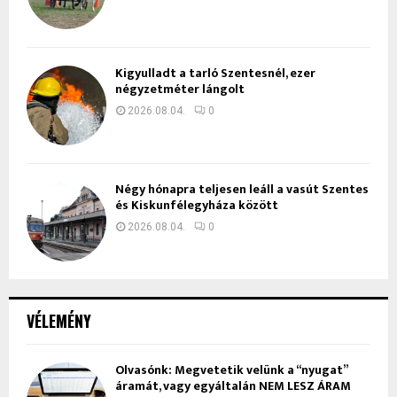
Kigyulladt a tarló Szentesnél, ezer
négyzetméter lángolt
2026.08.04.
0
Négy hónapra teljesen leáll a vasút Szentes
és Kiskunfélegyháza között
2026.08.04.
0
VÉLEMÉNY
Olvasónk: Megvetetik velünk a “nyugat”
áramát, vagy egyáltalán NEM LESZ ÁRAM