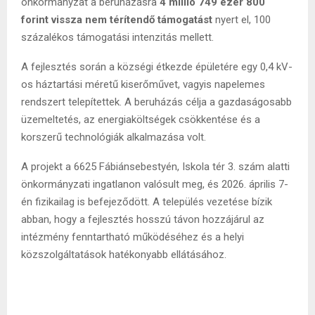
önkormányzat a beruházásra
4 millió 749 ezer 800
forint vissza nem térítendő támogatást
nyert el, 100
százalékos támogatási intenzitás mellett.
A fejlesztés során a községi étkezde épületére egy 0,4 kV-
os háztartási méretű kiserőművet, vagyis napelemes
rendszert telepítettek. A beruházás célja a gazdaságosabb
üzemeltetés, az energiaköltségek csökkentése és a
korszerű technológiák alkalmazása volt.
A projekt a 6625 Fábiánsebestyén, Iskola tér 3. szám alatti
önkormányzati ingatlanon valósult meg, és 2026. április 7-
én fizikailag is befejeződött. A település vezetése bízik
abban, hogy a fejlesztés hosszú távon hozzájárul az
intézmény fenntartható működéséhez és a helyi
közszolgáltatások hatékonyabb ellátásához.