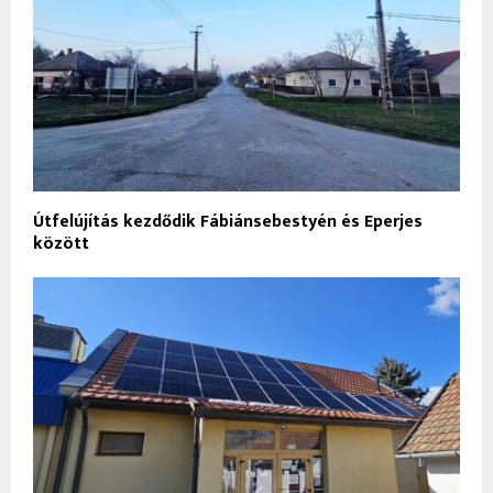
Útfelújítás kezdődik Fábiánsebestyén és Eperjes
között