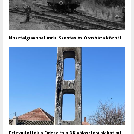
Nosztalgiavonat indul Szentes és Orosháza között
Felgyújtották a Fidesz és a DK választási plakátjait