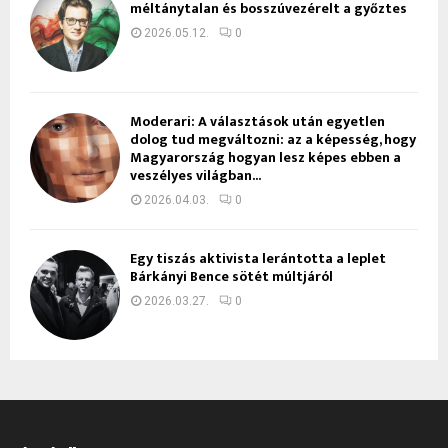
méltánytalan és bosszúvezérelt a győztes
2026.05.12.
0
Moderari: A választások után egyetlen
dolog tud megváltozni: az a képesség, hogy
Magyarország hogyan lesz képes ebben a
veszélyes világban...
2026.04.03.
0
Egy tiszás aktivista lerántotta a leplet
Bárkányi Bence sötét múltjáról
2026.03.27.
0