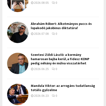
2026.08.05.
0
Ábrahám Róbert: Alkotmányos puccs és
lopakodó jakobinus diktatúra!
2026.07.08.
0
Szentesi Zöldi László: a kormány
hamarosan bajba kerül, a Fidesz-KDNP
pedig néhány év múlva visszatérhet
2026.06.25.
0
Mandula Viktor: az arrogáns tudatlanság
totális győzelme
2026.06.23.
0