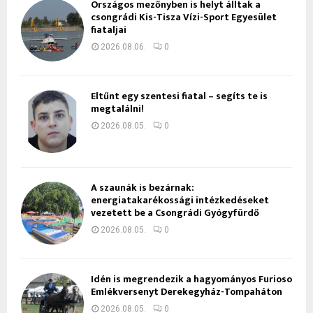
Országos mezőnyben is helyt álltak a
csongrádi Kis-Tisza Vízi-Sport Egyesület
fiataljai
2026.08.06.
0
Eltűnt egy szentesi fiatal – segíts te is
megtalálni!
2026.08.05.
0
A szaunák is bezárnak:
energiatakarékossági intézkedéseket
vezetett be a Csongrádi Gyógyfürdő
2026.08.05.
0
Idén is megrendezik a hagyományos Furioso
Emlékversenyt Derekegyház-Tompaháton
2026.08.05.
0