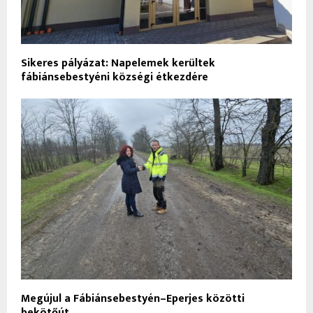
Sikeres pályázat: Napelemek kerültek
fábiánsebestyéni községi étkezdére
Megújul a Fábiánsebestyén–Eperjes közötti
bekötőút