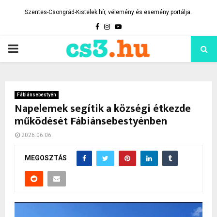
Szentes-Csongrád-Kistelek hír, vélemény és esemény portálja.
Facebook
Instagram
Youtube
PRIMARY
MENU
Fábiánsebestyén
Napelemek segítik a községi étkezde
működését Fábiánsebestyénben
2026.06.06.
MEGOSZTÁS