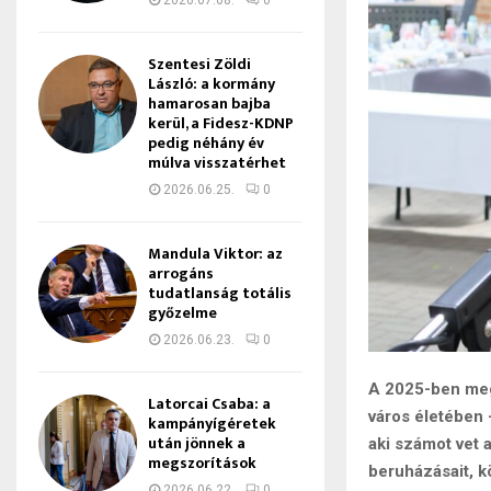
2026.07.08.
0
Szentesi Zöldi
László: a kormány
hamarosan bajba
kerül, a Fidesz-KDNP
pedig néhány év
múlva visszatérhet
2026.06.25.
0
Mandula Viktor: az
arrogáns
tudatlanság totális
győzelme
2026.06.23.
0
A 2025-ben mega
Latorcai Csaba: a
város életében
kampányígéretek
után jönnek a
aki számot vet 
megszorítások
beruházásait, kö
2026.06.22.
0