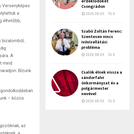
érdeklődőket
Csongrádon
 A Versenyképes
lytattuk a
2026.08.03.
0
g élhetőbb,
Szabó Zoltán Ferenc:
Szentesen nincs
k bizalomból,
ivóvízellátási
probléma
dig
2026.08.03.
0
sára. A
et mind
maradjon. Bízunk
Csalók élnek vissza a
sándorfalvi
önkormányzat és a
polgármester
 gondolkodásban
nevével
nunk – közös
2026.08.03.
0
lgozóknak, az
eteknek, a