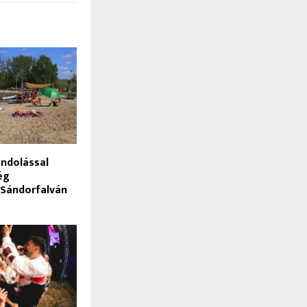
andolással
ég
 Sándorfalván