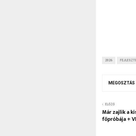
2026
FEJLESZT
MEGOSZTÁS
ELŐZŐ
Már zajlik a k
főpróbája + 