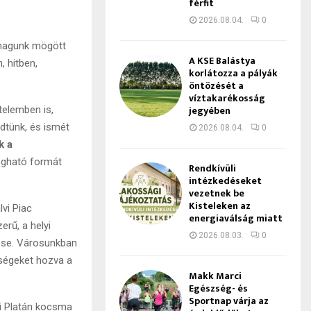
férfit
2026.08.04.
0
 magunk mögött
A KSE Balástya
, hitben,
korlátozza a pályák
öntözését a
víztakarékosság
jegyében
telemben is,
ödtünk, és ismét
2026.08.04.
0
k a
ogható formát
Rendkívüli
intézkedéseket
vezetnek be
Kisteleken az
vi Piac
energiaválság miatt
rű, a helyi
2026.08.03.
0
lése. Városunkban
tőségeket hozva a
Makk Marci
Egészség- és
Sportnap várja az
ri Platán kocsma