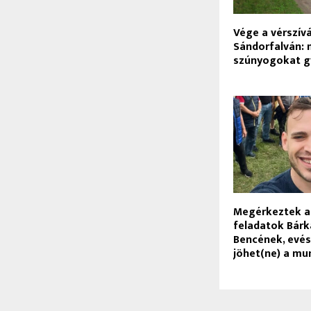
Vége a vérszív
Sándorfalván: 
szúnyogokat g
Megérkeztek a
feladatok Bárk
Bencének, evés
jöhet(ne) a mu