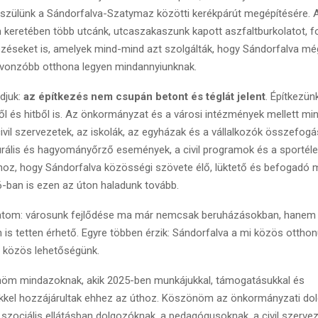
észülünk a Sándorfalva-Szatymaz közötti kerékpárút megépítésére.
keretében több utcánk, utcaszakaszunk kapott aszfaltburkolatot, fo
ezéseket is, amelyek mind-mind azt szolgálták, hogy Sándorfalva mé
 vonzóbb otthona legyen mindannyiunknak.
udjuk:
az építkezés nem csupán betont és téglát jelent
. Építkezün
 és hitből is. Az önkormányzat és a városi intézmények mellett min
ivil szervezetek, az iskolák, az egyházak és a vállalkozók összefogá
urális és hagyományőrző események, a civil programok és a sportél
hoz, hogy Sándorfalva közösségi szövete élő, lüktető és befogadó 
-ban is ezen az úton haladunk tovább.
tom: városunk fejlődése ma már nemcsak beruházásokban, hanem
 is tetten érhető. Egyre többen érzik: Sándorfalva a mi közös ottho
s közös lehetőségünk.
nöm mindazoknak, akik 2025-ben munkájukkal, támogatásukkal és
kel hozzájárultak ehhez az úthoz. Köszönöm az önkormányzati do
szociális ellátásban dolgozóknak, a pedagógusoknak, a civil szervez