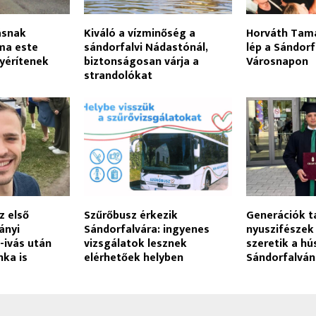
ásnak
Kiváló a vízminőség a
Horváth Tamá
ma este
sándorfalvi Nádastónál,
lép a Sándorf
yérítenek
biztonságosan várja a
Városnapon
strandolókat
z első
Szűrőbusz érkezik
Generációk t
ányi
Sándorfalvára: ingyenes
nyuszifészek 
-ivás után
vizsgálatok lesznek
szeretik a hú
nka is
elérhetőek helyben
Sándorfalván