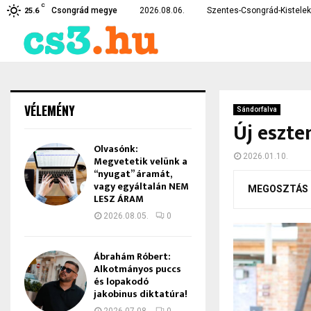
C
erékpárt –…
Eltűnt egy szentesi fiatal 
Csongrád megye
2026.08.06.
Szentes-Csongrád-Kistelek 
25.6
VÉLEMÉNY
Sándorfalva
Új eszte
Olvasónk:
2026.01.10.
Megvetetik velünk a
“nyugat” áramát,
vagy egyáltalán NEM
MEGOSZTÁS
LESZ ÁRAM
2026.08.05.
0
Ábrahám Róbert:
Alkotmányos puccs
és lopakodó
jakobinus diktatúra!