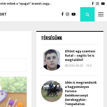
etik velünk a “nyugat” áramát, vagy…
Soha nem
Faceboo
Inst
Y
ORT
TÉRSÉGÜNK
Eltűnt egy szentesi
fiatal – segíts te is
megtalálni!
2026.08.05.
0
Idén is megrendezik
a hagyományos
Furioso
Emlékversenyt
Derekegyház-
Tompaháton