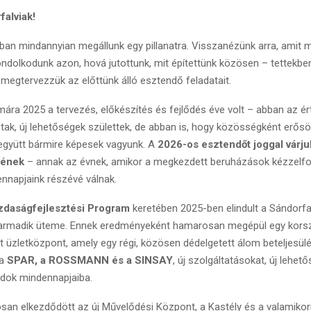
falviak!
iban mindannyian megállunk egy pillanatra. Visszanézünk arra, amit
ondolkodunk azon, hová jutottunk, mit építettünk közösen – tettekben
egtervezzük az előttünk álló esztendő feladatait.
ára 2025 a tervezés, előkészítés és fejlődés éve volt – abban az ér
 utak, új lehetőségek születtek, de abban is, hogy közösségként erős
 együtt bármire képesek vagyunk. A
2026-os esztendőt joggal várju
vének
– annak az évnek, amikor a megkezdett beruházások kézzelf
ennapjaink részévé válnak.
azdaságfejlesztési Program
keretében 2025-ben elindult a Sándorfal
harmadik üteme. Ennek eredményeként hamarosan megépül egy korsze
t üzletközpont, amely egy régi, közösen dédelgetett álom beteljesü
 a
SPAR, a ROSSMANN és a SINSAY
, új szolgáltatásokat, új lehe
ádok mindennapjaiba.
an elkezdődött az új Művelődési Központ, a Kastély és a valamiko