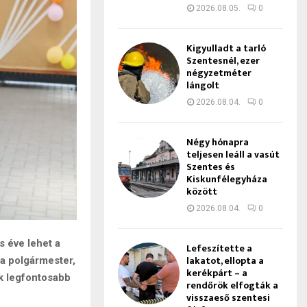
2026.08.05.
0
Kigyulladt a tarló
Szentesnél, ezer
négyzetméter
lángolt
2026.08.04.
0
Négy hónapra
teljesen leáll a vasút
Szentes és
Kiskunfélegyháza
között
2026.08.04.
0
 éve lehet a
Lefeszítette a
lakatot, ellopta a
a polgármester,
kerékpárt – a
ak legfontosabb
rendőrök elfogták a
visszaeső szentesi