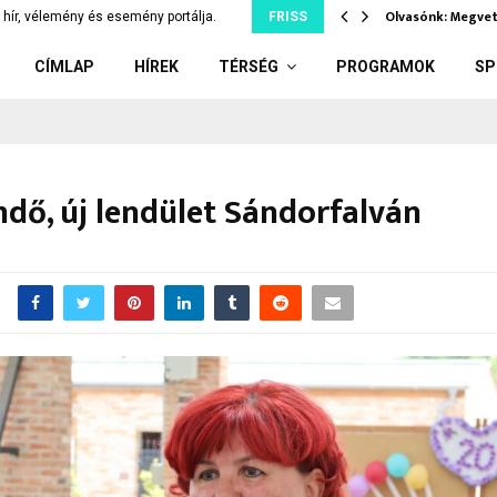
– segíts te…
Olvasónk: Megvet
hír, vélemény és esemény portálja.
FRISS
CÍMLAP
HÍREK
TÉRSÉG
PROGRAMOK
SP
ndő, új lendület Sándorfalván