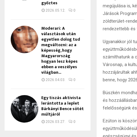
győztes
megújulása is, k
2026.05.12.
0
Járások Program 
zöldterület-rend
Moderari: A
rendezettebb és
választások után
egyetlen dolog tud
Ugyanakkor jól t
megváltozni: az a
együttműködésből
képesség, hogy
Magyarország
számíthatunk a c
hogyan lesz képes
Városnap, a kult
ebben a veszélyes
világban...
hozzájárultak ah
benne, hogy 2026
2026.04.03.
0
Büszkén mondha
Egy tiszás aktivista
és hozzáállásban
lerántotta a leplet
Bárkányi Bence sötét
felelősségünk é
múltjáról
Ezúton is köszö
2026.03.27.
0
együttműködésük
egészségügyi és 