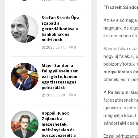
“
Tisztelt Sándor
Stefan Streit: Újra
Az év első napja
szabad a
garázdálkodása a
hagytunk, és elg
bankoknak és
közösségben és m
multiknak
2026.06.11.
0
Sándorfalva szám
hogy új falak, új
bebizonyítottuk:
Májer Sándor: a
falugyűlésein sem
megvalósítás é
ezt ígérte, hanem
öltenek, és mind
egy tisztességes
politizálást
A
Pallavicini G
2026.05.28.
0
fejlesztésének 
igényekre szabot
Hoppál Hunor:
megnyitja kapuit
Zajlanak a
sándorfalvi csal
mézeshetek,
méltánytalan és
bosszúvezérelt a
Ezzel párhuzamos