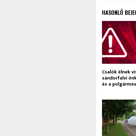
HASONLÓ BEJE
Csalók élnek vi
sándorfalvi ö
és a polgármes