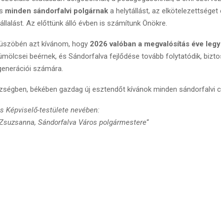
és
minden sándorfalvi polgárnak
a helytállást, az elkötelezettsége
vállalást. Az előttünk álló évben is számítunk Önökre.
küszöbén azt kívánom, hogy
2026 valóban a megvalósítás éve leg
ölcsei beérnek, és Sándorfalva fejlődése tovább folytatódik, bizto
generációi számára.
zségben, békében gazdag új esztendőt kívánok minden sándorfalvi 
s Képviselő-testülete nevében:
 Zsuzsanna, Sándorfalva Város polgármestere
“