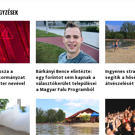
GYZÉSEK
ssza a
Bárkányi Bence elintézte:
Ingyenes str
nkormányzat
egy forintot sem kapnak a
segítik a hős
ter nevével
választókerület települései
átvészelését
a Magyar Falu Programból