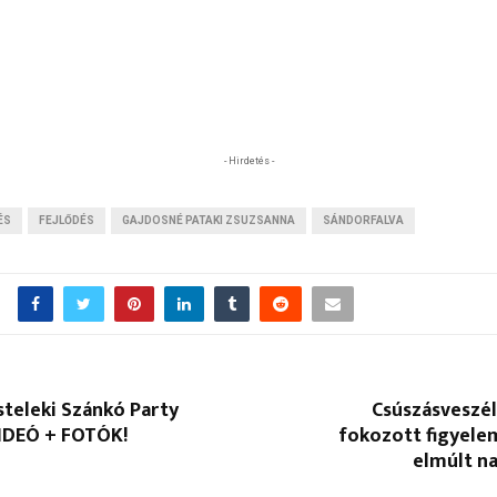
- Hirdetés -
ÉS
FEJLŐDÉS
GAJDOSNÉ PATAKI ZSUZSANNA
SÁNDORFALVA
isteleki Szánkó Party
Csúszásveszél
VIDEÓ + FOTÓK!
fokozott figyele
elmúlt n