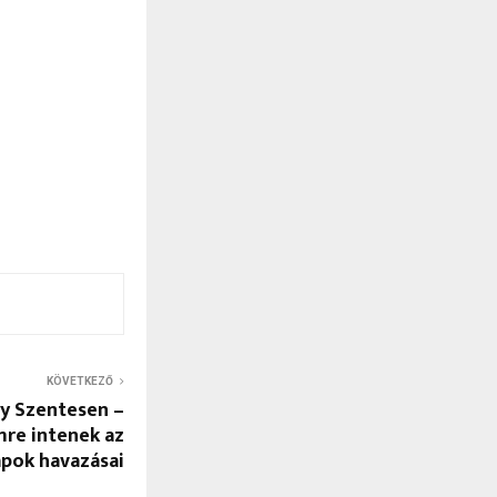
KÖVETKEZŐ
y Szentesen –
mre intenek az
apok havazásai