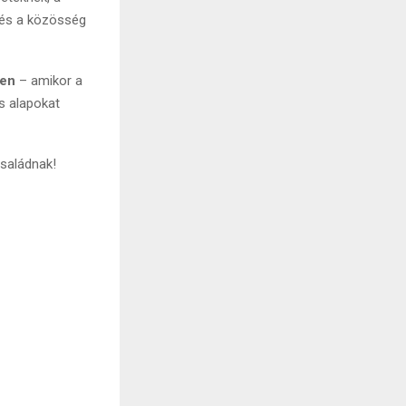
t és a közösség
yen
– amikor a
s alapokat
családnak!