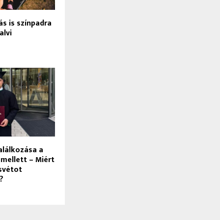
s is színpadra
alvi
alálkozása a
mellett – Miért
svétot
?