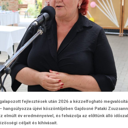
lapozott fejlesztések után 2026 a kézzelfogható megvalósítás
 – hangsúlyozza újévi köszöntőjében Gajdosné Pataki Zsuzsann
az elmúlt év eredményeivel, és felvázolja az előttünk álló idősz
zösségi céljait és kihívásait.