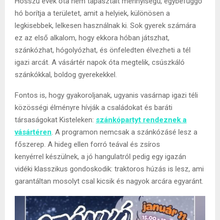
Hosszú évek óta nem tapasztalt mennyiségű, egybefüggő
hó borítja a területet, amit a helyiek, különösen a
legkisebbek, lelkesen használnak ki. Sok gyerek számára
ez az első alkalom, hogy ekkora hóban játszhat,
szánkózhat, hógolyózhat, és önfeledten élvezheti a tél
igazi arcát. A vásártér napok óta megtelik, csúszkáló
szánkókkal, boldog gyerekekkel.
Fontos is, hogy gyakoroljanak, ugyanis vasárnap igazi téli
közösségi élményre hívják a családokat és baráti
társaságokat Kisteleken:
szánkópartyt rendeznek a
vásártéren
. A programon nemcsak a szánkózásé lesz a
főszerep. A hideg ellen forró teával és zsíros
kenyérrel készülnek, a jó hangulatról pedig egy igazán
vidéki klasszikus gondoskodik: traktoros húzás is lesz, ami
garantáltan mosolyt csal kicsik és nagyok arcára egyaránt.