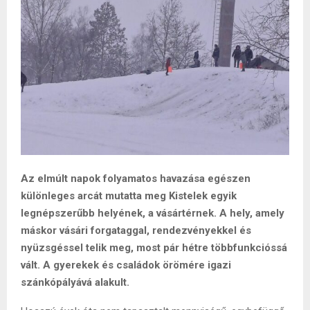
Az elmúlt napok folyamatos havazása egészen
különleges arcát mutatta meg Kistelek egyik
legnépszerűbb helyének, a vásártérnek. A hely, amely
máskor vásári forgataggal, rendezvényekkel és
nyüzsgéssel telik meg, most pár hétre többfunkcióssá
vált. A gyerekek és családok örömére igazi
szánkópályává alakult.