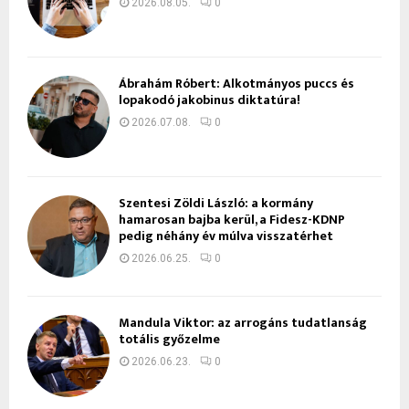
2026.08.05.
0
Ábrahám Róbert: Alkotmányos puccs és
lopakodó jakobinus diktatúra!
2026.07.08.
0
Szentesi Zöldi László: a kormány
hamarosan bajba kerül, a Fidesz-KDNP
pedig néhány év múlva visszatérhet
2026.06.25.
0
Mandula Viktor: az arrogáns tudatlanság
totális győzelme
2026.06.23.
0