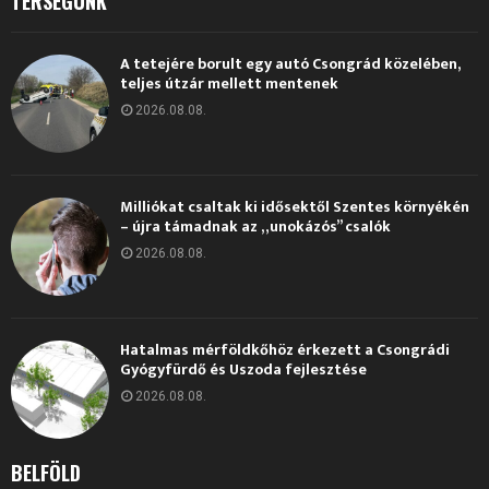
TÉRSÉGÜNK
A tetejére borult egy autó Csongrád közelében,
teljes útzár mellett mentenek
2026.08.08.
Milliókat csaltak ki idősektől Szentes környékén
– újra támadnak az „unokázós” csalók
2026.08.08.
Hatalmas mérföldkőhöz érkezett a Csongrádi
Gyógyfürdő és Uszoda fejlesztése
2026.08.08.
BELFÖLD