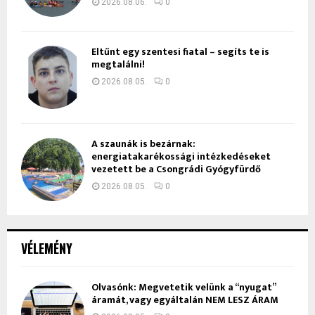
2026.08.06.
0
Eltűnt egy szentesi fiatal – segíts te is
megtalálni!
2026.08.05.
0
A szaunák is bezárnak:
energiatakarékossági intézkedéseket
vezetett be a Csongrádi Gyógyfürdő
2026.08.05.
0
VÉLEMÉNY
Olvasónk: Megvetetik velünk a “nyugat”
áramát, vagy egyáltalán NEM LESZ ÁRAM