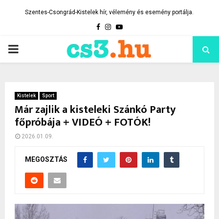
Szentes-Csongrád-Kistelek hír, vélemény és esemény portálja.
Facebook
Instagram
Youtube
PRIMARY
MENU
Kistelek
Sport
Már zajlik a kisteleki Szánkó Party
főpróbája + VIDEÓ + FOTÓK!
2026.01.09.
MEGOSZTÁS