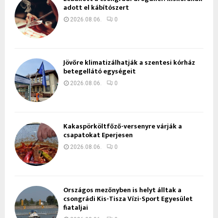
adott el kábítószert
2026.08.06.
0
Jövőre klimatizálhatják a szentesi kórház
betegellátó egységeit
2026.08.06.
0
Kakaspörköltfőző-versenyre várják a
csapatokat Eperjesen
2026.08.06.
0
Országos mezőnyben is helyt álltak a
csongrádi Kis-Tisza Vízi-Sport Egyesület
fiataljai