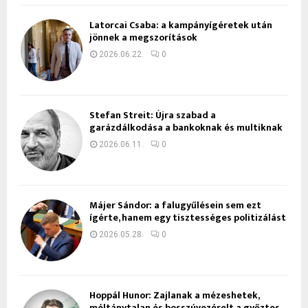
Latorcai Csaba: a kampányígéretek után
jönnek a megszorítások
2026.06.22.
0
Stefan Streit: Újra szabad a
garázdálkodása a bankoknak és multiknak
2026.06.11.
0
Májer Sándor: a falugyűlésein sem ezt
ígérte, hanem egy tisztességes politizálást
2026.05.28.
0
Hoppál Hunor: Zajlanak a mézeshetek,
méltánytalan és bosszúvezérelt a győztes