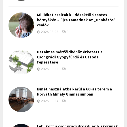
Milliókat csaltak ki idősektől Szentes
környékén – újra támadnak az „unokázós”
csalók
2026.08.08.
0
Hatalmas mérföldkőhöz érkezett a
Csongrádi Gyógyfürdő és Uszoda
fejlesztése
2026.08.08.
0
Ismét használatba kerül a 60-as terem a
Horváth Mihály Gimnáziumban
2026.08.07.
0
Lebukott a csongrádi drogdíler: kiskorúnak