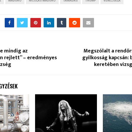
K
MADURO
NICOLÁS MADURO
TÁMADÁS
TRUMP
VENEZUELA
je mindig az
Megszólalt a rendőr
n rejlett” – eredményes
gyilkosság kapcsán: 
özség
keretében vizsg
GYZÉSEK