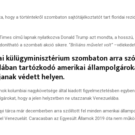
rta, hogy a történtekről szombaton sajtótájékoztatót tart floridai rez
Times című lapnak nyilatkozva Donald Trump azt mondta, a hosszú,
donítható a szombati akció sikere. “
Briliáns művelet volt” –
vélekedet
i külügyminisztérium szombaton arra szól
lában tartózkodó amerikai állampolgárok
janak védett helyen.
mok kolumbiai nagykövetsége által kiadott figyelmeztetésben egyben 
lgárokat, hogy a jelen helyzetben ne utazzanak Venezuelába.
gyi tárca már decemberben arra szólított fel minden amerikai állampo
el Venezuelát. Caracasban az Egyesült Államok 2019 óta nem működ