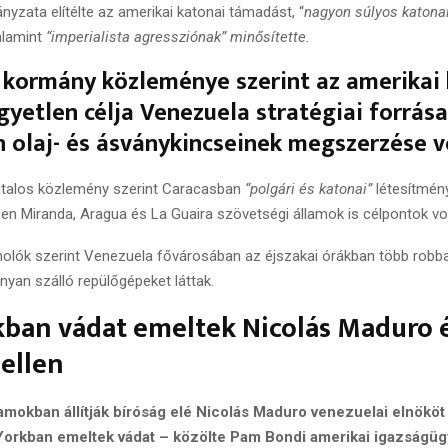
yzata elítélte az amerikai katonai támadást, “
nagyon súlyos katona
lamint
“imperialista agressziónak” minősítette.
i kormány közleménye szerint az amerikai
yetlen célja Venezuela stratégiai forrása
 olaj- és ásványkincseinek megszerzése v
vatalos közlemény szerint Caracasban
“polgári és katonai”
létesítmény
n Miranda, Aragua és La Guaira szövetségi államok is célpontok vol
olók szerint Venezuela fővárosában az éjszakai órákban több robba
onyan szálló repülőgépeket láttak.
ban vádat emeltek Nicolás Maduro 
 ellen
amokban állítják bíróság elé Nicolás Maduro venezuelai elnököt
Yorkban emeltek vádat – közölte Pam Bondi amerikai igazságüg