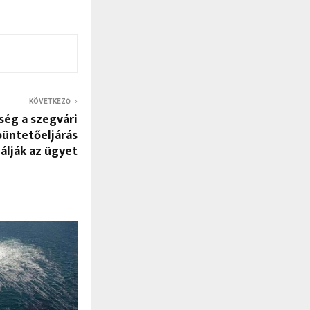
KÖVETKEZŐ
ség a szegvári
büntetőeljárás
álják az ügyet