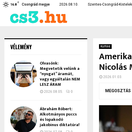
C
nélkül, ami…
Teljesen kiborultak az em
Csongrád megye
2026.08.10.
Szentes-Csongrád-Kistelek 
16.8
VÉLEMÉNY
Külföld
Amerika
Olvasónk:
Nicolás 
Megvetetik velünk a
“nyugat” áramát,
2026.01.03.
vagy egyáltalán NEM
LESZ ÁRAM
MEGOSZTÁS
2026.08.05.
0
Ábrahám Róbert:
Alkotmányos puccs
és lopakodó
jakobinus diktatúra!