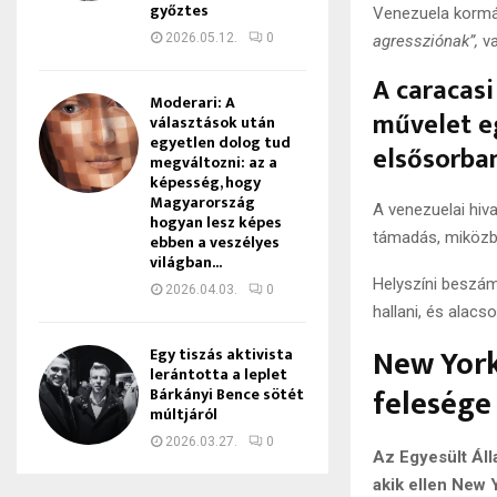
győztes
Venezuela kormán
2026.05.12.
0
agressziónak”,
va
A caracas
Moderari: A
művelet eg
választások után
egyetlen dolog tud
elsősorban
megváltozni: az a
képesség, hogy
Magyarország
A venezuelai hi
hogyan lesz képes
támadás, miközbe
ebben a veszélyes
világban...
Helyszíni beszám
2026.04.03.
0
hallani, és alacs
New York
Egy tiszás aktivista
lerántotta a leplet
felesége
Bárkányi Bence sötét
múltjáról
2026.03.27.
0
Az Egyesült Áll
akik ellen New 