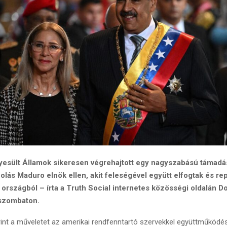
yesült Államok sikeresen végrehajtott egy nagyszabású támad
colás Maduro elnök ellen, akit feleségével együtt elfogtak és re
az országból – írta a Truth Social internetes közösségi oldalán 
 szombaton.
int a műveletet az amerikai rendfenntartó szervekkel együttműködé