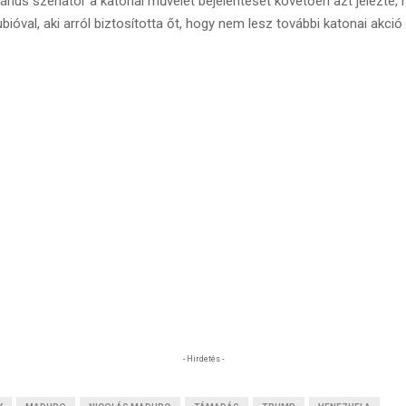
kánus szenátor a katonai művelet bejelentését követően azt jelezte,
ióval, aki arról biztosította őt, hogy nem lesz további katonai akció
- Hirdetés -