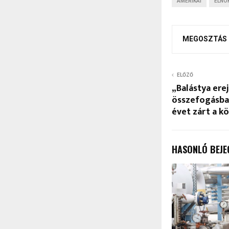
AMERIKAI
ELNÖ
MEGOSZTÁS
ELŐZŐ
„Balástya ere
összefogásba
évet zárt a k
HASONLÓ BEJE