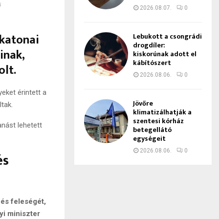
i
2026.08.07.
0
 katonai
Lebukott a csongrádi
drogdíler:
inak,
kiskorúnak adott el
kábítószert
olt.
2026.08.06.
0
eket érintett a
Jövőre
tak.
klimatizálhatják a
szentesi kórház
nást lehetett
betegellátó
egységeit
2026.08.06.
0
és
 és feleségét,
yi miniszter