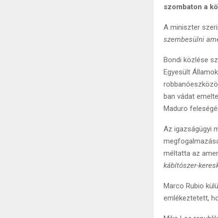
szombaton a kö
A miniszter szer
szembesülni amer
Bondi közlése s
Egyesült Államok
robbanóeszközök 
ban vádat emelte
Maduro feleségér
Az igazságügyi m
megfogalmazása 
méltatta az amer
kábítószer-keres
Marco Rubio kül
emlékeztetett, h