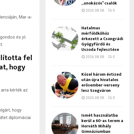
„unokázós” csalók
2026.08.08.
0
idenciáján, Mar-a-
Hatalmas
mérföldkőhöz
 gondos és jó
érkezett a Csongrádi
Gyógyfürdő és
t.
Uszoda fejlesztése
ította fel
2026.08.08.
0
at, hogy
Közel három évtized
után újra hivatalos
erősember-verseny
lesz Szegváron
arra kérték az
2026.08.08.
0
lgárt, hogy
Ismét használatba
tet diplomáciai
kerül a 60-as terem a
Horváth Mihály
Gimnáziumban