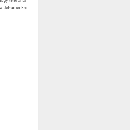
 hogy telefonon
 a dél-amerikai