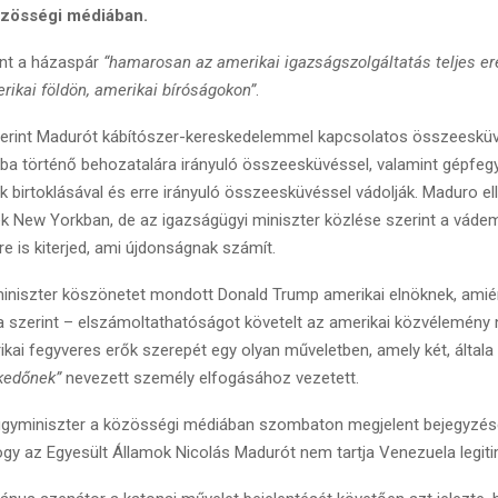
zösségi médiában.
int a házaspár
“hamarosan az amerikai igazságszolgáltatás teljes ere
ikai földön, amerikai bíróságokon”
.
zerint Madurót kábítószer-kereskedelemmel kapcsolatos összeesküv
ba történő behozatalára irányuló összeesküvéssel, valamint gépfeg
birtoklásával és erre irányuló összeesküvéssel vádolják. Maduro el
k New Yorkban, de az igazságügyi miniszter közlése szerint a vád
e is kiterjed, ami újdonságnak számít.
iniszter köszönetet mondott Donald Trump amerikai elnöknek, amié
szerint – elszámoltathatóságot követelt az amerikai közvélemény 
ikai fegyveres erők szerepét egy olyan műveletben, amely két, által
kedőnek”
nevezett személy elfogásához vezetett.
ügyminiszter a közösségi médiában szombaton megjelent bejegyzés
ogy az Egyesült Államok Nicolás Madurót nem tartja Venezuela legit