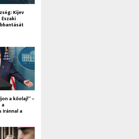
ség: Kijev
z Északi
obbantását
on a kőolaj!” –
 a
 Iránnal a