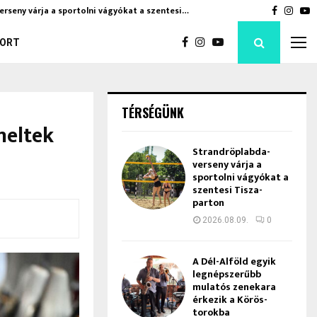
erseny várja a sportolni vágyókat a szentesi…
A Dél-Al
Faceboo
Inst
Y
ORT
TÉRSÉGÜNK
meltek
Strandröplabda-
verseny várja a
sportolni vágyókat a
szentesi Tisza-
parton
2026.08.09.
0
A Dél-Alföld egyik
legnépszerűbb
mulatós zenekara
érkezik a Körös-
torokba