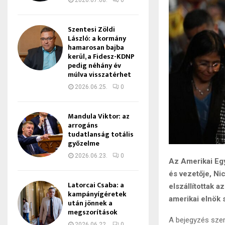
2026.07.08.
0
Szentesi Zöldi
László: a kormány
hamarosan bajba
kerül, a Fidesz-KDNP
pedig néhány év
múlva visszatérhet
2026.06.25.
0
Mandula Viktor: az
arrogáns
tudatlanság totális
győzelme
2026.06.23.
0
Az Amerikai Eg
és vezetője, Ni
Latorcai Csaba: a
elszállítottak 
kampányígéretek
amerikai elnök
után jönnek a
megszorítások
A bejegyzés szer
2026.06.22.
0