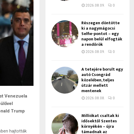
2026.08.09.
0
Részegen döntötte
ki a nagymágocsi
Selfie-pontot – egy
napon belül elfogták
a rendőrök
2026.08.09.
0
A tetejére borult egy
autó Csongrád
közelében, teljes
útzár mellett
mentenek
ást Venezuela
2026.08.08.
0
pülővel
Donald Trump
Milliókat csaltak ki
idősektől Szentes
környékén – újra
támadnak az
sben hajtották