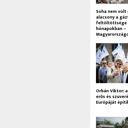
Soha nem volt 
alacsony a gá
feltöltöttsége 
hónapokban –
Magyarországon
Orbán Viktor: a
erős és szuve
Európáját építi