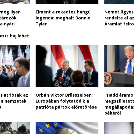
még ilyen
Elment a rekedtes hangú
Német ügyész
ztározók
legenda: meghalt Bonnie
rendelte el a
a nyári
Tyler
Áramlat felr
 is baj lehet
 Patrióták az
Orbán Viktor Brüsszelben:
“Hadd áramolj
rén nemzetek
Európában folytatódik a
Megszületett
k
patrióta pártok előretörése
megállapodás
békéről