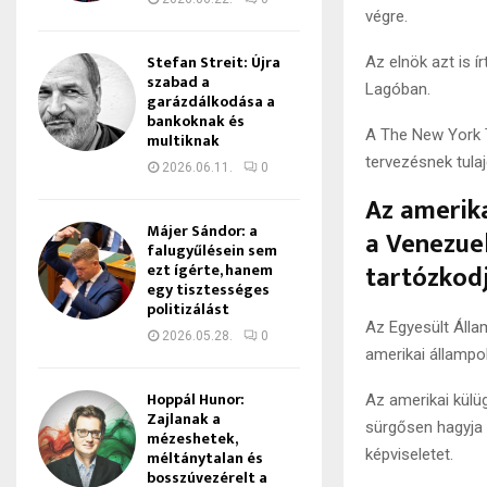
végre.
Stefan Streit: Újra
Az elnök azt is í
szabad a
Lagóban.
garázdálkodása a
bankoknak és
A The New York 
multiknak
tervezésnek tulaj
2026.06.11.
0
Az amerika
Májer Sándor: a
a Venezue
falugyűlésein sem
tartózkod
ezt ígérte, hanem
egy tisztességes
politizálást
Az Egyesült Álla
2026.05.28.
0
amerikai állampo
Hoppál Hunor:
Az amerikai külü
Zajlanak a
sürgősen hagyja 
mézeshetek,
képviseletet.
méltánytalan és
bosszúvezérelt a