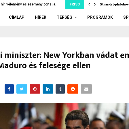
berek Baka András jelölésétől,…
Strandröplabda-v
hír, vélemény és esemény portálja.
FRISS
CÍMLAP
HÍREK
TÉRSÉG
PROGRAMOK
SP
i miniszter: New Yorkban vádat e
Maduro és felesége ellen