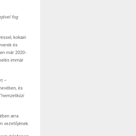
jével fog
éssel, kokain
yverek és
len már 2020-
emelés immár
rt –
nevében, és
a
“nemzetközi
ében arra
im vezetőjének.