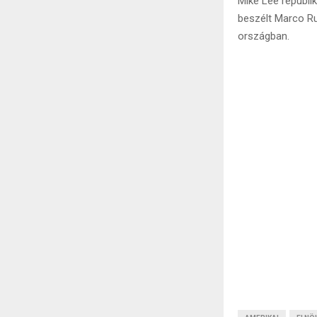
Mike Lee republi
beszélt Marco Rub
országban.