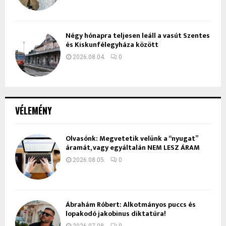
Négy hónapra teljesen leáll a vasút Szentes
és Kiskunfélegyháza között
2026.08.04.
0
VÉLEMÉNY
Olvasónk: Megvetetik velünk a “nyugat”
áramát, vagy egyáltalán NEM LESZ ÁRAM
2026.08.05.
0
Ábrahám Róbert: Alkotmányos puccs és
lopakodó jakobinus diktatúra!