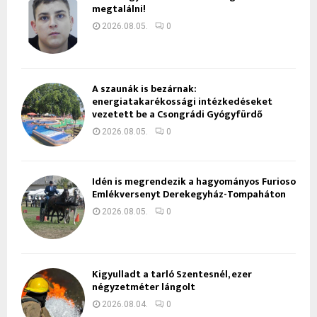
megtalálni!
2026.08.05.
0
A szaunák is bezárnak:
energiatakarékossági intézkedéseket
vezetett be a Csongrádi Gyógyfürdő
2026.08.05.
0
Idén is megrendezik a hagyományos Furioso
Emlékversenyt Derekegyház-Tompaháton
2026.08.05.
0
Kigyulladt a tarló Szentesnél, ezer
négyzetméter lángolt
2026.08.04.
0