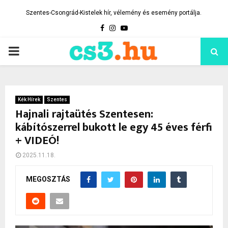
Szentes-Csongrád-Kistelek hír, vélemény és esemény portálja.
Facebook
Instagram
Youtube
PRIMARY
MENU
Kék Hírek
Szentes
Hajnali rajtaütés Szentesen:
kábítószerrel bukott le egy 45 éves férfi
+ VIDEÓ!
2025.11.18.
MEGOSZTÁS