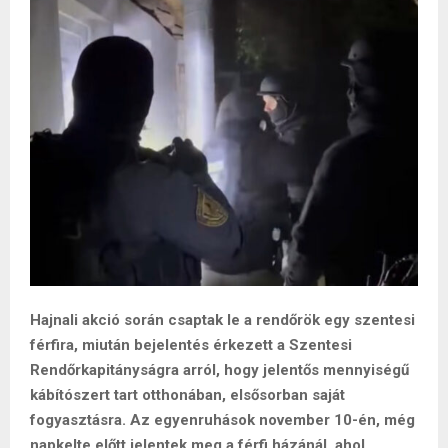
Hajnali akció során csaptak le a rendőrök egy szentesi
férfira, miután bejelentés érkezett a Szentesi
Rendőrkapitányságra arról, hogy jelentős mennyiségű
kábítószert tart otthonában, elsősorban saját
fogyasztásra. Az egyenruhások november 10-én, még
napkelte előtt jelentek meg a férfi házánál, ahol