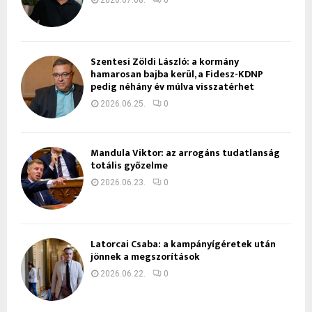
2026.07.08.
0
Szentesi Zöldi László: a kormány
hamarosan bajba kerül, a Fidesz-KDNP
pedig néhány év múlva visszatérhet
2026.06.25.
0
Mandula Viktor: az arrogáns tudatlanság
totális győzelme
2026.06.23.
0
Latorcai Csaba: a kampányígéretek után
jönnek a megszorítások
2026.06.22.
0