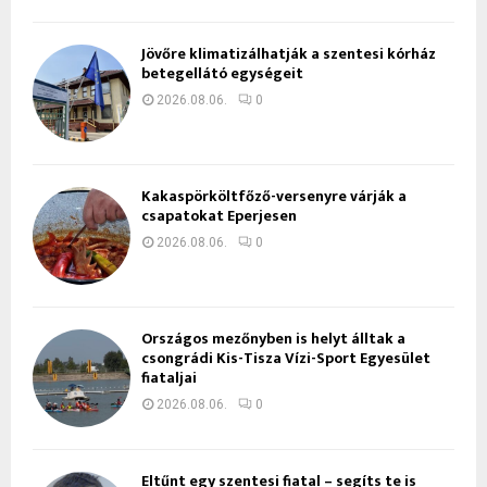
Jövőre klimatizálhatják a szentesi kórház
betegellátó egységeit
2026.08.06.
0
Kakaspörköltfőző-versenyre várják a
csapatokat Eperjesen
2026.08.06.
0
Országos mezőnyben is helyt álltak a
csongrádi Kis-Tisza Vízi-Sport Egyesület
fiataljai
2026.08.06.
0
Eltűnt egy szentesi fiatal – segíts te is