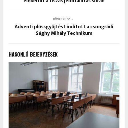
előkerült a tiszás jelöltállítás során
KÖVETKEZŐ
Adventi plüssgyűjtést indított a csongrádi
Sághy Mihály Technikum
HASONLÓ BEJEGYZÉSEK