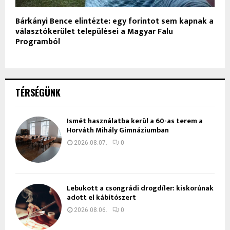
Bárkányi Bence elintézte: egy forintot sem kapnak a
választókerület települései a Magyar Falu
Programból
TÉRSÉGÜNK
Ismét használatba kerül a 60-as terem a
Horváth Mihály Gimnáziumban
2026.08.07.
0
Lebukott a csongrádi drogdíler: kiskorúnak
adott el kábítószert
2026.08.06.
0