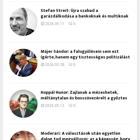
Stefan Streit: Újra szabad a
garázdálkodása a bankoknak és multiknak
2026.06.11.
0
Májer Sándor: a falugyűlésein sem ezt
ígérte, hanem egy tisztességes politizálást
2026.05.28.
0
Hoppál Hunor: Zajlanak a mézeshetek,
méltánytalan és bosszúvezérelt a győztes
2026.05.12.
0
Moderari: A választások után egyetlen
dolog tud megváltozni: az a képesség, hogy