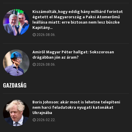
Kiszámolták, hogy eddig hány milliárd forintot
égetett el Magyarország a Paksi Atomerőmű
leállása miatt: erre biztosan nem lesz büszke
Kapitány...
2026.08.06.
Amiről Magyar Péter hallgat: Sokszorosan
drágábban jön az áram?
2026.08.06.
GAZDASÁG
Boris Johnson: akár most is lehetne telepíteni
nem harci feladatokra nyugati katonákat
Ukrajnába
2026.02.22.