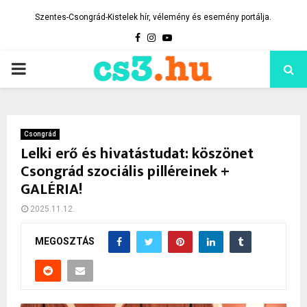
Szentes-Csongrád-Kistelek hír, vélemény és esemény portálja.
Facebook
Instagram
Youtube
PRIMARY
MENU
Csongrád
Lelki erő és hivatástudat: köszönet
Csongrád szociális pilléreinek +
GALÉRIA!
2025.11.12.
MEGOSZTÁS