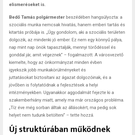
elismeréseket is.
Bedő Tamás polgármester
beszédében hangsúlyozta: a
szociális munka nemcsak hivatás, hanem emberi tartás és
kitartás próbája is. „Úgy gondolom, aki a szociális területen
dolgozik, az mindenki jó ember. Ez nem egy könnyű pálya,
nap mint nap önök tapasztalják, mennyi törődéssel és
gonddal jár, amit végeznek” – fogalmazott. A városvezető
kiemelte, hogy az önkormányzat minden évben
igyekszik jobb munkakörülményeket és
juttatásokat biztosítani az ágazat dolgozóinak, és a
jövőben is folytatódnak a fejlesztések a helyi
intézményekben. Ugyanakkor aggodalmát fejezte ki a
szakemberhiány miatt, amely ma már országos probléma.
„Tíz éve még sorban álltak az állásokért, ma pedig sok
helyet nem tudunk betölteni” – tette hozzá.
Új struktúrában működnek