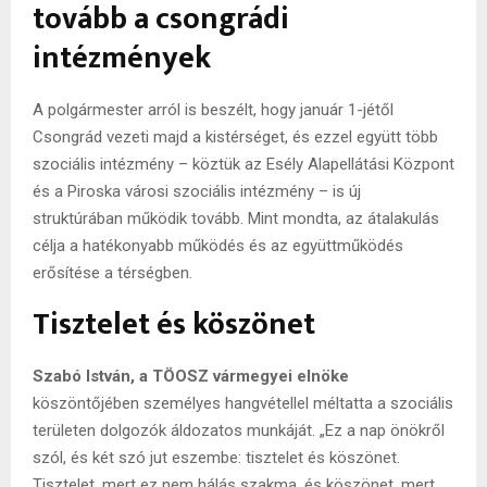
tovább a csongrádi
intézmények
A polgármester arról is beszélt, hogy január 1-jétől
Csongrád vezeti majd a kistérséget, és ezzel együtt több
szociális intézmény – köztük az Esély Alapellátási Központ
és a Piroska városi szociális intézmény – is új
struktúrában működik tovább. Mint mondta, az átalakulás
célja a hatékonyabb működés és az együttműködés
erősítése a térségben.
Tisztelet és köszönet
Szabó István, a TÖOSZ vármegyei elnöke
köszöntőjében személyes hangvétellel méltatta a szociális
területen dolgozók áldozatos munkáját. „Ez a nap önökről
szól, és két szó jut eszembe: tisztelet és köszönet.
Tisztelet, mert ez nem hálás szakma, és köszönet, mert