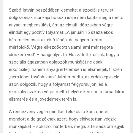
Szabó István beszédében kiemelte: a szociális terület
dolgozóinak munkája hosszú ideje nem kapta meg a méltó
anyagi megbecsülést, ám az elmúlt időszakban végre
elindult egy pozitív folyamat. „A januári 15 százalékos
béremelés csak az első lépés, de nagyon fontos
mérföldkő. Végre elkezdődött valami, ami már régóta
időszerű volt” – hangsúlyozta. Hozzátette: céljuk, hogy a
szociális ágazatban dolgozók munkáját ne csak
erkölcsileg, hanem anyagi értelemben is elismerjék, hiszen
„nem lehet tovább várni”. Mint mondta, az érdekképviselet
azon dolgozik, hogy a folyamat felgyorsuljon, és a
szociális szakma végre méltó helyére kerüljön a társadalmi
elismerés és a jövedelmek terén is.
A rendezvény végén mindkét felszólaló köszönetet
mondott a dolgozóknak azért, hogy elhivatottan végzik
munkájukat – sokszor háttérben, mégis a társadalom egyik