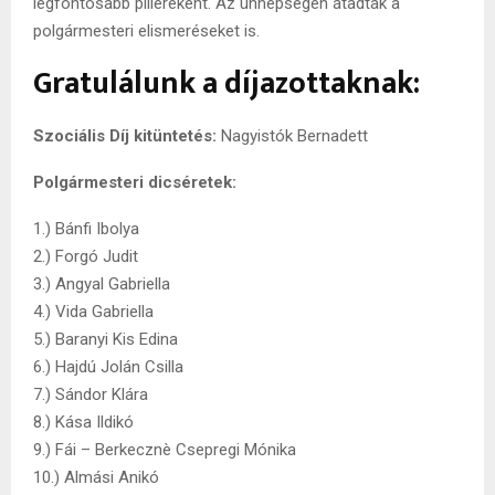
legfontosabb pilléreként. Az ünnepségen átadták a
polgármesteri elismeréseket is.
Gratulálunk a díjazottaknak:
Szociális Díj kitüntetés:
Nagyistók Bernadett
Polgármesteri dicséretek:
1.) Bánfi Ibolya
2.) Forgó Judit
3.) Angyal Gabriella
4.) Vida Gabriella
5.) Baranyi Kis Edina
6.) Hajdú Jolán Csilla
7.) Sándor Klára
8.) Kása Ildikó
9.) Fái – Berkecznè Csepregi Mónika
10.) Almási Anikó