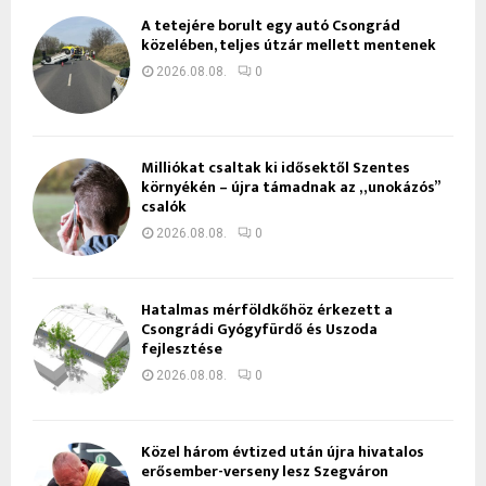
A tetejére borult egy autó Csongrád
közelében, teljes útzár mellett mentenek
2026.08.08.
0
Milliókat csaltak ki idősektől Szentes
környékén – újra támadnak az „unokázós”
csalók
2026.08.08.
0
Hatalmas mérföldkőhöz érkezett a
Csongrádi Gyógyfürdő és Uszoda
fejlesztése
2026.08.08.
0
Közel három évtized után újra hivatalos
erősember-verseny lesz Szegváron