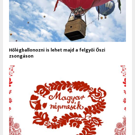
Hőlégballonozni is lehet majd a felgyői Őszi
zsongáson