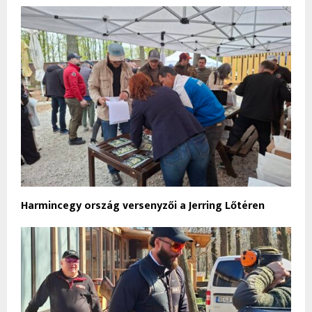
Harmincegy ország versenyzői a Jerring Lőtéren