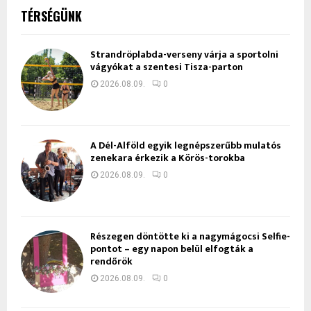
TÉRSÉGÜNK
Strandröplabda-verseny várja a sportolni
vágyókat a szentesi Tisza-parton
2026.08.09.
0
A Dél-Alföld egyik legnépszerűbb mulatós
zenekara érkezik a Körös-torokba
2026.08.09.
0
Részegen döntötte ki a nagymágocsi Selfie-
pontot – egy napon belül elfogták a
rendőrök
2026.08.09.
0