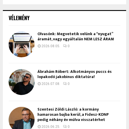
VÉLEMÉNY
Olvasónk: Megvetetik velünk a “nyugat”
áramát, vagy egyáltalán NEM LESZ ÁRAM
2026.08.05.
0
Ábrahám Róbert: Alkotmányos puccs és
lopakodó jakobinus diktatúra!
2026.07.08.
0
Szentesi Zöldi László: a kormány
hamarosan bajba kerül, a Fidesz-KDNP
pedig néhány év múlva visszatérhet
2026.06.25.
0