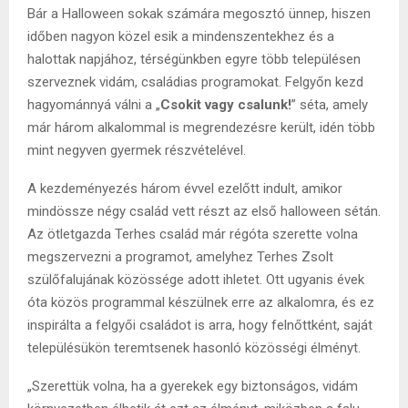
Bár a Halloween sokak számára megosztó ünnep, hiszen
időben nagyon közel esik a mindenszentekhez és a
halottak napjához, térségünkben egyre több településen
szerveznek vidám, családias programokat. Felgyőn kezd
hagyománnyá válni a „
Csokit vagy csalunk!
” séta, amely
már három alkalommal is megrendezésre került, idén több
mint negyven gyermek részvételével.
A kezdeményezés három évvel ezelőtt indult, amikor
mindössze négy család vett részt az első halloween sétán.
Az ötletgazda Terhes család már régóta szerette volna
megszervezni a programot, amelyhez Terhes Zsolt
szülőfalujának közössége adott ihletet. Ott ugyanis évek
óta közös programmal készülnek erre az alkalomra, és ez
inspirálta a felgyői családot is arra, hogy felnőttként, saját
településükön teremtsenek hasonló közösségi élményt.
„Szerettük volna, ha a gyerekek egy biztonságos, vidám