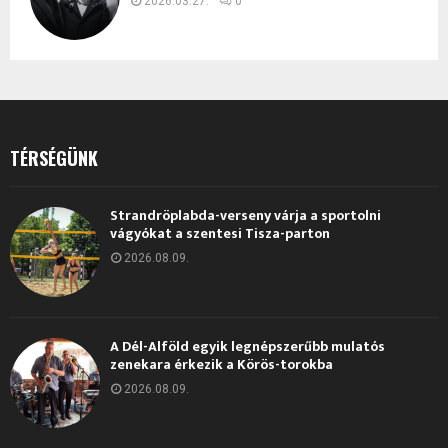
2026.03.27.
0
TÉRSÉGÜNK
Strandröplabda-verseny várja a sportolni
vágyókat a szentesi Tisza-parton
2026.08.09.
A Dél-Alföld egyik legnépszerűbb mulatós
zenekara érkezik a Körös-torokba
2026.08.09.