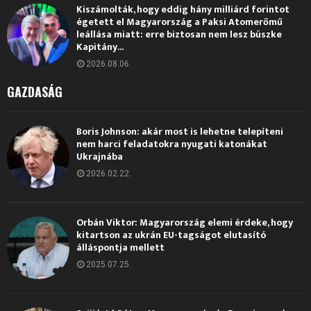
Kiszámolták, hogy eddig hány milliárd forintot
égetett el Magyarország a Paksi Atomerőmű
leállása miatt: erre biztosan nem lesz büszke
Kapitány...
2026.08.06.
GAZDASÁG
Boris Johnson: akár most is lehetne telepíteni
nem harci feladatokra nyugati katonákat
Ukrajnába
2026.02.22.
Orbán Viktor: Magyarország elemi érdeke, hogy
kitartson az ukrán EU-tagságot elutasító
álláspontja mellett
2025.07.25.