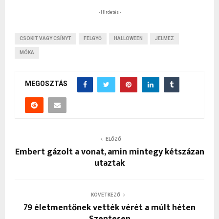
- Hirdetés -
CSOKIT VAGY CSÍNYT
FELGYŐ
HALLOWEEN
JELMEZ
MÓKA
MEGOSZTÁS
ELŐZŐ
Embert gázolt a vonat, amin mintegy kétszázan
utaztak
KÖVETKEZŐ
79 életmentőnek vették vérét a múlt héten
Szentesen