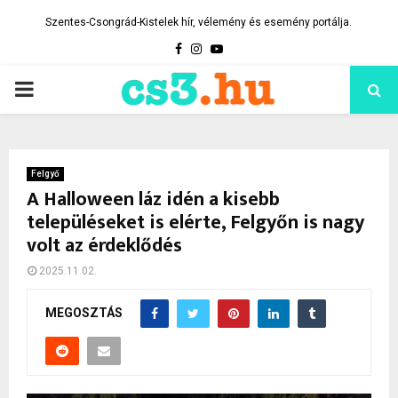
Szentes-Csongrád-Kistelek hír, vélemény és esemény portálja.
Facebook
Instagram
Youtube
PRIMARY
MENU
Felgyő
A Halloween láz idén a kisebb
településeket is elérte, Felgyőn is nagy
volt az érdeklődés
2025.11.02.
MEGOSZTÁS