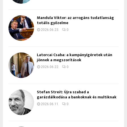
Mandula Viktor: az arrogáns tudatlanság
totális győzelme
2026.06.23.
0
Latorcai Csaba: a kampányígéretek után
jönnek a megszorítások
2026.06.22.
0
Stefan Streit: Újra szabad a
garázdálkodása a bankoknak és multiknak
2026.06.11.
0