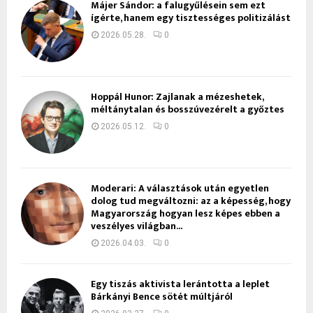
Májer Sándor: a falugyűlésein sem ezt
ígérte, hanem egy tisztességes politizálást
2026.05.28.
0
Hoppál Hunor: Zajlanak a mézeshetek,
méltánytalan és bosszúvezérelt a győztes
2026.05.12.
0
Moderari: A választások után egyetlen
dolog tud megváltozni: az a képesség, hogy
Magyarország hogyan lesz képes ebben a
veszélyes világban...
2026.04.03.
0
Egy tiszás aktivista lerántotta a leplet
Bárkányi Bence sötét múltjáról