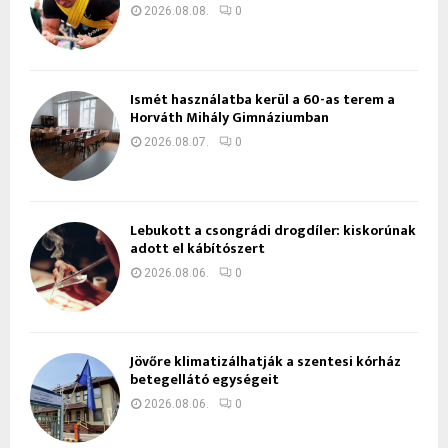
2026.08.08.
0
Ismét használatba kerül a 60-as terem a
Horváth Mihály Gimnáziumban
2026.08.07.
0
Lebukott a csongrádi drogdíler: kiskorúnak
adott el kábítószert
2026.08.06.
0
Jövőre klimatizálhatják a szentesi kórház
betegellátó egységeit
2026.08.06.
0