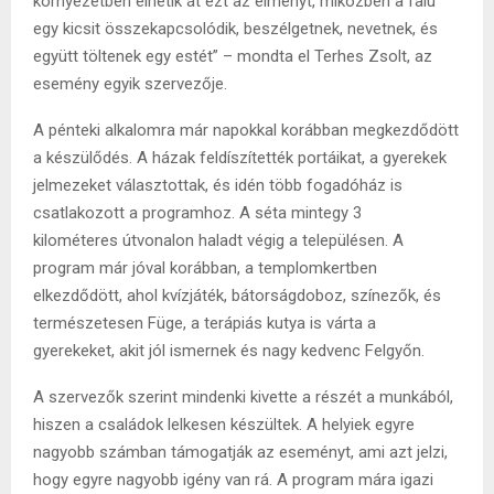
környezetben élhetik át ezt az élményt, miközben a falu
egy kicsit összekapcsolódik, beszélgetnek, nevetnek, és
együtt töltenek egy estét” – mondta el Terhes Zsolt, az
esemény egyik szervezője.
A pénteki alkalomra már napokkal korábban megkezdődött
a készülődés. A házak feldíszítették portáikat, a gyerekek
jelmezeket választottak, és idén több fogadóház is
csatlakozott a programhoz. A séta mintegy 3
kilométeres
útvonalon haladt végig a településen. A
program már jóval korábban, a templomkertben
elkezdődött, ahol kvízjáték, bátorságdoboz, színezők, és
természetesen Füge, a terápiás kutya is várta a
gyerekeket, akit jól ismernek és nagy kedvenc Felgyőn.
A szervezők szerint mindenki kivette a részét a munkából,
hiszen a családok lelkesen készültek. A helyiek egyre
nagyobb számban támogatják az eseményt, ami azt jelzi,
hogy egyre nagyobb igény van rá. A program mára igazi