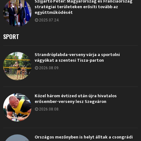
Szijjártó Péter: Magyarország és Franciaország
stratégiai területeken erősíti tovább az
együttműködését
2025.07.24.
SPORT
Strandröplabda-verseny várja a sportolni
vágyókat a szentesi Tisza-parton
2026.08.09.
Közel három évtized után újra hivatalos
erősember-verseny lesz Szegváron
2026.08.08.
Országos mezőnyben is helyt álltak a csongrádi