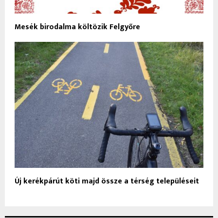
Mesék birodalma költözik Felgyőre
Új kerékpárút köti majd össze a térség településeit