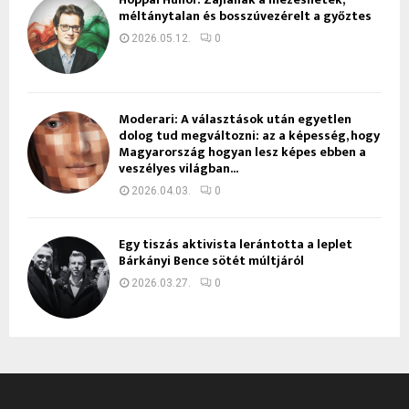
méltánytalan és bosszúvezérelt a győztes
2026.05.12.
0
Moderari: A választások után egyetlen
dolog tud megváltozni: az a képesség, hogy
Magyarország hogyan lesz képes ebben a
veszélyes világban...
2026.04.03.
0
Egy tiszás aktivista lerántotta a leplet
Bárkányi Bence sötét múltjáról
2026.03.27.
0