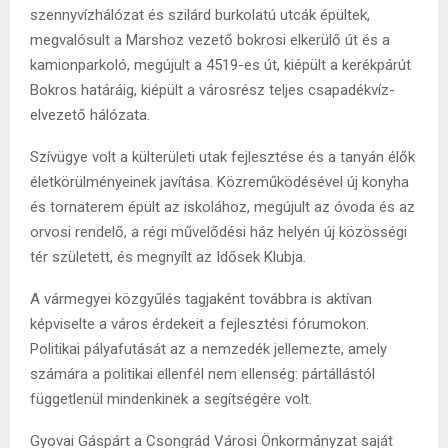
szennyvízhálózat és szilárd burkolatú utcák épültek,
megvalósult a Marshoz vezető bokrosi elkerülő út és a
kamionparkoló, megújult a 4519-es út, kiépült a kerékpárút
Bokros határáig, kiépült a városrész teljes csapadékvíz-
elvezető hálózata.
Szívügye volt a külterületi utak fejlesztése és a tanyán élők
életkörülményeinek javítása. Közreműködésével új konyha
és tornaterem épült az iskolához, megújult az óvoda és az
orvosi rendelő, a régi művelődési ház helyén új közösségi
tér született, és megnyílt az Idősek Klubja.
A vármegyei közgyűlés tagjaként továbbra is aktívan
képviselte a város érdekeit a fejlesztési fórumokon.
Politikai pályafutását az a nemzedék jellemezte, amely
számára a politikai ellenfél nem ellenség: pártállástól
függetlenül mindenkinek a segítségére volt.
Gyovai Gáspárt a Csongrád Városi Önkormányzat saját