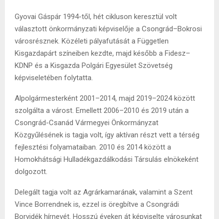
Gyovai Gáspár 1994-től, hét cikluson keresztül volt
választott önkormányzati képviselője a Csongrád–Bokrosi
városrésznek. Közéleti pályafutását a Független
Kisgazdapárt színeiben kezdte, majd később a Fidesz–
KDNP és a Kisgazda Polgári Egyesület Szövetség
képviseletében folytatta.
Alpolgármesterként 2001–2014, majd
2019–2024 között
szolgálta a várost. Emellett 2006–2010 és 2019 után a
Csongrád-Csanád Vármegyei Önkormányzat
Közgyűlésének is tagja volt, így aktívan részt vett a térség
fejlesztési folyamataiban. 2010 és 2014 között a
Homokhátsági Hulladékgazdálkodási Társulás elnökeként
dolgozott.
Delegált tagja volt az Agrárkamarának, valamint a Szent
Vince Borrendnek is, ezzel is öregbítve a Csongrádi
Borvidék hírnevét. Hosszú éveken át képviselte városunkat