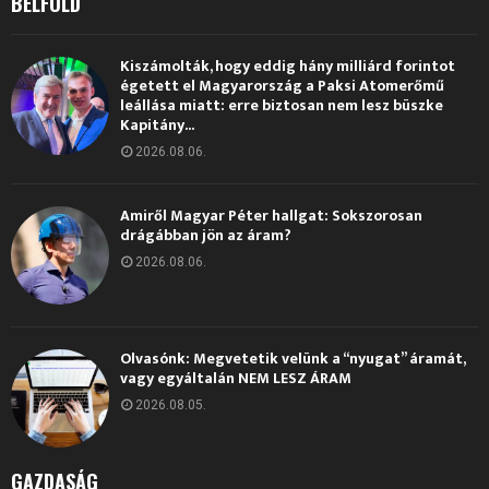
BELFÖLD
Kiszámolták, hogy eddig hány milliárd forintot
égetett el Magyarország a Paksi Atomerőmű
leállása miatt: erre biztosan nem lesz büszke
Kapitány...
2026.08.06.
Amiről Magyar Péter hallgat: Sokszorosan
drágábban jön az áram?
2026.08.06.
Olvasónk: Megvetetik velünk a “nyugat” áramát,
vagy egyáltalán NEM LESZ ÁRAM
2026.08.05.
GAZDASÁG