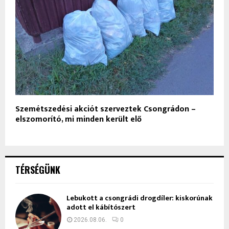
Szemétszedési akciót szerveztek Csongrádon –
elszomorító, mi minden került elő
TÉRSÉGÜNK
Lebukott a csongrádi drogdíler: kiskorúnak
adott el kábítószert
2026.08.06.
0