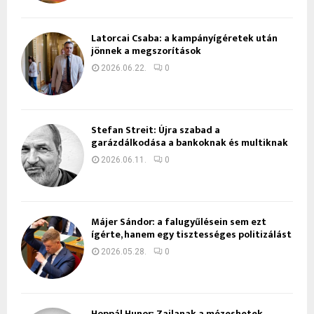
Latorcai Csaba: a kampányígéretek után
jönnek a megszorítások
2026.06.22.
0
Stefan Streit: Újra szabad a
garázdálkodása a bankoknak és multiknak
2026.06.11.
0
Májer Sándor: a falugyűlésein sem ezt
ígérte, hanem egy tisztességes politizálást
2026.05.28.
0
Hoppál Hunor: Zajlanak a mézeshetek,