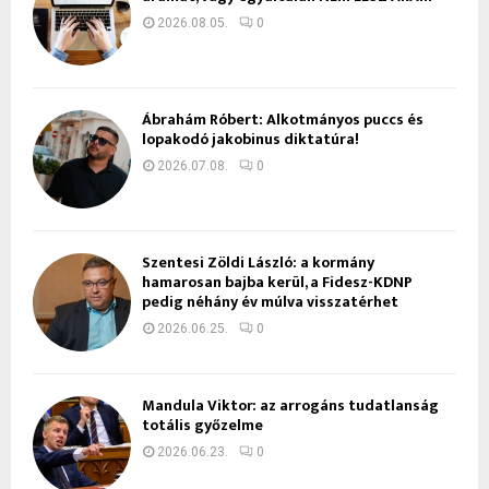
2026.08.05.
0
Ábrahám Róbert: Alkotmányos puccs és
lopakodó jakobinus diktatúra!
2026.07.08.
0
Szentesi Zöldi László: a kormány
hamarosan bajba kerül, a Fidesz-KDNP
pedig néhány év múlva visszatérhet
2026.06.25.
0
Mandula Viktor: az arrogáns tudatlanság
totális győzelme
2026.06.23.
0