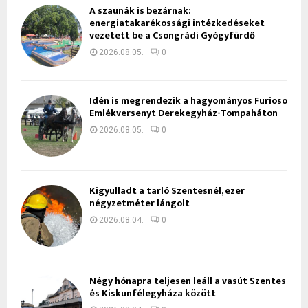
A szaunák is bezárnak:
energiatakarékossági intézkedéseket
vezetett be a Csongrádi Gyógyfürdő
2026.08.05.
0
Idén is megrendezik a hagyományos Furioso
Emlékversenyt Derekegyház-Tompaháton
2026.08.05.
0
Kigyulladt a tarló Szentesnél, ezer
négyzetméter lángolt
2026.08.04.
0
Négy hónapra teljesen leáll a vasút Szentes
és Kiskunfélegyháza között