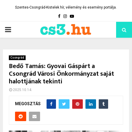
Szentes-Csongrád-Kistelek hír, vélemény és esemény portálja.
Facebook
Instagram
Youtube
PRIMARY
MENU
Csongrád
Bedő Tamás: Gyovai Gáspárt a
Csongrád Városi Önkormányzat saját
halottjának tekinti
2025.10.14.
MEGOSZTÁS