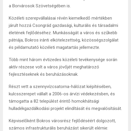
a Borvárosok Szövetségében is.
Közéleti szerepvállalásai révén kiemelkedő mértékben
járult hozzá Csongrád gazdasági, kulturális és társadalmi
életének fejlődéséhez. Munkásságát a város és szűkebb
pátriája, Bokros iránti elkötelezettség, közösségszolgálat
és példamutató közéleti magatartás jellemezte.
Több mint három évtizedes közéleti tevékenysége során
aktív részese volt a város jövőjét meghatározó
fejlesztéseknek és beruházásoknak.
Részt vett a szennyvízcsatorna-hálózat kiépítésében,
kulcsszerepet vállalt a 2006-os árvízi védekezésben, és
támogatta a 82 települést érintő homokhátsági
hulladékgazdálkodási projekt elindítását és megvalósítását.
Képviselőként Bokros városrész fejlődéséért dolgozott,
számos infrastrukturális beruházást sikerült elérnie: