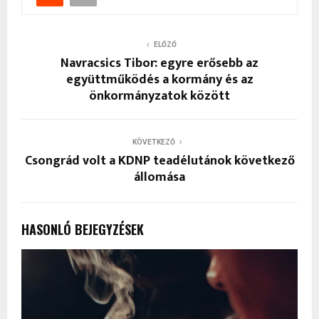
ELŐZŐ
Navracsics Tibor: egyre erősebb az
együttműködés a kormány és az
önkormányzatok között
KÖVETKEZŐ
Csongrád volt a KDNP teadélutánok következő
állomása
HASONLÓ BEJEGYZÉSEK