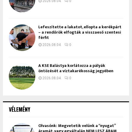
2026.08.04.
0
Lefeszítette a lakatot, ellopta a kerékpárt
– a rendőrök elfogták a visszaeső szentesi
férfit
2026.08.04.
0
A KSE Balástya korlátozza a pályák
öntözését a víztakarékosság jegyében
2026.08.04.
0
VÉLEMÉNY
Olvasónk: Megvetetik velünk a “nyugat”
áramát, vagy egyáltalán NEM LESZ ÁRAM