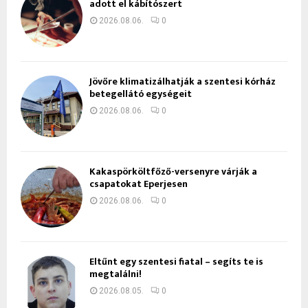
adott el kábítószert
2026.08.06.
0
Jövőre klimatizálhatják a szentesi kórház
betegellátó egységeit
2026.08.06.
0
Kakaspörköltfőző-versenyre várják a
csapatokat Eperjesen
2026.08.06.
0
Eltűnt egy szentesi fiatal – segíts te is
megtalálni!
2026.08.05.
0