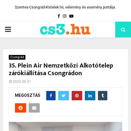
Szentes-Csongrád-Kistelek hír, vélemény és esemény portálja.
Facebook
Instagram
Youtube
PRIMARY
MENU
Csongrád
35. Plein Air Nemzetközi Alkotótelep
zárókiállítása Csongrádon
2025.08.31.
MEGOSZTÁS