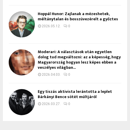
Hoppál Hunor: Zajlanak a mézeshetek,
méltánytalan és bosszúvezérelt a győztes
2026.05.12.
0
Moderari: A választások után egyetlen
dolog tud megváltozni: az a képesség, hogy
Magyarország hogyan lesz képes ebben a
veszélyes világban...
2026.04.03.
0
Egy tiszás aktivista lerántotta a leplet
Bárkányi Bence sötét múltjáról
2026.03.27.
0