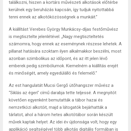
találkozni, hiszen a kortárs művészeti alkotások előtérbe
kerülnek egy beruházás kapcsán, így tudjuk nyitottabbá
tenni ennek az alkotóközösségnek a munkáit.”
A kiállítást Verebes György Munkácsy-díjas festőművész
is megtisztelte jelenlétével. „Nagy megtiszteltetés
számomra, hogy ennek az eseménynek részese lehetek. A
pillanat hatására szoktam ilyen alkalmakkor beszélni, most
azonban szimbolikus az időpont, és az itt jelen lévő
emberek pedig szimbólumok. Kiemelném a kiállítás erejét
és minőségét, amely egyedülálló és felemelő.”
Az est hangulatát Mucsi Gergő ütőhangszer művész a
“Siklás az égen” című darabja tette teljessé. A megnyitót
követően egyenként bemutatták a tábor hazai és
nemzetközi alkotóit, majd a látogatók bejárhatták a
tárlatot, ahol a három hetes alkotótábor során készült
művek kaptak helyet. Az idei év újdonsága volt, hogy egy
applikáció segítségével több alkotás digitális formában is