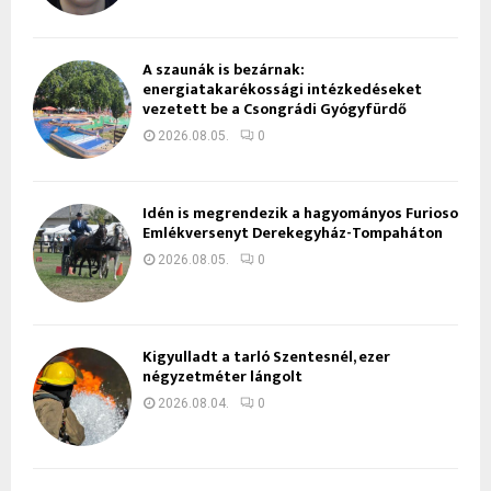
A szaunák is bezárnak:
energiatakarékossági intézkedéseket
vezetett be a Csongrádi Gyógyfürdő
2026.08.05.
0
Idén is megrendezik a hagyományos Furioso
Emlékversenyt Derekegyház-Tompaháton
2026.08.05.
0
Kigyulladt a tarló Szentesnél, ezer
négyzetméter lángolt
2026.08.04.
0