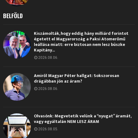
BELFÖLD
Kiszámolták, hogy eddig hány milliárd forintot
égetett el Magyarország a Paksi Atomerőmű
leállása miatt: erre biztosan nem lesz büszke
Kapitány...
2026.08.06.
Amiről Magyar Péter hallgat: Sokszorosan
drágábban jön az áram?
2026.08.06.
Olvasónk: Megvetetik velünk a “nyugat” áramát,
vagy egyáltalán NEM LESZ ÁRAM
2026.08.05.