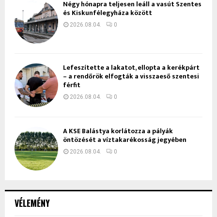
Négy hónapra teljesen leáll a vasút Szentes
és Kiskunfélegyháza között
2026.08.04.
0
Lefeszítette a lakatot, ellopta a kerékpárt
– a rendőrök elfogták a visszaeső szentesi
férfit
2026.08.04.
0
A KSE Balástya korlátozza a pályák
öntözését a víztakarékosság jegyében
2026.08.04.
0
VÉLEMÉNY