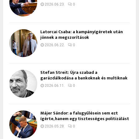
2026.06.23.
0
Latorcai Csaba: a kampányígéretek után
jönnek a megszorítások
2026.06.22.
0
Stefan Streit: Újra szabad a
garázdálkodása a bankoknak és multiknak
2026.06.11.
0
Májer Sándor: a falugyűlésein sem ezt
ígérte, hanem egy tisztességes politizálást
2026.05.28.
0