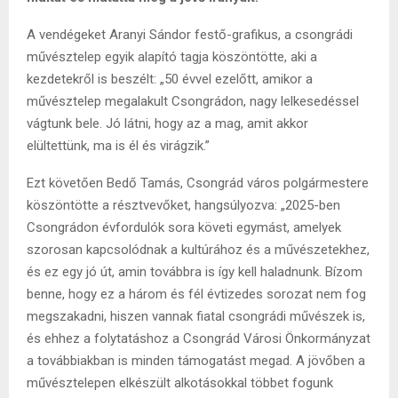
A vendégeket Aranyi Sándor festő-grafikus, a csongrádi
művésztelep egyik alapító tagja köszöntötte, aki a
kezdetekről is beszélt: „50 évvel ezelőtt, amikor a
művésztelep megalakult Csongrádon, nagy lelkesedéssel
vágtunk bele. Jó látni, hogy az a mag, amit akkor
elültettünk, ma is él és virágzik.”
Ezt követően Bedő Tamás, Csongrád város polgármestere
köszöntötte a résztvevőket, hangsúlyozva: „2025-ben
Csongrádon évfordulók sora követi egymást, amelyek
szorosan kapcsolódnak a kultúrához és a művészetekhez,
és ez egy jó út, amin továbbra is így kell haladnunk. Bízom
benne, hogy ez a három és fél évtizedes sorozat nem fog
megszakadni, hiszen vannak fiatal csongrádi művészek is,
és ehhez a folytatáshoz a Csongrád Városi Önkormányzat
a továbbiakban is minden támogatást megad. A jövőben a
művésztelepen elkészült alkotásokkal többet fogunk