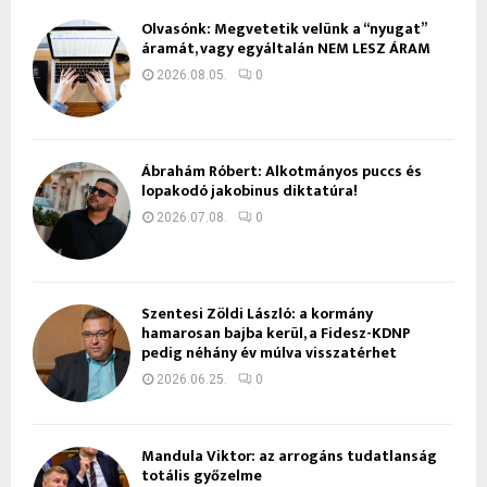
Olvasónk: Megvetetik velünk a “nyugat”
áramát, vagy egyáltalán NEM LESZ ÁRAM
2026.08.05.
0
Ábrahám Róbert: Alkotmányos puccs és
lopakodó jakobinus diktatúra!
2026.07.08.
0
Szentesi Zöldi László: a kormány
hamarosan bajba kerül, a Fidesz-KDNP
pedig néhány év múlva visszatérhet
2026.06.25.
0
Mandula Viktor: az arrogáns tudatlanság
totális győzelme