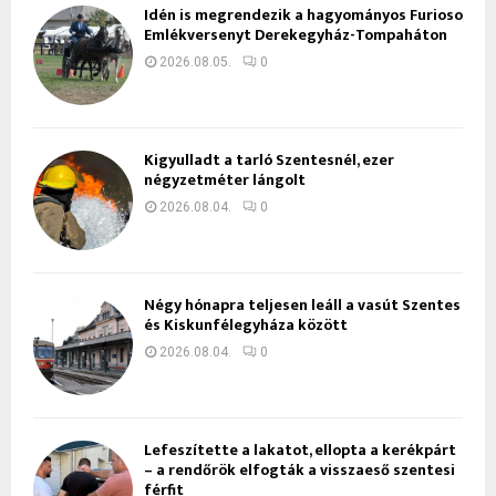
Idén is megrendezik a hagyományos Furioso
Emlékversenyt Derekegyház-Tompaháton
2026.08.05.
0
Kigyulladt a tarló Szentesnél, ezer
négyzetméter lángolt
2026.08.04.
0
Négy hónapra teljesen leáll a vasút Szentes
és Kiskunfélegyháza között
2026.08.04.
0
Lefeszítette a lakatot, ellopta a kerékpárt
– a rendőrök elfogták a visszaeső szentesi
férfit