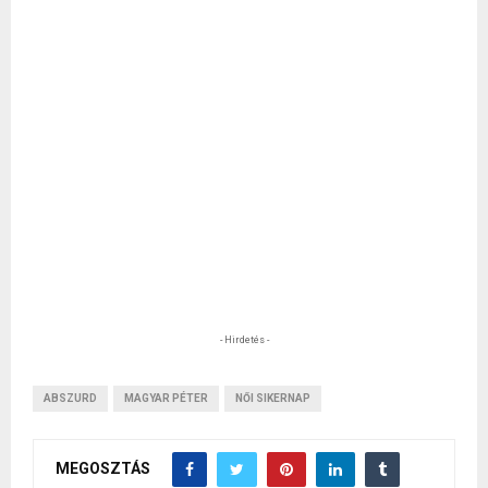
- Hirdetés -
ABSZURD
MAGYAR PÉTER
NŐI SIKERNAP
MEGOSZTÁS