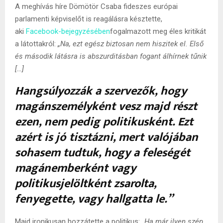
A meghívás híre Dömötör Csaba fideszes európai
parlamenti képviselőt is reagálásra késztette,
aki
Facebook-bejegyzésében
fogalmazott meg éles kritikát
a látottakról:
„Na, ezt egész biztosan nem hiszitek el. Első
és második látásra is abszurditásban fogant álhírnek tűnik
[…]
Hangsúlyozzák a szervezők, hogy
magánszemélyként vesz majd részt
ezen, nem pedig politikusként. Ezt
azért is jó tisztázni, mert valójában
sohasem tudtuk, hogy a feleségét
magánemberként vagy
politikusjelöltként zsarolta,
fenyegette, vagy hallgatta le.”
Majd ironikusan hozzátette a politikus:
„Ha már ilyen szép