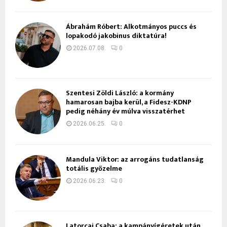
Ábrahám Róbert: Alkotmányos puccs és
lopakodó jakobinus diktatúra!
2026.07.08.
0
Szentesi Zöldi László: a kormány
hamarosan bajba kerül, a Fidesz-KDNP
pedig néhány év múlva visszatérhet
2026.06.25.
0
Mandula Viktor: az arrogáns tudatlanság
totális győzelme
2026.06.23.
0
Latorcai Csaba: a kampányígéretek után