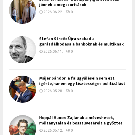
jönnek a megszorítások
2026.06.22.
0
Stefan Streit: Újra szabad a
garázdálkodása a bankoknak és multiknak
2026.06.11.
0
Májer Sándor: a falugyűlésein sem ezt
ígérte, hanem egy tisztességes politizálást
2026.05.28.
0
Hoppál Hunor: Zajlanak a mézeshetek,
méltánytalan és bosszúvezérelt a győztes
2026.05.12.
0