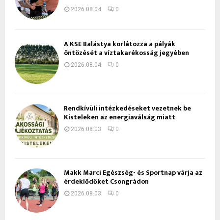
2026.08.04.
0
A KSE Balástya korlátozza a pályák
öntözését a víztakarékosság jegyében
2026.08.04.
0
Rendkívüli intézkedéseket vezetnek be
Kisteleken az energiaválság miatt
2026.08.03.
0
Makk Marci Egészség- és Sportnap várja az
érdeklődőket Csongrádon
2026.08.03.
0