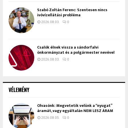
Szabó Zoltán Ferenc: Szentesen nincs
ivóvízellátási probléma
2026.08.03.
0
Csalók élnek vissza a sándorfalvi
önkormányzat és a polgármester nevével
2026.08.03.
0
VÉLEMÉNY
Olvasónk: Megvetetik velünk a “nyugat”
áramát, vagy egyáltalán NEM LESZ ÁRAM
2026.08.05.
0