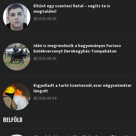
Eltűnt egy szentesi fiatal – segíts te is
megtalálni!
2026.08.05.
Idén is megrendezik a hagyományos Furioso
Emlékversenyt Derekegyház-Tompaháton
2026.08.05.
Kigyulladt a tarló Szentesnél, ezer négyzetméter
lángolt
2026.08.04.
BELFÖLD