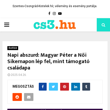
Szentes-Csongrád-Kistelek hír, vélemény és esemény portálja.
Facebook
Instagram
Youtube
PRIMARY
MENU
Belföld
Napi abszurd: Magyar Péter a Női
Sikernapon lép fel, mint támogató
családapa
2025.04.26.
MEGOSZTÁS