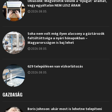
Olvasónk: Megvetetik velünk a “nyugat” áramát,
vagy egyáltalán NEM LESZ ÁRAM
2026.08.05.
Soha nem volt még ilyen alacsony a gáztározók
feltöltöttsége a nyári hónapokban –
Magyarországon is baj lehet
2026.08.05.
629 településen van vízkorlátozás
2026.08.05.
GAZDASÁG
Boris Johnson: akár most is lehetne telepíteni