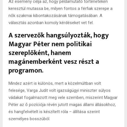
Az esemény célja az, hogy példamutató történeteken
keresztül mutassa be, milyen fontos a férfiak szerepe a
nők szakmai kibontakozásának támogatásában. A
választás azonban komoly kérdéseket vet fel.
A szervezők hangsúlyozták, hogy
Magyar Péter nem politikai
szereplőként, hanem
magánemberként vesz részt a
programon.
Mindez azért is különös, mert a közelmúltban volt
felesége, Varga Judit volt igazságügyi miniszter súlyos
vádakat fogalmazott meg vele szemben, miszerint Magyar
Péter az ő pozíciója révén jutott magas állami állásokhoz,
és hangfelvételt is készített róla – állítása szerint
személyes bosszúból.