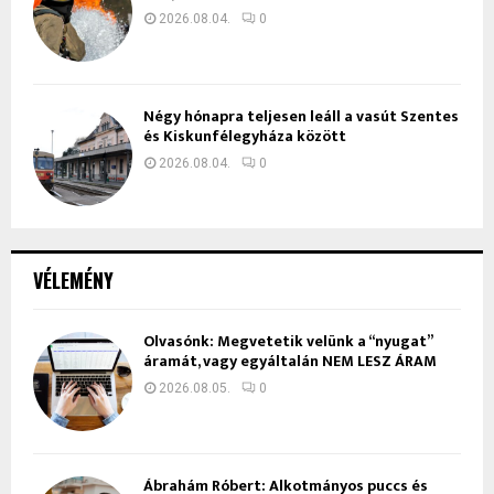
2026.08.04.
0
Négy hónapra teljesen leáll a vasút Szentes
és Kiskunfélegyháza között
2026.08.04.
0
VÉLEMÉNY
Olvasónk: Megvetetik velünk a “nyugat”
áramát, vagy egyáltalán NEM LESZ ÁRAM
2026.08.05.
0
Ábrahám Róbert: Alkotmányos puccs és