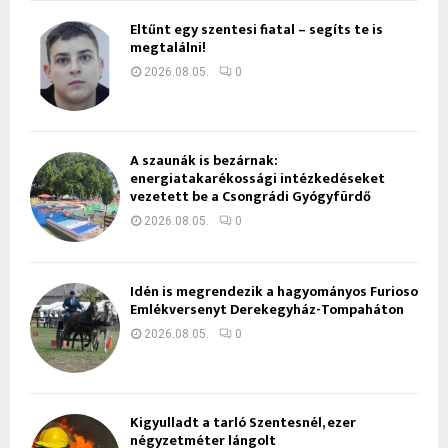
Eltűnt egy szentesi fiatal – segíts te is
megtalálni!
2026.08.05.
0
A szaunák is bezárnak:
energiatakarékossági intézkedéseket
vezetett be a Csongrádi Gyógyfürdő
2026.08.05.
0
Idén is megrendezik a hagyományos Furioso
Emlékversenyt Derekegyház-Tompaháton
2026.08.05.
0
Kigyulladt a tarló Szentesnél, ezer
négyzetméter lángolt