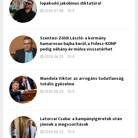
lopakodó jakobinus diktatúra!
2026.07.08.
0
Szentesi Zöldi László: a kormány
hamarosan bajba kerül, a Fidesz-KDNP
pedig néhány év múlva visszatérhet
2026.06.25.
0
Mandula Viktor: az arrogáns tudatlanság
totális győzelme
2026.06.23.
0
Latorcai Csaba: a kampányígéretek után
jönnek a megszorítások
2026.06.22.
0