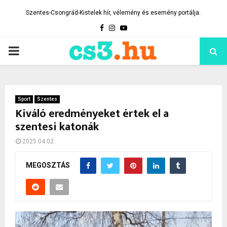
Szentes-Csongrád-Kistelek hír, vélemény és esemény portálja.
Facebook
Instagram
Youtube
PRIMARY
MENU
Sport
Szentes
Kiváló eredményeket értek el a
szentesi katonák
2025.04.02.
MEGOSZTÁS