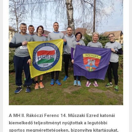
A MH II. Rákóczi Ferenc 14. Műszaki Ezred katonái
kiemelkedő teljesítményt nyújtottak a legutóbbi
sportos megmérettetéseken, bizonyítva kitartásukat,