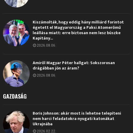
Kiszámolták, hogy eddig hány milliárd forintot
égetett el Magyarország a Paksi Atomerőmű
leállása miatt: erre biztosan nem lesz büszke
Kapitány...
2026.08.06.
Amiről Magyar Péter hallgat: Sokszorosan
drágábban jön az áram?
2026.08.06.
GAZDASÁG
Boris Johnson: akár most is lehetne telepíteni
nem harci feladatokra nyugati katonákat
Ukrajnába
2026.02.22.