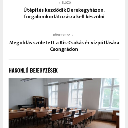
ELŐZŐ
Útépítés kezdődik Derekegyházon,
forgalomkorlátozásra kell készülni
KÖVETKEZŐ
Megoldás született a Kis-Csukás ér vízpótlására
Csongrádon
HASONLÓ BEJEGYZÉSEK