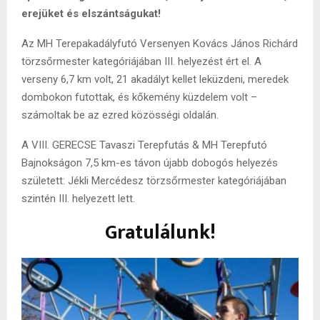
erejüket és elszántságukat!
Az MH Terepakadályfutó Versenyen Kovács János Richárd
törzsőrmester kategóriájában III. helyezést ért el. A
verseny 6,7 km volt, 21 akadályt kellet leküzdeni, meredek
dombokon futottak, és kőkemény küzdelem volt –
számoltak be az ezred közösségi oldalán.
A VIII. GERECSE Tavaszi Terepfutás & MH Terepfutó
Bajnokságon 7,5 km-es távon újabb dobogós helyezés
született: Jékli Mercédesz törzsőrmester kategóriájában
szintén III. helyezett lett.
Gratulálunk!