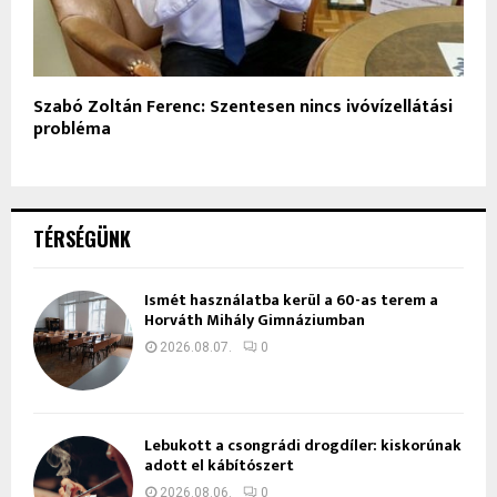
Szabó Zoltán Ferenc: Szentesen nincs ivóvízellátási
probléma
TÉRSÉGÜNK
Ismét használatba kerül a 60-as terem a
Horváth Mihály Gimnáziumban
2026.08.07.
0
Lebukott a csongrádi drogdíler: kiskorúnak
adott el kábítószert
2026.08.06.
0