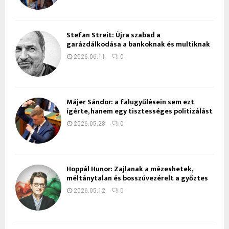
Stefan Streit: Újra szabad a
garázdálkodása a bankoknak és multiknak
2026.06.11.
0
Májer Sándor: a falugyűlésein sem ezt
ígérte, hanem egy tisztességes politizálást
2026.05.28.
0
Hoppál Hunor: Zajlanak a mézeshetek,
méltánytalan és bosszúvezérelt a győztes
2026.05.12.
0