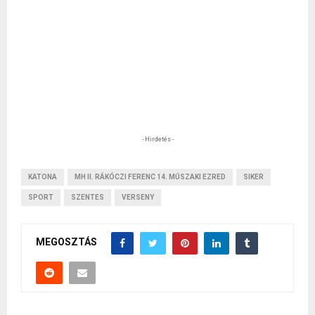
- Hirdetés -
KATONA
MH II. RÁKÓCZI FERENC 14. MŰSZAKI EZRED
SIKER
SPORT
SZENTES
VERSENY
MEGOSZTÁS