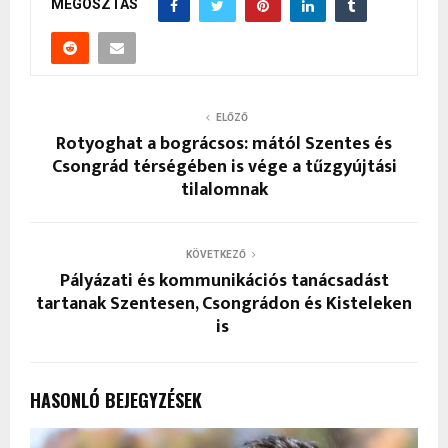
MEGOSZTÁS
ELŐZŐ
Rotyoghat a bográcsos: mától Szentes és
Csongrád térségében is vége a tűzgyújtási
tilalomnak
KÖVETKEZŐ
Pályázati és kommunikációs tanácsadást
tartanak Szentesen, Csongrádon és Kisteleken
is
HASONLÓ BEJEGYZÉSEK