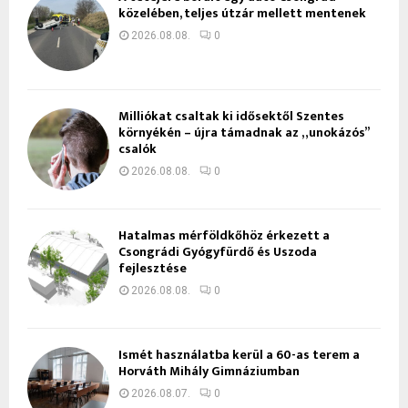
közelében, teljes útzár mellett mentenek
2026.08.08.
0
Milliókat csaltak ki idősektől Szentes
környékén – újra támadnak az „unokázós”
csalók
2026.08.08.
0
Hatalmas mérföldkőhöz érkezett a
Csongrádi Gyógyfürdő és Uszoda
fejlesztése
2026.08.08.
0
Ismét használatba kerül a 60-as terem a
Horváth Mihály Gimnáziumban
2026.08.07.
0