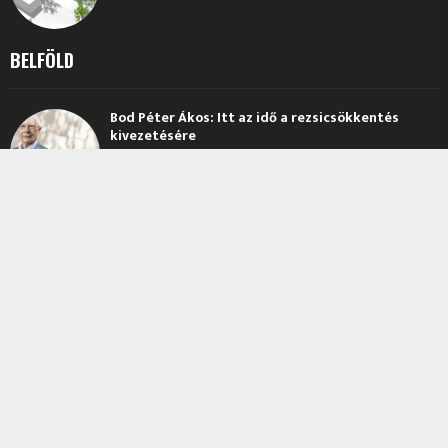
BELFÖLD
Bod Péter Ákos: Itt az idő a rezsicsökkentés
kivezetésére
2026.08.07.
Kiszámolták, hogy eddig hány milliárd forintot
égetett el Magyarország a Paksi Atomerőmű
leállása miatt: erre biztosan nem lesz büszke
Kapitány...
2026.08.06.
Amiről Magyar Péter hallgat: Sokszorosan
drágábban jön az áram?
2026.08.06.