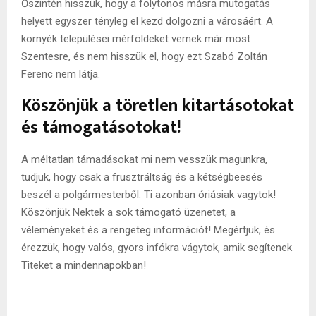
Őszintén hisszük, hogy a folytonos másra mutogatás
helyett egyszer tényleg el kezd dolgozni a városáért. A
környék települései mérföldeket vernek már most
Szentesre, és nem hisszük el, hogy ezt Szabó Zoltán
Ferenc nem látja.
Köszönjük a töretlen kitartásotokat
és támogatásotokat!
A méltatlan támadásokat mi nem vesszük magunkra,
tudjuk, hogy csak a frusztráltság és a kétségbeesés
beszél a polgármesterből. Ti azonban óriásiak vagytok!
Köszönjük Nektek a sok támogató üzenetet, a
véleményeket és a rengeteg információt! Megértjük, és
érezzük, hogy valós, gyors infókra vágytok, amik segítenek
Titeket a mindennapokban!