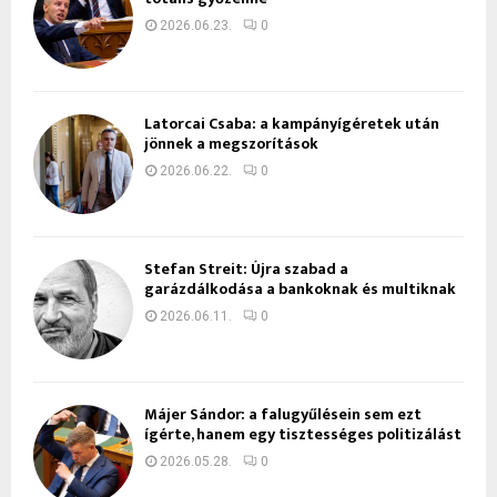
2026.06.23.
0
Latorcai Csaba: a kampányígéretek után
jönnek a megszorítások
2026.06.22.
0
Stefan Streit: Újra szabad a
garázdálkodása a bankoknak és multiknak
2026.06.11.
0
Májer Sándor: a falugyűlésein sem ezt
ígérte, hanem egy tisztességes politizálást
2026.05.28.
0