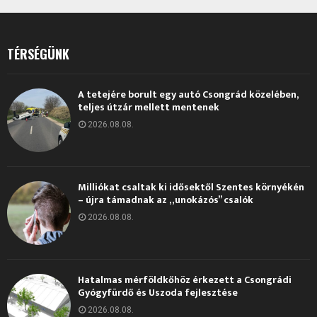
TÉRSÉGÜNK
A tetejére borult egy autó Csongrád közelében,
teljes útzár mellett mentenek
2026.08.08.
Milliókat csaltak ki idősektől Szentes környékén
– újra támadnak az „unokázós” csalók
2026.08.08.
Hatalmas mérföldkőhöz érkezett a Csongrádi
Gyógyfürdő és Uszoda fejlesztése
2026.08.08.