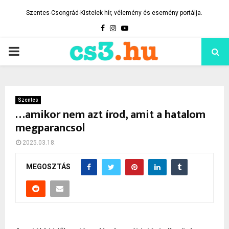
Szentes-Csongrád-Kistelek hír, vélemény és esemény portálja.
Facebook
Instagram
Youtube
PRIMARY
MENU
Szentes
…amikor nem azt írod, amit a hatalom
megparancsol
2025.03.18.
MEGOSZTÁS