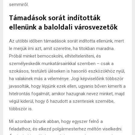
semmiről.
Támadások sorát indították
ellenünk a baloldali városvezetők
Az utóbbi időben támadások sorát indította ellenünk, mert
le merjük írni azt, amit szeretne, ha titokban maradna.
Próbál minket bemocskolni, elhitelteleníteni, és
személyeskedik munkatársainkkal szemben – csak a
szokásos, testületi üléseken is hasonló eszközökhöz nyúl,
ha valakinek más a véleménye. Jogi képviselőink többször
javasolták, hogy lépjünk ezek ellen, ugyanis bőven kimeríti a
hitelrontás fogalmát, amikor hazugnak nevez minket, majd
végül kiderül, hogy ő hazudott a szentesiek szemébe,
többször is.
Mi azonban bízunk abban, hogy egyszer felnő a
feladathoz, és elkezd polgármesterhez méltón viselkedni.