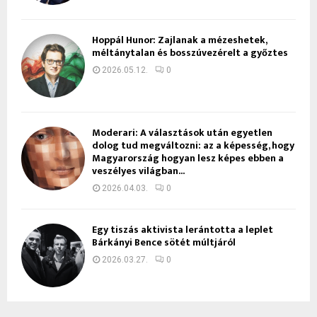
Hoppál Hunor: Zajlanak a mézeshetek,
méltánytalan és bosszúvezérelt a győztes
2026.05.12.
0
Moderari: A választások után egyetlen
dolog tud megváltozni: az a képesség, hogy
Magyarország hogyan lesz képes ebben a
veszélyes világban...
2026.04.03.
0
Egy tiszás aktivista lerántotta a leplet
Bárkányi Bence sötét múltjáról
2026.03.27.
0