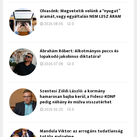
Olvasónk: Megvetetik velünk a “nyugat”
áramát, vagy egyáltalán NEM LESZ ÁRAM
2026.08.05.
0
Ábrahám Róbert: Alkotmányos puccs és
lopakodó jakobinus diktatúra!
2026.07.08.
0
Szentesi Zöldi László: a kormány
hamarosan bajba kerül, a Fidesz-KDNP
pedig néhány év múlva visszatérhet
2026.06.25.
0
Mandula Viktor: az arrogáns tudatlanság
totális győzelme