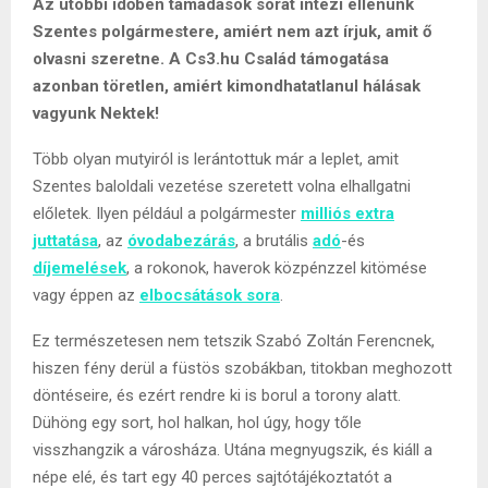
Az utóbbi időben támadások sorát intézi ellenünk
Szentes polgármestere, amiért nem azt írjuk, amit ő
olvasni szeretne. A Cs3.hu Család támogatása
azonban töretlen, amiért kimondhatatlanul hálásak
vagyunk Nektek!
Több olyan mutyiról is lerántottuk már a leplet, amit
Szentes baloldali vezetése szeretett volna elhallgatni
előletek. Ilyen például a polgármester
milliós extra
juttatása
, az
óvodabezárás
, a brutális
adó
-és
díjemelések
, a rokonok, haverok közpénzzel kitömése
vagy éppen az
elbocsátások sora
.
Ez természetesen nem tetszik Szabó Zoltán Ferencnek,
hiszen fény derül a füstös szobákban, titokban meghozott
döntéseire, és ezért rendre ki is borul a torony alatt.
Dühöng egy sort, hol halkan, hol úgy, hogy tőle
visszhangzik a városháza. Utána megnyugszik, és kiáll a
népe elé, és tart egy 40 perces sajtótájékoztatót a