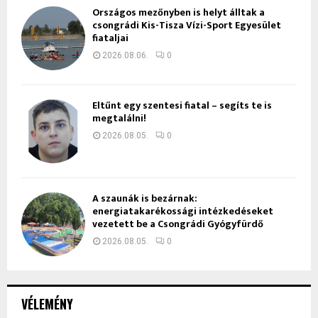
Országos mezőnyben is helyt álltak a
csongrádi Kis-Tisza Vízi-Sport Egyesület
fiataljai
2026.08.06.
0
Eltűnt egy szentesi fiatal – segíts te is
megtalálni!
2026.08.05.
0
A szaunák is bezárnak:
energiatakarékossági intézkedéseket
vezetett be a Csongrádi Gyógyfürdő
2026.08.05.
0
VÉLEMÉNY