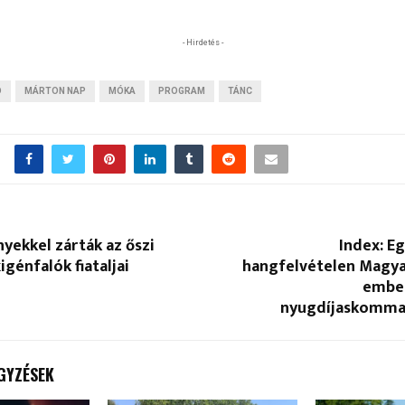
- Hirdetés -
D
MÁRTON NAP
MÓKA
PROGRAM
TÁNC
ekkel zárták az őszi
Index: Eg
génfalók fiataljai
hangfelvételen Magya
ember
nyugdíjaskomma
GYZÉSEK