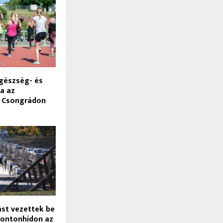
gészség- és
a az
t Csongrádon
ást vezettek be
pontonhídon az