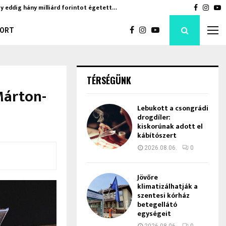
y eddig hány milliárd forintot égetett…
Jövőre k
Faceboo
Inst
Y
ORT
TÉRSÉGÜNK
Márton-
Lebukott a csongrádi
drogdíler:
kiskorúnak adott el
kábítószert
2026.08.06.
0
Jövőre
klimatizálhatják a
szentesi kórház
betegellátó
egységeit