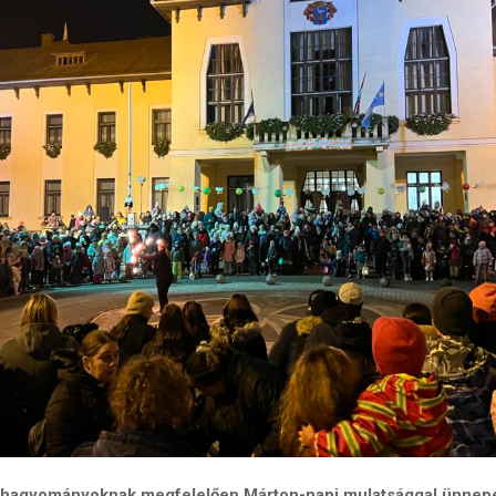
a hagyományoknak megfelelően Márton-napi mulatsággal ünnepe