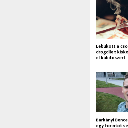
Lebukott a cso
drogdíler: kis
el kábítószert
Bárkányi Bence 
egy forintot s