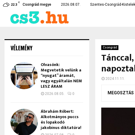
C
karékossági intézkedéseket vezetett…
Lebukott a csongrádi drog
Csongrád megye
2026.08.07.
Szentes-Csongrád-Kistelek
22.3
VÉLEMÉNY
Csongrád
Tánccal,
Olvasónk:
napozta
Megvetetik velünk a
“nyugat” áramát,
2024.11.11.
vagy egyáltalán NEM
LESZ ÁRAM
MEGOSZTÁS
2026.08.05.
0
Ábrahám Róbert:
Alkotmányos puccs
és lopakodó
jakobinus diktatúra!