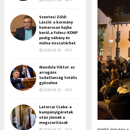
2026.07.08.
0
Szentesi Zöldi
László: a kormány
hamarosan bajba
kerül, a Fidesz-KDNP
pedig néhány év
múlva visszatérhet
2026.06.25.
0
Mandula Viktor: az
arrogáns
tudatlanság totális
győzelme
2026.06.23.
0
Latorcai Csaba: a
kampányígéretek
után jönnek a
megszorítások
Hétfő délután 
2026.06.22.
0