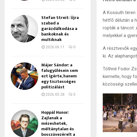
A Kossuth téren 
Stefan Streit: Újra
hétfő délután a
szabad a
garázdálkodása a
ropták a táncot
bankoknak és
melyekkel a gyer
multiknak
2026.06.11.
0
A résztvevők egy
ki. Az alaphangot
Májer Sándor: a
Tóthné Fodor Zs
falugyűlésein sem
ezt ígérte, hanem
kiemelte, hogy f
egy tisztességes
közösségi szelle
politizálást
2026.05.28.
0
Hoppál Hunor:
Zajlanak a
mézeshetek,
méltánytalan és
bosszúvezérelt a