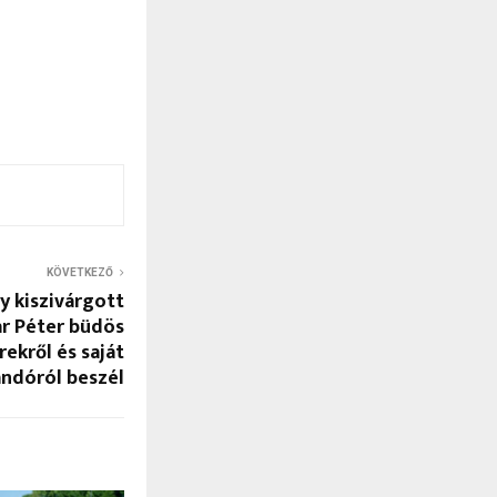
KÖVETKEZŐ
y kiszivárgott
r Péter büdös
ekről és saját
ndóról beszél