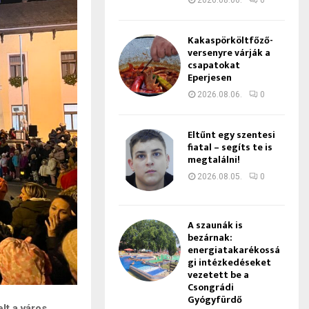
2026.08.06.
0
Kakaspörköltfőző-
versenyre várják a
csapatokat
Eperjesen
2026.08.06.
0
Eltűnt egy szentesi
fiatal – segíts te is
megtalálni!
2026.08.05.
0
A szaunák is
bezárnak:
energiatakarékossá
gi intézkedéseket
vezetett be a
Csongrádi
Gyógyfürdő
lt a város.