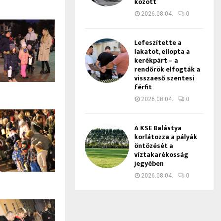
között
2026.08.04.
0
Lefeszítette a
lakatot, ellopta a
kerékpárt – a
rendőrök elfogták a
visszaeső szentesi
férfit
2026.08.04.
0
A KSE Balástya
korlátozza a pályák
öntözését a
víztakarékosság
jegyében
2026.08.04.
0