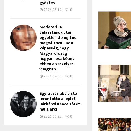
győztes
2026.05.12.
0
Moderari: A
választások után
egyetlen dolog tud
megváltozni: az a
képesség, hogy
Magyarország
hogyan lesz képes
ebben a veszélyes
világban...
2026.04.03.
0
Egy tiszás aktivista
lerántotta a leplet
Bárkányi Bence sötét
múltjáról
2026.03.27.
0