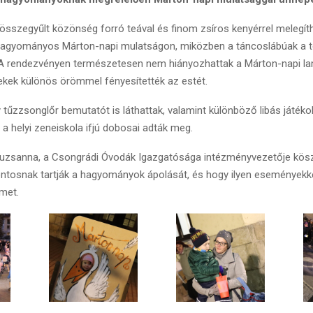
összegyűlt közönség forró teával és finom zsíros kenyérrel melegí
 hagyományos Márton-napi mulatságon, miközben a táncoslábúak a 
. A rendezvényen természetesen nem hiányozhattak a Márton-napi l
ekek különös örömmel fényesítették az estét.
 tűzzsonglőr bemutatót is láthattak, valamint különböző libás játéko
 a helyi zeneiskola ifjú dobosai adták meg.
uzsanna, a Csongrádi Óvodák Igazgatósága intézményvezetője kös
ontosnak tartják a hagyományok ápolását, és hogy ilyen eseményekke
met.