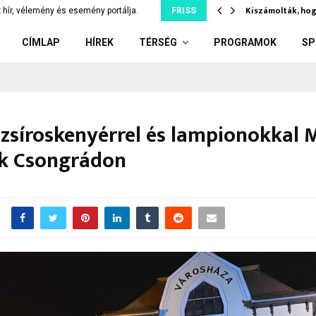
díler: kiskorúnak adott el…
Kiszámolták, hog
 hír, vélemény és esemény portálja.
FRISS
CÍMLAP
HÍREK
TÉRSÉG
PROGRAMOK
SP
 zsíroskenyérrel és lampionokkal 
k Csongrádon