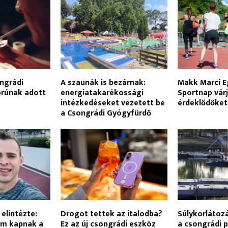
ngrádi
A szaunák is bezárnak:
Makk Marci E
korúnak adott
energiatakarékossági
Sportnap várj
intézkedéseket vezetett be
érdeklődőke
a Csongrádi Gyógyfürdő
elintézte:
Drogot tettek az italodba?
Súlykorlátoz
em kapnak a
Ez az új csongrádi eszköz
a csongrádi 