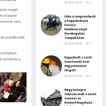
2026.08.05.
0
thette magát
tér közepén
Idén is megrendezik
a hagyományos
ampionok sem,
Furioso
Emlékversenyt
Derekegyház-
Tompaháton
kat próbálhattak
2026.08.05.
0
zöntőjében
Kigyulladt a tarló
l erősítsék a
Szentesnél, ezer
négyzetméter
lángolt
2026.08.04.
0
Négy hónapra
teljesen leáll a vasút
Szentes és
Kiskunfélegyháza