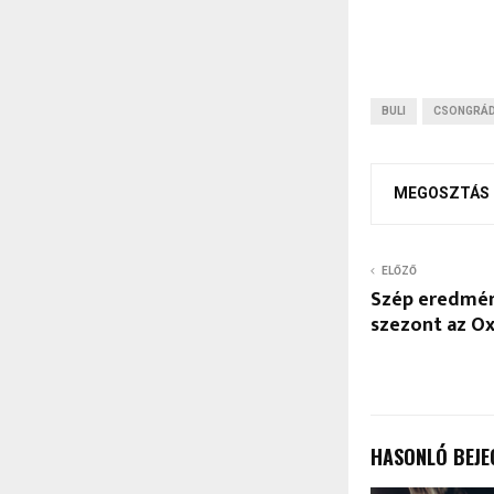
BULI
CSONGRÁ
MEGOSZTÁS
ELŐZŐ
Szép eredmény
szezont az Oxi
HASONLÓ BEJE