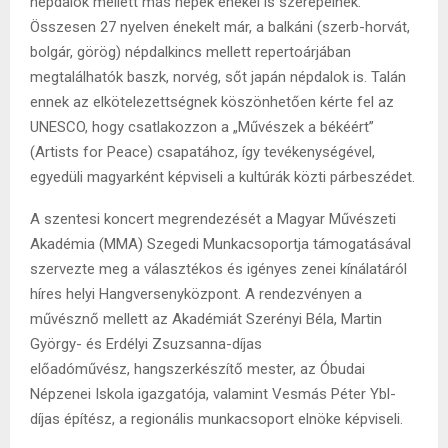
népdalok mellett más népek énekei is szerepelnek.
Összesen 27 nyelven énekelt már, a balkáni (szerb-horvát,
bolgár, görög) népdalkincs mellett repertoárjában
megtalálhatók baszk, norvég, sőt japán népdalok is. Talán
ennek az elkötelezettségnek köszönhetően kérte fel az
UNESCO, hogy csatlakozzon a „Művészek a békéért”
(Artists for Peace) csapatához, így tevékenységével,
egyedüli magyarként képviseli a kultúrák közti párbeszédet.
A szentesi koncert megrendezését a Magyar Művészeti
Akadémia (MMA) Szegedi Munkacsoportja támogatásával
szervezte meg a választékos és igényes zenei kínálatáról
híres helyi Hangversenyközpont. A rendezvényen a
művésznő mellett az Akadémiát Szerényi Béla, Martin
György- és Erdélyi Zsuzsanna-díjas
előadóművész, hangszerkészítő mester, az Óbudai
Népzenei Iskola igazgatója, valamint Vesmás Péter Ybl-
díjas építész, a regionális munkacsoport elnöke képviseli.