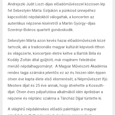
Andrejszki Judit Liszt-díjas előadóművésszel közösen lép
fel Sebestyén Márta. Estjükön a pünkösd ünnepéhez
kapcsolódó népdalokból válogattak, a koncerten az
autentikus népzenei kíséretről a Martin György–díjas
Szerényi-Bokros quartett gondoskodik.
Sebestyén Márta azon kevés hazai előadóművészek közé
tartozik, aki a tradicionális magyar kultúrát képviseli itthon
és világszerte, koncertjein életre keltve a Bartók Béla és
Kodály Zoltán által gyűjtött, már majdnem feledésbe
merülő népdalhagyományt. A Magyar Művészeti Akadémia
rendes tagja számára jelentős ez az év, hiszen idén éppen
ötven éve kapta élete első elismerését, a Népművészet Ifjú
Mestere díjat és 25 éve annak, hogy átvehette a Kossuth-
díjat. Ötven éves pályafutása alkalmából idén áprilisban a
népzene és néptánc szakma a Táncház Díjjal tüntette ki.
A világhírű népdalénekes előadói palettáján a magyar