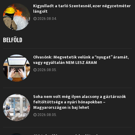
Kigyulladt a tarló Szentesnél, ezer négyzetméter
lángolt
2026.08.04.
BELFÖLD
Olvasónk: Megvetetik velünk a “nyugat” áramát,
vagy egyáltalán NEM LESZ ÁRAM
2026.08.05.
Soha nem volt még ilyen alacsony a gáztározók
feltöltöttsége a nyári hónapokban –
Magyarországon is baj lehet
2026.08.05.