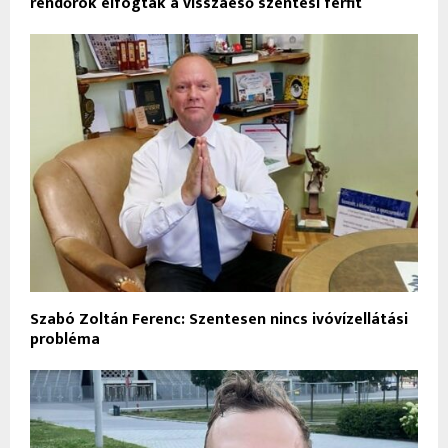
rendőrök elfogták a visszaeső szentesi férfit
Szabó Zoltán Ferenc: Szentesen nincs ivóvízellátási
probléma