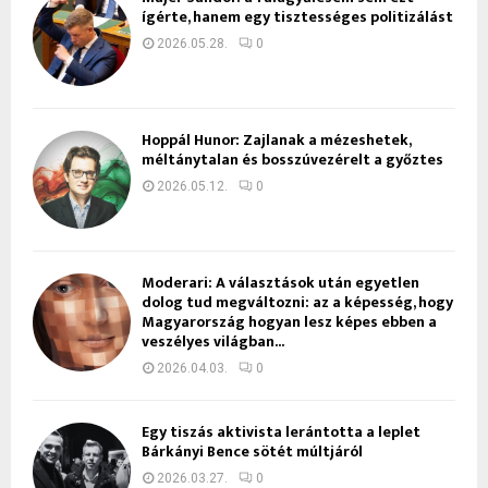
ígérte, hanem egy tisztességes politizálást
2026.05.28.
0
Hoppál Hunor: Zajlanak a mézeshetek,
méltánytalan és bosszúvezérelt a győztes
2026.05.12.
0
Moderari: A választások után egyetlen
dolog tud megváltozni: az a képesség, hogy
Magyarország hogyan lesz képes ebben a
veszélyes világban...
2026.04.03.
0
Egy tiszás aktivista lerántotta a leplet
Bárkányi Bence sötét múltjáról
2026.03.27.
0