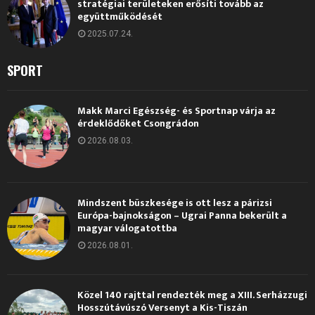
stratégiai területeken erősíti tovább az
együttműködését
2025.07.24.
SPORT
Makk Marci Egészség- és Sportnap várja az
érdeklődőket Csongrádon
2026.08.03.
Mindszent büszkesége is ott lesz a párizsi
Európa-bajnokságon – Ugrai Panna bekerült a
magyar válogatottba
2026.08.01.
Közel 140 rajttal rendezték meg a XIII. Serházzugi
Hosszútávúszó Versenyt a Kis-Tiszán