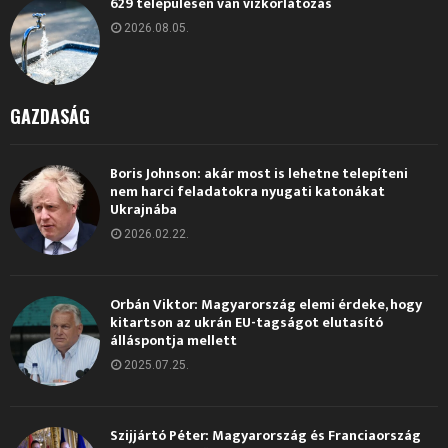
629 településen van vízkorlátozás
2026.08.05.
GAZDASÁG
Boris Johnson: akár most is lehetne telepíteni
nem harci feladatokra nyugati katonákat
Ukrajnába
2026.02.22.
Orbán Viktor: Magyarország elemi érdeke, hogy
kitartson az ukrán EU-tagságot elutasító
álláspontja mellett
2025.07.25.
Szijjártó Péter: Magyarország és Franciaország