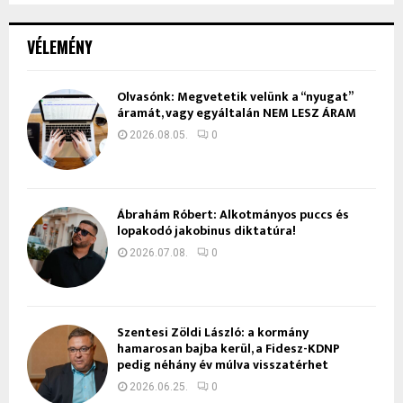
VÉLEMÉNY
Olvasónk: Megvetetik velünk a “nyugat”
áramát, vagy egyáltalán NEM LESZ ÁRAM
2026.08.05.
0
Ábrahám Róbert: Alkotmányos puccs és
lopakodó jakobinus diktatúra!
2026.07.08.
0
Szentesi Zöldi László: a kormány
hamarosan bajba kerül, a Fidesz-KDNP
pedig néhány év múlva visszatérhet
2026.06.25.
0