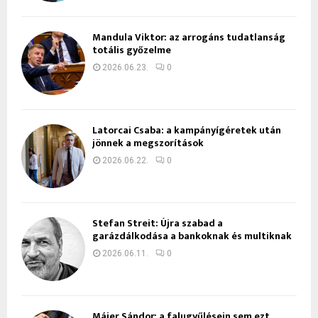
Mandula Viktor: az arrogáns tudatlanság
totális győzelme
2026.06.23.
0
Latorcai Csaba: a kampányígéretek után
jönnek a megszorítások
2026.06.22.
0
Stefan Streit: Újra szabad a
garázdálkodása a bankoknak és multiknak
2026.06.11.
0
Májer Sándor: a falugyűlésein sem ezt