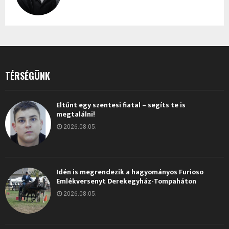
TÉRSÉGÜNK
Eltűnt egy szentesi fiatal – segíts te is
megtalálni!
2026.08.05.
Idén is megrendezik a hagyományos Furioso
Emlékversenyt Derekegyház-Tompaháton
2026.08.05.