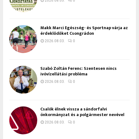
2026.08.03.
0
Makk Marci Egészség- és Sportnap várja az
érdeklődőket Csongrádon
2026.08.03.
0
Szabó Zoltán Ferenc: Szentesen nincs
ivóvízellátási probléma
2026.08.03.
0
Csalók élnek vissza a sándorfalvi
önkormányzat és a polgármester nevével
2026.08.03.
0