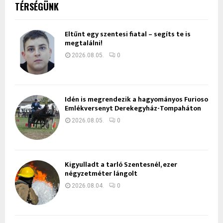
TÉRSÉGÜNK
Eltűnt egy szentesi fiatal – segíts te is
megtalálni!
2026.08.05.
0
Idén is megrendezik a hagyományos Furioso
Emlékversenyt Derekegyház-Tompaháton
2026.08.05.
0
Kigyulladt a tarló Szentesnél, ezer
négyzetméter lángolt
2026.08.04.
0