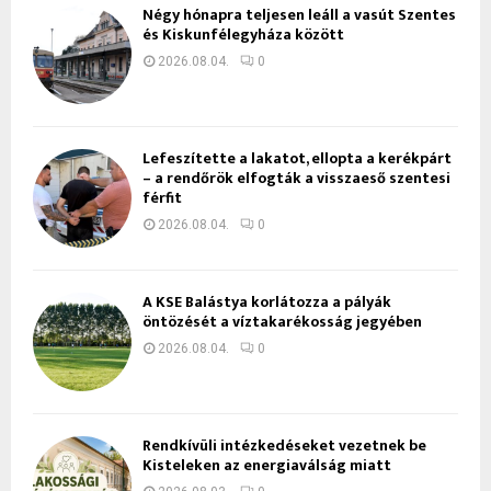
Négy hónapra teljesen leáll a vasút Szentes
és Kiskunfélegyháza között
2026.08.04.
0
Lefeszítette a lakatot, ellopta a kerékpárt
– a rendőrök elfogták a visszaeső szentesi
férfit
2026.08.04.
0
A KSE Balástya korlátozza a pályák
öntözését a víztakarékosság jegyében
2026.08.04.
0
Rendkívüli intézkedéseket vezetnek be
Kisteleken az energiaválság miatt