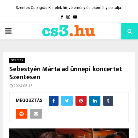
Szentes-Csongrád-Kistelek hír, vélemény és esemény portálja.
Facebook
Instagram
Youtube
PRIMARY
MENU
Szentes
Sebestyén Márta ad ünnepi koncertet
Szentesen
2024.05.15.
MEGOSZTÁS