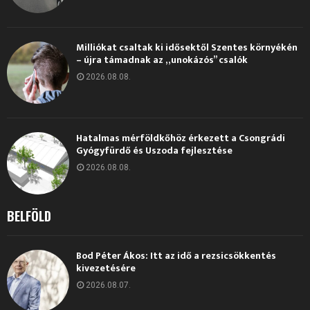
Milliókat csaltak ki idősektől Szentes környékén
– újra támadnak az „unokázós” csalók
2026.08.08.
Hatalmas mérföldkőhöz érkezett a Csongrádi
Gyógyfürdő és Uszoda fejlesztése
2026.08.08.
BELFÖLD
Bod Péter Ákos: Itt az idő a rezsicsökkentés
kivezetésére
2026.08.07.