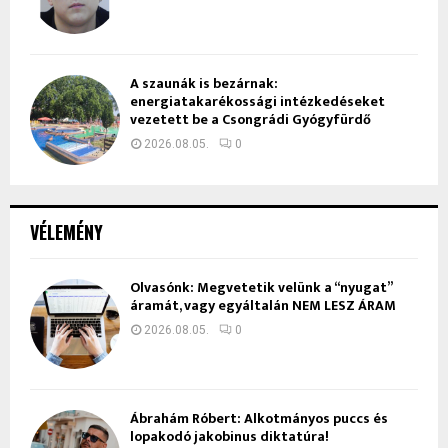
A szaunák is bezárnak:
energiatakarékossági intézkedéseket
vezetett be a Csongrádi Gyógyfürdő
2026.08.05.
0
VÉLEMÉNY
Olvasónk: Megvetetik velünk a “nyugat”
áramát, vagy egyáltalán NEM LESZ ÁRAM
2026.08.05.
0
Ábrahám Róbert: Alkotmányos puccs és
lopakodó jakobinus diktatúra!