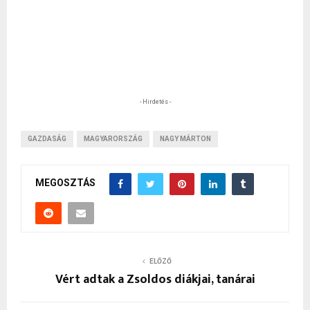
- Hirdetés -
GAZDASÁG
MAGYARORSZÁG
NAGY MÁRTON
MEGOSZTÁS
ELŐZŐ
Vért adtak a Zsoldos diákjai, tanárai