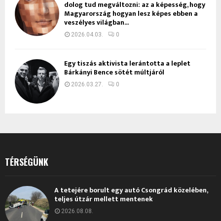
dolog tud megváltozni: az a képesség, hogy
Magyarország hogyan lesz képes ebben a
veszélyes világban...
2026.04.03.
0
Egy tiszás aktivista lerántotta a leplet
Bárkányi Bence sötét múltjáról
2026.03.27.
0
TÉRSÉGÜNK
A tetejére borult egy autó Csongrád közelében,
teljes útzár mellett mentenek
2026.08.08.