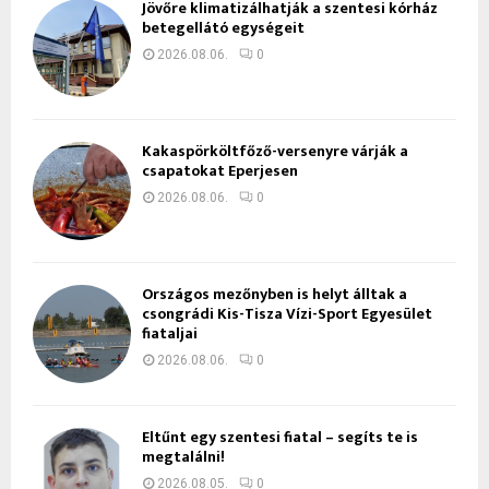
Jövőre klimatizálhatják a szentesi kórház
betegellátó egységeit
2026.08.06.
0
Kakaspörköltfőző-versenyre várják a
csapatokat Eperjesen
2026.08.06.
0
Országos mezőnyben is helyt álltak a
csongrádi Kis-Tisza Vízi-Sport Egyesület
fiataljai
2026.08.06.
0
Eltűnt egy szentesi fiatal – segíts te is
megtalálni!
2026.08.05.
0