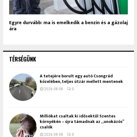
Egyre durvább: ma is emelkedik a benzin és a gázolaj
ára
TÉRSÉGÜNK
A tetejére borult egy autó Csongrád
közelében, teljes útzár mellett mentenek
2026.08.08.
0
Milliókat csaltak ki idősektől Szentes
környékén – újra támadnak az „unokázós”
csalók
2026.08.08.
0