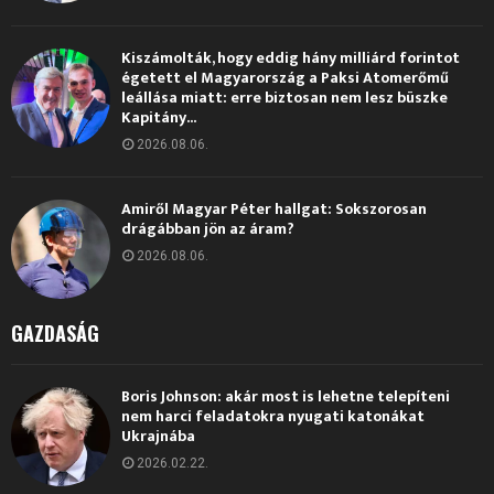
Kiszámolták, hogy eddig hány milliárd forintot
égetett el Magyarország a Paksi Atomerőmű
leállása miatt: erre biztosan nem lesz büszke
Kapitány...
2026.08.06.
Amiről Magyar Péter hallgat: Sokszorosan
drágábban jön az áram?
2026.08.06.
GAZDASÁG
Boris Johnson: akár most is lehetne telepíteni
nem harci feladatokra nyugati katonákat
Ukrajnába
2026.02.22.