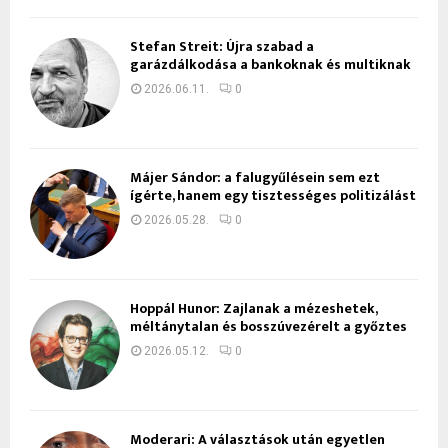
Stefan Streit: Újra szabad a
garázdálkodása a bankoknak és multiknak
2026.06.11.
0
Májer Sándor: a falugyűlésein sem ezt
ígérte, hanem egy tisztességes politizálást
2026.05.28.
0
Hoppál Hunor: Zajlanak a mézeshetek,
méltánytalan és bosszúvezérelt a győztes
2026.05.12.
0
Moderari: A választások után egyetlen