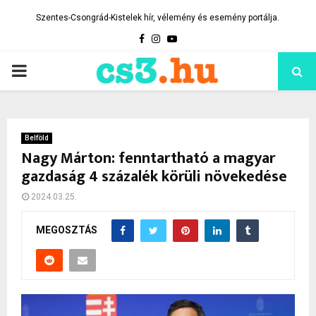
Szentes-Csongrád-Kistelek hír, vélemény és esemény portálja.
Facebook
Instagram
Youtube
PRIMARY
MENU
Belföld
Nagy Márton: fenntartható a magyar
gazdaság 4 százalék körüli növekedése
2024.03.25.
MEGOSZTÁS