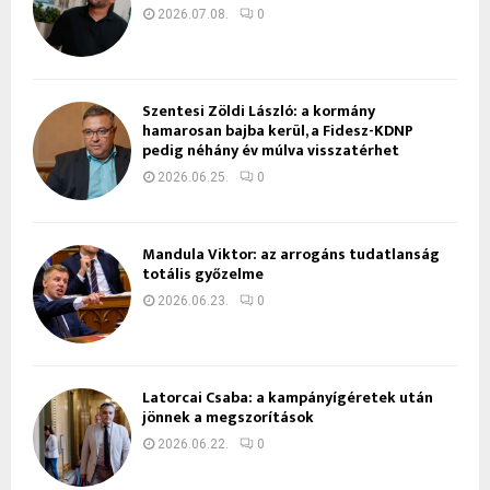
2026.07.08.
0
Szentesi Zöldi László: a kormány
hamarosan bajba kerül, a Fidesz-KDNP
pedig néhány év múlva visszatérhet
2026.06.25.
0
Mandula Viktor: az arrogáns tudatlanság
totális győzelme
2026.06.23.
0
Latorcai Csaba: a kampányígéretek után
jönnek a megszorítások
2026.06.22.
0