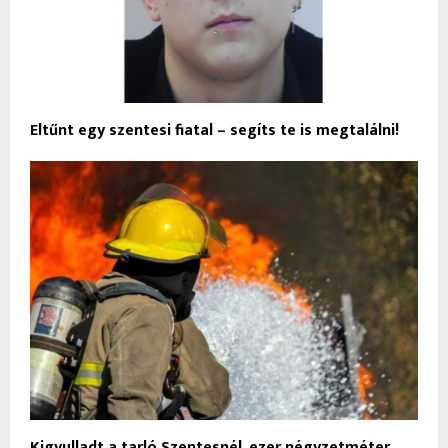
Eltűnt egy szentesi fiatal – segíts te is megtalálni!
Kigyulladt a tarló Szentesnél, ezer négyzetméter