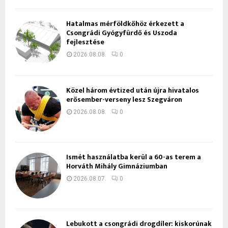
Hatalmas mérföldkőhöz érkezett a
Csongrádi Gyógyfürdő és Uszoda
fejlesztése
2026.08.08.
0
Közel három évtized után újra hivatalos
erősember-verseny lesz Szegváron
2026.08.08.
0
Ismét használatba kerül a 60-as terem a
Horváth Mihály Gimnáziumban
2026.08.07.
0
Lebukott a csongrádi drogdíler: kiskorúnak