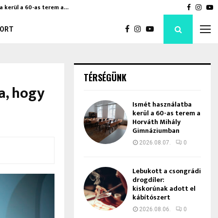
a kerül a 60-as terem a…
Bod Péte
Faceboo
Inst
Y
ORT
TÉRSÉGÜNK
a, hogy
Ismét használatba
kerül a 60-as terem a
Horváth Mihály
Gimnáziumban
2026.08.07.
0
Lebukott a csongrádi
drogdíler:
kiskorúnak adott el
kábítószert
2026.08.06.
0