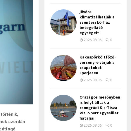
Jövőre
klimatizálhatják a
szentesi kórház
betegellátó
egységeit
2026.08.06.
0
Kakaspörköltfőző-
versenyre várják a
csapatokat
Eperjesen
2026.08.06.
0
Országos mezőnyben
is helyt álltak a
csongrádi Kis-Tisza
Vízi-Sport Egyesület
történik,
fiataljai
elnök szerdán
2026.08.06.
0
t átfogó