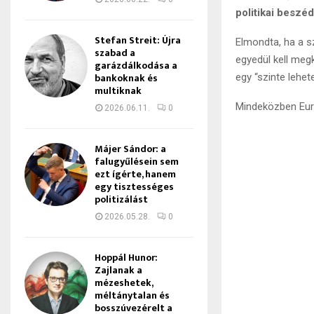
politikai beszé
Stefan Streit: Újra
Elmondta, ha a s
szabad a
egyedül kell megk
garázdálkodása a
bankoknak és
egy “szinte lehete
multiknak
Mindeközben Euró
2026.06.11.
0
Májer Sándor: a
falugyűlésein sem
ezt ígérte, hanem
egy tisztességes
politizálást
2026.05.28.
0
Hoppál Hunor:
Zajlanak a
mézeshetek,
méltánytalan és
bosszúvezérelt a