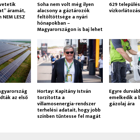
vetetik
Soha nem volt még ilyen
629 települé
at” áramát,
alacsony a gáztározók
vízkorlátozá
án NEM LESZ
feltöltöttsége a nyári
hónapokban –
Magyarországon is baj lehet
agyarország
Hortay: Kapitány István
Egyre durvább
adták az első
torzította a
emelkedik a 
villamosenergia-rendszer
gázolaj ára
terhelési adatait, hogy jobb
színben tűntesse fel magát