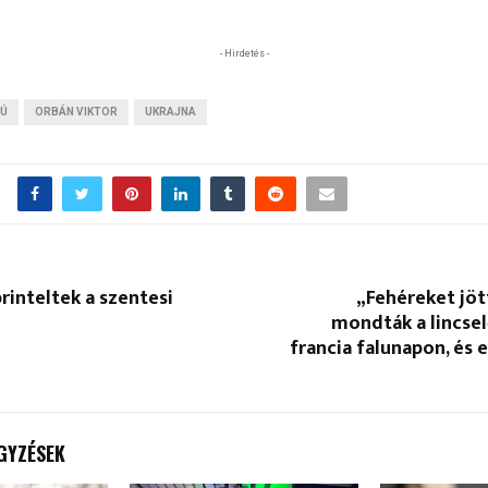
- Hirdetés -
RÚ
ORBÁN VIKTOR
UKRAJNA
rinteltek a szentesi
„Fehéreket jött
mondták a lincse
francia falunapon, és 
GYZÉSEK