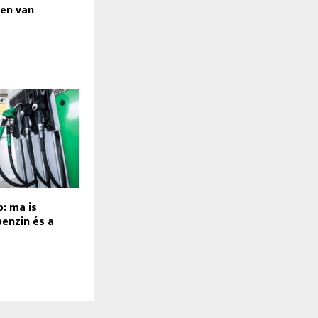
sen van
s
: ma is
benzin és a