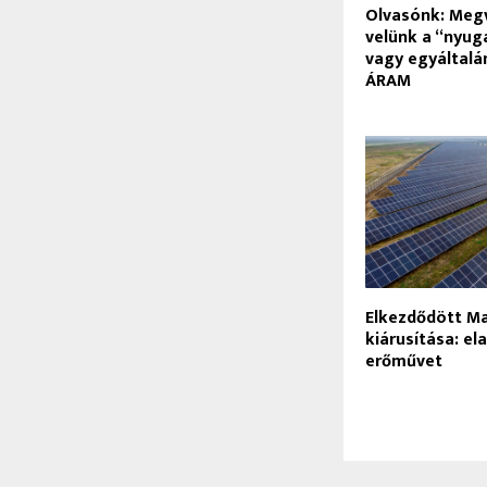
Olvasónk: Meg
velünk a “nyug
vagy egyáltal
ÁRAM
Elkezdődött M
kiárusítása: el
erőművet