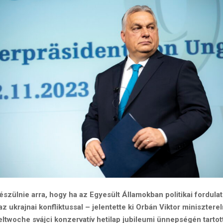
észülnie arra, hogy ha az Egyesült Államokban politikai fordulat 
z ukrajnai konfliktussal – jelentette ki Orbán Viktor miniszter
ltwoche svájci konzervatív hetilap jubileumi ünnepségén tartot