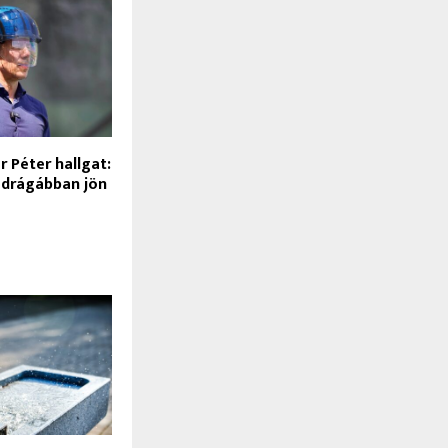
 Péter hallgat:
 drágábban jön