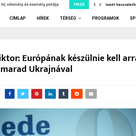
tjuk szó nélkül, ami…
Ismét használatb
 hír, vélemény és esemény portálja.
FRISS
CÍMLAP
HÍREK
TÉRSÉG
PROGRAMOK
SP
ktor: Európának készülnie kell arr
 marad Ukrajnával