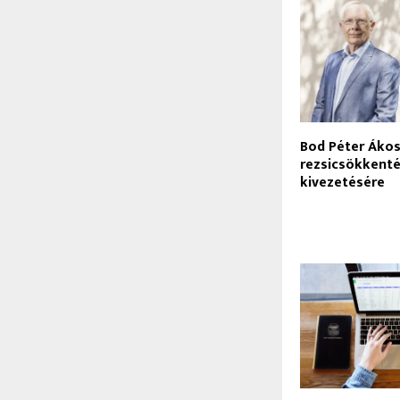
Bod Péter Ákos:
rezsicsökkent
kivezetésére