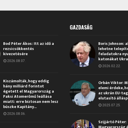
GAZDASÁG
Bod Péter Ákos: Itt az idő a
Boris Johnson: a
rezsicsökkentés
lehetne telepít
kivezetésére
feladatokra ny
katonákat Ukra
2026.08.07.
2026.02.22.
Kiszámolták, hogy eddig
Orbán Viktor: 
hány milliárd forintot
elemi érdeke, h
égetett el Magyarország a
az ukrán EU-ta
Paksi Atomerőmű leállása
elutasító állás
miatt: erre biztosan nem lesz
2025.07.25.
büszke Kapitány...
2026.08.06.
Szijjártó Péter:
Magyarország 