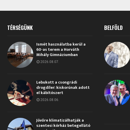
TÉRSÉGÜNK
BELFÖLD
Ismét használatba kerül a
60-as terem a Horváth
Mihály Gimnáziumban
2026.08.07.
Lebukott a csongrádi
drogdíler: kiskorúnak adott
el kábítószert
2026.08.06.
Jövőre klimatizálhatják a
szentesi kórház betegellátó