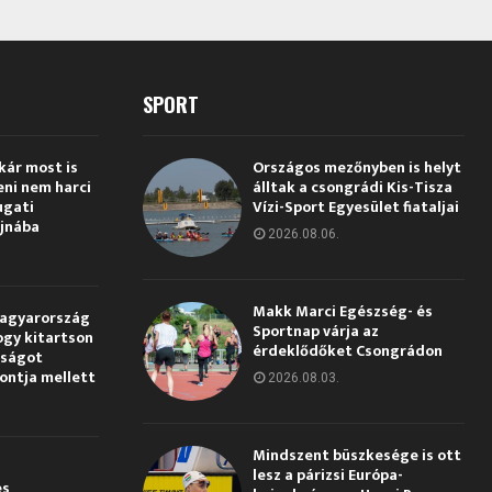
SPORT
kár most is
Országos mezőnyben is helyt
eni nem harci
álltak a csongrádi Kis-Tisza
ugati
Vízi-Sport Egyesület fiataljai
jnába
2026.08.06.
Makk Marci Egészség- és
Magyarország
Sportnap várja az
ogy kitartson
érdeklődőket Csongrádon
gságot
pontja mellett
2026.08.03.
Mindszent büszkesége is ott
lesz a párizsi Európa-
és