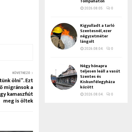
Tompaháton
2026.08.05.
0
Kigyulladt a tarló
Szentesnél, ezer
négyzetméter
lángolt
2026.08.04.
0
Négy hónapra
teljesen leáll a vasút
KÖVETKEZŐ
Szentes és
ünk ölni”. Ezt
Kiskunfélegyháza
lő migránsok a
között
egy kamaszfiút
2026.08.04.
0
meg is öltek