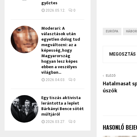
győztes
2026.05.12.
0
Moderari: A
EURÓPA
HÁBO
választások után
egyetlen dolog tud
megváltozni: az a
képesség, hogy
MEGOSZTÁS
Magyarország
hogyan lesz képes
ebben a veszélyes
világban...
ELŐZŐ
2026.04.03.
0
Hatalmasat sp
úszók
Egy tiszás aktivista
lerántotta a leplet
Bárkányi Bence sötét
múltjáról
2026.03.27.
0
HASONLÓ BEJE