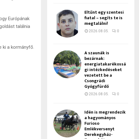
Eltűnt egy szentesi
fiatal – segíts te is
hogy Európának
megtalálni!
goldást találnia
2026.08.05.
0
 ki a kormányfő.
A szaunák is
bezárnak:
energiatakarékossá
gi intézkedéseket
vezetett be a
Csongrádi
Gyógyfürdő
2026.08.05.
0
Idén is megrendezik
a hagyományos
Furioso
Emlékversenyt
Derekegyház-