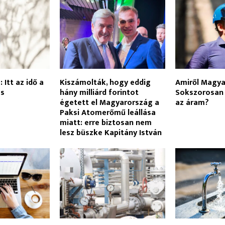
 Itt az idő a
Kiszámolták, hogy eddig
Amiről Magyar
és
hány milliárd forintot
Sokszorosan
égetett el Magyarország a
az áram?
Paksi Atomerőmű leállása
miatt: erre biztosan nem
lesz büszke Kapitány István