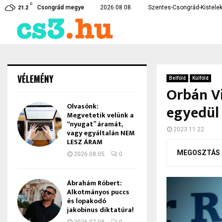
C
te…
Czirbus Gábor: Nem hagyha
Csongrád megye
2026.08.08.
Szentes-Csongrád-Kistelek
21.2
VÉLEMÉNY
Belföld
Külföld
Orbán Vi
Olvasónk:
egyedül
Megvetetik velünk a
“nyugat” áramát,
2023.11.22.
vagy egyáltalán NEM
LESZ ÁRAM
MEGOSZTÁS
2026.08.05.
0
Ábrahám Róbert:
Alkotmányos puccs
és lopakodó
jakobinus diktatúra!