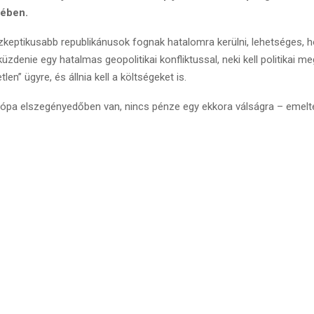
dében.
zkeptikusabb republikánusok fognak hatalomra kerülni, lehetséges, 
üzdenie egy hatalmas geopolitikai konfliktussal, neki kell politikai me
tlen” ügyre, és állnia kell a költségeket is.
pa elszegényedőben van, nincs pénze egy ekkora válságra – emelte