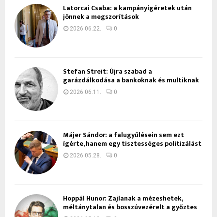
Latorcai Csaba: a kampányígéretek után
jönnek a megszorítások
2026.06.22.
0
Stefan Streit: Újra szabad a
garázdálkodása a bankoknak és multiknak
2026.06.11.
0
Májer Sándor: a falugyűlésein sem ezt
ígérte, hanem egy tisztességes politizálást
2026.05.28.
0
Hoppál Hunor: Zajlanak a mézeshetek,
méltánytalan és bosszúvezérelt a győztes