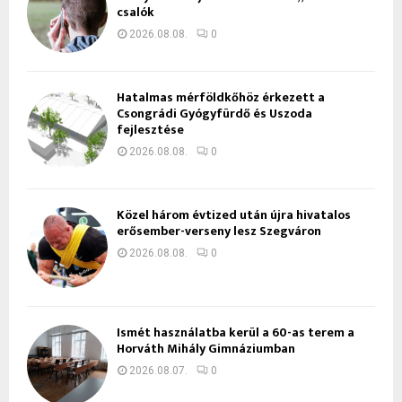
csalók
2026.08.08.
0
Hatalmas mérföldkőhöz érkezett a
Csongrádi Gyógyfürdő és Uszoda
fejlesztése
2026.08.08.
0
Közel három évtized után újra hivatalos
erősember-verseny lesz Szegváron
2026.08.08.
0
Ismét használatba kerül a 60-as terem a
Horváth Mihály Gimnáziumban
2026.08.07.
0