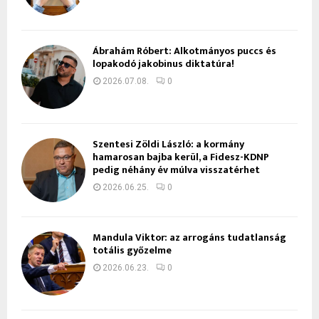
Ábrahám Róbert: Alkotmányos puccs és
lopakodó jakobinus diktatúra!
2026.07.08.
0
Szentesi Zöldi László: a kormány
hamarosan bajba kerül, a Fidesz-KDNP
pedig néhány év múlva visszatérhet
2026.06.25.
0
Mandula Viktor: az arrogáns tudatlanság
totális győzelme
2026.06.23.
0