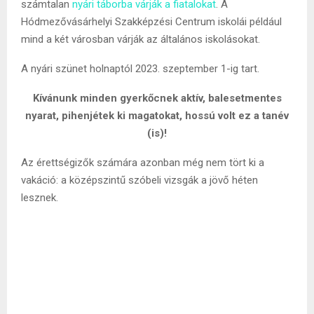
számtalan
nyári táborba várják a fiatalokat
. A
Hódmezővásárhelyi Szakképzési Centrum iskolái például
mind a két városban várják az általános iskolásokat.
A nyári szünet holnaptól 2023. szeptember 1-ig tart.
Kívánunk minden gyerkőcnek aktív, balesetmentes
nyarat, pihenjétek ki magatokat, hossú volt ez a tanév
(is)!
Az érettségizők számára azonban még nem tört ki a
vakáció: a középszintű szóbeli vizsgák a jövő héten
lesznek.