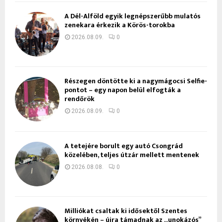
A Dél-Alföld egyik legnépszerűbb mulatós
zenekara érkezik a Körös-torokba
2026.08.09.
0
Részegen döntötte ki a nagymágocsi Selfie-
pontot – egy napon belül elfogták a
rendőrök
2026.08.09.
0
A tetejére borult egy autó Csongrád
közelében, teljes útzár mellett mentenek
2026.08.08.
0
Milliókat csaltak ki idősektől Szentes
környékén – újra támadnak az „unokázós”