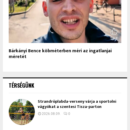
Bárkányi Bence köbméterben méri az ingatlanjai
méretét
TÉRSÉGÜNK
Strandröplabda-verseny várja a sportolni
vágyókat a szentesi Tisza-parton
2026.08.09.
0