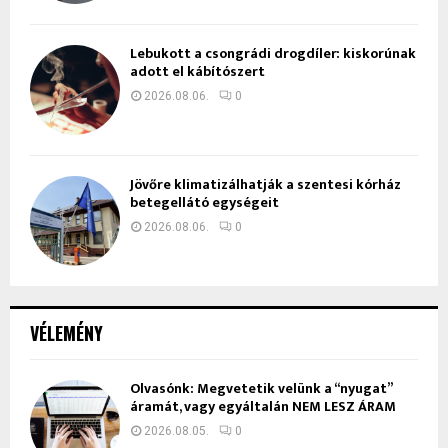
Lebukott a csongrádi drogdíler: kiskorúnak
adott el kábítószert
2026.08.06.
0
Jövőre klimatizálhatják a szentesi kórház
betegellátó egységeit
2026.08.06.
0
VÉLEMÉNY
Olvasónk: Megvetetik velünk a “nyugat”
áramát, vagy egyáltalán NEM LESZ ÁRAM
2026.08.05.
0