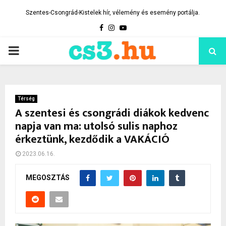
Szentes-Csongrád-Kistelek hír, vélemény és esemény portálja.
Facebook
Instagram
Youtube
PRIMARY
MENU
Térség
A szentesi és csongrádi diákok kedvenc
napja van ma: utolsó sulis naphoz
érkeztünk, kezdődik a VAKÁCIÓ
2023.06.16.
MEGOSZTÁS