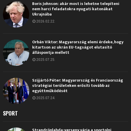
Boris Johnson: akár most is lehetne telepíteni
nem harci feladatokra nyugati katonákat
Ukrajnába
2026.02.22.
Orbán Viktor: Magyarország elemi érdeke, hogy
kitartson az ukrán EU-tagságot elutasító
álláspontja mellett
2025.07.25.
Szijjártó Péter: Magyarország és Franciaország
stratégiai területeken erősíti tovább az
együttműködését
2025.07.24.
SPORT
Strandröplabda-verseny várja a sportolni