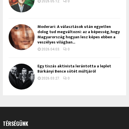
2026.05.12.
0
Moderari: A választások után egyetlen
dolog tud megváltozni: az a képesség, hogy
Magyarország hogyan lesz képes ebben a
veszélyes világban...
2026.04.03.
0
Egy tiszás aktivista lerántotta a leplet
Bárkányi Bence sötét múltjáról
2026.03.27.
0
TÉRSÉGÜNK