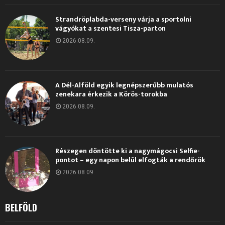
Strandröplabda-verseny várja a sportolni
vágyókat a szentesi Tisza-parton
2026.08.09.
A Dél-Alföld egyik legnépszerűbb mulatós
zenekara érkezik a Körös-torokba
2026.08.09.
Részegen döntötte ki a nagymágocsi Selfie-
pontot – egy napon belül elfogták a rendőrök
2026.08.09.
BELFÖLD