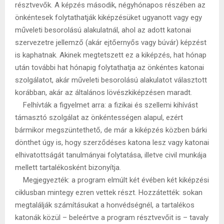
résztvevők. A képzés második, négyhónapos részében az
önkéntesek folytathatják kiképzésüket ugyanott vagy egy
műveleti besorolású alakulatnál, ahol az adott katonai
szervezetre jellemző (akár ejtőernyős vagy búvár) képzést
is kaphatnak. Akinek megtetszett ez a kiképzés, hat hónap
után további hat hónapig folytathatja az önkéntes katonai
szolgálatot, akár műveleti besorolású alakulatot választott
korábban, akár az általános lövészkiképzésen maradt.
Felhívták a figyelmet arra: a fizikai és szellemi kihívást
támasztó szolgálat az önkéntességen alapul, ezért
bármikor megszüntethető, de már a kiképzés közben bárki
dönthet úgy is, hogy szerződéses katona lesz vagy katonai
elhivatottságát tanulmányai folytatása, illetve civil munkája
mellett tartalékosként bizonyítja.
Megjegyezték: a program elmúlt két évében két kiképzési
ciklusban mintegy ezren vettek részt. Hozzátették: sokan
megtalálják számításukat a honvédségnél, a tartalékos
katonák közül – beleértve a program résztvevőit is – tavaly