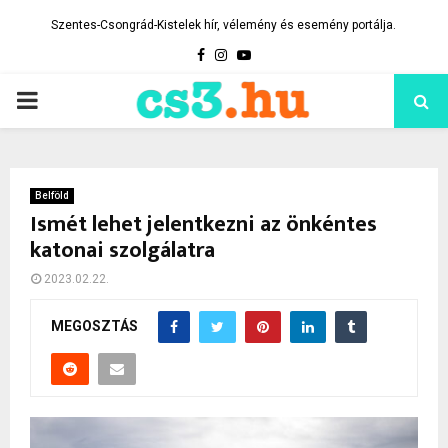
Szentes-Csongrád-Kistelek hír, vélemény és esemény portálja.
Facebook
Instagram
Youtube
PRIMARY
MENU
Belföld
Ismét lehet jelentkezni az önkéntes
katonai szolgálatra
2023.02.22.
MEGOSZTÁS