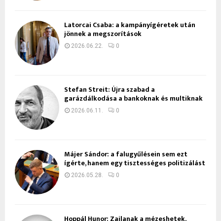
Latorcai Csaba: a kampányígéretek után
jönnek a megszorítások
2026.06.22.
0
Stefan Streit: Újra szabad a
garázdálkodása a bankoknak és multiknak
2026.06.11.
0
Májer Sándor: a falugyűlésein sem ezt
ígérte, hanem egy tisztességes politizálást
2026.05.28.
0
Hoppál Hunor: Zajlanak a mézeshetek,