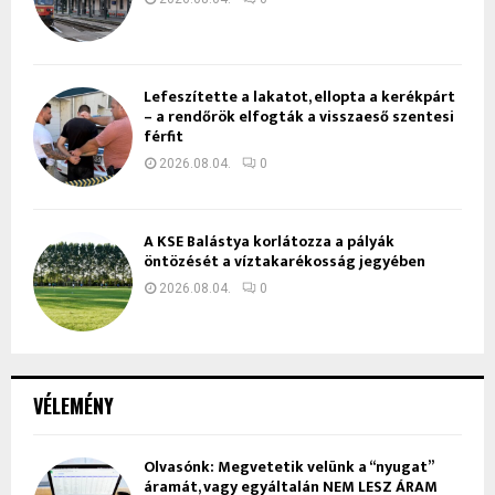
Lefeszítette a lakatot, ellopta a kerékpárt
– a rendőrök elfogták a visszaeső szentesi
férfit
2026.08.04.
0
A KSE Balástya korlátozza a pályák
öntözését a víztakarékosság jegyében
2026.08.04.
0
VÉLEMÉNY
Olvasónk: Megvetetik velünk a “nyugat”
áramát, vagy egyáltalán NEM LESZ ÁRAM