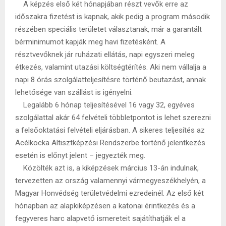
A képzés első két hónapjában részt vevők erre az
időszakra fizetést is kapnak, akik pedig a program második
részében speciális területet választanak, már a garantált
bérminimumot kapják meg havi fizetésként. A
résztvevőknek jár ruházati ellátás, napi egyszeri meleg
étkezés, valamint utazási költségtérítés. Aki nem vállalja a
napi 8 órás szolgálatteljesítésre történő beutazást, annak
lehetősége van szállást is igényelni.
Legalább 6 hónap teljesítésével 16 vagy 32, egyéves
szolgálattal akár 64 felvételi többletpontot is lehet szerezni
a felsőoktatási felvételi eljárásban. A sikeres teljesítés az
Acélkocka Altisztképzési Rendszerbe történő jelentkezés
esetén is előnyt jelent – jegyezték meg.
Közölték azt is, a kiképzések március 13-án indulnak,
tervezetten az ország valamennyi vármegyeszékhelyén, a
Magyar Honvédség területvédelmi ezredeinél. Az első két
hónapban az alapkiképzésen a katonai érintkezés és a
fegyveres harc alapvető ismereteit sajátíthatják el a