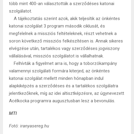
több mint 400-an választották a szerződéses katonai
szolgálatot.
A tájékoztatás szerint azok, akik teljesítik az önkéntes
katonai szolgálat 3 program második ciklusát, és
megfelelnek a missziós feltételeknek, részt vehetnek a
soron következő missziós felkészítésen is. Annak sikeres
elvégzése után, tartalékos vagy szerződéses jogviszony
vállalásával, missziós szolgálatot is vállalhatnak.
Felhívták a figyelmet arra is, hogy a toborzókampány
valamennyi szolgálati formára kiterjed, az önkéntes
katonai szolgálat mellett minden hónapban indul
alapkiképzés a szerződéses és a tartalékos szolgálatra
jelentkezőknek, míg az idei altisztképzésre, az úgynevezett
Acélkocka programra augusztusban lesz a bevonulás.
MTI
Fotó: iranyasereg.hu