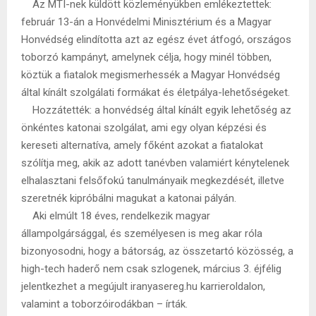
Az MTI-nek küldött közleményükben emlékeztettek:
február 13-án a Honvédelmi Minisztérium és a Magyar
Honvédség elindította azt az egész évet átfogó, országos
toborzó kampányt, amelynek célja, hogy minél többen,
köztük a fiatalok megismerhessék a Magyar Honvédség
által kínált szolgálati formákat és életpálya-lehetőségeket.
Hozzátették: a honvédség által kínált egyik lehetőség az
önkéntes katonai szolgálat, ami egy olyan képzési és
kereseti alternatíva, amely főként azokat a fiatalokat
szólítja meg, akik az adott tanévben valamiért kénytelenek
elhalasztani felsőfokú tanulmányaik megkezdését, illetve
szeretnék kipróbálni magukat a katonai pályán.
Aki elmúlt 18 éves, rendelkezik magyar
állampolgársággal, és személyesen is meg akar róla
bizonyosodni, hogy a bátorság, az összetartó közösség, a
high-tech haderő nem csak szlogenek, március 3. éjfélig
jelentkezhet a megújult iranyasereg.hu karrieroldalon,
valamint a toborzóirodákban – írták.