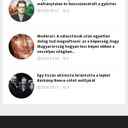
méltánytalan és bosszúvezérelt a győztes
2026.05.12.
0
Moderari: A választások után egyetlen
dolog tud megváltozni: az a képesség, hogy
Magyarország hogyan lesz képes ebben a
veszélyes világban...
2026.04.03.
0
Egy tiszás aktivista lerántotta a leplet
Bárkányi Bence sötét múltjáról
2026.03.27.
0