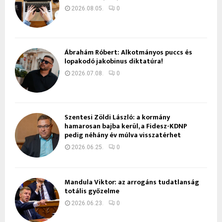
2026.08.05.
0
Ábrahám Róbert: Alkotmányos puccs és
lopakodó jakobinus diktatúra!
2026.07.08.
0
Szentesi Zöldi László: a kormány
hamarosan bajba kerül, a Fidesz-KDNP
pedig néhány év múlva visszatérhet
2026.06.25.
0
Mandula Viktor: az arrogáns tudatlanság
totális győzelme
2026.06.23.
0