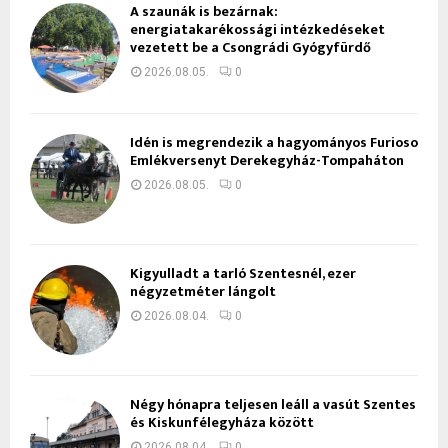
A szaunák is bezárnak:
energiatakarékossági intézkedéseket
vezetett be a Csongrádi Gyógyfürdő
2026.08.05.
0
Idén is megrendezik a hagyományos Furioso
Emlékversenyt Derekegyház-Tompaháton
2026.08.05.
0
Kigyulladt a tarló Szentesnél, ezer
négyzetméter lángolt
2026.08.04.
0
Négy hónapra teljesen leáll a vasút Szentes
és Kiskunfélegyháza között
2026.08.04.
0