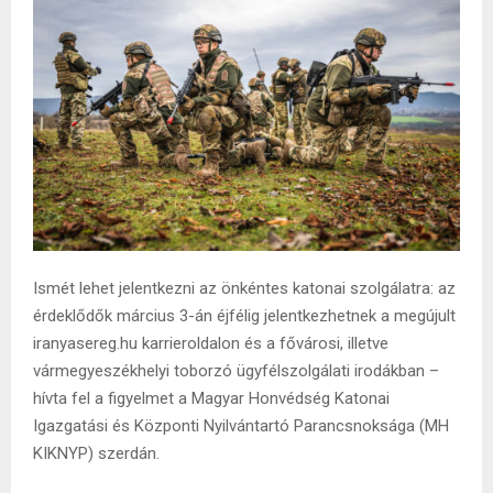
Ismét lehet jelentkezni az önkéntes katonai szolgálatra: az
érdeklődők március 3-án éjfélig jelentkezhetnek a megújult
iranyasereg.hu karrieroldalon és a fővárosi, illetve
vármegyeszékhelyi toborzó ügyfélszolgálati irodákban –
hívta fel a figyelmet a Magyar Honvédség Katonai
Igazgatási és Központi Nyilvántartó Parancsnoksága (MH
KIKNYP) szerdán.