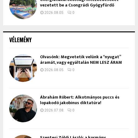
vezetett be a Csongrádi Gyógyfürdő
2026.08.05.
0
VÉLEMÉNY
Olvasónk: Megvetetik velünk a “nyugat”
áramát, vagy egyáltalán NEM LESZ ÁRAM
2026.08.05.
0
Ábrahám Róbert: Alkotmányos puccs és
lopakodó jakobinus diktatúra!
2026.07.08.
0
Szentesi Zöldi László: a kormány