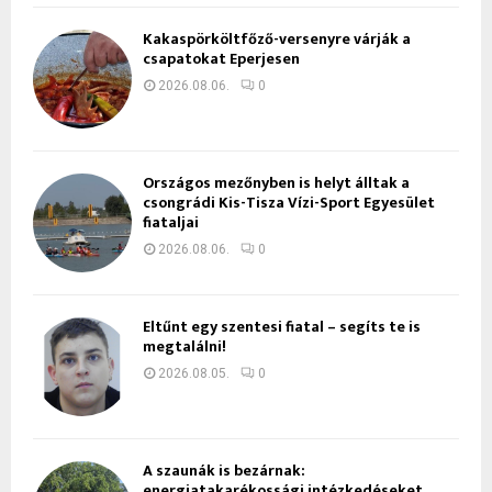
Kakaspörköltfőző-versenyre várják a
csapatokat Eperjesen
2026.08.06.
0
Országos mezőnyben is helyt álltak a
csongrádi Kis-Tisza Vízi-Sport Egyesület
fiataljai
2026.08.06.
0
Eltűnt egy szentesi fiatal – segíts te is
megtalálni!
2026.08.05.
0
A szaunák is bezárnak:
energiatakarékossági intézkedéseket