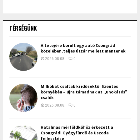
TÉRSÉGÜNK
A tetejére borult egy autó Csongrád
közelében, teljes útzár mellett mentenek
2026.08.08.
0
Milliókat csaltak ki idősektől Szentes
környékén – újra támadnak az „unokázós”
csalók
2026.08.08.
0
Hatalmas mérföldkőhöz érkezett a
Csongrádi Gyógyfürdő és Uszoda
fejlesztése