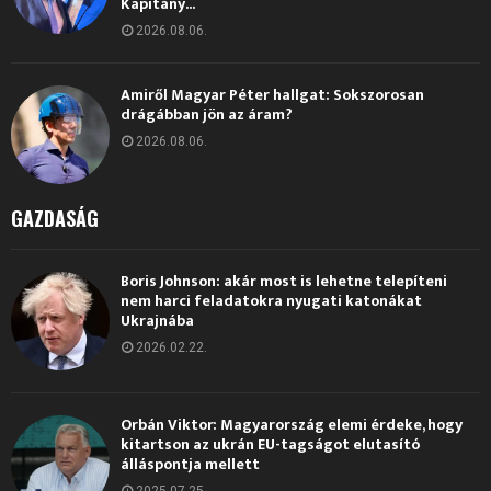
Kapitány...
2026.08.06.
Amiről Magyar Péter hallgat: Sokszorosan
drágábban jön az áram?
2026.08.06.
GAZDASÁG
Boris Johnson: akár most is lehetne telepíteni
nem harci feladatokra nyugati katonákat
Ukrajnába
2026.02.22.
Orbán Viktor: Magyarország elemi érdeke, hogy
kitartson az ukrán EU-tagságot elutasító
álláspontja mellett