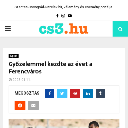
Szentes-Csongrád-Kistelek hír, vélemény és esemény portálja.
Facebook
Instagram
Youtube
PRIMARY
MENU
Sport
Győzelemmel kezdte az évet a
Ferencváros
2023.01.11.
MEGOSZTÁS