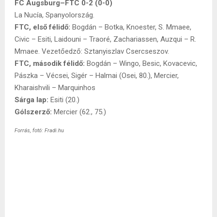
FC Augsburg–FTC 0-2 (0-0)
La Nucía, Spanyolország.
FTC, első félidő:
Bogdán – Botka, Knoester, S. Mmaee,
Civic – Esiti, Laidouni – Traoré, Zachariassen, Auzqui – R.
Mmaee. Vezetőedző: Sztanyiszlav Csercseszov.
FTC, második félidő:
Bogdán – Wingo, Besic, Kovacevic,
Pászka – Vécsei, Sigér – Halmai (Osei, 80.), Mercier,
Kharaishvili – Marquinhos
Sárga lap:
Esiti (20.)
Gólszerző:
Mercier (62., 75.)
Forrás, fotó: Fradi.hu