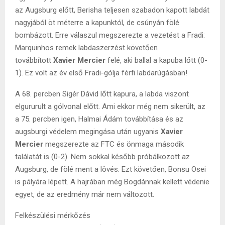
az Augsburg előtt, Berisha teljesen szabadon kapott labdát
nagyjából öt méterre a kapunktól, de csúnyán fölé
bombázott. Erre válaszul megszerezte a vezetést a Fradi:
Marquinhos remek labdaszerzést követően
továbbított
Xavier Mercier
felé, aki ballal a kapuba lőtt (0-
1). Ez volt az év első Fradi-gólja férfi labdarúgásban!
A 68. percben Sigér Dávid lőtt kapura, a labda viszont
elgururult a gólvonal előtt. Ami ekkor még nem sikerült, az
a 75. percben igen, Halmai Ádám továbbítása és az
augsburgi védelem megingása után ugyanis
Xavier
Mercier
megszerezte az FTC és önmaga második
találatát is (0-2). Nem sokkal később próbálkozott az
Augsburg, de fölé ment a lövés. Ezt követően, Bonsu Osei
is pályára lépett. A hajrában még Bogdánnak kellett védenie
egyet, de az eredmény már nem változott.
Felkészülési mérkőzés