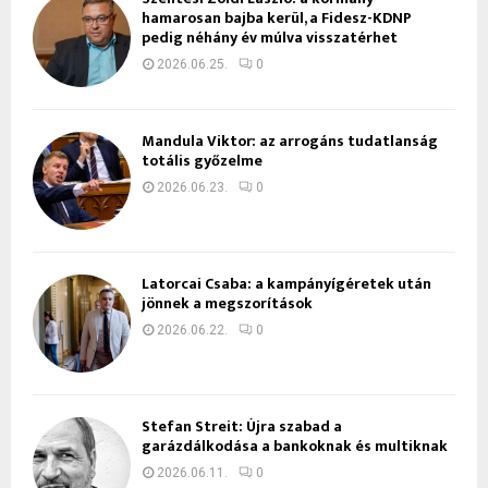
hamarosan bajba kerül, a Fidesz-KDNP
pedig néhány év múlva visszatérhet
2026.06.25.
0
Mandula Viktor: az arrogáns tudatlanság
totális győzelme
2026.06.23.
0
Latorcai Csaba: a kampányígéretek után
jönnek a megszorítások
2026.06.22.
0
Stefan Streit: Újra szabad a
garázdálkodása a bankoknak és multiknak
2026.06.11.
0