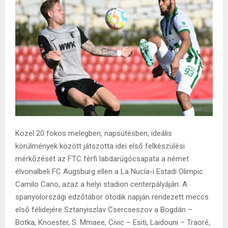
Közel 20 fokos melegben, napsütésben, ideális
körülmények között játszotta idei első felkészülési
mérkőzését az FTC férfi labdarúgócsapata a német
élvonalbeli FC Augsburg ellen a La Nucía-i Estadi Olimpic
Camilo Cano, azaz a helyi stadion centerpályáján. A
spanyolországi edzőtábor ötödik napján rendezett meccs
első félidejére Sztanyiszlav Csercseszov a Bogdán –
Botka, Knoester, S. Mmaee, Civic – Esiti, Laidouni – Traoré,