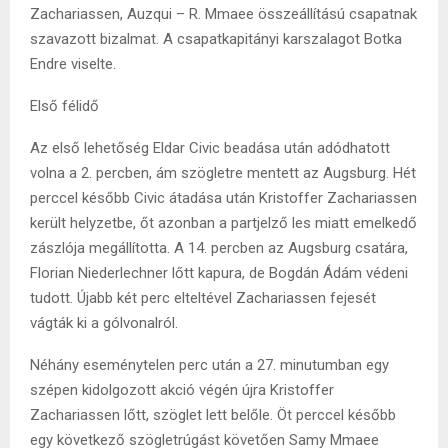
Zachariassen, Auzqui – R. Mmaee összeállítású csapatnak
szavazott bizalmat. A csapatkapitányi karszalagot Botka
Endre viselte.
Első félidő
Az első lehetőség Eldar Civic beadása után adódhatott
volna a 2. percben, ám szögletre mentett az Augsburg. Hét
perccel később Civic átadása után Kristoffer Zachariassen
került helyzetbe, őt azonban a partjelző les miatt emelkedő
zászlója megállította. A 14. percben az Augsburg csatára,
Florian Niederlechner lőtt kapura, de Bogdán Ádám védeni
tudott. Újabb két perc elteltével Zachariassen fejesét
vágták ki a gólvonalról.
Néhány eseménytelen perc után a 27. minutumban egy
szépen kidolgozott akció végén újra Kristoffer
Zachariassen lőtt, szöglet lett belőle. Öt perccel később
egy következő szögletrúgást követően Samy Mmaee