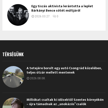
Egy tiszás aktivista lerántotta a leplet
Bárkányi Bence sötét múltjáról
2026.03.27.
0
TÉRSÉGÜNK
A tetejére borult egy autó Csongrád közelében,
teljes útzár mellett mentenek
2026.08.08.
Milliókat csaltak ki idősektől Szentes környékén
– újra támadnak az „unokázós” csalók