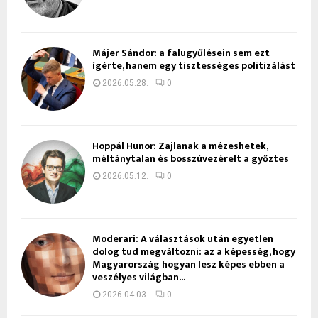
Májer Sándor: a falugyűlésein sem ezt
ígérte, hanem egy tisztességes politizálást
2026.05.28.
0
Hoppál Hunor: Zajlanak a mézeshetek,
méltánytalan és bosszúvezérelt a győztes
2026.05.12.
0
Moderari: A választások után egyetlen
dolog tud megváltozni: az a képesség, hogy
Magyarország hogyan lesz képes ebben a
veszélyes világban...
2026.04.03.
0