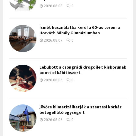
2026.08.08.
0
Ismét használatba kerül a 60-as terem a
Horváth Mihály Gimnáziumban
2026.08.07.
0
Lebukott a csongrádi drogdíler: kiskorúnak
adott el kábítószert
2026.08.06.
0
Jövőre klimatizálhatják a szentesi kórház
betegellátó egységeit
2026.08.06.
0