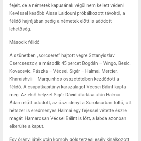
fejelt, de a németek kapusának végül nem kellett védeni.
Kevéssel később Aissa Laidouni próbálkozott távolról, a
félidő hajrájában pedig a németek előtt is adódott
lehetőség.
Második félidő
A szünetben „sorcserét” hajtott végre Sztanyiszlav
Csercseszov, a második 45 percet Bogdán – Wingo, Besic,
Kovacevic, Pászka – Vécsei, Sigér – Halmai, Mercier,
Kharaishvili – Marquinhos összetételben kezdődött a
félidő. A csapatkapitányi karszalagot Vécsei Bálint kapta
meg. Az első helyzet Sigér Dávid átadása után Halmai
Ádám előtt adódott, az őszi idényt a Soroksárban töltő, ott
hétszer is eredményes Halmai egy fejessel vétette észre
magát. Hamarosan Vécsei Bálint is lőtt, a labda azonban
elkerülte a kaput.
Egy órányi játék után komoly gólszerzési esély kínálkozott