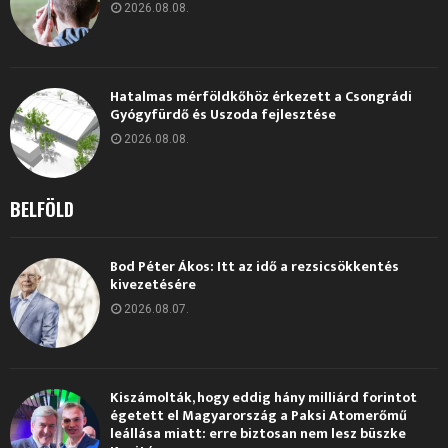
2026.08.08.
Hatalmas mérföldkőhöz érkezett a Csongrádi
Gyógyfürdő és Uszoda fejlesztése
2026.08.08.
BELFÖLD
Bod Péter Ákos: Itt az idő a rezsicsökkentés
kivezetésére
2026.08.07.
Kiszámolták, hogy eddig hány milliárd forintot
égetett el Magyarország a Paksi Atomerőmű
leállása miatt: erre biztosan nem lesz büszke