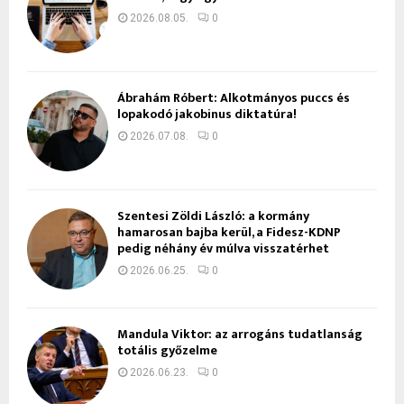
2026.08.05.
0
Ábrahám Róbert: Alkotmányos puccs és
lopakodó jakobinus diktatúra!
2026.07.08.
0
Szentesi Zöldi László: a kormány
hamarosan bajba kerül, a Fidesz-KDNP
pedig néhány év múlva visszatérhet
2026.06.25.
0
Mandula Viktor: az arrogáns tudatlanság
totális győzelme
2026.06.23.
0