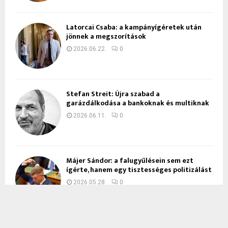
Latorcai Csaba: a kampányígéretek után
jönnek a megszorítások
2026.06.22.
0
Stefan Streit: Újra szabad a
garázdálkodása a bankoknak és multiknak
2026.06.11.
0
Májer Sándor: a falugyűlésein sem ezt
ígérte, hanem egy tisztességes politizálást
2026.05.28.
0
Hoppál Hunor: Zajlanak a mézeshetek,