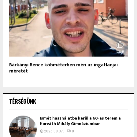
Bárkányi Bence köbméterben méri az ingatlanjai
méretét
TÉRSÉGÜNK
Ismét használatba kerül a 60-as terem a
Horváth Mihály Gimnáziumban
2026.08.07.
0