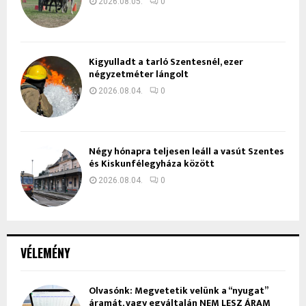
2026.08.05.
0
Kigyulladt a tarló Szentesnél, ezer
négyzetméter lángolt
2026.08.04.
0
Négy hónapra teljesen leáll a vasút Szentes
és Kiskunfélegyháza között
2026.08.04.
0
VÉLEMÉNY
Olvasónk: Megvetetik velünk a “nyugat”
áramát, vagy egyáltalán NEM LESZ ÁRAM