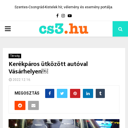
Szentes-Csongrád-Kistelek hír, vélemény és esemény portálja.
Facebook
Instagram
Youtube
PRIMARY
MENU
Térség
Kerékpáros ütközött autóval
Vásárhelyen￼
2022.12.16.
MEGOSZTÁS