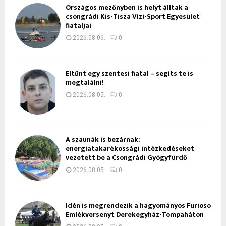
Országos mezőnyben is helyt álltak a
csongrádi Kis-Tisza Vízi-Sport Egyesület
fiataljai
2026.08.06.
0
Eltűnt egy szentesi fiatal – segíts te is
megtalálni!
2026.08.05.
0
A szaunák is bezárnak:
energiatakarékossági intézkedéseket
vezetett be a Csongrádi Gyógyfürdő
2026.08.05.
0
Idén is megrendezik a hagyományos Furioso
Emlékversenyt Derekegyház-Tompaháton