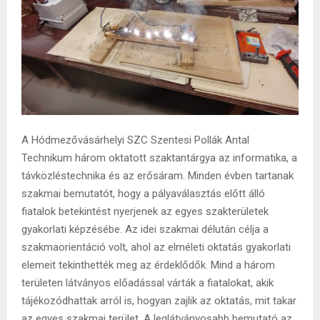
A Hódmezővásárhelyi SZC Szentesi Pollák Antal
Technikum három oktatott szaktantárgya az informatika, a
távközléstechnika és az erősáram. Minden évben tartanak
szakmai bemutatót, hogy a pályaválasztás előtt álló
fiatalok betekintést nyerjenek az egyes szakterületek
gyakorlati képzésébe. Az idei szakmai délután célja a
szakmaorientáció volt, ahol az elméleti oktatás gyakorlati
elemeit tekinthették meg az érdeklődők. Mind a három
területen látványos előadással várták a fiatalokat, akik
tájékozódhattak arról is, hogyan zajlik az oktatás, mit takar
az egyes szakmai terület. A leglátványosabb bemutató az