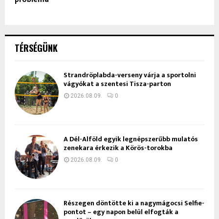
TÉRSÉGÜNK
Strandröplabda-verseny várja a sportolni
vágyókat a szentesi Tisza-parton
2026.08.09.
0
A Dél-Alföld egyik legnépszerűbb mulatós
zenekara érkezik a Körös-torokba
2026.08.09.
0
Részegen döntötte ki a nagymágocsi Selfie-
pontot – egy napon belül elfogták a