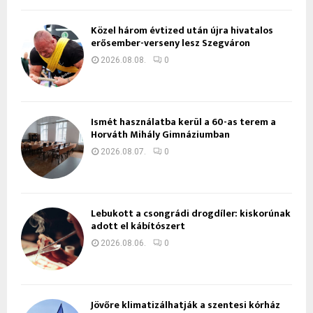
Közel három évtized után újra hivatalos
erősember-verseny lesz Szegváron
2026.08.08.
0
Ismét használatba kerül a 60-as terem a
Horváth Mihály Gimnáziumban
2026.08.07.
0
Lebukott a csongrádi drogdíler: kiskorúnak
adott el kábítószert
2026.08.06.
0
Jövőre klimatizálhatják a szentesi kórház