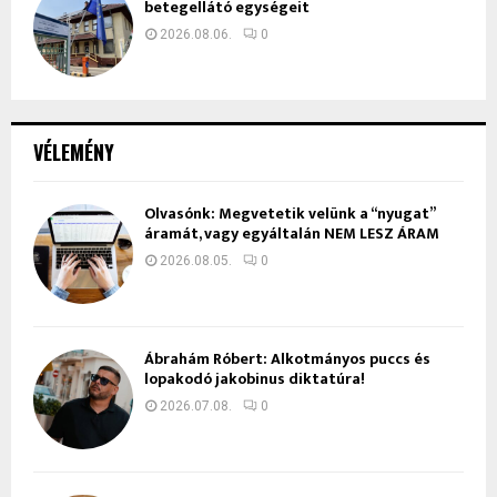
betegellátó egységeit
2026.08.06.
0
VÉLEMÉNY
Olvasónk: Megvetetik velünk a “nyugat”
áramát, vagy egyáltalán NEM LESZ ÁRAM
2026.08.05.
0
Ábrahám Róbert: Alkotmányos puccs és
lopakodó jakobinus diktatúra!
2026.07.08.
0