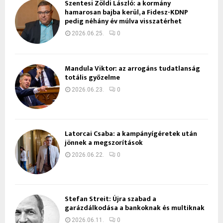
Szentesi Zöldi László: a kormány
hamarosan bajba kerül, a Fidesz-KDNP
pedig néhány év múlva visszatérhet
2026.06.25.
0
Mandula Viktor: az arrogáns tudatlanság
totális győzelme
2026.06.23.
0
Latorcai Csaba: a kampányígéretek után
jönnek a megszorítások
2026.06.22.
0
Stefan Streit: Újra szabad a
garázdálkodása a bankoknak és multiknak
2026.06.11.
0