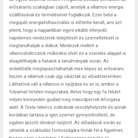
erősáramú szakágban zajlott, amelyik a villamos energia
szállításával és termelésével foglalkozik. Ezen belül a
megújuló energiafelhasználás is előtérbe került, ami azt
jelenti, hogy a napjainkban egyre inkább elterjedő
napelemes rendszerek telepítését és üzemeltetését is
megtanulhatják a diákok. Mindezek mellett a
villamoshálózatok működési elvét és a szerelés alapjait is
elsajátíthatják a fiatalok a tanulmányaik során. Az
érdeklődők megtapasztalhatták mire képes az erősáram,
hiszen a villámok csak úgy cikáztak az előadóteremben.
Láthatóvá vált a villamos ív nyújtása és az is, amikor a
folyamat hirtelen megszakad, illetve hogy egy fa felület
milyen könnyedén gyullad meg másodpercek leforgása
alatt. A Tesla-tekercs szikráinak veszélyhelyzete és annak
kordában tartása is igen szemet gyönyörködtető, de
egyben ijesztő látványt nyújtott. Az előadások során az
oktatók a szaktudás fontosságára hívták fel a figyelmet,
hiszen ezen a területen a biztonságos kezelés és