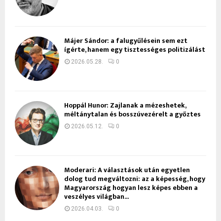
Májer Sándor: a falugyűlésein sem ezt
ígérte, hanem egy tisztességes politizálást
2026.05.28.
0
Hoppál Hunor: Zajlanak a mézeshetek,
méltánytalan és bosszúvezérelt a győztes
2026.05.12.
0
Moderari: A választások után egyetlen
dolog tud megváltozni: az a képesség, hogy
Magyarország hogyan lesz képes ebben a
veszélyes világban...
2026.04.03.
0