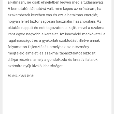
alkalmazni, ne csak elméletben legyen meg a tudásanyag.
A bemutatón láthatóvá vált, mire képes az erősáram, ha
szakemberek kezében van és ezt a hatalmas energiát,
hogyan lehet biztonságosan használni, hasznosítani. Az
oktatás nappali és esti tagozaton is zajlik, mivel a szakma
iránt egyre nagyobb a kereslet. Az innováció megköveteli a
rugalmasságot és a gyakorlati szaktudást, illetve annak
folyamatos fejlesztését, amelyhez az intézmény
megfelelő elméleti és szakmai tapasztalatot biztosít
diákjai részére, amely a gondolkodó és kreatív fiatalok
számára nyújt kiváló lehetőséget.
TG, fotó: Hajdú Zoltán