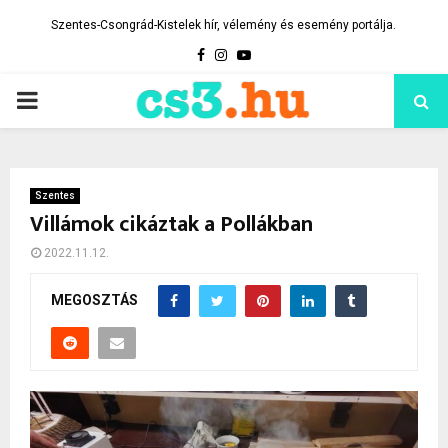
Szentes-Csongrád-Kistelek hír, vélemény és esemény portálja.
Facebook
Instagram
Youtube
PRIMARY
MENU
Szentes
Villámok cikáztak a Pollákban
2022.11.12.
MEGOSZTÁS