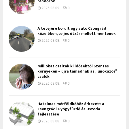
rendőrök
2026.08.09.
0
A tetejére borult egy autó Csongrád
közelében, teljes útzár mellett mentenek
2026.08.08.
0
Milliókat csaltak ki idősektől Szentes
környékén – újra támadnak az „unokázós”
csalók
2026.08.08.
0
Hatalmas mérföldkőhöz érkezett a
Csongrádi Gyógyfürdő és Uszoda
fejlesztése
2026.08.08.
0