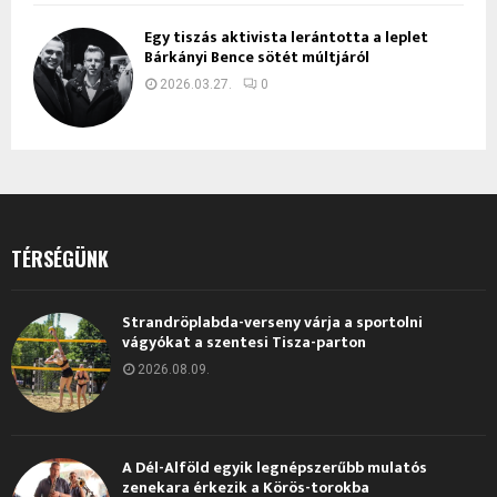
Egy tiszás aktivista lerántotta a leplet
Bárkányi Bence sötét múltjáról
2026.03.27.
0
TÉRSÉGÜNK
Strandröplabda-verseny várja a sportolni
vágyókat a szentesi Tisza-parton
2026.08.09.
A Dél-Alföld egyik legnépszerűbb mulatós
zenekara érkezik a Körös-torokba