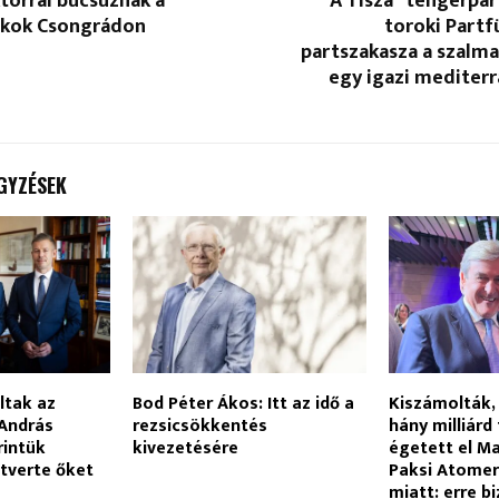
torral búcsúznak a
A Tisza “tengerpart
ákok Csongrádon
toroki Part
partszakasza a szalm
egy igazi mediter
GYZÉSEK
ltak az
Bod Péter Ákos: Itt az idő a
Kiszámolták,
András
rezsicsökkentés
hány milliárd
rintük
kivezetésére
égetett el M
tverte őket
Paksi Atomer
miatt: erre 