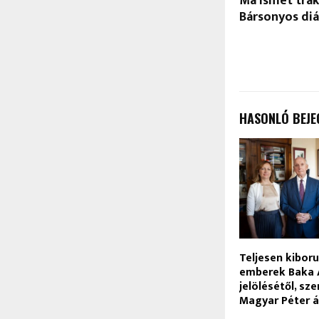
Ma ismét trak
Bársonyos di
HASONLÓ BEJE
Teljesen kiboru
emberek Baka 
jelölésétől, sze
Magyar Péter á