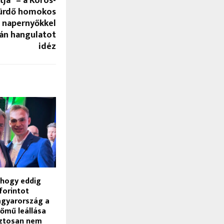
ja” – a Körös-
fürdő homokos
a napernyőkkel
rán hangulatot
idéz
 hogy eddig
 forintot
agyarország a
őmű leállása
biztosan nem