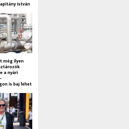
apitány István
t még ilyen
áztározók
e a nyári
–
on is baj lehet