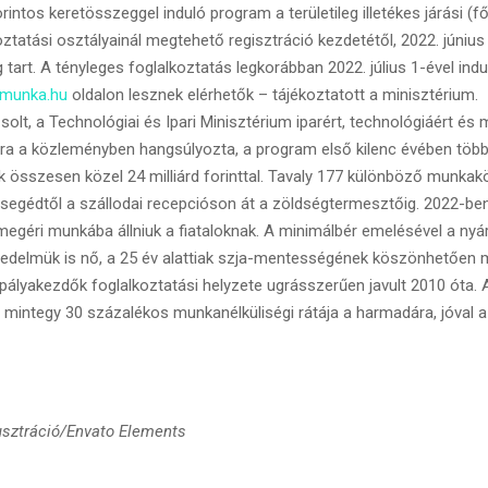
intos keretösszeggel induló program a területileg illetékes járási (fő
oztatási osztályainál megtehető regisztráció kezdetétől, 2022. június
tart. A tényleges foglalkoztatás legkorábban 2022. július 1-ével indu
munka.hu
oldalon lesznek elérhetők – tájékoztatott a minisztérium.
t, a Technológiai és Ipari Minisztérium iparért, technológiáért és
kára a közleményben hangsúlyozta, a program első kilenc évében töb
ak összesen közel 24 milliárd forinttal. Tavaly 177 különböző munka
alsegédtől a szállodai recepcióson át a zöldségtermesztőig. 2022-b
 megéri munkába állniuk a fiataloknak. A minimálbér emelésével a nyá
vedelmük is nő, a 25 év alattiak szja-mentességének köszönhetően 
pályakezdők foglalkoztatási helyzete ugrásszerűen javult 2010 óta. A
 mintegy 30 százalékos munkanélküliségi rátája a harmadára, jóval az
lusztráció/Envato Elements