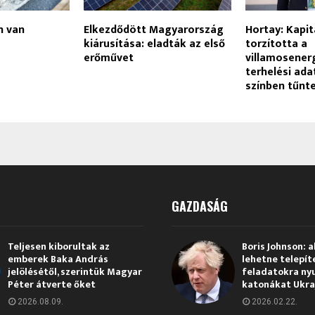
n van
Elkezdődött Magyarország
Hortay: Kapit
kiárusítása: eladták az első
torzította a
erőművet
villamosener
terhelési ada
színben tűnt
GAZDASÁG
Teljesen kiborultak az
Boris Johnson: a
emberek Baka András
lehetne telepít
jelölésétől, szerintük Magyar
feladatokra ny
Péter átverte őket
katonákat Ukra
2026.08.09.
2026.02.22.