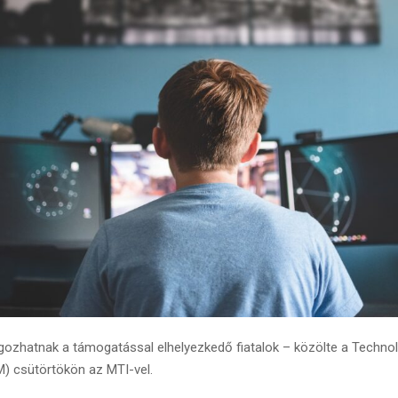
lgozhatnak a támogatással elhelyezkedő fiatalok – közölte a Technoló
M) csütörtökön az MTI-vel.