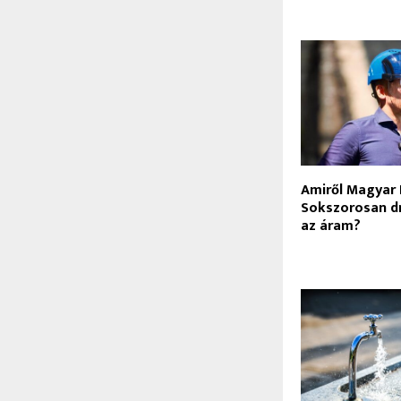
Amiről Magyar 
Sokszorosan d
az áram?