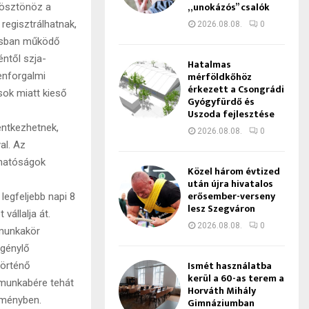
„unokázós” csalók
 ösztönöz a
regisztrálhatnak,
2026.08.08.
0
ásban működő
éntől szja-
Hatalmas
mérföldkőhöz
enforgalmi
érkezett a Csongrádi
sok miatt kieső
Gyógyfürdő és
Uszoda fejlesztése
entkezhetnek,
2026.08.08.
0
al. Az
yhatóságok
Közel három évtized
után újra hivatalos
erősember-verseny
egfeljebb napi 8
lesz Szegváron
állalja át.
2026.08.08.
0
 munkakör
igénylő
Ismét használatba
történő
kerül a 60-as terem a
 munkabére tehát
Horváth Mihály
leményben.
Gimnáziumban