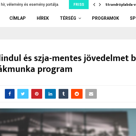
berek Baka András jelölésétől,…
Strandröplabda-v
hír, vélemény és esemény portálja.
FRISS
CÍMLAP
HÍREK
TÉRSÉG
PROGRAMOK
SP
elindul és szja-mentes jövedelmet b
iákmunka program