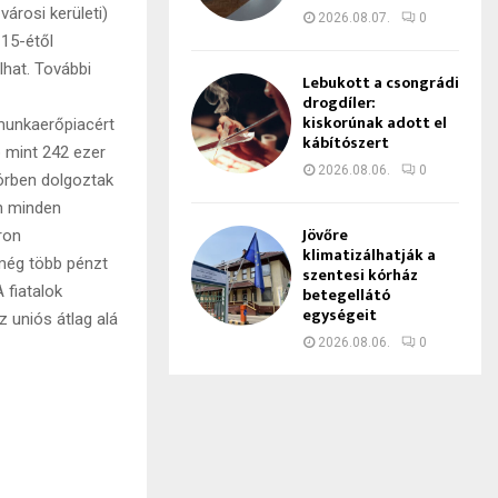
városi kerületi)
2026.08.07.
0
 15-étől
lhat. További
Lebukott a csongrádi
drogdíler:
kiskorúnak adott el
 munkaerőpiacért
kábítószert
b mint 242 ezer
2026.08.06.
0
körben dolgoztak
en minden
Jövőre
ron
klimatizálhatják a
még több pénzt
szentesi kórház
 fiatalok
betegellátó
egységeit
 uniós átlag alá
2026.08.06.
0