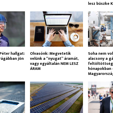
lesz büszke K
Péter hallgat:
Olvasónk: Megvetetik
Soha nem vol
rágábban jön
velünk a “nyugat” áramát,
alacsony a g
vagy egyáltalán NEM LESZ
feltöltöttség
ÁRAM
hónapokban 
Magyarország