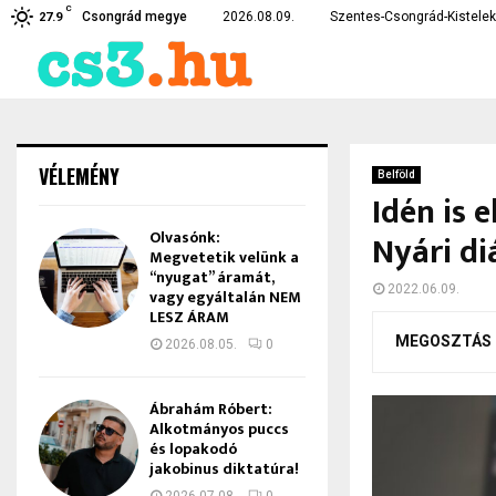
C
nélkül, ami…
Teljesen kiborultak az em
Csongrád megye
2026.08.09.
Szentes-Csongrád-Kistelek 
27.9
VÉLEMÉNY
Belföld
Idén is 
Olvasónk:
Nyári d
Megvetetik velünk a
“nyugat” áramát,
2022.06.09.
vagy egyáltalán NEM
LESZ ÁRAM
MEGOSZTÁS
2026.08.05.
0
Ábrahám Róbert:
Alkotmányos puccs
és lopakodó
jakobinus diktatúra!