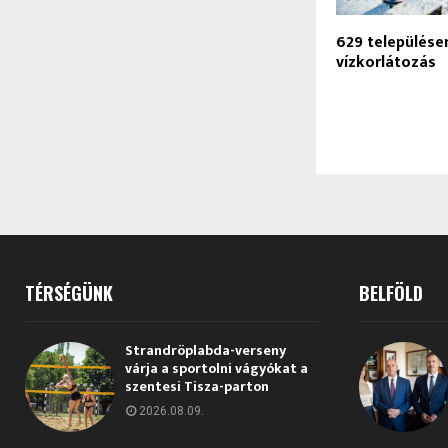
629 települése
vízkorlátozás
TÉRSÉGÜNK
BELFÖLD
Strandröplabda-verseny
várja a sportolni vágyókat a
szentesi Tisza-parton
2026.08.09.