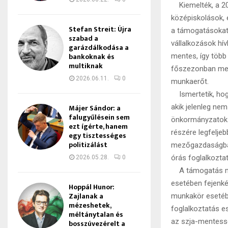
Kiemelték, a 20
középiskolások, 
Stefan Streit: Újra
a támogatásokat
szabad a
vállalkozások hív
garázdálkodása a
bankoknak és
mentes, így több
multiknak
főszezonban megu
2026.06.11.
0
munkaerőt.
Ismertetik, hogy
Májer Sándor: a
akik jelenleg ne
falugyűlésein sem
önkormányzatok e
ezt ígérte, hanem
részére legfelje
egy tisztességes
politizálást
mezőgazdaságban
órás foglalkozta
2026.05.28.
0
A támogatás meg
esetében fejenké
Hoppál Hunor:
Zajlanak a
munkakör esetébe
mézeshetek,
foglalkoztatás e
méltánytalan és
az szja-mentessé
bosszúvezérelt a