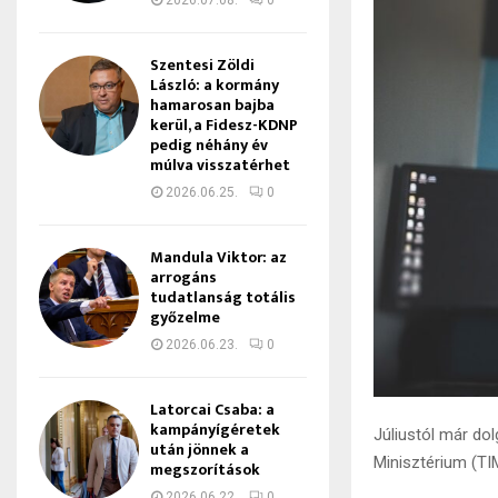
2026.07.08.
0
Szentesi Zöldi
László: a kormány
hamarosan bajba
kerül, a Fidesz-KDNP
pedig néhány év
múlva visszatérhet
2026.06.25.
0
Mandula Viktor: az
arrogáns
tudatlanság totális
győzelme
2026.06.23.
0
Latorcai Csaba: a
kampányígéretek
Júliustól már do
után jönnek a
Minisztérium (TI
megszorítások
2026.06.22.
0