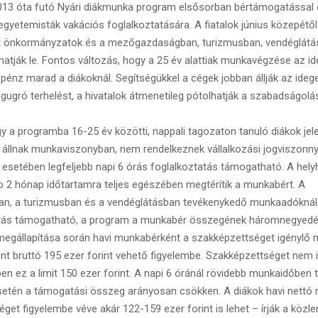
13 óta futó Nyári diákmunka program elsősorban bértámogatással
egyetemisták vakációs foglalkoztatására. A fiatalok június közepétől 
 önkormányzatok és a mezőgazdaságban, turizmusban, vendéglát
hatják le. Fontos változás, hogy a 25 év alattiak munkavégzése az id
 pénz marad a diákoknál. Segítségükkel a cégek jobban állják az ideg
gró terhelést, a hivatalok átmenetileg pótolhatják a szabadságolá
 a programba 16-25 év közötti, nappali tagozaton tanuló diákok jel
m állnak munkaviszonyban, nem rendelkeznek vállalkozási jogviszonny
setében legfeljebb napi 6 órás foglalkoztatás támogatható. A hel
bb 2 hónap időtartamra teljes egészében megtérítik a munkabért. A
, a turizmusban és a vendéglátásban tevékenykedő munkaadóknál l
tás támogatható, a program a munkabér összegének háromnegyedét v
állapítása során havi munkabérként a szakképzettséget igénylő
nt bruttó 195 ezer forint vehető figyelembe. Szakképzettséget nem 
n ez a limit 150 ezer forint. A napi 6 óránál rövidebb munkaidőben 
setén a támogatási összeg arányosan csökken. A diákok havi nettó
get figyelembe véve akár 122-159 ezer forint is lehet – írják a köz