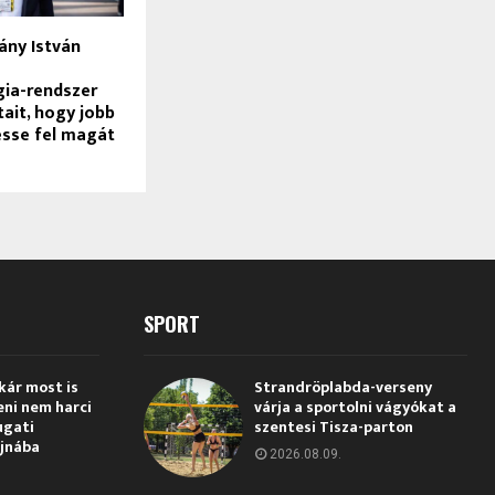
ány István
gia-rendszer
tait, hogy jobb
esse fel magát
SPORT
kár most is
Strandröplabda-verseny
eni nem harci
várja a sportolni vágyókat a
ugati
szentesi Tisza-parton
jnába
2026.08.09.