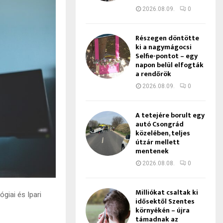
2026.08.09.
0
Részegen döntötte
ki a nagymágocsi
Selfie-pontot – egy
napon belül elfogták
a rendőrök
2026.08.09.
0
A tetejére borult egy
autó Csongrád
közelében, teljes
útzár mellett
mentenek
2026.08.08.
0
Milliókat csaltak ki
giai és Ipari
idősektől Szentes
környékén – újra
támadnak az