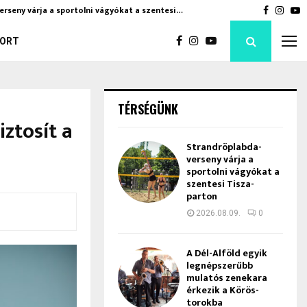
erseny várja a sportolni vágyókat a szentesi…
A Dél-Al
Faceboo
Inst
Y
ORT
TÉRSÉGÜNK
iztosít a
Strandröplabda-
verseny várja a
sportolni vágyókat a
szentesi Tisza-
parton
2026.08.09.
0
A Dél-Alföld egyik
legnépszerűbb
mulatós zenekara
érkezik a Körös-
torokba