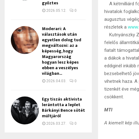
győztes
A kétmilliárd for
2026.05.12.
0
hivatalok foglalk
augusztus végéig 
részletek a
www.
Moderari: A
választások után
Kutnyánszky Zsol
egyetlen dolog tud
felelős államtit
megváltozni: az a
képesség, hogy
fiatalt támogatt
Magyarország
a diákok a hivat
hogyan lesz képes
eddiginél inkább
ebben a veszélyes
világban...
bezsebelhető jö
vihetnek haza. A 
2026.04.03.
0
tizenkét éve még
csökkent.
Egy tiszás aktivista
lerántotta a leplet
Bárkányi Bence sötét
MTI
múltjáról
A kiemelt kép il
2026.03.27.
0