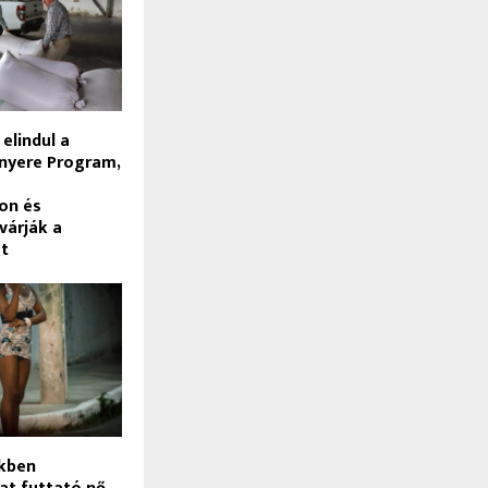
 elindul a
nyere Program,
on és
várják a
at
kben