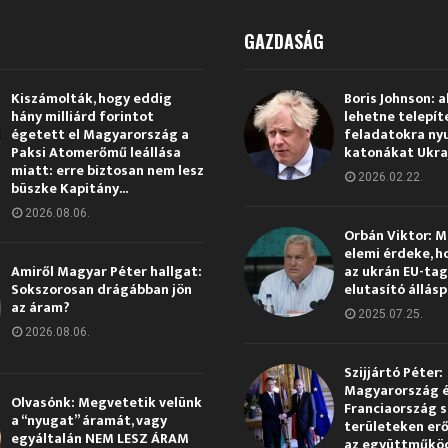
GAZDASÁG
Kiszámolták, hogy eddig
Boris Johnson: a
hány milliárd forintot
lehetne telepít
égetett el Magyarország a
feladatokra ny
Paksi Atomerőmű leállása
katonákat Ukra
miatt: erre biztosan nem lesz
2026.02.22.
büszke Kapitány...
2026.08.06.
Orbán Viktor: 
elemi érdeke, h
Amiről Magyar Péter hallgat:
az ukrán EU-ta
Sokszorosan drágábban jön
elutasító állás
az áram?
2025.07.25.
2026.08.06.
Szijjártó Péter:
Magyarország 
Olvasónk: Megvetetik velünk
Franciaország s
a “nyugat” áramát, vagy
területeken erő
egyáltalán NEM LESZ ÁRAM
az együttműkö