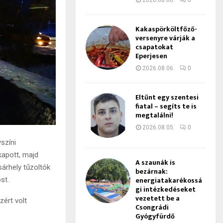
2026.08.06.
0
Kakaspörköltfőző-
versenyre várják a
csapatokat
Eperjesen
2026.08.06.
0
Eltűnt egy szentesi
fiatal – segíts te is
megtalálni!
2026.08.05.
0
színi
kapott, majd
A szaunák is
árhely tűzoltók
bezárnak:
energiatakarékossá
st.
gi intézkedéseket
vezetett be a
zért volt
Csongrádi
Gyógyfürdő