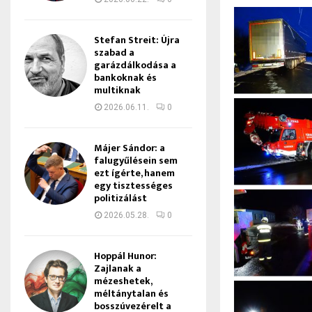
Stefan Streit: Újra
szabad a
garázdálkodása a
bankoknak és
multiknak
2026.06.11.
0
Májer Sándor: a
falugyűlésein sem
ezt ígérte, hanem
egy tisztességes
politizálást
2026.05.28.
0
Hoppál Hunor:
Zajlanak a
mézeshetek,
méltánytalan és
bosszúvezérelt a