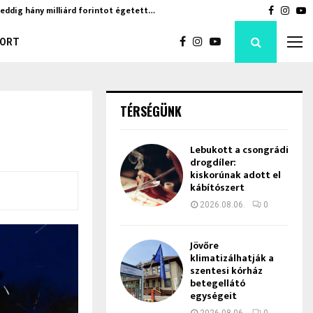
eddig hány milliárd forintot égetett…
Jövőre kl
Faceboo
Inst
Y
ORT
TÉRSÉGÜNK
Lebukott a csongrádi
drogdíler:
kiskorúnak adott el
kábítószert
2026.08.06.
0
Jövőre
klimatizálhatják a
szentesi kórház
betegellátó
egységeit