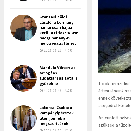
2026.07.08.
0
Szentesi Zöldi
László: a kormány
hamarosan bajba
kerül, a Fidesz-KDNP
pedig néhány év
múlva visszatérhet
2026.06.25.
0
Mandula Viktor: az
arrogáns
tudatlanság totális
győzelme
Török nemzetiség
értesüléseink sze
2026.06.23.
0
ennek következt
szegedről kértek
Latorcai Csaba: a
kampányígéretek
után jönnek a
Az érintett helys
megszorítások
szükség a tűzolt
2026.06.22.
0