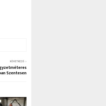
KÖVETKEZŐ
égyzetméteres
ban Szentesen