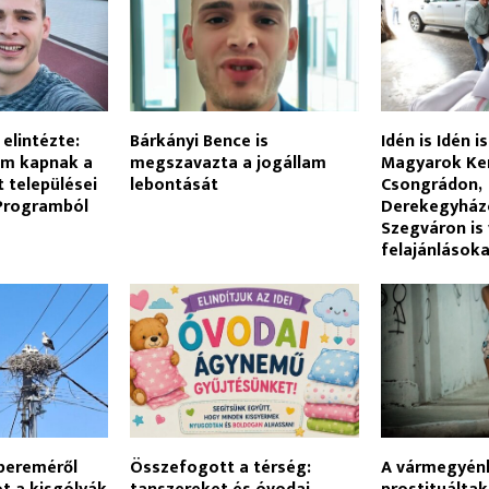
elintézte:
Bárkányi Bence is
Idén is Idén is
em kapnak a
megszavazta a jogállam
Magyarok Ke
 települései
lebontását
Csongrádon,
 Programból
Derekegyház
Szegváron is 
felajánlások
pereméről
Összefogott a térség:
A vármegyén