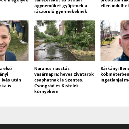
got a kisgólyák
tanszereket és óvodai
prostituáltak
ágyneműket gyűjtenek a
ellen indult e
rászoruló gyermekeknek
z első
Narancs riasztás
Bárkányi Ben
ányi
vasárnapra: heves zivatarok
köbméterben
-ivás után
csaphatnak le Szentes,
ingatlanjai m
nka is
Csongrád és Kistelek
környékére