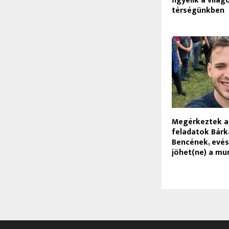
figyelik a vilá
térségünkben
Megérkeztek a
feladatok Bárk
Bencének, evés
jöhet(ne) a mu