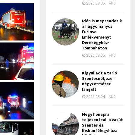
2026.08.05.
0
Idén is megrendezik
a hagyományos
Furioso
Emlékversenyt
Derekegyház-
Tompaháton
2026.08.05.
0
Kigyulladt a tarló
Szentesnél, ezer
négyzetméter
lángolt
2026.08.04.
0
Négy hónapra
teljesen leáll a vasút
Szentes és
Kiskunfélegyháza