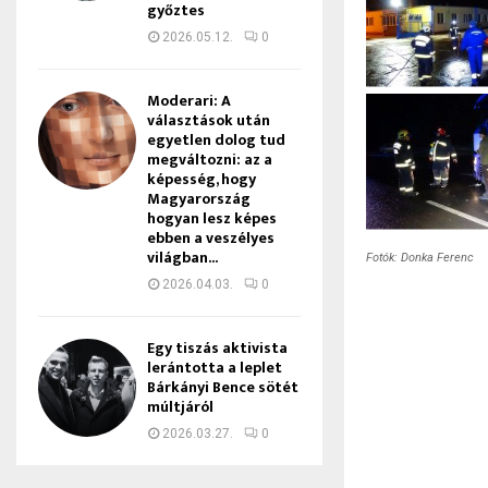
győztes
2026.05.12.
0
Moderari: A
választások után
egyetlen dolog tud
megváltozni: az a
képesség, hogy
Magyarország
hogyan lesz képes
ebben a veszélyes
világban...
Fotók: Donka Ferenc
2026.04.03.
0
Egy tiszás aktivista
lerántotta a leplet
Bárkányi Bence sötét
múltjáról
2026.03.27.
0