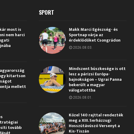
SPORT
kár most is
Makk Marci Egészség- és
eni nem harci
Sportnap várja az
ugati
érdeklődőket Csongrádon
jnába
2026.08.03.
Mindszent büszkesége is ott
Magyarország
lesz a párizsi Európa-
ogy kitartson
bajnokságon – Ugrai Panna
gságot
bekerült a magyar
pontja mellett
válogatottba
2026.08.01.
Közel 140 rajttal rendezték
és
meg a XIII. Serházzugi
tratégiai
Hosszútávúszó Versenyt a
síti tovább
Kis-Tiszán
dését