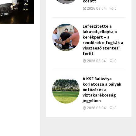
között
2026.08.04.
0
Lefeszítette a
lakatot, ellopta a
kerékpárt – a
rendőrök elfogták a
visszaeső szentesi
férfit
2026.08.04.
0
A KSE Balástya
korlátozza a pályák
öntözését a
víztakarékosság
jegyében
2026.08.04.
0