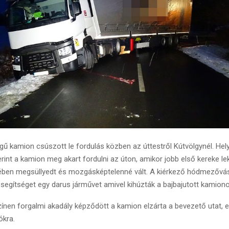
ű kamion csúszott le fordulás közben az úttestről Kútvölgynél. Hely
rint a kamion meg akart fordulni az úton, amikor jobb első kereke le
ében megsüllyedt és mozgásképtelenné vált. A kiérkező hódmezővás
 segítséget egy darus járművet amivel kihúzták a bajbajutott kamiono
zínen forgalmi akadály képződött a kamion elzárta a bevezető utat, e
ókra.