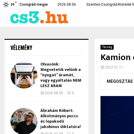
C
rékossági intézkedéseket vezetett…
Lebukott a csongrádi drogdí
Csongrád megye
2026.08.06.
Szentes-Csongrád-Kistelek h
39
VÉLEMÉNY
Térség
Kamion c
Olvasónk:
2022.01.11.
Megvetetik velünk a
“nyugat” áramát,
vagy egyáltalán NEM
MEGOSZTÁS
LESZ ÁRAM
2026.08.05.
0
Ábrahám Róbert:
Alkotmányos puccs
és lopakodó
jakobinus diktatúra!