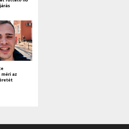
at futtató nő
ljárás
ce
 méri az
éretét