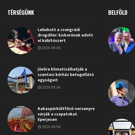
TÉRSÉGÜNK
BELFÖLD
Lebukott a csongrádi
drogdíler: kiskorúnak adott
el kábítószert
2026.08.06.
Jövőre klimatizálhatják a
szentesi kórház betegellátó
egységeit
2026.08.06.
Kakaspörköltfőző-versenyre
várják a csapatokat
Eperjesen
2026.08.06.