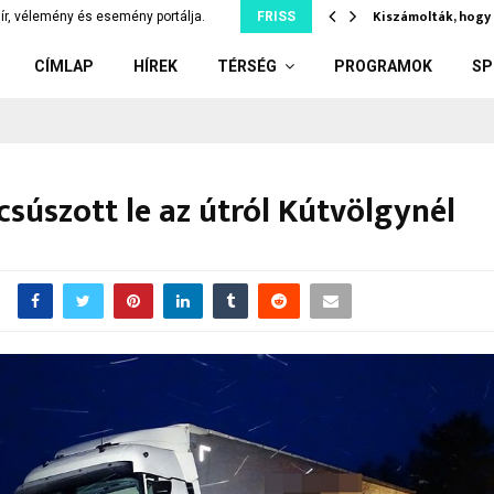
ler: kiskorúnak adott el…
Kiszámolták, hogy 
ír, vélemény és esemény portálja.
FRISS
CÍMLAP
HÍREK
TÉRSÉG
PROGRAMOK
SP
súszott le az útról Kútvölgynél