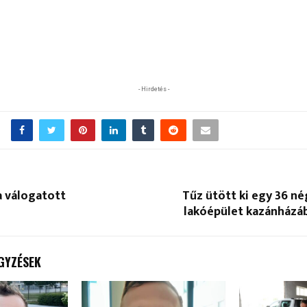
- Hirdetés -
a válogatott
Tűz ütött ki egy 36 n
lakóépület kazánházá
GYZÉSEK