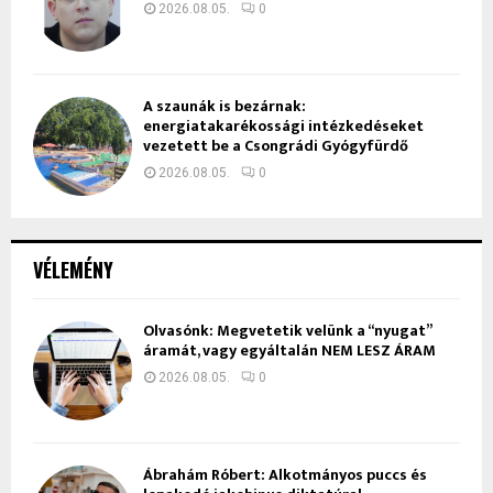
2026.08.05.
0
A szaunák is bezárnak:
energiatakarékossági intézkedéseket
vezetett be a Csongrádi Gyógyfürdő
2026.08.05.
0
VÉLEMÉNY
Olvasónk: Megvetetik velünk a “nyugat”
áramát, vagy egyáltalán NEM LESZ ÁRAM
2026.08.05.
0
Ábrahám Róbert: Alkotmányos puccs és