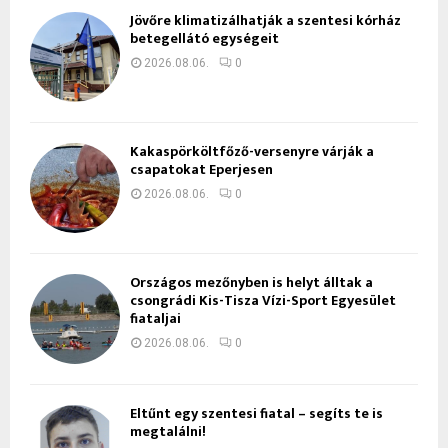
Jövőre klimatizálhatják a szentesi kórház
betegellátó egységeit
2026.08.06.
0
Kakaspörköltfőző-versenyre várják a
csapatokat Eperjesen
2026.08.06.
0
Országos mezőnyben is helyt álltak a
csongrádi Kis-Tisza Vízi-Sport Egyesület
fiataljai
2026.08.06.
0
Eltűnt egy szentesi fiatal – segíts te is
megtalálni!