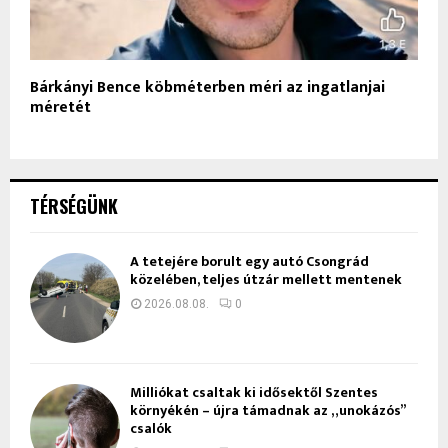
Bárkányi Bence köbméterben méri az ingatlanjai
méretét
TÉRSÉGÜNK
A tetejére borult egy autó Csongrád
közelében, teljes útzár mellett mentenek
2026.08.08.
0
Milliókat csaltak ki idősektől Szentes
környékén – újra támadnak az „unokázós”
csalók