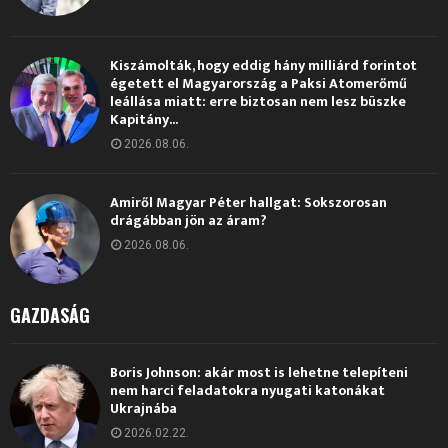
Kiszámolták, hogy eddig hány milliárd forintot
égetett el Magyarország a Paksi Atomerőmű
leállása miatt: erre biztosan nem lesz büszke
Kapitány...
2026.08.06.
Amiről Magyar Péter hallgat: Sokszorosan
drágábban jön az áram?
2026.08.06.
GAZDASÁG
Boris Johnson: akár most is lehetne telepíteni
nem harci feladatokra nyugati katonákat
Ukrajnába
2026.02.22.