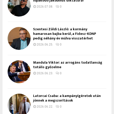
lopakodó jakobinus diktatúra!
2026.07.08.
0
Szentesi Zöldi László: a kormány
hamarosan bajba kerül, a Fidesz-KDNP
pedig néhány év múlva visszatérhet
2026.06.25.
0
Mandula Viktor: az arrogáns tudatlanság
totális győzelme
2026.06.23.
0
Latorcai Csaba: a kampányígéretek után
jönnek a megszorítások
2026.06.22.
0