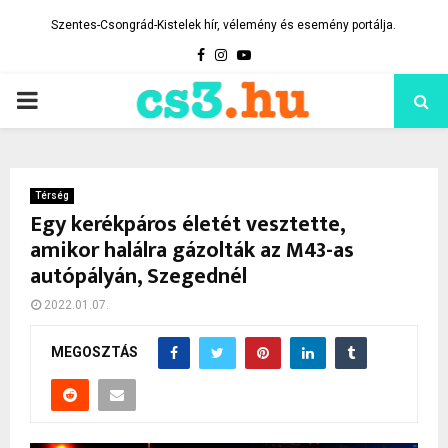
Szentes-Csongrád-Kistelek hír, vélemény és esemény portálja.
Facebook
Instagram
Youtube
PRIMARY
MENU
Térség
Egy kerékpáros életét vesztette,
amikor halálra gázolták az M43-as
autópályán, Szegednél
2022.01.07.
MEGOSZTÁS