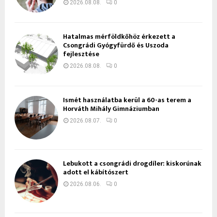
2026.08.08.
0
Hatalmas mérföldkőhöz érkezett a
Csongrádi Gyógyfürdő és Uszoda
fejlesztése
2026.08.08.
0
Ismét használatba kerül a 60-as terem a
Horváth Mihály Gimnáziumban
2026.08.07.
0
Lebukott a csongrádi drogdíler: kiskorúnak
adott el kábítószert
2026.08.06.
0