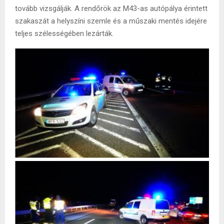
tovább vizsgálják. A rendőrök az M43-as autópálya érintett
szakaszát a helyszíni szemle és a műszaki mentés idejére
teljes szélességében lezárták.