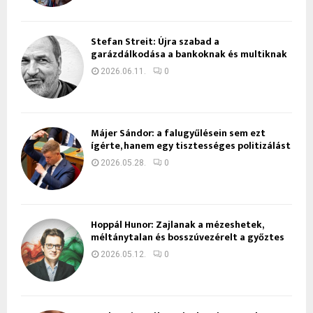
Stefan Streit: Újra szabad a
garázdálkodása a bankoknak és multiknak
2026.06.11.
0
Májer Sándor: a falugyűlésein sem ezt
ígérte, hanem egy tisztességes politizálást
2026.05.28.
0
Hoppál Hunor: Zajlanak a mézeshetek,
méltánytalan és bosszúvezérelt a győztes
2026.05.12.
0