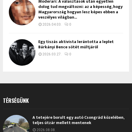
Moderari: A választások után egyetlen
dolog tud megváltozni: az a képesség, hogy
Magyarország hogyan lesz képes ebben a
veszélyes világban...
2026.04.03.
0
Egy tiszás aktivista lerántotta a leplet
Bárkányi Bence sötét múltjáról
2026.03.27.
0
TÉRSÉGÜNK
A tetejére borult egy autó Csongrád közelében,
teljes útzár mellett mentenek
2026.08.08.