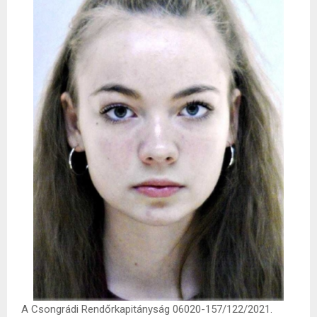
A Csongrádi Rendőrkapitányság 06020-157/122/2021.