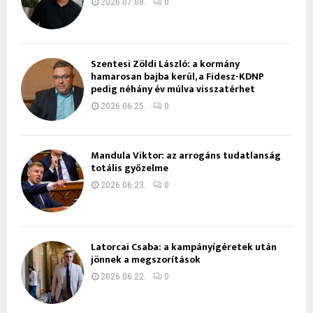
2026.07.08.
0
Szentesi Zöldi László: a kormány
hamarosan bajba kerül, a Fidesz-KDNP
pedig néhány év múlva visszatérhet
2026.06.25.
0
Mandula Viktor: az arrogáns tudatlanság
totális győzelme
2026.06.23.
0
Latorcai Csaba: a kampányígéretek után
jönnek a megszorítások
2026.06.22.
0