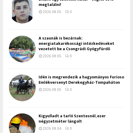
megtalálni!
2026.08.05.
0
A szaunák is bezárnak:
energiatakarékossági intézkedéseket
vezetett be a Csongrádi Gyógyfürdő
2026.08.05.
0
Idén is megrendezik a hagyományos Furioso
Emlékversenyt Derekegyház-Tompaháton
2026.08.05.
0
Kigyulladt a tarló Szentesnél, ezer
négyzetméter lángolt
2026.08.04.
0