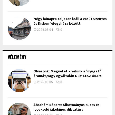
Négy hónapra teljesen leáll a vasút Szentes
és Kiskunfélegyháza között
2026.08.04.
0
VÉLEMÉNY
Olvasónk: Megvetetik velünk a “nyugat”
áramát, vagy egyáltalán NEM LESZ ÁRAM
2026.08.05.
0
Ábrahám Róbert: Alkotmányos puccs és
lopakodó jakobinus diktatúra!