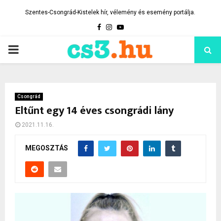
Szentes-Csongrád-Kistelek hír, vélemény és esemény portálja.
Facebook
Instagram
Youtube
PRIMARY
MENU
Csongrád
Eltűnt egy 14 éves csongrádi lány
2021.11.16.
MEGOSZTÁS