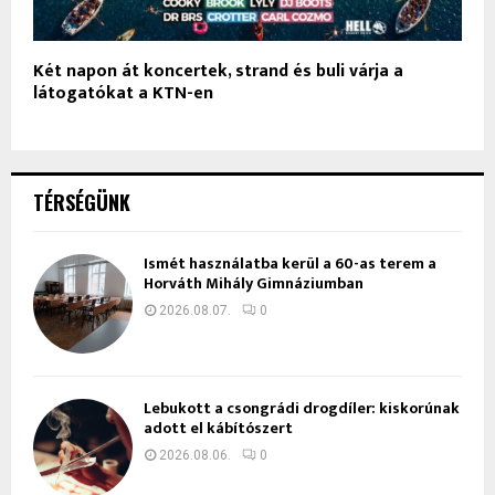
Két napon át koncertek, strand és buli várja a
látogatókat a KTN-en
TÉRSÉGÜNK
Ismét használatba kerül a 60-as terem a
Horváth Mihály Gimnáziumban
2026.08.07.
0
Lebukott a csongrádi drogdíler: kiskorúnak
adott el kábítószert
2026.08.06.
0