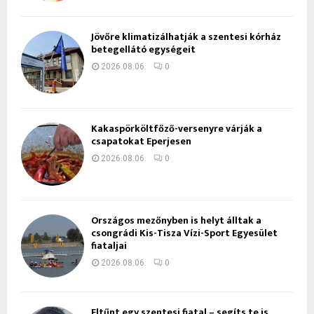
Jövőre klimatizálhatják a szentesi kórház
betegellátó egységeit
2026.08.06.
0
Kakaspörköltfőző-versenyre várják a
csapatokat Eperjesen
2026.08.06.
0
Országos mezőnyben is helyt álltak a
csongrádi Kis-Tisza Vízi-Sport Egyesület
fiataljai
2026.08.06.
0
Eltűnt egy szentesi fiatal – segíts te is