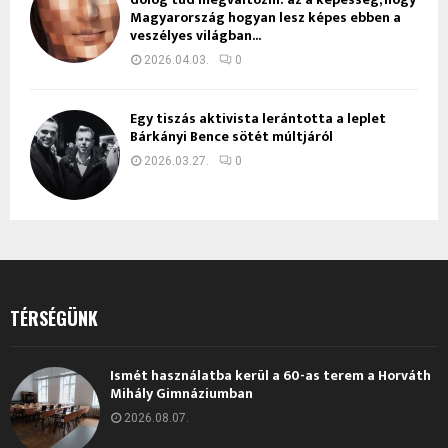
Magyarország hogyan lesz képes ebben a
veszélyes világban...
2026.04.03.
0
Egy tiszás aktivista lerántotta a leplet
Bárkányi Bence sötét múltjáról
2026.03.27.
0
TÉRSÉGÜNK
Ismét használatba kerül a 60-as terem a Horváth
Mihály Gimnáziumban
2026.08.07.