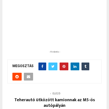
- Hirdetés -
MEGOSZTÁS
ELŐZŐ
Teherautó ütközött kamionnak az M5-ös
autópályán