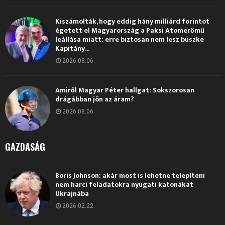
Kiszámolták, hogy eddig hány milliárd forintot
égetett el Magyarország a Paksi Atomerőmű
leállása miatt: erre biztosan nem lesz büszke
Kapitány...
2026.08.06.
Amiről Magyar Péter hallgat: Sokszorosan
drágábban jön az áram?
2026.08.06.
GAZDASÁG
Boris Johnson: akár most is lehetne telepíteni
nem harci feladatokra nyugati katonákat
Ukrajnába
2026.02.22.