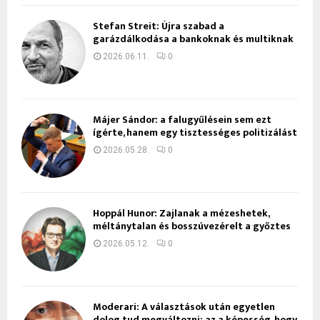
Stefan Streit: Újra szabad a
garázdálkodása a bankoknak és multiknak
2026.06.11.
0
Májer Sándor: a falugyűlésein sem ezt
ígérte, hanem egy tisztességes politizálást
2026.05.28.
0
Hoppál Hunor: Zajlanak a mézeshetek,
méltánytalan és bosszúvezérelt a győztes
2026.05.12.
0
Moderari: A választások után egyetlen
dolog tud megváltozni: az a képesség, hogy