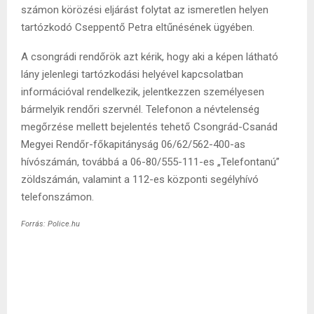
számon körözési eljárást folytat az ismeretlen helyen
tartózkodó Cseppentő Petra eltűnésének ügyében.
A csongrádi rendőrök azt kérik, hogy aki a képen látható
lány jelenlegi tartózkodási helyével kapcsolatban
információval rendelkezik, jelentkezzen személyesen
bármelyik rendőri szervnél. Telefonon a névtelenség
megőrzése mellett bejelentés tehető Csongrád-Csanád
Megyei Rendőr-főkapitányság 06/62/562-400-as
hívószámán, továbbá a 06-80/555-111-es „Telefontanú”
zöldszámán, valamint a 112-es központi segélyhívó
telefonszámon.
Forrás: Police.hu