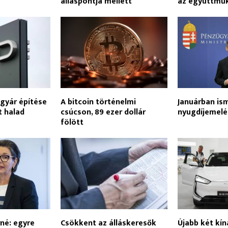
álláspontja mellett
az együttmű
 gyár építése
A bitcoin történelmi
Januárban is
t halad
csúcson, 89 ezer dollár
nyugdíjemelé
fölött
né: egyre
Csökkent az álláskeresők
Újabb két kí