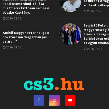
az ukrán EU-ta
Paksi Atomerőmű leállása
elutasító állás
miatt: erre biztosan nem lesz
2025.07.25.
büszke Kapitány...
2026.08.06.
Szijjártó Péter:
Magyarország 
Amiről Magyar Péter hallgat:
Franciaország s
Sokszorosan drágábban jön
területeken erő
az áram?
az együttműkö
2026.08.06.
2025.07.24.