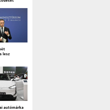
ködését
mét
s lesz
nai autómárka