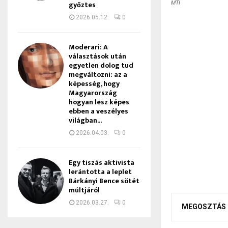
győztes
MTI
2026.05.12.
0
Moderari: A
választások után
egyetlen dolog tud
megváltozni: az a
képesség, hogy
Magyarország
hogyan lesz képes
ebben a veszélyes
világban...
2026.04.03.
0
Egy tiszás aktivista
lerántotta a leplet
Bárkányi Bence sötét
múltjáról
2026.03.27.
0
MEGOSZTÁS