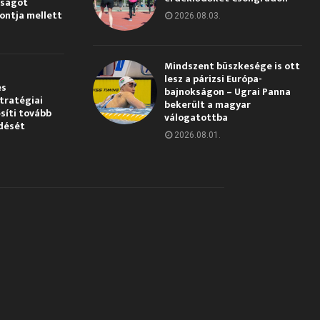
gságot
pontja mellett
2026.08.03.
Mindszent büszkesége is ott
lesz a párizsi Európa-
és
bajnokságon – Ugrai Panna
tratégiai
bekerült a magyar
síti tovább
válogatottba
dését
2026.08.01.