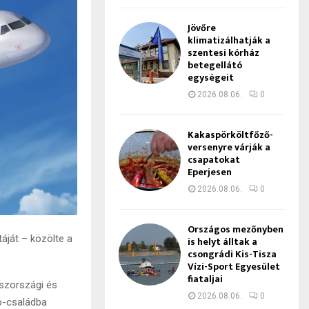
Jövőre
klimatizálhatják a
szentesi kórház
betegellátó
egységeit
2026.08.06.
0
Kakaspörköltfőző-
versenyre várják a
csapatokat
Eperjesen
2026.08.06.
0
Országos mezőnyben
áját – közölte a
is helyt álltak a
csongrádi Kis-Tisza
Vízi-Sport Egyesület
fiataljai
aszországi és
2026.08.06.
0
o-családba