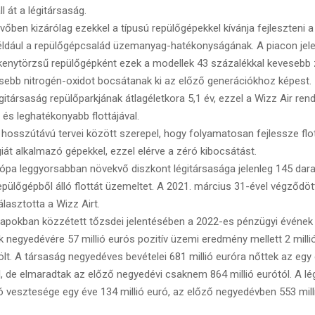
ll át a légitársaság.
ben kizárólag ezekkel a típusú repülőgépekkel kívánja fejleszteni a f
ldául a repülőgépcsalád üzemanyag-hatékonyságának. A piacon jele
skenytörzsű repülőgépként ezek a modellek 43 százalékkal kevesebb 
sebb nitrogén-oxidot bocsátanak ki az előző generációkhoz képest.
társaság repülőparkjának átlagéletkora 5,1 év, ezzel a Wizz Air rende
b és leghatékonyabb flottájával.
osszútávú tervei között szerepel, hogy folyamatosan fejlessze flot
iát alkalmazó gépekkel, ezzel elérve a zéró kibocsátást.
pa leggyorsabban növekvő diszkont légitársasága jelenleg 145 dar
epülőgépből álló flottát üzemeltet. A 2021. március 31-ével végződö
álasztotta a Wizz Airt.
pokban közzétett tőzsdei jelentésében a 2022-es pénzügyi évének
k negyedévére 57 millió eurós pozitív üzemi eredmény mellett 2 milli
lt. A társaság negyedéves bevételei 681 millió euróra nőttek az egy 
ól, de elmaradtak az előző negyedévi csaknem 864 millió eurótól. A lé
 vesztesége egy éve 134 millió euró, az előző negyedévben 553 milli