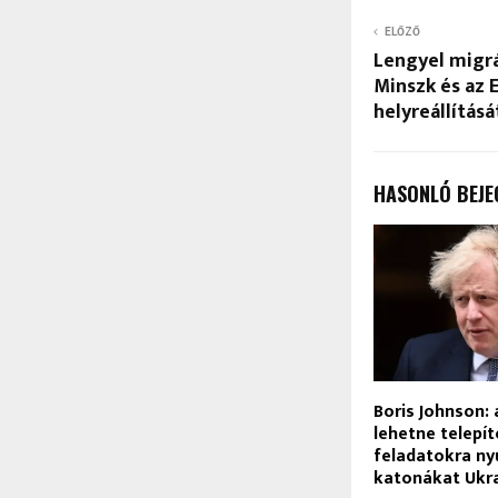
ELŐZŐ
Lengyel migrá
Minszk és az 
helyreállítás
HASONLÓ BEJE
Boris Johnson: 
lehetne telepít
feladatokra ny
katonákat Ukr