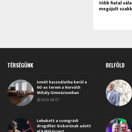
több fiatal vála
megújult szak
TÉRSÉGÜNK
BELFÖLD
Ismét használatba kerül a
60-as terem a Horváth
Mihály Gimnáziumban
2026.08.07.
Lebukott a csongrádi
drogdíler: kiskorúnak adott
el kábítószert