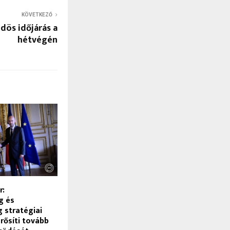
KÖVETKEZŐ
dös időjárás a
hétvégén
r:
g és
 stratégiai
rősíti tovább