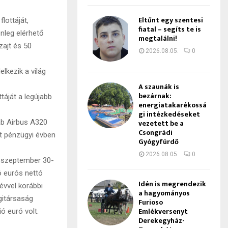
Eltűnt egy szentesi
lottáját,
fiatal – segíts te is
nleg elérhető
megtalálni!
zajt és 50
2026.08.05.
0
lkezik a világ
A szaunák is
bezárnak:
táját a legújabb
energiatakarékossá
gi intézkedéseket
vezetett be a
ab Airbus A320
Csongrádi
tt pénzügyi évben
Gyógyfürdő
2026.08.05.
0
 szeptember 30-
ó eurós nettó
Idén is megrendezik
évvel korábbi
a hagyományos
gitársaság
Furioso
Emlékversenyt
ó euró volt.
Derekegyház-