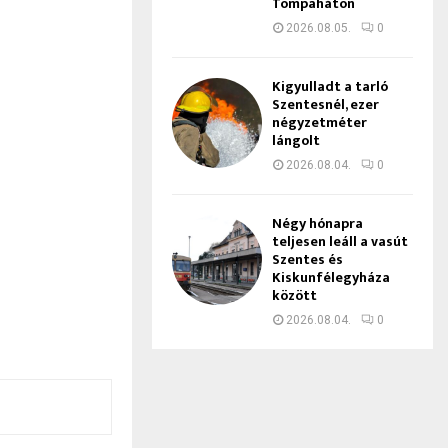
Tompaháton
2026.08.05.
0
Kigyulladt a tarló
Szentesnél, ezer
négyzetméter
lángolt
2026.08.04.
0
Négy hónapra
teljesen leáll a vasút
Szentes és
Kiskunfélegyháza
között
2026.08.04.
0