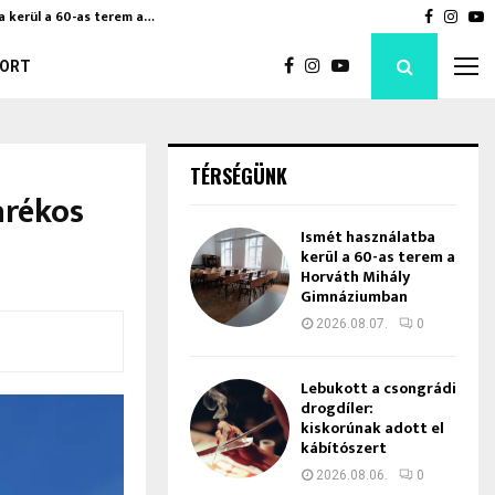
a kerül a 60-as terem a…
Bod Péte
Faceboo
Inst
Y
ORT
TÉRSÉGÜNK
arékos
Ismét használatba
kerül a 60-as terem a
Horváth Mihály
Gimnáziumban
2026.08.07.
0
Lebukott a csongrádi
drogdíler:
kiskorúnak adott el
kábítószert
2026.08.06.
0