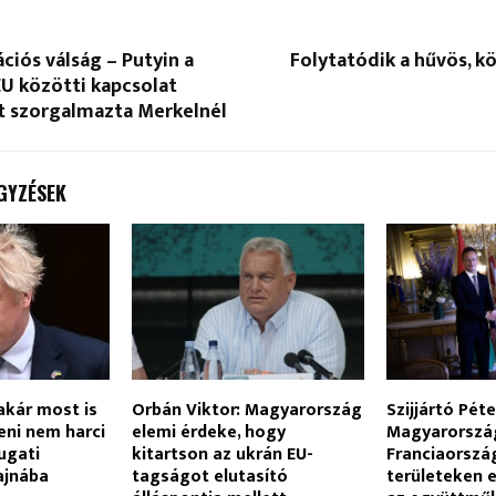
ciós válság – Putyin a
Folytatódik a hűvös, kö
EU közötti kapcsolat
át szorgalmazta Merkelnél
GYZÉSEK
akár most is
Orbán Viktor: Magyarország
Szijjártó Péte
eni nem harci
elemi érdeke, hogy
Magyarorszá
ugati
kitartson az ukrán EU-
Franciaország
ajnába
tagságot elutasító
területeken e