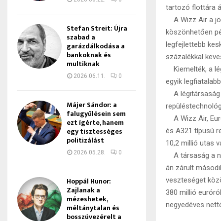
tartozó flottára á
A Wizz Air a jövő
Stefan Streit: Újra
köszönhetően pé
szabad a
legfejlettebb ke
garázdálkodása a
bankoknak és
százalékkal keve
multiknak
Kiemelték, a légi
2026.06.11.
0
egyik legfiatalab
A légitársaság h
Májer Sándor: a
repüléstechnológ
falugyűlésein sem
A Wizz Air, Euró
ezt ígérte, hanem
egy tisztességes
és A321 típusú r
politizálást
10,2 millió utas v
2026.05.28.
0
A társaság a na
án zárult másodi
Hoppál Hunor:
veszteséget közö
Zajlanak a
380 millió eurór
mézeshetek,
negyedéves nettó
méltánytalan és
bosszúvezérelt a