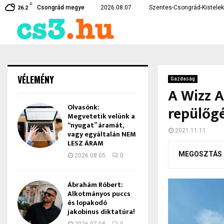
C
te…
Czirbus Gábor: Nem hagyha
Csongrád megye
2026.08.07.
Szentes-Csongrád-Kistelek 
26.2
VÉLEMÉNY
Gazdaság
A Wizz 
Olvasónk:
repülőgé
Megvetetik velünk a
“nyugat” áramát,
2021.11.11.
vagy egyáltalán NEM
LESZ ÁRAM
MEGOSZTÁS
2026.08.05.
0
Ábrahám Róbert:
Alkotmányos puccs
és lopakodó
jakobinus diktatúra!