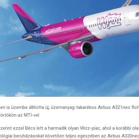
en is üzembe állította új, üzemanyag-takarékos Airbus A321neo flott
törtökön az MTI-vel.
int ezzel Bécs lett a harmadik olyan Wizz-piac, ahol a korábbi ol
ológiai beruházásokat követően teljes egészében az Airbus A320ne