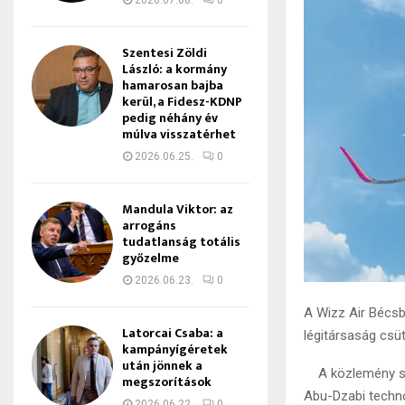
2026.07.08.
0
Szentesi Zöldi
László: a kormány
hamarosan bajba
kerül, a Fidesz-KDNP
pedig néhány év
múlva visszatérhet
2026.06.25.
0
Mandula Viktor: az
arrogáns
tudatlanság totális
győzelme
2026.06.23.
0
A Wizz Air Bécsb
Latorcai Csaba: a
légitársaság csü
kampányígéretek
után jönnek a
A közlemény szer
megszorítások
Abu-Dzabi techn
2026.06.22.
0