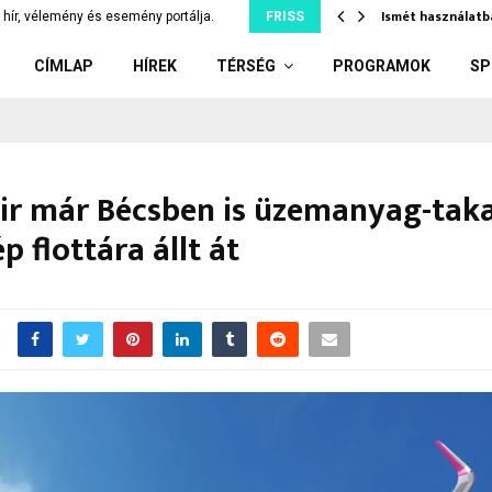
tjuk szó nélkül, ami…
Ismét használatb
hír, vélemény és esemény portálja.
FRISS
CÍMLAP
HÍREK
TÉRSÉG
PROGRAMOK
SP
Air már Bécsben is üzemanyag-tak
p flottára állt át