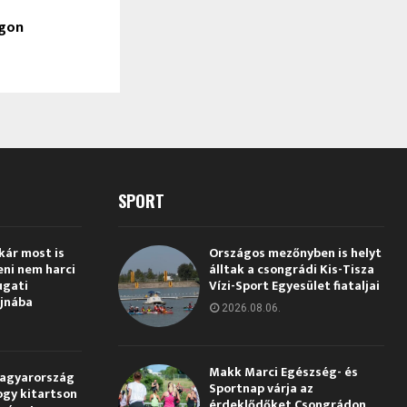
gon
SPORT
kár most is
Országos mezőnyben is helyt
eni nem harci
álltak a csongrádi Kis-Tisza
ugati
Vízi-Sport Egyesület fiataljai
jnába
2026.08.06.
Makk Marci Egészség- és
Magyarország
Sportnap várja az
ogy kitartson
érdeklődőket Csongrádon