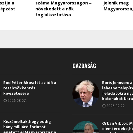
sztja a
száma Magyarországon –
jelenik meg
képzést
növekedett a nők
Magyarorszá
foglalkoztatása
GAZDASÁG
Bod Péter Ákos: Itt az idő a
Boris Johnson: a
rezsicsökkentés
lehetne telepít
kivezetésére
feladatokra ny
katonákat Ukra
2026.08.07.
2026.02.22.
Kiszámolták, hogy eddig
Orbán Viktor: 
hány milliárd forintot
elemi érdeke, h
égetett el Magyarország a