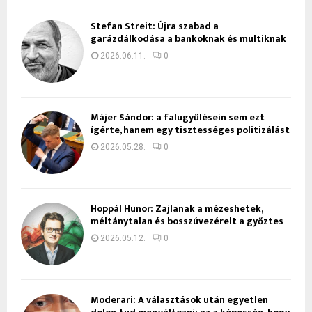
Stefan Streit: Újra szabad a
garázdálkodása a bankoknak és multiknak
2026.06.11.
0
Májer Sándor: a falugyűlésein sem ezt
ígérte, hanem egy tisztességes politizálást
2026.05.28.
0
Hoppál Hunor: Zajlanak a mézeshetek,
méltánytalan és bosszúvezérelt a győztes
2026.05.12.
0
Moderari: A választások után egyetlen