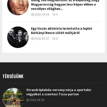
dolog tud megváltozni: az a képesség, hogy
Magyarország hogyan lesz képes ebben a
veszélyes világban...
2026.04.03.
0
Egy tiszás aktivista lerántotta a leplet
Bárkányi Bence sötét múltjáról
2026.03.27.
0
TÉRSÉGÜNK
Strandröplabda-verseny várja a sportolni
vágyókat a szentesi Tisza-parton
2026.08.09.