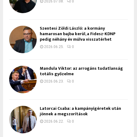
2026.07.08.
0
Szentesi Zöldi László: a kormány
hamarosan bajba kerül, a Fidesz-KDNP
pedig néhány év múlva visszatérhet
2026.06.25.
0
Mandula Viktor: az arrogáns tudatlanság
totális győzelme
2026.06.23.
0
Latorcai Csaba: a kampányígéretek után
jönnek a megszorítások
2026.06.22.
0