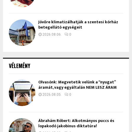
Jövőre klimatizálhatják a szentesi kórház
betegellátó egységeit
2026.08.06.
0
VÉLEMÉNY
Olvasónk: Megvetetik velünk a “nyugat”
áramát, vagy egyáltalán NEM LESZ ÁRAM
2026.08.05.
0
Ábrahám Róbert: Alkotmányos puccs és
lopakodó jakobinus diktatúra!