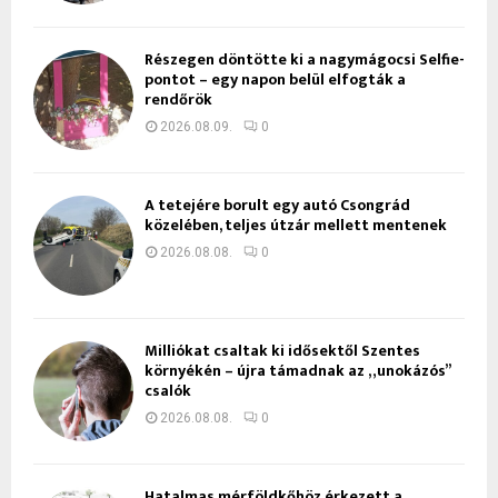
Részegen döntötte ki a nagymágocsi Selfie-
pontot – egy napon belül elfogták a
rendőrök
2026.08.09.
0
A tetejére borult egy autó Csongrád
közelében, teljes útzár mellett mentenek
2026.08.08.
0
Milliókat csaltak ki idősektől Szentes
környékén – újra támadnak az „unokázós”
csalók
2026.08.08.
0
Hatalmas mérföldkőhöz érkezett a