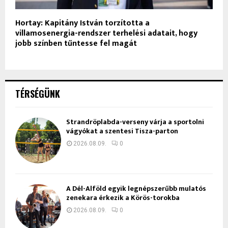
Hortay: Kapitány István torzította a
villamosenergia-rendszer terhelési adatait, hogy
jobb színben tűntesse fel magát
TÉRSÉGÜNK
Strandröplabda-verseny várja a sportolni
vágyókat a szentesi Tisza-parton
2026.08.09.
0
A Dél-Alföld egyik legnépszerűbb mulatós
zenekara érkezik a Körös-torokba
2026.08.09.
0