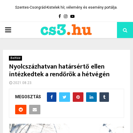
Szentes-Csongrád-Kistelek hír, vélemény és esemény portálja.
Facebook
Instagram
Youtube
PRIMARY
MENU
Belföld
Nyolcszázhatvan határsértő ellen
intézkedtek a rendőrök a hétvégén
2021.08.23.
MEGOSZTÁS