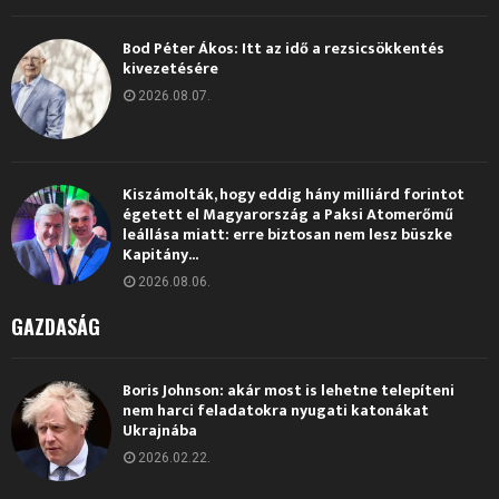
Bod Péter Ákos: Itt az idő a rezsicsökkentés
kivezetésére
2026.08.07.
Kiszámolták, hogy eddig hány milliárd forintot
égetett el Magyarország a Paksi Atomerőmű
leállása miatt: erre biztosan nem lesz büszke
Kapitány...
2026.08.06.
GAZDASÁG
Boris Johnson: akár most is lehetne telepíteni
nem harci feladatokra nyugati katonákat
Ukrajnába
2026.02.22.