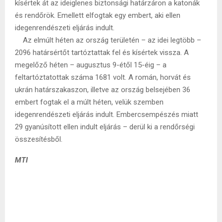
kísértek át az ideiglenes biztonsági határzáron a katonák
és rendőrök. Emellett elfogtak egy embert, aki ellen
idegenrendészeti eljárás indult.
Az elmúlt héten az ország területén – az idei legtöbb –
2096 határsértőt tartóztattak fel és kísértek vissza. A
megelőző héten – augusztus 9-étől 15-éig – a
feltartóztatottak száma 1681 volt. A román, horvát és
ukrán határszakaszon, illetve az ország belsejében 36
embert fogtak el a múlt héten, velük szemben
idegenrendészeti eljárás indult. Embercsempészés miatt
29 gyanúsított ellen indult eljárás – derül ki a rendőrségi
összesítésből.
MTI