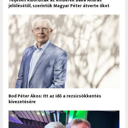
Teljesen kiborultak az emberek Baka András
jelölésétől, szerintük Magyar Péter átverte őket
Bod Péter Ákos: Itt az idő a rezsicsökkentés
kivezetésére