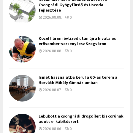
Csongrádi Gyógyfürdő és Uszoda
fejlesztése
2026.08.08.
0
Közel három évtized után újra hivatalos
erősember-verseny lesz Szegváron
2026.08.08.
0
Ismét használatba kerül a 60-as terem a
Horváth Mihály Gimnáziumban
2026.08.07.
0
Lebukott a csongrádi drogdíler: kiskorúnak
adott el kábítószert
2026.08.06.
0