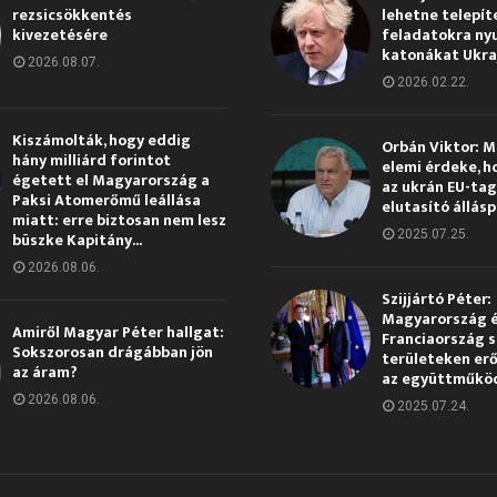
rezsicsökkentés
lehetne telepít
kivezetésére
feladatokra ny
katonákat Ukra
2026.08.07.
2026.02.22.
Kiszámolták, hogy eddig
Orbán Viktor: 
hány milliárd forintot
elemi érdeke, h
égetett el Magyarország a
az ukrán EU-ta
Paksi Atomerőmű leállása
elutasító állás
miatt: erre biztosan nem lesz
2025.07.25.
büszke Kapitány...
2026.08.06.
Szijjártó Péter:
Magyarország 
Amiről Magyar Péter hallgat:
Franciaország s
Sokszorosan drágábban jön
területeken erő
az áram?
az együttműkö
2026.08.06.
2025.07.24.