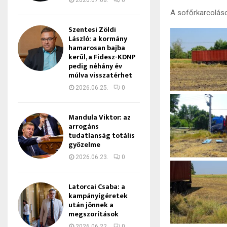
2026.07.08.
0
A sofőrkarcoláso
Szentesi Zöldi
László: a kormány
hamarosan bajba
kerül, a Fidesz-KDNP
pedig néhány év
múlva visszatérhet
2026.06.25.
0
Mandula Viktor: az
arrogáns
tudatlanság totális
győzelme
2026.06.23.
0
Latorcai Csaba: a
kampányígéretek
után jönnek a
megszorítások
2026.06.22.
0