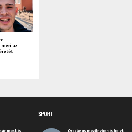
ce
 méri az
éretét
SPORT
kár most is
Országos mezőnyben is helyt