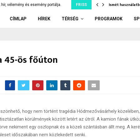
tjuk szó nélkül, ami…
Ismét használatb
 hír, vélemény és esemény portálja.
FRISS
CÍMLAP
HÍREK
TÉRSÉG
PROGRAMOK
SP
a 45-ös főúton
szönhető, hogy nem történt tragédia Hódmezővásárhely közelében,
tisztázatlan körülmények között letért az útról. A kamion fának ütkö
örve nekiment egy oszlopnak és a közeli szántásban állt meg. A ker
leset időszakában nem közlekedett senki.