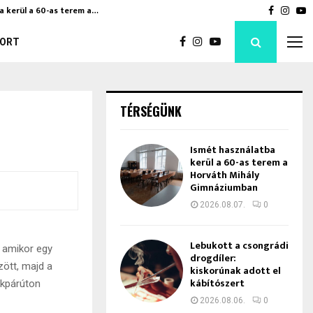
a kerül a 60-as terem a…
Bod Péte
Faceboo
Inst
Y
ORT
TÉRSÉGÜNK
Ismét használatba
kerül a 60-as terem a
Horváth Mihály
Gimnáziumban
2026.08.07.
0
Lebukott a csongrádi
 amikor egy
drogdíler:
zött, majd a
kiskorúnak adott el
kábítószert
ékpárúton
2026.08.06.
0