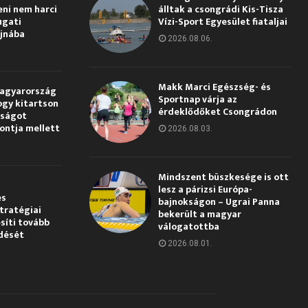
eni nem harci
álltak a csongrádi Kis-Tisza
ugati
Vízi-Sport Egyesület fiataljai
jnába
2026.08.06.
Makk Marci Egészség- és
Magyarország
Sportnap várja az
ogy kitartson
érdeklődőket Csongrádon
gságot
pontja mellett
2026.08.03.
Mindszent büszkesége is ott
lesz a párizsi Európa-
és
bajnokságon – Ugrai Panna
tratégiai
bekerült a magyar
síti tovább
válogatottba
dését
2026.08.01.