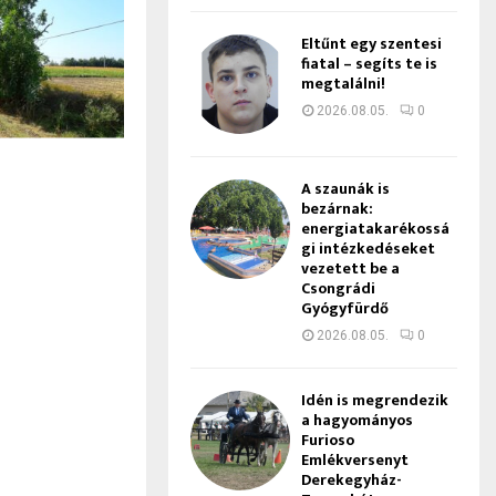
Eltűnt egy szentesi
fiatal – segíts te is
megtalálni!
2026.08.05.
0
A szaunák is
bezárnak:
energiatakarékossá
gi intézkedéseket
vezetett be a
Csongrádi
Gyógyfürdő
2026.08.05.
0
Idén is megrendezik
a hagyományos
Furioso
Emlékversenyt
Derekegyház-