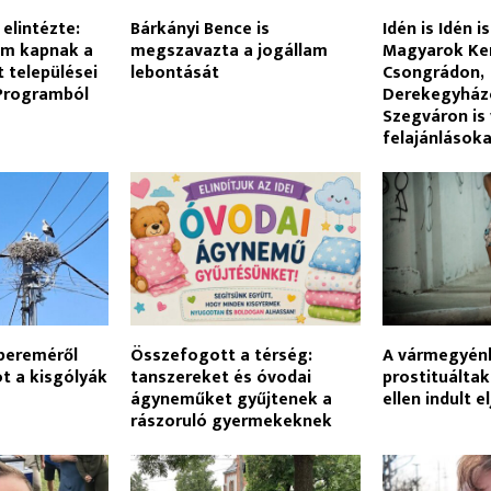
elintézte:
Bárkányi Bence is
Idén is Idén is
em kapnak a
megszavazta a jogállam
Magyarok Ke
 települései
lebontását
Csongrádon,
 Programból
Derekegyház
Szegváron is 
felajánlások
pereméről
Összefogott a térség:
A vármegyén
got a kisgólyák
tanszereket és óvodai
prostituáltak
ágyneműket gyűjtenek a
ellen indult e
rászoruló gyermekeknek