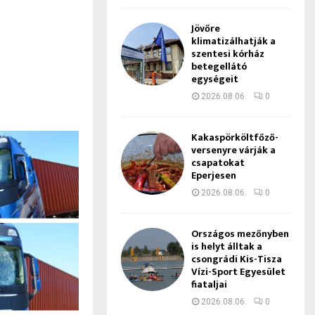
Jövőre
klimatizálhatják a
szentesi kórház
betegellátó
egységeit
2026.08.06.
0
Kakaspörköltfőző-
versenyre várják a
csapatokat
Eperjesen
2026.08.06.
0
Országos mezőnyben
is helyt álltak a
csongrádi Kis-Tisza
Vízi-Sport Egyesület
fiataljai
2026.08.06.
0