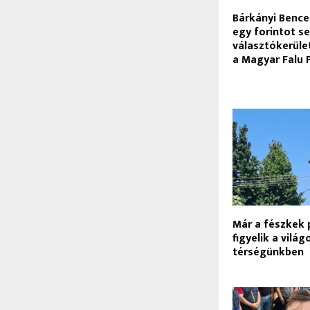
Bárkányi Bence 
egy forintot s
választókerület
a Magyar Falu
Már a fészkek 
figyelik a vilá
térségünkben