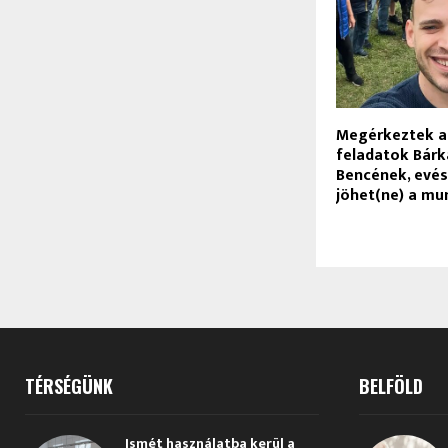
Megérkeztek a
feladatok Bárk
Bencének, evés
jöhet(ne) a mu
TÉRSÉGÜNK
BELFÖLD
Ismét használatba kerül a