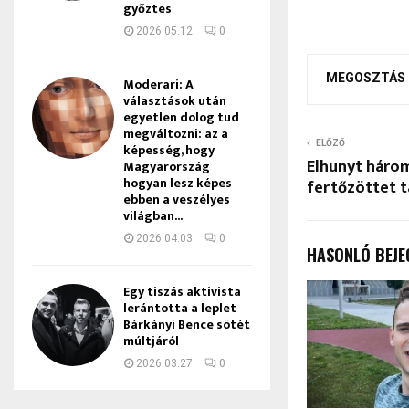
győztes
2026.05.12.
0
MEGOSZTÁS
Moderari: A
választások után
egyetlen dolog tud
megváltozni: az a
ELŐZŐ
képesség, hogy
Elhunyt három
Magyarország
hogyan lesz képes
fertőzöttet 
ebben a veszélyes
világban...
2026.04.03.
0
HASONLÓ BEJE
Egy tiszás aktivista
lerántotta a leplet
Bárkányi Bence sötét
múltjáról
2026.03.27.
0