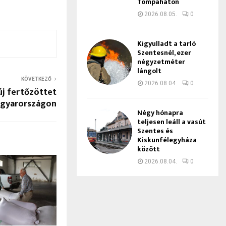
Tompaháton
2026.08.05.
0
Kigyulladt a tarló
Szentesnél, ezer
négyzetméter
lángolt
KÖVETKEZŐ
2026.08.04.
0
új fertőzöttet
agyarországon
Négy hónapra
teljesen leáll a vasút
Szentes és
Kiskunfélegyháza
között
2026.08.04.
0