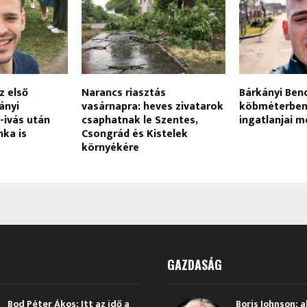
z első
Narancs riasztás
Bárkányi Ben
ányi
vasárnapra: heves zivatarok
köbméterben
-ivás után
csaphatnak le Szentes,
ingatlanjai m
nka is
Csongrád és Kistelek
környékére
GAZDASÁG
Bod Péter Ákos: Itt az idő a
Boris Johnson: a