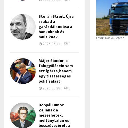
Stefan Streit: Újra
szabad a
garázdálkodása a
bankoknak és
multiknak
Fotók: Donka Ferenc
2026.06.11.
0
Májer Sándor: a
falugyűlésein sem
ezt ígérte, hanem
egy tisztességes
politizálást
2026.05.28.
0
Hoppál Hunor:
Zajlanak a
mézeshetek,
méltánytalan és
bosszúvezérelt a