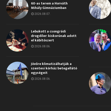
60-as terem a Horváth
Mihály Gimnáziumban
2026.08.07.
Lebukott a csongrádi
drogdíler: kiskorúnak adott
el kábítószert
2026.08.06.
Jövőre klimatizálhatják a
szentesi kórház betegellátó
egységeit
2026.08.06.