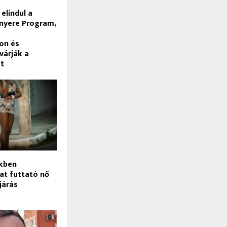
 elindul a
nyere Program,
on és
várják a
at
kben
at futtató nő
ljárás