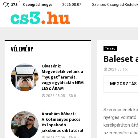
C
te…
Czirbus Gábor: Nem hagyha
Csongrád megye
2026.08.07.
Szentes-Csongrád-Kistelek
37.3
VÉLEMÉNY
Térség
Baleset 
Olvasónk:
2021.08.16.
Megvetetik velünk a
“nyugat” áramát,
vagy egyáltalán NEM
MEGOSZTÁS
LESZ ÁRAM
2026.08.05.
0
Szerencsének kö
Ábrahám Róbert:
nyerges vontató 
Alkotmányos puccs
és lopakodó
kerékpárúton átt
jakobinus diktatúra!
szerencsére a ba