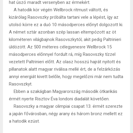
hat úszó maradt versenyben az érmekért.
A hatodik kör végén Wellbrock ritmust váltott, és
kizárólag Rasovszky próbálta tartani vele a lépést, így az
utolsó körre ez a duó 10 másodperces előnyt dolgozott ki.
A német sztár azonban szép lassan eltempózott az öt
kilométeren világbajnok Rasovszkytól, akit pedig Paltrinieri
üldözött. Az 500 méteres célegyenesre Wellbrock 15
másodperces előnnyel fordult rá, míg Rasovszky tízzel
vezetett Paltrinieri előtt. Az olasz hosszú hajrát nyitott és
pillanatok alatt magyar riválisa mellé ért, de a felzárkózás
annyi energiát kivett belőle, hogy megelőzni már nem tudta
Rasovszkyt.
Ebben a szakágban Magyarország második ötkarikás
érmét nyerte Risztov Éva londoni diadalát követően.
Rasovszky a magyar olimpiai csapat 13. érmét szerezte
a japán fővárosban, négy arany és három bronz mellett ez
a hatodik ezüst.