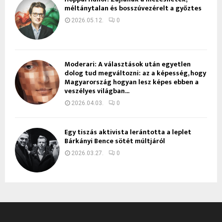
méltánytalan és bosszúvezérelt a győztes
2026.05.12.
0
Moderari: A választások után egyetlen
dolog tud megváltozni: az a képesség, hogy
Magyarország hogyan lesz képes ebben a
veszélyes világban...
2026.04.03.
0
Egy tiszás aktivista lerántotta a leplet
Bárkányi Bence sötét múltjáról
2026.03.27.
0