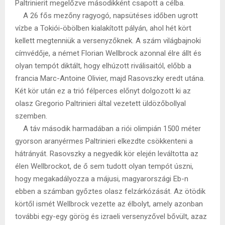
Paltrinierit megelőzve másodikként csapott a célba.
A 26 fős mezőny ragyogó, napsütéses időben ugrott
vízbe a Tokiói-öbölben kialakított pályán, ahol hét kört
kellett megtenniük a versenyzőknek. A szám világbajnoki
címvédője, a német Florian Wellbrock azonnal élre állt és
olyan tempót diktált, hogy elhúzott riválisaitól, előbb a
francia Marc-Antoine Olivier, majd Rasovszky eredt utána.
Két kör után ez a trió félperces előnyt dolgozott ki az
olasz Gregorio Paltrinieri által vezetett üldözőbollyal
szemben.
A táv második harmadában a riói olimpián 1500 méter
gyorson aranyérmes Paltrinieri elkezdte csökkenteni a
hátrányát. Rasovszky a negyedik kör elején leváltotta az
élen Wellbrockot, de ő sem tudott olyan tempót úszni,
hogy megakadályozza a májusi, magyarországi Eb-n
ebben a számban győztes olasz felzárkózását. Az ötödik
körtől ismét Wellbrock vezette az élbolyt, amely azonban
további egy-egy görög és izraeli versenyzővel bővült, azaz