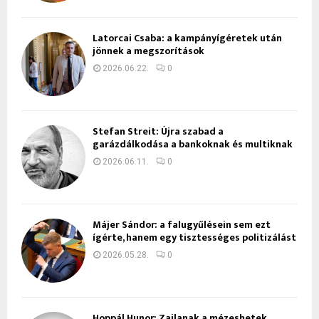
Latorcai Csaba: a kampányígéretek után
jönnek a megszorítások
2026.06.22.
0
Stefan Streit: Újra szabad a
garázdálkodása a bankoknak és multiknak
2026.06.11.
0
Májer Sándor: a falugyűlésein sem ezt
ígérte, hanem egy tisztességes politizálást
2026.05.28.
0
Hoppál Hunor: Zajlanak a mézeshetek,