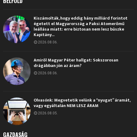
BELFÖLD
Kiszámolták, hogy eddig hány milliárd forintot
égetett el Magyarország a Paksi Atomerőmű
leállása miatt: erre biztosan nem lesz büszke
Kapitány...
2026.08.06.
Amiről Magyar Péter hallgat: Sokszorosan
drágábban jön az áram?
2026.08.06.
Olvasónk: Megvetetik velünk a “nyugat” áramát,
vagy egyáltalán NEM LESZ ÁRAM
2026.08.05.
GAZDASÁG