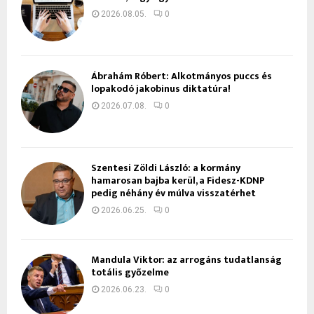
2026.08.05.
0
Ábrahám Róbert: Alkotmányos puccs és
lopakodó jakobinus diktatúra!
2026.07.08.
0
Szentesi Zöldi László: a kormány
hamarosan bajba kerül, a Fidesz-KDNP
pedig néhány év múlva visszatérhet
2026.06.25.
0
Mandula Viktor: az arrogáns tudatlanság
totális győzelme
2026.06.23.
0