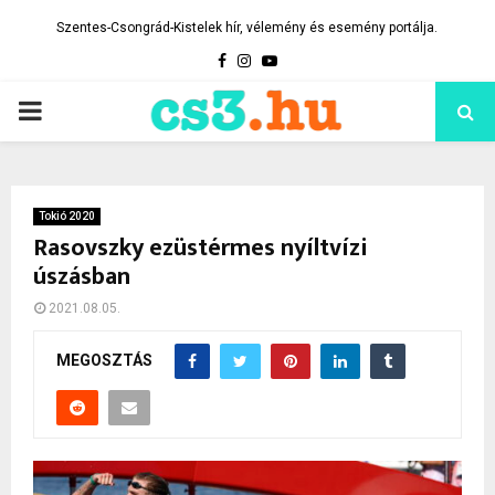
Szentes-Csongrád-Kistelek hír, vélemény és esemény portálja.
Facebook
Instagram
Youtube
PRIMARY
MENU
Tokió 2020
Rasovszky ezüstérmes nyíltvízi
úszásban
2021.08.05.
MEGOSZTÁS