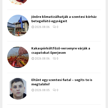
Jövőre klimatizálhatják a szentesi kórház
betegellátó egységeit
2026.08.06.
0
Kakaspörköltfőző-versenyre várják a
csapatokat Eperjesen
2026.08.06.
0
Eltűnt egy szentesi fiatal – segíts te is
megtalálni!
2026.08.05.
0