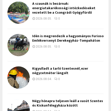
A szaunák is bezárnak:
energiatakarékossági intézkedéseket
vezetett be a Csongrádi Gyógyfürdő
2026.08.05.
0
Idén is megrendezik a hagyományos Furioso
Emlékversenyt Derekegyház-Tompaháton
2026.08.05.
0
Kigyulladt a tarló Szentesnél, ezer
négyzetméter lángolt
2026.08.04.
0
Négy hónapra teljesen leáll a vasút Szentes
és Kiskunfélegyháza között