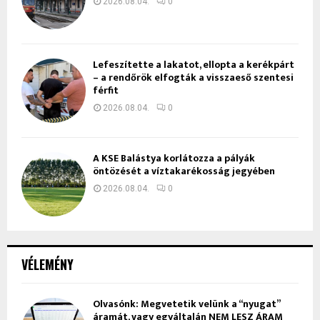
2026.08.04.
0
Lefeszítette a lakatot, ellopta a kerékpárt
– a rendőrök elfogták a visszaeső szentesi
férfit
2026.08.04.
0
A KSE Balástya korlátozza a pályák
öntözését a víztakarékosság jegyében
2026.08.04.
0
VÉLEMÉNY
Olvasónk: Megvetetik velünk a “nyugat”
áramát, vagy egyáltalán NEM LESZ ÁRAM