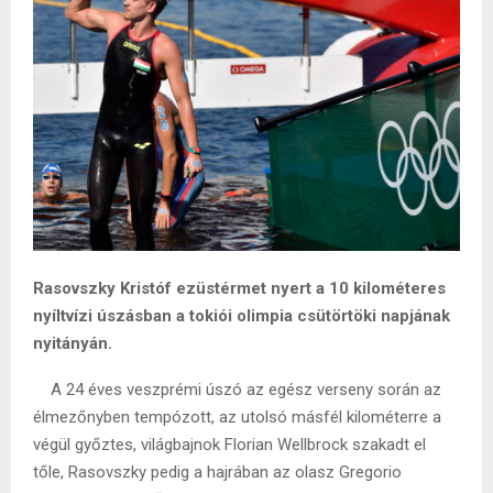
Rasovszky Kristóf ezüstérmet nyert a 10 kilométeres
nyíltvízi úszásban a tokiói olimpia csütörtöki napjának
nyitányán.
A 24 éves veszprémi úszó az egész verseny során az
élmezőnyben tempózott, az utolsó másfél kilométerre a
végül győztes, világbajnok Florian Wellbrock szakadt el
tőle, Rasovszky pedig a hajrában az olasz Gregorio