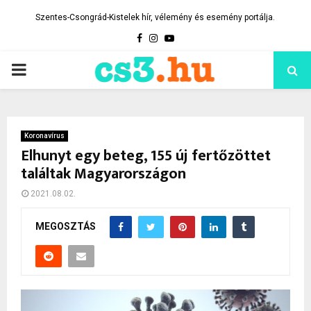
Szentes-Csongrád-Kistelek hír, vélemény és esemény portálja.
Facebook
Instagram
Youtube
PRIMARY
MENU
Koronavírus
Elhunyt egy beteg, 155 új fertőzöttet
találtak Magyarországon
2021.08.02.
MEGOSZTÁS