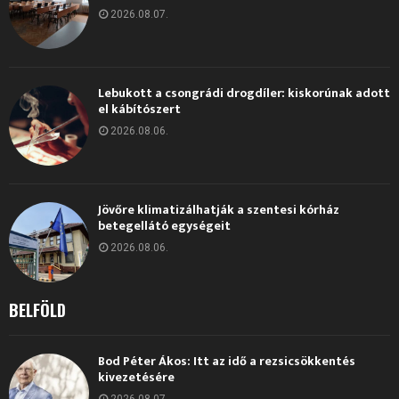
2026.08.07.
Lebukott a csongrádi drogdíler: kiskorúnak adott
el kábítószert
2026.08.06.
Jövőre klimatizálhatják a szentesi kórház
betegellátó egységeit
2026.08.06.
BELFÖLD
Bod Péter Ákos: Itt az idő a rezsicsökkentés
kivezetésére
2026.08.07.