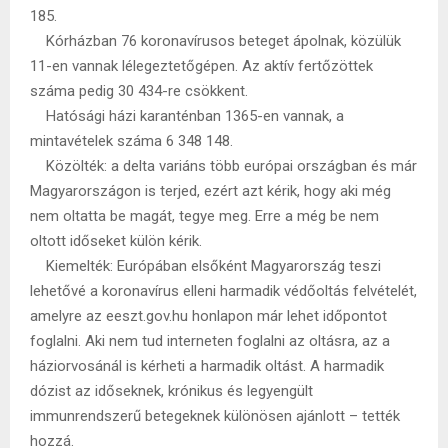
185.
Kórházban 76 koronavírusos beteget ápolnak, közülük
11-en vannak lélegeztetőgépen. Az aktív fertőzöttek
száma pedig 30 434-re csökkent.
Hatósági házi karanténban 1365-en vannak, a
mintavételek száma 6 348 148.
Közölték: a delta variáns több európai országban és már
Magyarországon is terjed, ezért azt kérik, hogy aki még
nem oltatta be magát, tegye meg. Erre a még be nem
oltott időseket külön kérik.
Kiemelték: Európában elsőként Magyarország teszi
lehetővé a koronavírus elleni harmadik védőoltás felvételét,
amelyre az eeszt.gov.hu honlapon már lehet időpontot
foglalni. Aki nem tud interneten foglalni az oltásra, az a
háziorvosánál is kérheti a harmadik oltást. A harmadik
dózist az időseknek, krónikus és legyengült
immunrendszerű betegeknek különösen ajánlott – tették
hozzá.