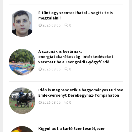
Eltűnt egy szentesi fiatal – segíts te is
megtalálni!
2026.08.05.
0
A szaunák is bezárnak:
energiatakarékossági intézkedéseket
vezetett be a Csongrádi Gyógyfürdő
2026.08.05.
0
Idén is megrendezik a hagyományos Furioso
Emlékversenyt Derekegyház-Tompaháton
2026.08.05.
0
Kigyulladt a tarló Szentesnél, ezer