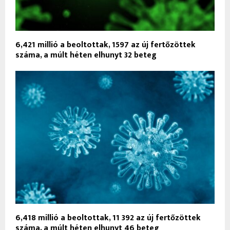
6,421 millió a beoltottak, 1597 az új fertőzöttek
száma, a múlt héten elhunyt 32 beteg
6,418 millió a beoltottak, 11 392 az új fertőzöttek
száma, a múlt héten elhunyt 46 beteg