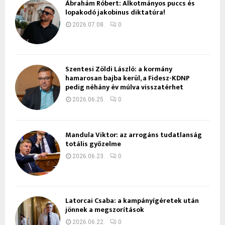
Ábrahám Róbert: Alkotmányos puccs és
lopakodó jakobinus diktatúra!
2026.07.08.
0
Szentesi Zöldi László: a kormány
hamarosan bajba kerül, a Fidesz-KDNP
pedig néhány év múlva visszatérhet
2026.06.25.
0
Mandula Viktor: az arrogáns tudatlanság
totális győzelme
2026.06.23.
0
Latorcai Csaba: a kampányígéretek után
jönnek a megszorítások
2026.06.22.
0