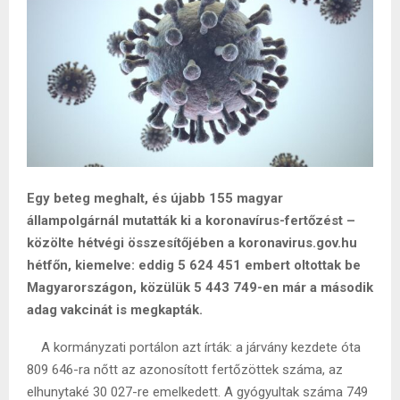
Egy beteg meghalt, és újabb 155 magyar
állampolgárnál mutatták ki a koronavírus-fertőzést –
közölte hétvégi összesítőjében a koronavirus.gov.hu
hétfőn, kiemelve: eddig 5 624 451 embert oltottak be
Magyarországon, közülük 5 443 749-en már a második
adag vakcinát is megkapták.
A kormányzati portálon azt írták: a járvány kezdete óta
809 646-ra nőtt az azonosított fertőzöttek száma, az
elhunytaké 30 027-re emelkedett. A gyógyultak száma 749