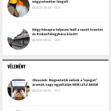
négyzetméter lángolt
2026.08.04.
0
Négy hónapra teljesen leáll a vasút Szentes
és Kiskunfélegyháza között
2026.08.04.
0
VÉLEMÉNY
Olvasónk: Megvetetik velünk a “nyugat”
áramát, vagy egyáltalán NEM LESZ ÁRAM
2026.08.05.
0