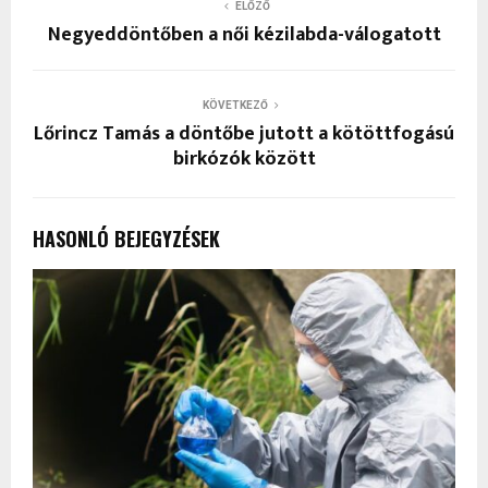
ELŐZŐ
Negyeddöntőben a női kézilabda-válogatott
KÖVETKEZŐ
Lőrincz Tamás a döntőbe jutott a kötöttfogású
birkózók között
HASONLÓ BEJEGYZÉSEK