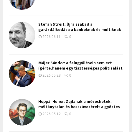
Stefan Streit: Újra szabad a
garázdálkodása a bankoknak és multiknak
2026.06.11.
0
Májer Sándor: a falugyűlésein sem ezt
ígérte, hanem egy tisztességes politizálást
2026.05.28.
0
Hoppál Hunor: Zajlanak a mézeshetek,
méltánytalan és bosszúvezérelt a győztes
2026.05.12.
0