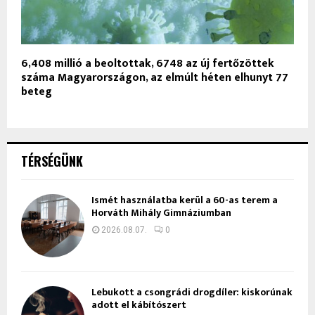
6,408 millió a beoltottak, 6748 az új fertőzöttek
száma Magyarországon, az elmúlt héten elhunyt 77
beteg
TÉRSÉGÜNK
Ismét használatba kerül a 60-as terem a
Horváth Mihály Gimnáziumban
2026.08.07.
0
Lebukott a csongrádi drogdíler: kiskorúnak
adott el kábítószert