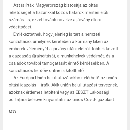
Azt ís írták: Magyarország biztosítja az oltás
lehetőségét a hazánkkal közös határok mentén élők
számára is, ezzel tovább növelve a járvány elleni
védettséget.
Emlékeztetnek, hogy jelenleg is tart a nemzeti
konzultáció, amelynek keretében a kormány kikéri az
emberek véleményét a járvány utáni életről, többek között
a gazdaság újraindítását, a munkahelyek védelmét, és a
családok további támogatását érintő kérdésekben. A
konzultációs kérdőív online is kitölthető.
Az Európai Unión belüli utazásokhoz elérhető az uniós
oltási igazolás – írták. Akik unión belüli utazást terveznek,
azoknak érdemes letölteni vagy az EESZT Lakossági
portáljára belépve kinyomtatni az uniós Covid-igazolást.
MTI