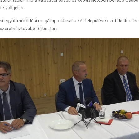
e volt jelen.
ési együttműködési megállapodással a két település között kulturális
zeretnék tovább fejleszteni.