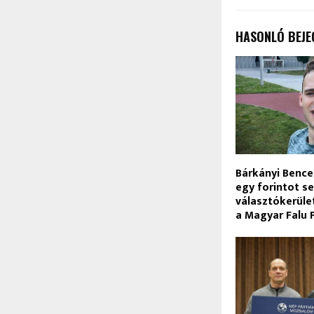
HASONLÓ BEJE
Bárkányi Bence 
egy forintot s
választókerület
a Magyar Falu