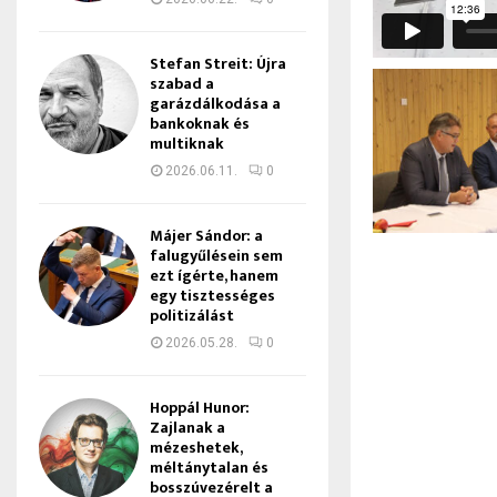
Stefan Streit: Újra
szabad a
garázdálkodása a
bankoknak és
multiknak
2026.06.11.
0
Májer Sándor: a
falugyűlésein sem
ezt ígérte, hanem
egy tisztességes
politizálást
2026.05.28.
0
Hoppál Hunor:
Zajlanak a
mézeshetek,
méltánytalan és
bosszúvezérelt a