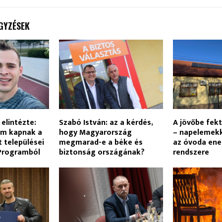
GYZÉSEK
elintézte:
Szabó István: az a kérdés,
A jövőbe fek
em kapnak a
hogy Magyarország
– napelemekk
 települései
megmarad-e a béke és
az óvoda ene
 Programból
biztonság országának?
rendszere