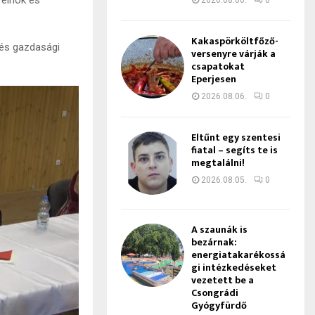
2026.08.06.
0
Kakaspörköltfőző-
 és gazdasági
versenyre várják a
csapatokat
Eperjesen
2026.08.06.
0
Eltűnt egy szentesi
fiatal – segíts te is
megtalálni!
2026.08.05.
0
A szaunák is
bezárnak:
energiatakarékossá
gi intézkedéseket
vezetett be a
Csongrádi
Gyógyfürdő