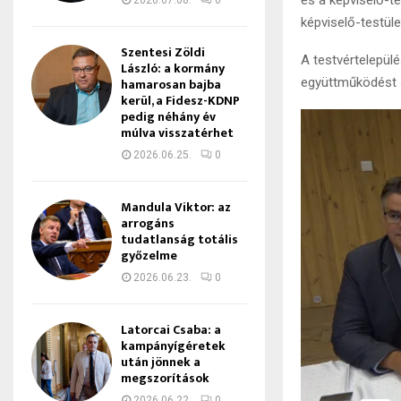
2026.07.08.
0
képviselő-testület
Szentesi Zöldi
A testvértelepül
László: a kormány
együttműködést s
hamarosan bajba
kerül, a Fidesz-KDNP
pedig néhány év
múlva visszatérhet
2026.06.25.
0
Mandula Viktor: az
arrogáns
tudatlanság totális
győzelme
2026.06.23.
0
Latorcai Csaba: a
kampányígéretek
után jönnek a
megszorítások
2026.06.22.
0