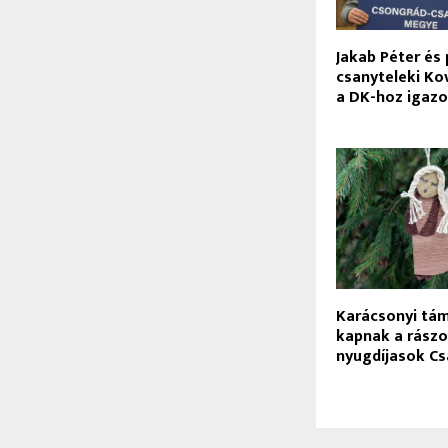
Jakab Péter és 
csanyteleki Kov
a DK-hoz igazo
Karácsonyi tá
kapnak a rászo
nyugdíjasok C