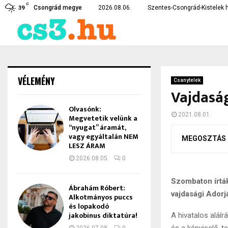
C
rékossági intézkedéseket vezetett…
Lebukott a csongrádi drogd
Csongrád megye
2026.08.06.
Szentes-Csongrád-Kistelek h
39
VÉLEMÉNY
Csanytelek
Vajdaság
Olvasónk:
2021.08.01.
Megvetetik velünk a
“nyugat” áramát,
vagy egyáltalán NEM
MEGOSZTÁS
LESZ ÁRAM
2026.08.05.
0
Szombaton írták
Ábrahám Róbert:
vajdasági Adorj
Alkotmányos puccs
és lopakodó
jakobinus diktatúra!
A hivatalos aláí
és a képviselő-te