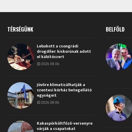
TÉRSÉGÜNK
BELFÖLD
Lebukott a csongrádi
drogdíler: kiskorúnak adott
el kábítószert
2026.08.06.
Jövőre klimatizálhatják a
szentesi kórház betegellátó
egységeit
2026.08.06.
Kakaspörköltfőző-versenyre
várják a csapatokat