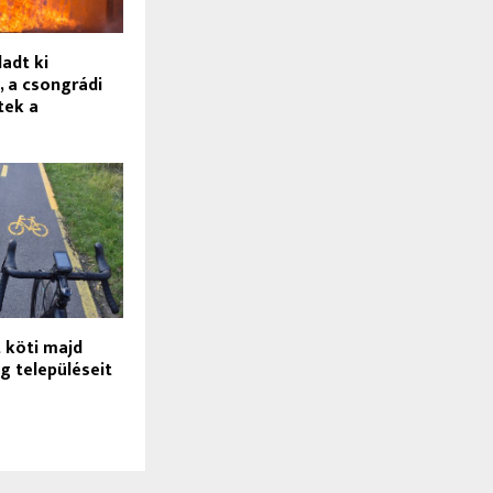
adt ki
, a csongrádi
tek a
 köti majd
g településeit