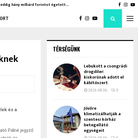
eddig hány milliárd forintot égetett…
Jövőre kl
Faceboo
Inst
Y
ORT
TÉRSÉGÜNK
eknek
Lebukott a csongrádi
drogdíler:
kiskorúnak adott el
kábítószert
2026.08.06.
0
Jövőre
lek és a
klimatizálhatják a
szentesi kórház
betegellátó
egységeit
Kató Pálné jegyző
 elnök és