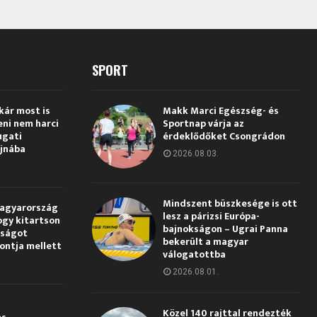
SPORT
kár most is
Makk Marci Egészség- és
eni nem harci
Sportnap várja az
ugati
érdeklődőket Csongrádon
jnába
2026.08.03.
Mindszent büszkesége is ott
Magyarország
lesz a párizsi Európa-
ogy kitartson
bajnokságon – Ugrai Panna
gságot
bekerült a magyar
pontja mellett
válogatottba
2026.08.01.
Közel 140 rajttal rendezték