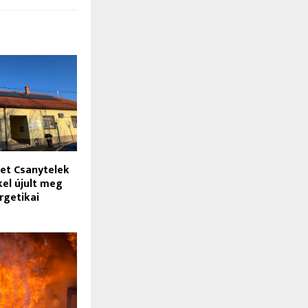
tet Csanytelek
el újult meg
rgetikai