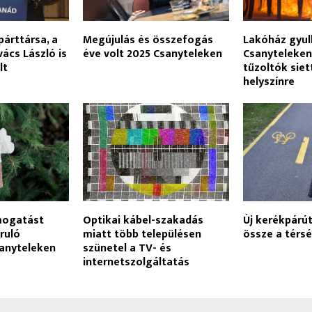
párttársa, a
Megújulás és összefogás
Lakóház gyull
ács László is
éve volt 2025 Csanyteleken
Csanyteleken
lt
tűzoltók siet
helyszínre
mogatást
Optikai kábel-szakadás
Új kerékpárút
ruló
miatt több településen
össze a térsé
sanyteleken
szünetel a TV- és
internetszolgáltatás