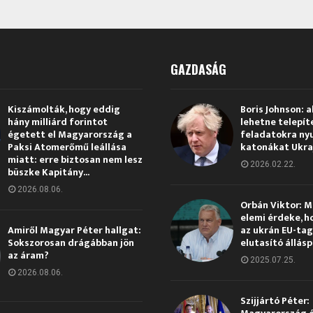
GAZDASÁG
Kiszámolták, hogy eddig
Boris Johnson: a
hány milliárd forintot
lehetne telepít
égetett el Magyarország a
feladatokra ny
Paksi Atomerőmű leállása
katonákat Ukra
miatt: erre biztosan nem lesz
2026.02.22.
büszke Kapitány...
2026.08.06.
Orbán Viktor: 
elemi érdeke, h
Amiről Magyar Péter hallgat:
az ukrán EU-ta
Sokszorosan drágábban jön
elutasító állás
az áram?
2025.07.25.
2026.08.06.
Szijjártó Péter: