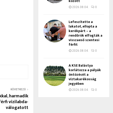
között
2026.08.04.
0
Lefeszítette a
lakatot, ellopta a
kerékpárt – a
rendőrök elfogták a
visszaeső szentesi
férfit
2026.08.04.
0
A KSE Balástya
korlátozza a pályák
öntözését a
víztakarékosság
jegyében
KÖVETKEZŐ
2026.08.04.
0
kkal, harmadik
érfi vízilabda-
válogatott