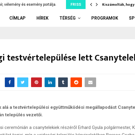
íler: kiskorúnak adott el…
Kiszámolták, hogy 
ír, vélemény és esemény portálja.
FRISS
CÍMLAP
HÍREK
TÉRSÉG
PROGRAMOK
SP
i testvértelepülése lett Csanytel
 alá a testvértelepülési együttműködési megállapodást Csanyte
án település vezetői.
rási ceremónián a csanytelekiek részéről Erhard Gyula polgármester, 
stület tagjai, míg a vajdasági település képviseletében Borsos Csaba