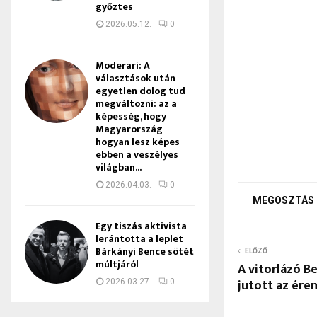
győztes
2026.05.12.
0
Moderari: A
választások után
egyetlen dolog tud
megváltozni: az a
képesség, hogy
Magyarország
hogyan lesz képes
ebben a veszélyes
világban...
2026.04.03.
0
MEGOSZTÁS
Egy tiszás aktivista
lerántotta a leplet
Bárkányi Bence sötét
ELŐZŐ
múltjáról
A vitorlázó B
jutott az ér
2026.03.27.
0