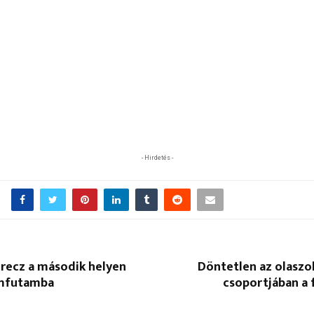
- Hirdetés -
erecz a második helyen
Döntetlen az olaszo
emfutamba
csoportjában a f