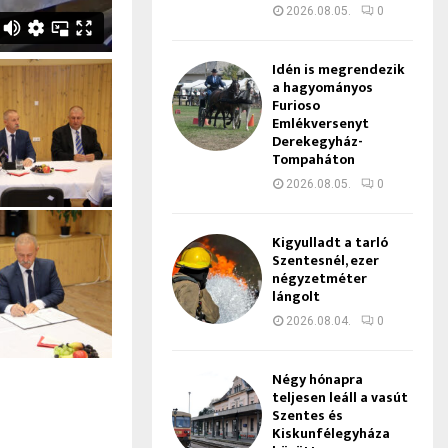
2026.08.05.
0
Idén is megrendezik
a hagyományos
Furioso
Emlékversenyt
Derekegyház-
Tompaháton
2026.08.05.
0
Kigyulladt a tarló
Szentesnél, ezer
négyzetméter
lángolt
2026.08.04.
0
Négy hónapra
teljesen leáll a vasút
Szentes és
Kiskunfélegyháza