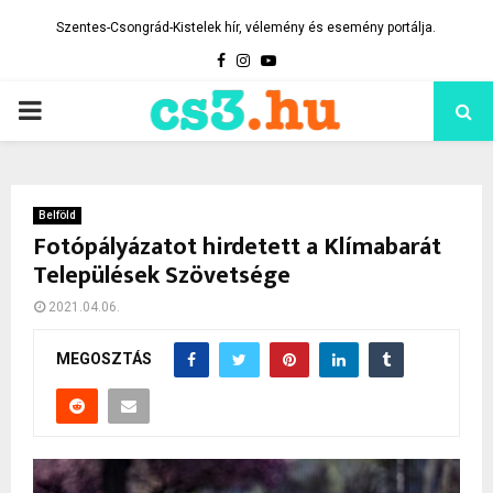
Szentes-Csongrád-Kistelek hír, vélemény és esemény portálja.
Facebook
Instagram
Youtube
PRIMARY
MENU
Belföld
Fotópályázatot hirdetett a Klímabarát
Települések Szövetsége
2021.04.06.
MEGOSZTÁS