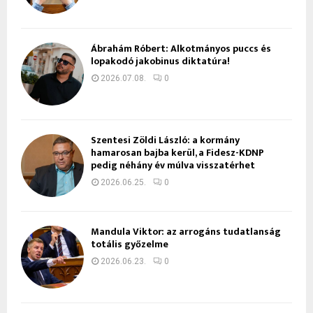
Ábrahám Róbert: Alkotmányos puccs és
lopakodó jakobinus diktatúra!
2026.07.08.
0
Szentesi Zöldi László: a kormány
hamarosan bajba kerül, a Fidesz-KDNP
pedig néhány év múlva visszatérhet
2026.06.25.
0
Mandula Viktor: az arrogáns tudatlanság
totális győzelme
2026.06.23.
0