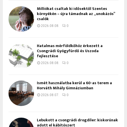
Milliókat csaltak ki idősektől Szentes
környékén – újra támadnak az „unokázós”
csalók
2026.08.08.
0
Hatalmas mérföldkőhöz érkezett a
Csongrádi Gyógyfürdő és Uszoda
fejlesztése
2026.08.08.
0
Ismét használatba kerül a 60-as terem a
Horváth Mihály Gimnáziumban
2026.08.07.
0
Lebukott a csongrádi drogdíler: kiskorúnak
adott el kábítószert