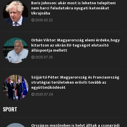
Boris Johnson: akár most is lehetne telepíteni
nem harci feladatokra nyugati katonákat
Ukrajnába
2026.02.22.
Orbán Viktor: Magyarország elemi érdeke, hogy
kitartson az ukrán EU-tagságot elutasító
álláspontja mellett
2025.07.25.
Szijjártó Péter: Magyarország és Franciaország
stratégiai területeken erősíti tovább az
együttműködését
2025.07.24.
SPORT
Országos mezőnyben is helyt álltak a csongrádi