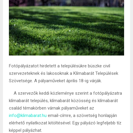
Fotópályázatot hirdetett a településükre büszke civil
szervezeteknek és lakosoknak a Klímabarát Települések
Szövetsége. A pályaműveket április 18-ig várják.
A szervezők keddi közleménye szerint a fotópályázatra
klímabarát település, klímabarát közösség és klímabarát
család témakörben várnak pályaműveket az
info@klimabarat.hu
email-címre, a szövetség honlapján
elérhető nyilatkozat kitöltésével. Egy pályázó legfeljebb tíz
képpel pályázhat.