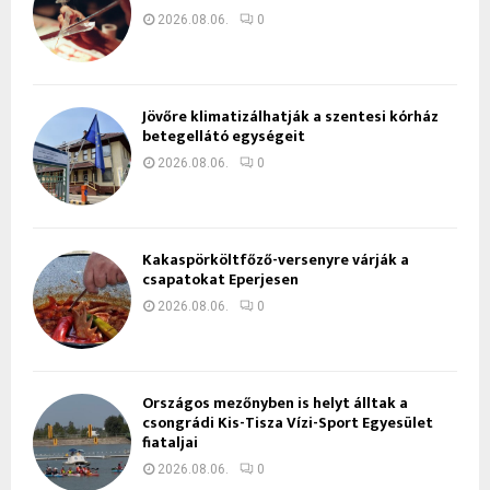
2026.08.06.
0
Jövőre klimatizálhatják a szentesi kórház
betegellátó egységeit
2026.08.06.
0
Kakaspörköltfőző-versenyre várják a
csapatokat Eperjesen
2026.08.06.
0
Országos mezőnyben is helyt álltak a
csongrádi Kis-Tisza Vízi-Sport Egyesület
fiataljai
2026.08.06.
0