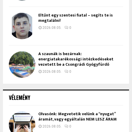
Eltűnt egy szentesi fiatal – segíts te is
megtalálni!
2026.08.05.
0
A szaunák is bezárnak:
energiatakarékossági intézkedéseket
vezetett be a Csongrádi Gyógyfürdő
2026.08.05.
0
VÉLEMÉNY
Olvasónk: Megvetetik velünk a “nyugat”
áramát, vagy egyáltalán NEM LESZ ÁRAM
2026.08.05.
0