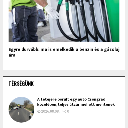
Egyre durvább: ma is emelkedik a benzin és a gázolaj
ára
TÉRSÉGÜNK
A tetejére borult egy autó Csongrád
közelében, teljes útzár mellett mentenek
2026.08.08.
0