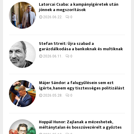
Latorcai Csaba: a kampányígéretek után
jönnek a megszorítások
2026.06.22.
0
Stefan Streit: Újra szabad a
garázdálkodása a bankoknak és multiknak
2026.06.11.
0
Májer Sándor: a falugyűlésein sem ezt
ígérte, hanem egy tisztességes politizálást
2026.05.28.
0
Hoppál Hunor: Zajlanak a mézeshetek,
méltánytalan és bosszúvezérelt a győztes