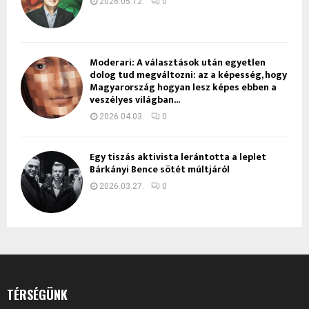
2026.05.12.
0
Moderari: A választások után egyetlen
dolog tud megváltozni: az a képesség, hogy
Magyarország hogyan lesz képes ebben a
veszélyes világban...
2026.04.03.
0
Egy tiszás aktivista lerántotta a leplet
Bárkányi Bence sötét múltjáról
2026.03.27.
0
TÉRSÉGÜNK