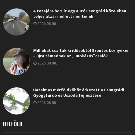
A tetejére borult egy autó Csongrád közelében,
teljes útzár mellett mentenek
2026.08.08.
Milliókat csaltak ki idősektől Szentes környékén
– újra támadnak az „unokázós” csalók
2026.08.08.
Hatalmas mérföldkőhöz érkezett a Csongrádi
Gyógyfürdő és Uszoda fejlesztése
2026.08.08.
BELFÖLD