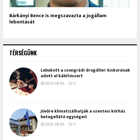
Bárkányi Bence is megszavazta a jogállam
lebontását
TÉRSÉGÜNK
Lebukott a csongrádi drogdíler: kiskorúnak
adott el kábítószert
2026.08.06.
0
Jövőre klimatizálhatják a szentesi kórház
betegellátó egységeit
2026.08.06.
0