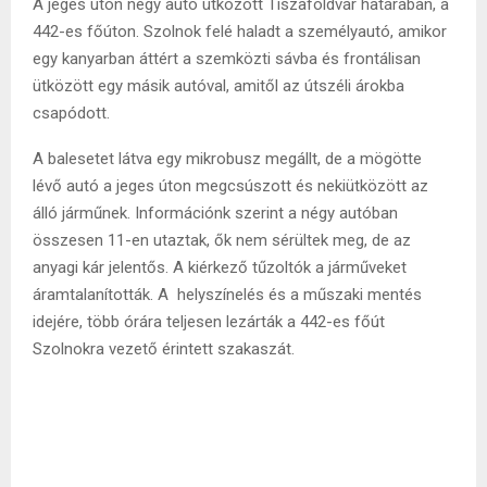
A jeges úton négy autó ütközött Tiszaföldvár határában, a
442-es főúton. Szolnok felé haladt a személyautó, amikor
egy kanyarban áttért a szemközti sávba és frontálisan
ütközött egy másik autóval, amitől az útszéli árokba
csapódott.
A balesetet látva egy mikrobusz megállt, de a mögötte
lévő autó a jeges úton megcsúszott és nekiütközött az
álló járműnek. Információnk szerint a négy autóban
összesen 11-en utaztak, ők nem sérültek meg, de az
anyagi kár jelentős. A kiérkező tűzoltók a járműveket
áramtalanították. A helyszínelés és a műszaki mentés
idejére, több órára teljesen lezárták a 442-es főút
Szolnokra vezető érintett szakaszát.