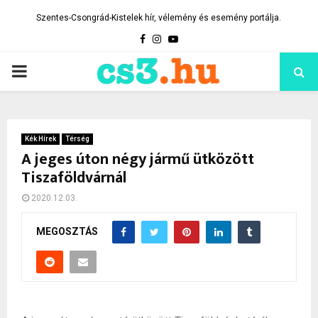
Szentes-Csongrád-Kistelek hír, vélemény és esemény portálja.
Facebook
Instagram
Youtube
PRIMARY
MENU
Kék Hírek
Térség
A jeges úton négy jármű ütközött
Tiszaföldvárnál
2020.12.03.
MEGOSZTÁS