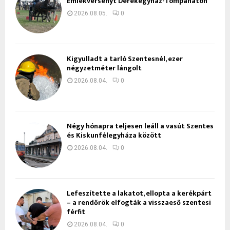
Emlékversenyt Derekegyház-Tompaháton
2026.08.05.
0
Kigyulladt a tarló Szentesnél, ezer
négyzetméter lángolt
2026.08.04.
0
Négy hónapra teljesen leáll a vasút Szentes
és Kiskunfélegyháza között
2026.08.04.
0
Lefeszítette a lakatot, ellopta a kerékpárt
– a rendőrök elfogták a visszaeső szentesi
férfit
2026.08.04.
0