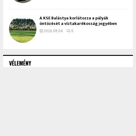
A KSE Balástya korlátozza a pályák
öntözését a víztakarékosság jegyében
2026.08.04.
0
VÉLEMÉNY
Olvasónk: Megvetetik velünk a “nyugat”
áramát, vagy egyáltalán NEM LESZ ÁRAM
2026.08.05.
0
Ábrahám Róbert: Alkotmányos puccs és
lopakodó jakobinus diktatúra!
2026.07.08.
0