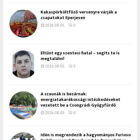
Kakaspörköltfőző-versenyre várják a
csapatokat Eperjesen
2026.08.06.
0
Eltűnt egy szentesi fiatal – segíts te is
megtalálni!
2026.08.05.
0
A szaunák is bezárnak:
energiatakarékossági intézkedéseket
vezetett be a Csongrádi Gyógyfürdő
2026.08.05.
0
Idén is megrendezik a hagyományos Furioso